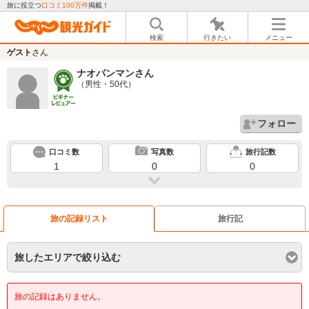
旅に役立つ
口コミ100万件
掲載！
検索
行きたい
メニュー
ゲスト
さん
ナオパンマン
さん
（男性・50代）
フォロー
口コミ数
写真数
旅行記数
1
0
0
旅の記録リスト
旅行記
旅したエリアで絞り込む
旅の記録はありません。