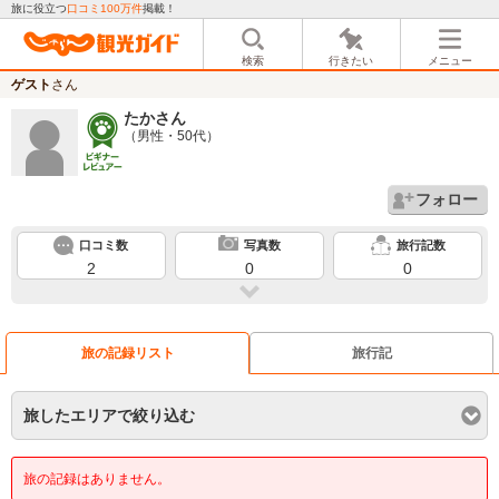
旅に役立つ
口コミ100万件
掲載！
検索
行きたい
メニュー
ゲスト
さん
たか
さん
（男性・50代）
フォロー
口コミ数
写真数
旅行記数
2
0
0
旅の記録リスト
旅行記
旅したエリアで絞り込む
旅の記録はありません。