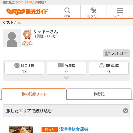
旅に役立つ
口コミ100万件
掲載！
検索
行きたい
メニュー
ゲスト
さん
サッキー
さん
（男性・60代）
フォロー
口コミ数
写真数
旅行記数
13
0
0
旅の記録リスト
旅行記
旅したエリアで絞り込む
沼津港飲食店街
行った