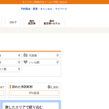
サイトのご利用方法
ヘルプ/問い合わせ
予約照会・変更・キャンセル
マイページ
海外
海外
ゴルフ
航空券
航空券+ホテル
4
0
数
写真数
0
0
数
いいね数
0
ワー数
0
訪れた市区町村
/47
/1,900
0%達成
旅したエリアで絞り込む