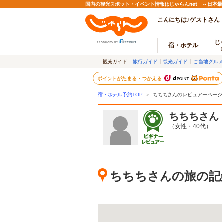
国内の観光スポット・イベント情報はじゃらんnet ～日本
こんにちは♪ゲストさん
じ
宿・ホテル
観光ガイド
旅行ガイド
観光ガイド
ご当地グル
ポイントがたまる・つかえる
宿・ホテル予約TOP
＞
ちちちさんのレビュアーページ
ちちち
さん
（女性・40代）
ちちちさんの旅の記