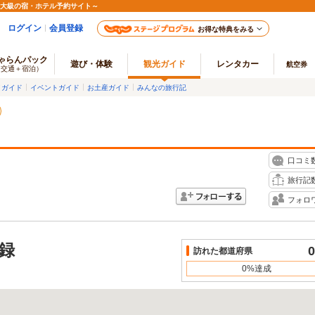
最大級の宿・ホテル予約サイト～
ログイン
会員登録
お得な特典をみる
ゃらんパック
遊び・体験
観光ガイド
レンタカー
航空券
（交通＋宿泊）
メガイド
イベントガイド
お土産ガイド
みんなの旅行記
口コミ
旅行記
フォロ
録
0
訪れた都道府県
0%達成