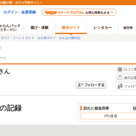
最大級の宿・ホテル予約サイト～
ログイン
会員登録
お得な特典をみる
ゃらんパック
遊び・体験
観光ガイド
レンタカー
航空券
（交通＋宿泊）
メガイド
イベントガイド
お土産ガイド
みんなの旅行記
ージ
口コミ
さん
旅行記
フォロ
の記録
0
訪れた都道府県
0%達成