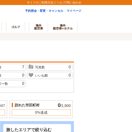
サイトのご利用方法
ヘルプ/問い合わせ
予約照会・変更・キャンセル
マイページ
海外
海外
ゴルフ
航空券
航空券+ホテル
7
0
数
写真数
0
0
数
いいね数
0
ワー数
0
訪れた市区町村
/47
/1,900
0%達成
旅したエリアで絞り込む