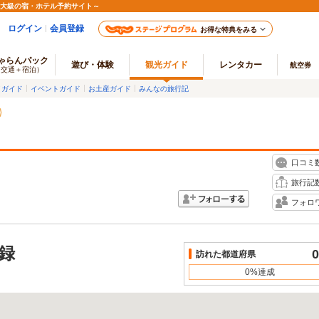
最大級の宿・ホテル予約サイト～
ログイン
会員登録
お得な特典をみる
ゃらんパック
遊び・体験
観光ガイド
レンタカー
航空券
（交通＋宿泊）
メガイド
イベントガイド
お土産ガイド
みんなの旅行記
口コミ
旅行記
フォロ
録
0
訪れた都道府県
0%達成