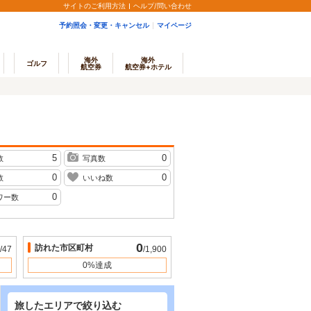
サイトのご利用方法
ヘルプ/問い合わせ
予約照会・変更・キャンセル
マイページ
海外
海外
ゴルフ
航空券
航空券+ホテル
5
0
数
写真数
0
0
数
いいね数
0
ワー数
0
訪れた市区町村
/47
/1,900
0%達成
旅したエリアで絞り込む