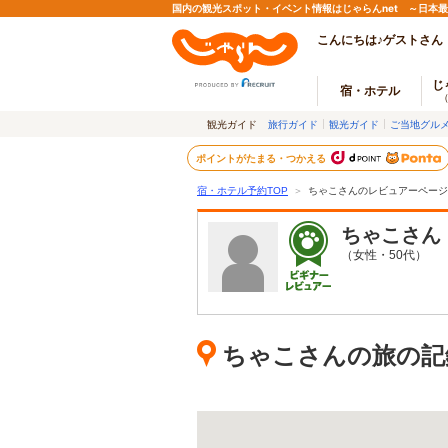
国内の観光スポット・イベント情報はじゃらんnet ～日本
こんにちは♪ゲストさん
じ
宿・ホテル
観光ガイド
旅行ガイド
観光ガイド
ご当地グル
ポイントがたまる・つかえる
宿・ホテル予約TOP
＞
ちゃこさんのレビュアーページ
ちゃこ
さん
（女性・50代）
ちゃこさんの旅の記