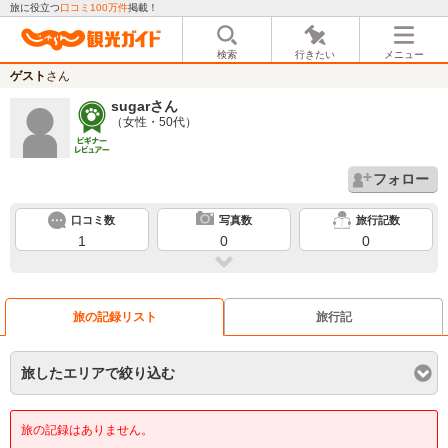
旅に役立つ
口コミ100万件
掲載！
検索
行きたい
メニュー
ゲスト
さん
sugar
さん
（女性・50代）
フォロー
口コミ数
写真数
旅行記数
1
0
0
旅の記録リスト
旅行記
旅したエリアで絞り込む
旅の記録はありません。