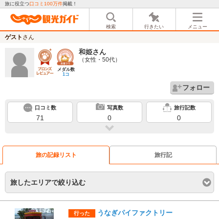
旅に役立つ
口コミ100万件
掲載！
検索
行きたい
メニュー
ゲスト
さん
和姫
さん
（女性・50代）
メダル数
1コ
フォロー
口コミ数
写真数
旅行記数
71
0
0
旅の記録リスト
旅行記
旅したエリアで絞り込む
うなぎパイファクトリー
行った