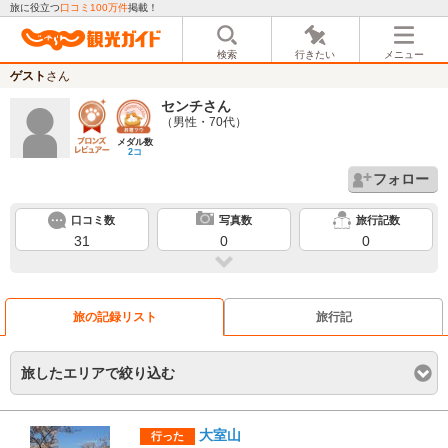
旅に役立つ
口コミ100万件
掲載！
検索
行きたい
メニュー
ゲスト
さん
センチ
さん
（男性・70代）
メダル数
2コ
フォロー
口コミ数
写真数
旅行記数
31
0
0
旅の記録リスト
旅行記
旅したエリアで絞り込む
大室山
行った