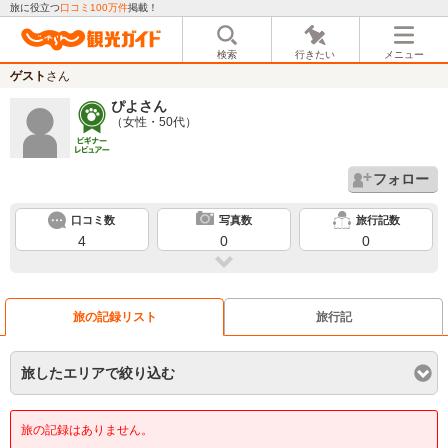
旅に役立つ
口コミ100万件
掲載！
検索
行きたい
メニュー
ゲスト
さん
ぴよ
さん
（女性・50代）
フォロー
口コミ数
写真数
旅行記数
4
0
0
旅の記録リスト
旅行記
旅したエリアで絞り込む
旅の記録はありません。