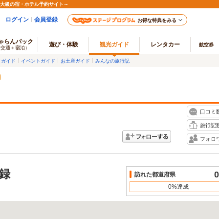
最大級の宿・ホテル予約サイト～
ログイン
会員登録
お得な特典をみる
ゃらんパック
遊び・体験
観光ガイド
レンタカー
航空券
（交通＋宿泊）
メガイド
イベントガイド
お土産ガイド
みんなの旅行記
口コミ
旅行記
フォロ
録
0
訪れた都道府県
0%達成