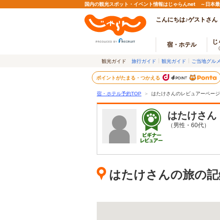
国内の観光スポット・イベント情報はじゃらんnet ～日本
こんにちは♪ゲストさん
じ
宿・ホテル
観光ガイド
旅行ガイド
観光ガイド
ご当地グル
ポイントがたまる・つかえる
宿・ホテル予約TOP
＞
はたけさんのレビュアーページ
はたけ
さん
（男性・60代）
はたけさんの旅の記