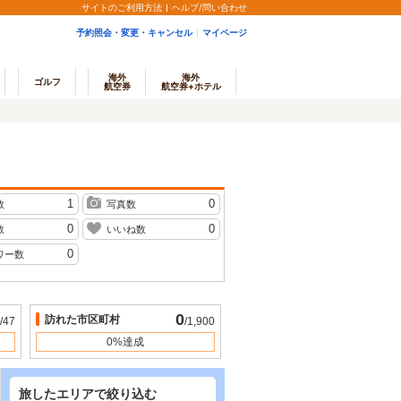
サイトのご利用方法
ヘルプ/問い合わせ
予約照会・変更・キャンセル
マイページ
海外
海外
ゴルフ
航空券
航空券+ホテル
1
0
数
写真数
0
0
数
いいね数
0
ワー数
0
訪れた市区町村
/47
/1,900
0%達成
旅したエリアで絞り込む