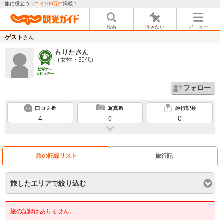
旅に役立つ
口コミ100万件
掲載！
検索
行きたい
メニュー
ゲスト
さん
もりた
さん
（女性・30代）
フォロー
口コミ数
写真数
旅行記数
4
0
0
旅の記録リスト
旅行記
旅したエリアで絞り込む
旅の記録はありません。