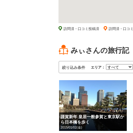
訪問済・口コミ投稿済
訪問済・口コ
みぃさんの旅行記
絞り込み条件
エリア：
謹賀新年 皇居一般参賀と東京駅か
ら日本橋を歩く
2015/01/02(金)