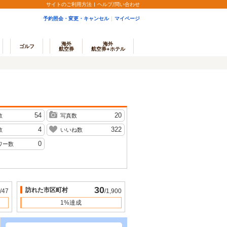
サイトのご利用方法
ヘルプ/問い合わせ
予約照会・変更・キャンセル
マイページ
海外
海外
ゴルフ
航空券
航空券+ホテル
54
20
数
写真数
4
322
数
いいね数
0
ワー数
30
訪れた市区町村
/47
/1,900
1%達成