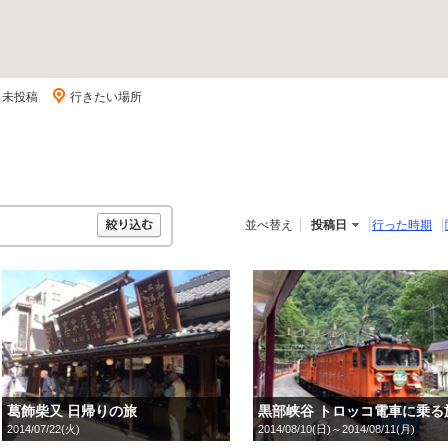
ミ未投稿
行きたい場所
並べ替え
投稿日
行った時期
葛飾柴又 日帰りの旅
黒部峡谷 トロッコ電車に乗る
2014/07/22(火)
2014/08/10(日)～2014/08/11(月)