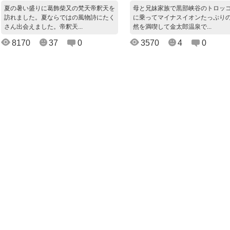
夏の暑い盛りに葛飾柴又の梵天帝釈天を
母と兄妹家族で黒部峡谷のトロッ
訪れました。夏ならではの風物詩にたく
に乗ってマイナスイオンたっぷり
さん出会えました。帝釈天...
然を満喫して金太郎温泉で...
8170
37
0
3570
4
0