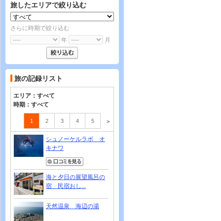
旅したエリアで絞り込む
さらに時期で絞り込む
年
月
旅の記録リスト
エリア：
すべて
時期：
すべて
1
2
3
4
5
＞
シュノーケルラボ オ
キナワ
海と夕日の展望風呂の
宿 民宿おし...
天然温泉 海辺の湯