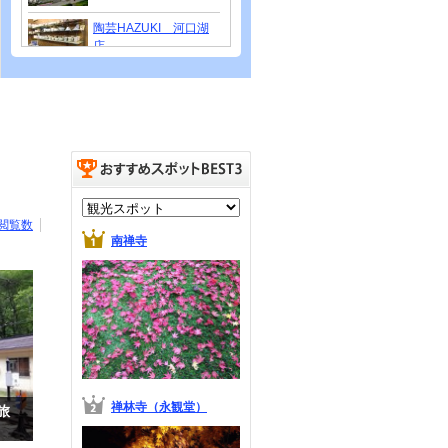
陶芸HAZUKI 河口湖
店
みなとみらい21
閲覧数
南禅寺
禅林寺（永観堂）
旅