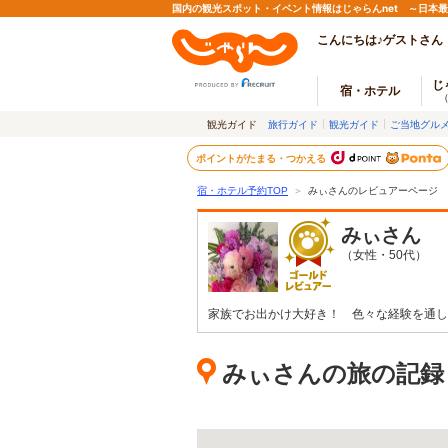
国内の観光スポット・イベント情報はじゃらんnet ～日本
こんにちは♪ゲストさん
じ
宿・ホテル
観光ガイド
旅行ガイド
観光ガイド
ご当地グル
ポイントがたまる・つかえる
宿・ホテル予約TOP
＞
みぃさんのレビュアーページ
みぃ
さん
（女性・50代）
家族でお出かけ大好き！ 色々な経験を通し
みぃさんの旅の記録