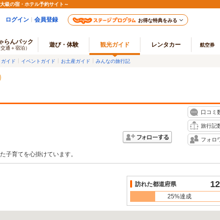
最大級の宿・ホテル予約サイト～
ログイン
会員登録
お得な特典をみる
ゃらんパック
遊び・体験
観光ガイド
レンタカー
航空券
（交通＋宿泊）
メガイド
イベントガイド
お土産ガイド
みんなの旅行記
口コミ
旅行記
フォロ
た子育てを心掛けています。
12
訪れた都道府県
25%達成