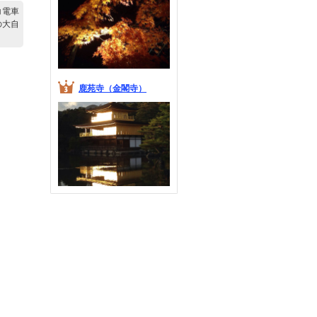
コ電車
の大自
鹿苑寺（金閣寺）