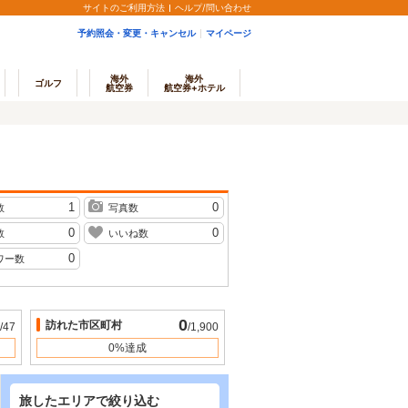
サイトのご利用方法
ヘルプ/問い合わせ
予約照会・変更・キャンセル
マイページ
海外
海外
ゴルフ
航空券
航空券+ホテル
1
0
数
写真数
0
0
数
いいね数
0
ワー数
0
訪れた市区町村
/47
/1,900
0%達成
旅したエリアで絞り込む