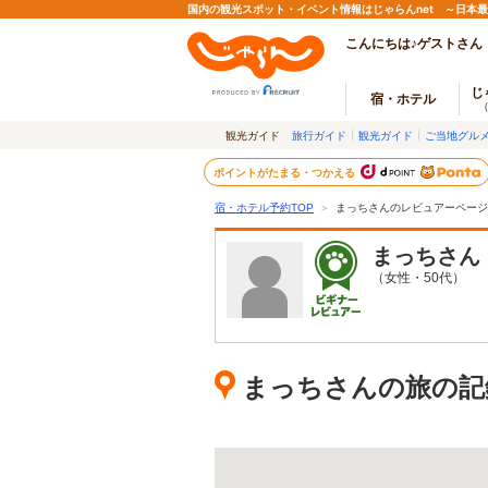
国内の観光スポット・イベント情報はじゃらんnet ～日本
こんにちは♪ゲストさん
じ
宿・ホテル
観光ガイド
旅行ガイド
観光ガイド
ご当地グル
ポイントがたまる・つかえる
宿・ホテル予約TOP
＞
まっちさんのレビュアーページ
まっち
さん
（女性・50代）
まっちさんの旅の記