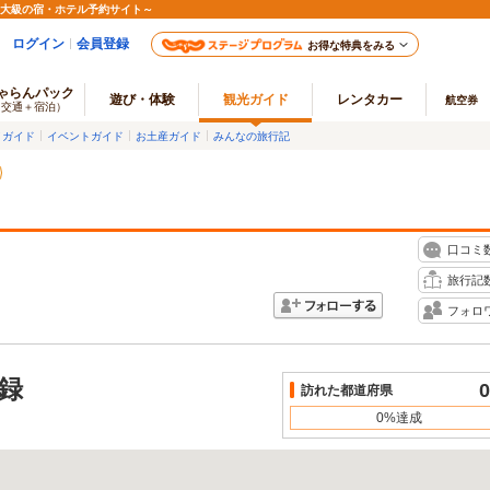
最大級の宿・ホテル予約サイト～
ログイン
会員登録
お得な特典をみる
ゃらんパック
遊び・体験
観光ガイド
レンタカー
航空券
（交通＋宿泊）
メガイド
イベントガイド
お土産ガイド
みんなの旅行記
口コミ
旅行記
フォロ
録
0
訪れた都道府県
0%達成