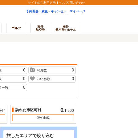
サイトのご利用方法
ヘルプ/問い合わせ
予約照会・変更・キャンセル
マイページ
海外
海外
ゴルフ
航空券
航空券+ホテル
6
0
数
写真数
0
0
数
いいね数
0
ワー数
0
訪れた市区町村
/47
/1,900
0%達成
旅したエリアで絞り込む