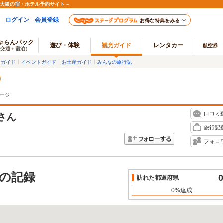
最大級の宿・ホテル予約サイト～
ログイン
会員登録
お得な特典をみる
ゃらんパック
遊び・体験
観光ガイド
レンタカー
航空券
（交通＋宿泊）
メガイド
イベントガイド
お土産ガイド
みんなの旅行記
ージ
口コミ
さん
旅行記
フォロ
の記録
0
訪れた都道府県
0%達成