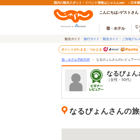
国内の観光スポット・イベント情報はじゃらんnet ～日本
こんにちは♪ゲストさん
じ
宿・ホテル
観光ガイド
旅行ガイド
観光ガイド
ご当地グル
ポイントがたまる・つかえる
宿・ホテル予約TOP
＞
なるぴょんさんのレビュアーペ
なるぴょん
（女性・50代）
なるぴょんさんの旅