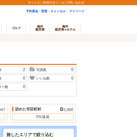
サイトのご利用方法
ヘルプ/問い合わせ
予約照会・変更・キャンセル
マイページ
海外
海外
ゴルフ
航空券
航空券+ホテル
2
0
数
写真数
0
0
数
いいね数
0
ワー数
0
訪れた市区町村
/47
/1,900
0%達成
旅したエリアで絞り込む