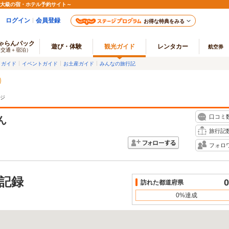
最大級の宿・ホテル予約サイト～
ログイン
会員登録
お得な特典をみる
ゃらんパック
遊び・体験
観光ガイド
レンタカー
航空券
（交通＋宿泊）
メガイド
イベントガイド
お土産ガイド
みんなの旅行記
ジ
口コミ
ん
旅行記
フォロ
記録
0
訪れた都道府県
0%達成