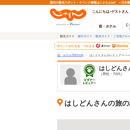
国内の観光スポット・イベント情報はじゃらんnet ～日本
こんにちは♪ゲストさん
じ
宿・ホテル
観光ガイド
旅行ガイド
観光ガイド
ご当地グル
ポイントがたまる・つかえる
宿・ホテル予約TOP
＞
はしどんさんのレビュアーペー
はしどん
さ
（男性・70代）
はしどんさんの旅の