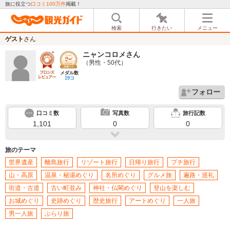
旅に役立つ
口コミ100万件
掲載！
検索
行きたい
メニュー
ゲスト
さん
ニャンコロメ
さん
（男性・50代）
メダル数
19コ
フォロー
口コミ数
写真数
旅行記数
1,101
0
0
旅のテーマ
世界遺産
離島旅行
リゾート旅行
日帰り旅行
プチ旅行
山・高原
温泉・秘湯めぐり
名所めぐり
グルメ旅
遍路・巡礼
街道・古道
古い町並み
神社・仏閣めぐり
登山を楽しむ
お城めぐり
史跡めぐり
歴史旅行
アートめぐり
一人旅
男一人旅
ぶらり旅