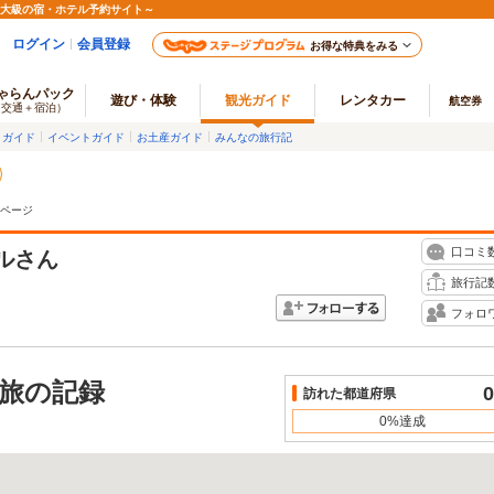
最大級の宿・ホテル予約サイト～
ログイン
会員登録
お得な特典をみる
ゃらんパック
遊び・体験
観光ガイド
レンタカー
航空券
（交通＋宿泊）
メガイド
イベントガイド
お土産ガイド
みんなの旅行記
ページ
口コミ
ル
さん
旅行記
フォロ
旅の記録
0
訪れた都道府県
0%達成