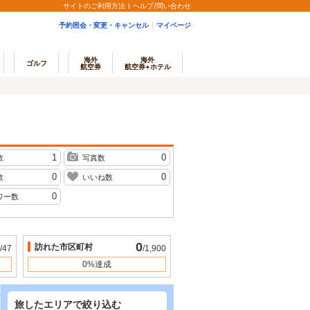
サイトのご利用方法
ヘルプ/問い合わせ
予約照会・変更・キャンセル
マイページ
海外
海外
ゴルフ
航空券
航空券+ホテル
1
0
数
写真数
0
0
数
いいね数
0
ワー数
0
訪れた市区町村
/47
/1,900
0%達成
旅したエリアで絞り込む