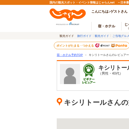
国内の観光スポット・イベント情報はじゃらんnet ～日本
こんにちは♪ゲストさん
じ
宿・ホテル
観光ガイド
旅行ガイド
観光ガイド
ご当地グル
ポイントがたまる・つかえる
宿・ホテル予約TOP
＞
キシリトールさんのレビュアー
キシリトー
（男性・40代）
キシリトールさんの