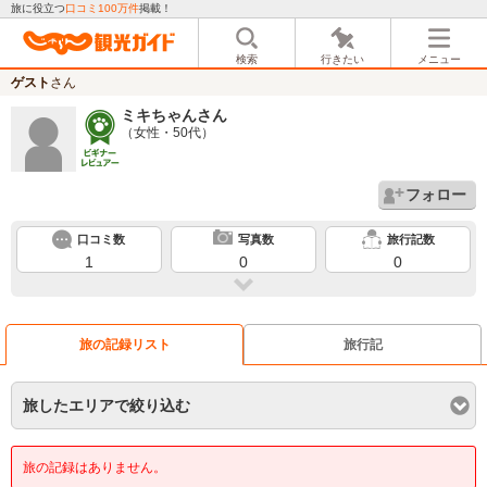
旅に役立つ
口コミ100万件
掲載！
検索
行きたい
メニュー
ゲスト
さん
ミキちゃん
さん
（女性・50代）
フォロー
口コミ数
写真数
旅行記数
1
0
0
旅の記録リスト
旅行記
旅したエリアで絞り込む
旅の記録はありません。