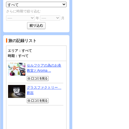
さらに時期で絞り込む
年
月
旅の記録リスト
エリア：
すべて
時期：
すべて
セルフケアの為のお灸
教室とAroma ...
グラスファクトリー
創吉