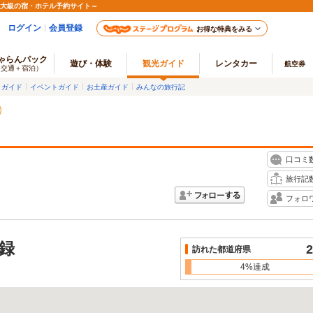
最大級の宿・ホテル予約サイト～
ログイン
会員登録
お得な特典をみる
ゃらんパック
遊び・体験
観光ガイド
レンタカー
航空券
（交通＋宿泊）
メガイド
イベントガイド
お土産ガイド
みんなの旅行記
口コミ
旅行記
フォロ
録
2
訪れた都道府県
4%達成