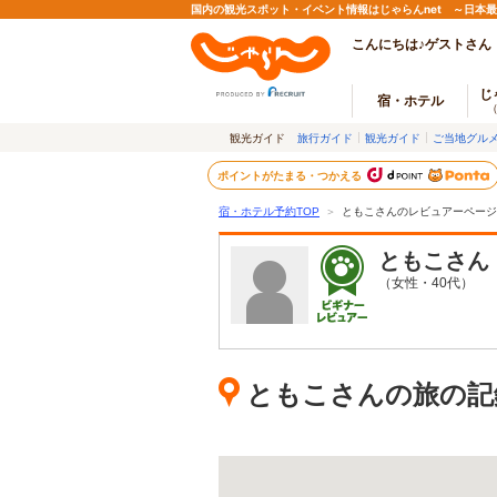
国内の観光スポット・イベント情報はじゃらんnet ～日本
こんにちは♪ゲストさん
じ
宿・ホテル
観光ガイド
旅行ガイド
観光ガイド
ご当地グル
ポイントがたまる・つかえる
宿・ホテル予約TOP
＞
ともこさんのレビュアーページ
ともこ
さん
（女性・40代）
ともこさんの旅の記