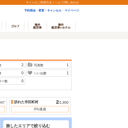
サイトのご利用方法
ヘルプ/問い合わせ
予約照会・変更・キャンセル
マイページ
海外
海外
ゴルフ
航空券
航空券+ホテル
2
1
数
写真数
0
1
数
いいね数
0
ワー数
2
訪れた市区町村
/47
/1,900
0%達成
旅したエリアで絞り込む