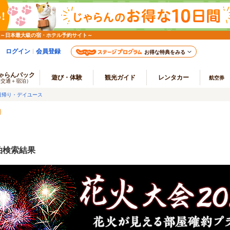
 ～日本最大級の宿・ホテル予約サイト～
ログイン
会員登録
お得な特典をみる
ゃらんパック
遊び・体験
観光ガイド
レンタカー
航空券
（交通＋宿泊）
日帰り・デイユース
泊検索結果