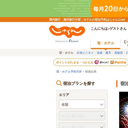
国内旅行・海外旅行や宿・ホテルの宿泊予約はじゃらんnet
こんにちは♪ゲストさん
じ
宿・ホテル
宿・ホテル
出張ビジネス
温泉・露天
高級宿
ポイントがたまる・つかえる
宿・ホテル予約TOP
> 検索結果
宿泊プランを探す
宿
エリア