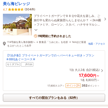
美ら海ビレッジ
(304件)
4.7
プライベートガーデンでＢＢＱや花火を楽しみ、ご
旅行中も変わらぬ家族団らんしませんか？ ＜2km圏
＞ファミマ、ローソン、スタバ、ハナサキマルシ
ェ。＜5km圏＞スーパー、ドラッグストア、
DAISO！安心！
7時間前に予約されました
114号線を美ら海水族館へ → 飲食店「うみにわ」を右折 → 1kmほど坂道
地図・アクセス
を上がったところ右手
【1泊夕食】プライベートガーデンでの＜バーベキュー付き＞プラン
☆BBQあぐーコース☆
セミダブル
夕のみ
1泊
大人2名
合計(税込)
17,600
円～
1名
8,800円～
352
2
ポイント
%
17,600
スコア～
ポイント～
すべての宿泊プランをみる（82件）