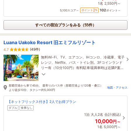
1名
2,550円～
102
2
ポイント
%
5,100
スコア～
ポイント～
すべての宿泊プランをみる（55件）
Luana Uakoko Resort 旧エミフルリゾート
(49件)
4.7
無料Wi-Fi、TV、エアコン、IHコンロ、冷蔵庫、電子
レンジ、Netflix、バス・トイレ別。3Fコインランド
リー有（10分100円）有料駐車場満車時は近隣P案
内。荷物郵送・預かり不可。
那覇空港から車で45分, 最寄りのバス停（那覇空港より120番・桑江）
地図・アクセス
より徒歩10分、タクシー約5,000円
【ネットフリックス付き】2人でお得プラン
ダブル
食事なし
1泊
大人2名
合計(税込)
10,000
円～
1名
5,000円～