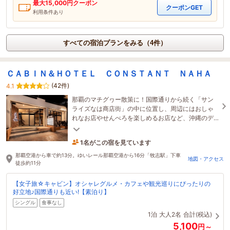
最大
15,000
円クーポン
クーポンGET
利用条件あり
すべての宿泊プランをみる（4件）
ＣＡＢＩＮ＆ＨＯＴＥＬ ＣＯＮＳＴＡＮＴ ＮＡＨＡ
(42件)
4.1
那覇のマチグヮー散策に！国際通りから続く「サン
ライズなは商店街」の中に位置し、周辺にはおしゃ
れなお店やせんべろを楽しめるお店など、沖縄のデ
ィープな雰囲気を楽しめる飲食店が多数ございま
す。
1名がこの宿を見ています
3時間前に予約されました
那覇空港から車で約13分。ゆいレール那覇空港から16分「牧志駅」下車
地図・アクセス
徒歩約11分
【女子旅☆キャビン】オシャレグルメ・カフェや観光巡りにぴったりの
好立地♪国際通りも近い!【素泊り】
シングル
食事なし
1泊
大人2名
合計(税込)
5,100
円～