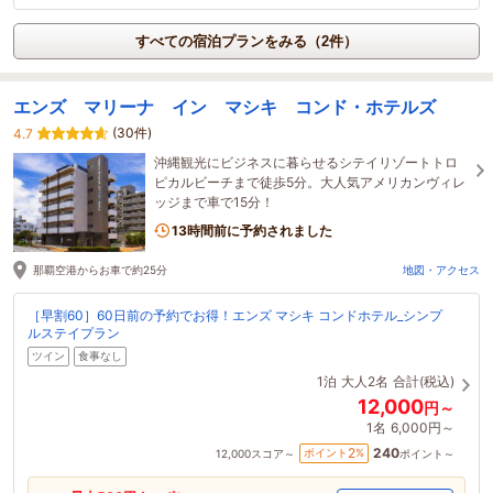
すべての宿泊プランをみる（2件）
エンズ マリーナ イン マシキ コンド・ホテルズ
(30件)
4.7
沖縄観光にビジネスに暮らせるシテイリゾートトロ
ピカルビーチまで徒歩5分。大人気アメリカンヴィレ
ッジまで車で15分！
13時間前に予約されました
那覇空港からお車で約25分
地図・アクセス
［早割60］60日前の予約でお得！エンズ マシキ コンドホテル_シンプ
ルステイプラン
ツイン
食事なし
1泊
大人2名
合計(税込)
12,000
円～
1名
6,000円～
240
2
ポイント
%
12,000
スコア～
ポイント～