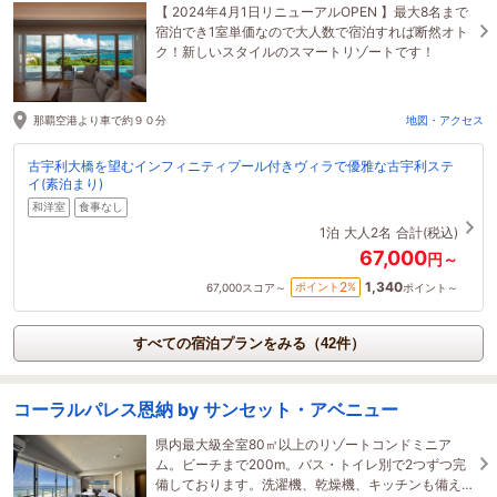
【 2024年4月1日リニューアルOPEN 】最大8名まで
宿泊でき1室単価なので大人数で宿泊すれば断然オト
ク！新しいスタイルのスマートリゾートです！
那覇空港より車で約９０分
地図・アクセス
古宇利大橋を望むインフィニティプール付きヴィラで優雅な古宇利ステ
イ(素泊まり)
和洋室
食事なし
1泊
大人2名
合計(税込)
67,000
円～
1,340
2
ポイント
%
67,000
スコア～
ポイント～
すべての宿泊プランをみる（42件）
コーラルパレス恩納 by サンセット・アベニュー
県内最大級全室80㎡以上のリゾートコンドミニア
ム。ビーチまで200m。バス・トイレ別で2つずつ完
備しております。洗濯機、乾燥機、キッチンも備え