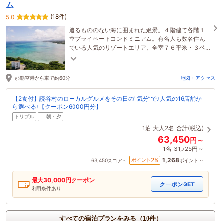
ム
(18件)
5.0
遮るもののない海に囲まれた絶景。４階建て各階１
室プライベートコンドミニアム。有名人も数名住ん
でいる人気のリゾートエリア。全室７６平米・３ベ
ッド・２バスルーム・キッチン洗濯乾燥機完備。
那覇空港から車で約60分
地図・アクセス
【2食付】読谷村のローカルグルメをその日の"気分”で♪人気の16店舗か
ら選べる♪【クーポン6000円分】
トリプル
朝・夕
1泊
大人2名
合計(税込)
63,450
円～
1名
31,725円～
1,268
2
ポイント
%
63,450
スコア～
ポイント～
最大
30,000
円クーポン
クーポンGET
利用条件あり
すべての宿泊プランをみる（10件）