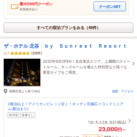
最大
500
円クーポン
クーポンGET
利用条件あり
すべての宿泊プランをみる（48件）
ザ・ホテル 北谷 ｂｙ Ｓｕｎｒｅｓｔ Ｒｅｓｏｒｔ
(36件)
4.7
2020年9月OPEN！北谷美浜エリア。上層階のスイー
トルーム、キッズルームを備えた特別室など様々な
客室タイプをご用意。
那覇空港より車で36分
地図・アクセス
2連泊以上！アメリカンビレッジ近く！キッチン完備広々コンドミニア
ム(素泊まり)
和洋室
食事なし
1泊
大人2名
合計(税込)
23,000
円～