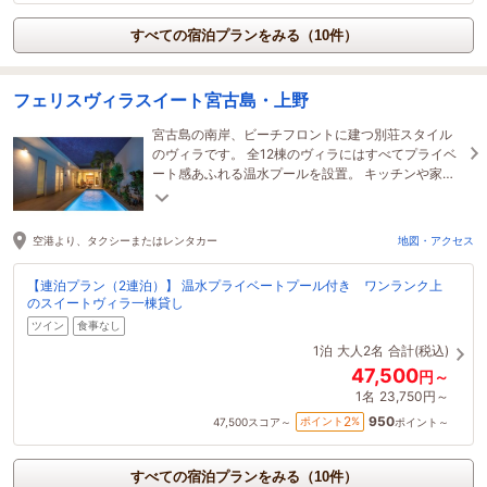
すべての宿泊プランをみる（10件）
フェリスヴィラスイート宮古島・上野
宮古島の南岸、ビーチフロントに建つ別荘スタイル
のヴィラです。 全12棟のヴィラにはすべてプライベ
ート感あふれる温水プールを設置。 キッチンや家
具・家電を完備しており、ロングステイにもご利用
できます
空港より、タクシーまたはレンタカー
地図・アクセス
【連泊プラン（2連泊）】 温水プライベートプール付き ワンランク上
のスイートヴィラ一棟貸し
ツイン
食事なし
1泊
大人2名
合計(税込)
47,500
円～
1名
23,750円～
950
2
ポイント
%
47,500
スコア～
ポイント～
すべての宿泊プランをみる（10件）