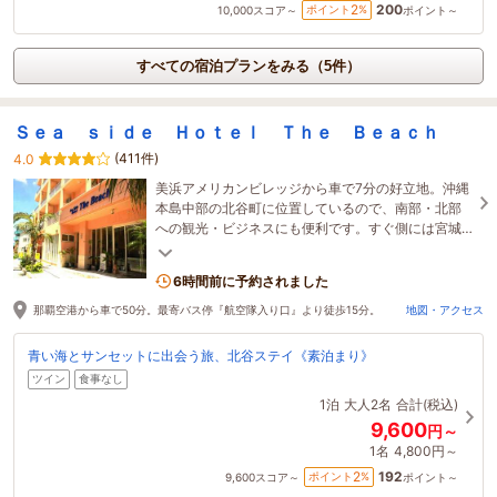
200
2
ポイント
%
10,000
スコア～
ポイント～
すべての宿泊プランをみる（5件）
Ｓｅａ ｓｉｄｅ Ｈｏｔｅｌ Ｔｈｅ Ｂｅａｃｈ
(411件)
4.0
美浜アメリカンビレッジから車で7分の好立地。沖縄
本島中部の北谷町に位置しているので、南部・北部
への観光・ビジネスにも便利です。すぐ側には宮城
海岸があり、絶景の夕陽が楽しめるロケーションで
す。
6時間前に予約されました
那覇空港から車で50分。最寄バス停『航空隊入り口』より徒歩15分。
地図・アクセス
青い海とサンセットに出会う旅、北谷ステイ《素泊まり》
ツイン
食事なし
1泊
大人2名
合計(税込)
9,600
円～
1名
4,800円～
192
2
ポイント
%
9,600
スコア～
ポイント～