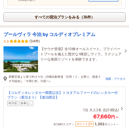
すべての宿泊プランをみる（36件）
プールヴィラ 今泊 by コルディオプレミアム
(34件)
4.9
【サウナ登場】全10棟オールスイート。プライベー
トプールを備えた贅沢な1棟貸しヴィラ。ラクジュア
リーな南国リゾートを体験できます。
那覇空港より車で約９５分（沖縄自動車道「許田ＩＣ」を降り、国道５
地図・アクセス
８号経由し「今帰仁村」方面へ）
【コルディオレンタカー開業記念】トヨタアルファードのレンタカー付
プラン（素泊まり）【連泊限定】
和洋室
食事なし
1泊
大人2名
合計(税込)
67,660
円～
1,352
2
ポイント
%
67,660
スコア～
ポイント～