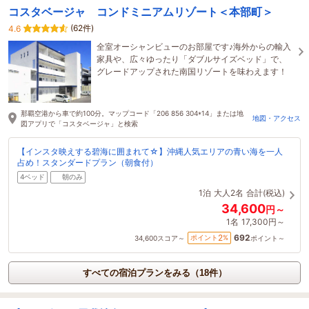
コスタベージャ コンドミニアムリゾート＜本部町＞
(62件)
4.6
全室オーシャンビューのお部屋です♪海外からの輸入
家具や、広々ゆったり「ダブルサイズベッド」で、
グレードアップされた南国リゾートを味わえます！
那覇空港から車で約100分。マップコード「206 856 304*14」または地
地図・アクセス
図アプリで「コスタベージャ」と検索
【インスタ映えする碧海に囲まれて☆】沖縄人気エリアの青い海を一人
占め！スタンダードプラン（朝食付）
4ベッド
朝のみ
1泊
大人2名
合計(税込)
34,600
円～
1名
17,300円～
692
2
ポイント
%
34,600
スコア～
ポイント～
すべての宿泊プランをみる（18件）