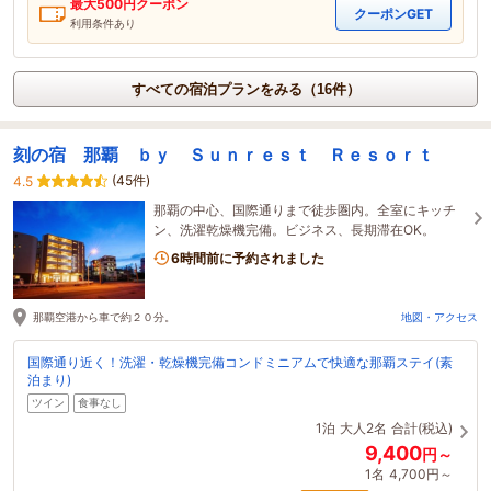
最大
500
円クーポン
クーポンGET
利用条件あり
すべての宿泊プランをみる（16件）
刻の宿 那覇 ｂｙ Ｓｕｎｒｅｓｔ Ｒｅｓｏｒｔ
(45件)
4.5
那覇の中心、国際通りまで徒歩圏内。全室にキッチ
ン、洗濯乾燥機完備。ビジネス、長期滞在OK。
6時間前に予約されました
那覇空港から車で約２０分。
地図・アクセス
国際通り近く！洗濯・乾燥機完備コンドミニアムで快適な那覇ステイ(素
泊まり)
ツイン
食事なし
1泊
大人2名
合計(税込)
9,400
円～
1名
4,700円～