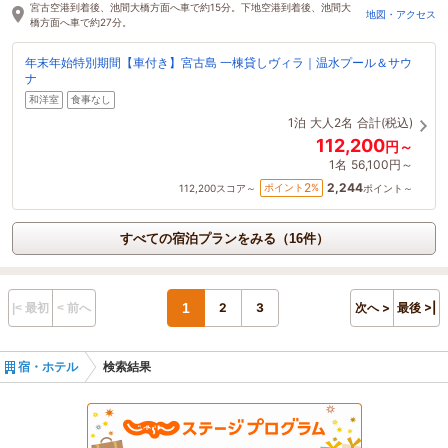
宮古空港到着後、池間大橋方面へ車で約15分。下地空港到着後、池間大
地図・アクセス
橋方面へ車で約27分。
年末年始特別期間【車付き】宮古島 一棟貸しヴィラ｜温水プール＆サウ
ナ
和洋室
食事なし
1泊
大人2名
合計(税込)
112,200
円～
1名
56,100円～
2,244
2
ポイント
%
112,200
スコア～
ポイント～
すべての宿泊プランをみる（16件）
1
2
3
次へ >
最後 >|
|< 最初
< 前へ
宿・ホテル
検索結果