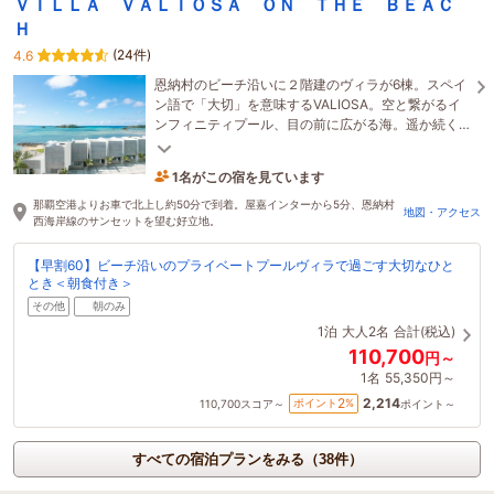
ＶＩＬＬＡ ＶＡＬＩＯＳＡ ＯＮ ＴＨＥ ＢＥＡＣ
Ｈ
(24件)
4.6
恩納村のビーチ沿いに２階建のヴィラが6棟。スペイ
ン語で「大切」を意味するVALIOSA。空と繋がるイ
ンフィニティプール、目の前に広がる海。遥か続く
無限の美しさをご自身、そして大切な方と体感下さ
い。
1名がこの宿を見ています
2時間前に予約されました
那覇空港よりお車で北上し約50分で到着。屋嘉インターから5分、恩納村
地図・アクセス
西海岸線のサンセットを望む好立地。
【早割60】ビーチ沿いのプライベートプールヴィラで過ごす大切なひと
とき＜朝食付き＞
その他
朝のみ
1泊
大人2名
合計(税込)
110,700
円～
1名
55,350円～
2,214
2
ポイント
%
110,700
スコア～
ポイント～
すべての宿泊プランをみる（38件）