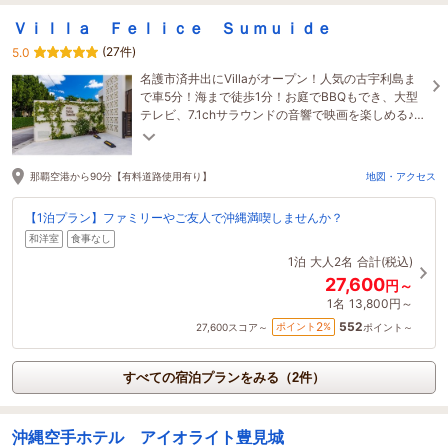
Ｖｉｌｌａ Ｆｅｌｉｃｅ Ｓｕｍｕｉｄｅ
(27件)
5.0
名護市済井出にVillaがオープン！人気の古宇利島ま
で車5分！海まで徒歩1分！お庭でBBQもでき、大型
テレビ、7.1chサラウンドの音響で映画を楽しめる♪ま
さに理想的なVillaです！
那覇空港から90分【有料道路使用有り】
地図・アクセス
【1泊プラン】ファミリーやご友人で沖縄満喫しませんか？
和洋室
食事なし
1泊
大人2名
合計(税込)
27,600
円～
1名
13,800円～
552
2
ポイント
%
27,600
スコア～
ポイント～
すべての宿泊プランをみる（2件）
沖縄空手ホテル アイオライト豊見城