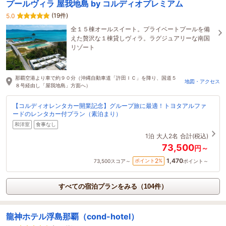
プールヴィラ 屋我地島 by コルディオプレミアム
(19件)
5.0
全１５棟オールスイート。プライベートプールを備
えた贅沢な１棟貸しヴィラ。ラグジュアリーな南国
リゾート
那覇空港より車で約９０分（沖縄自動車道「許田ＩＣ」を降り、国道５
地図・アクセス
８号経由し「屋我地島」方面へ）
【コルディオレンタカー開業記念】グループ旅に最適！トヨタアルファ
ードのレンタカー付プラン（素泊まり）
和洋室
食事なし
1泊
大人2名
合計(税込)
73,500
円～
1,470
2
ポイント
%
73,500
スコア～
ポイント～
すべての宿泊プランをみる（104件）
龍神ホテル浮島那覇（cond-hotel）