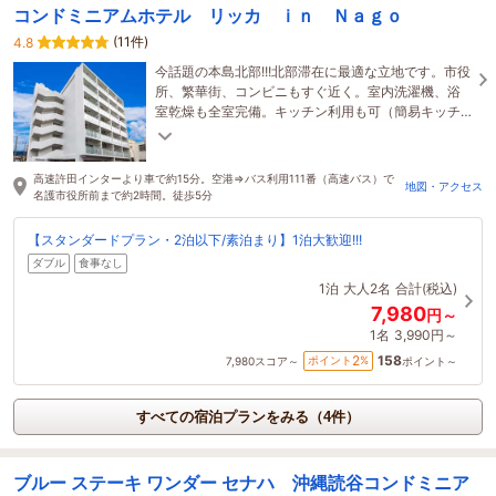
コンドミニアムホテル リッカ ｉｎ Ｎａｇｏ
(11件)
4.8
今話題の本島北部!!!北部滞在に最適な立地です。市役
所、繁華街、コンビニもすぐ近く。室内洗濯機、浴
室乾燥も全室完備。キッチン利用も可（簡易キッチ
ンセットもご用意）。長期滞在可能です。
高速許田インターより車で約15分。空港⇒バス利用111番（高速バス）で
地図・アクセス
名護市役所前まで約2時間。徒歩5分
【スタンダードプラン・2泊以下/素泊まり】1泊大歓迎!!!
ダブル
食事なし
1泊
大人2名
合計(税込)
7,980
円～
1名
3,990円～
158
2
ポイント
%
7,980
スコア～
ポイント～
すべての宿泊プランをみる（4件）
ブルー ステーキ ワンダー セナハ 沖縄読谷コンドミニア