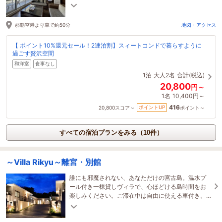
付けている為、長期滞在も可能となります。
那覇空港より車で約50分
地図・アクセス
【 ポイント10%還元セール！2連泊割】スィートコンドで暮らすように
過ごす贅沢空間
和洋室
食事なし
1泊
大人2名
合計(税込)
20,800
円～
1名
10,400円～
416
ポイントUP
20,800
スコア～
ポイント～
すべての宿泊プランをみる（10件）
～Villa Rikyu～離宮・別館
誰にも邪魔されない、あなただけの宮古島。温水プ
ール付き一棟貸しヴィラで、心ほどける島時間をお
楽しみください。ご滞在中は自由に使える車付き。
移動も観光も、思いのままに楽しめます。