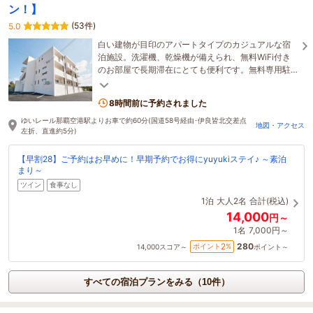
ン！】
(53件)
5.0
白い建物が目印のアパートタイプのカジュアルな宿
泊施設。洗濯機、乾燥機が備えられ、無料WiFi付き
のお部屋で長期滞在にとても便利です。無料専用駐
車場を提供しています。
8時間前に予約されました
ゆいレール那覇空港駅よりお車で約60分(国道58号経由･伊良皆北交差点
地図・アクセス
左折、直進約5分)
【早割28】ご予約はお早めに！早期予約でお得にyuyukiステイ♪ ～素泊
まり～
ツイン
食事なし
1泊
大人2名
合計(税込)
14,000
円～
1名
7,000円～
280
2
ポイント
%
14,000
スコア～
ポイント～
すべての宿泊プランをみる（10件）