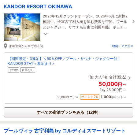
KANDOR RESORT OKINAWA
2025年12月グランドオープン、2026年6月に新棟2
棟誕生。全室古宇利大橋を望む贅沢な空間。プール
とジャグジー、サウナも自由に利用可能。キッチ
ン・洗濯乾燥機もあり特別な長期滞在を実現しま
す。
那覇空港から車で約90分
地図・アクセス
【期間限定・3連泊】＼50％OFF／プール・サウナ・ジャグジー付｜
KANDOR STAY＜素泊まり＞
その他
食事なし
1泊
大人2名
合計(税込)
50,000
円～
1名
25,000円～
1,000
2
ポイント
%
50,000
スコア～
ポイント～
すべての宿泊プランをみる（12件）
プールヴィラ 古宇利島 by コルディオスマートリゾート