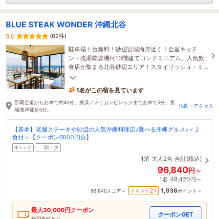
BLUE STEAK WONDER 沖縄北谷
(62件)
5.0
駐車場１台無料！砂辺宮城海岸近く！全室キッチ
ン・洗濯乾燥機付10階建てコンドミニアム。人気飲
食店が集まる北谷砂辺エリア！スタイリッシュ・ミ
ニマル・アースフレンドリーに過ごしたいあなたに…
1名がこの宿を見ています
那覇空港からお車で約40分。美浜アメリカンビレッジまでお車で5分。宮
地図・アクセス
城海岸徒歩5分。
【基本】老舗ステーキや砂辺の人気沖縄料理店♪選べる沖縄グルメ♪＜２
食付＞【クーポン6000円分】
4ベッド
朝・夕
1泊
大人2名
合計(税込)
96,840
円～
1名
48,420円～
1,936
2
ポイント
%
96,840
スコア～
ポイント～
最大
30,000
円クーポン
クーポンGET
利用条件あり