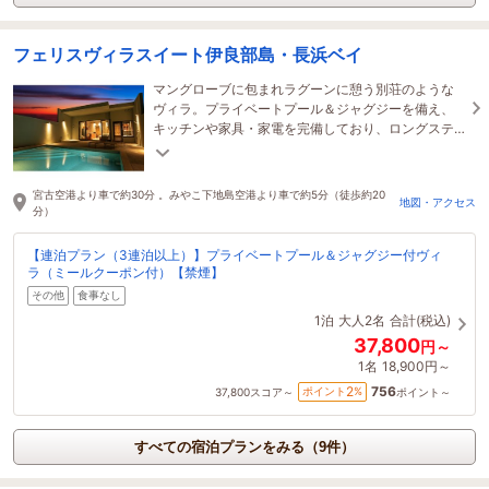
フェリスヴィラスイート伊良部島・長浜ベイ
マングローブに包まれラグーンに憩う別荘のような
ヴィラ。プライベートプール＆ジャグジーを備え、
キッチンや家具・家電を完備しており、ロングステ
イにもご利用できます。
宮古空港より車で約30分 。みやこ下地島空港より車で約5分（徒歩約20
地図・アクセス
分）
【連泊プラン（3連泊以上）】プライベートプール＆ジャグジー付ヴィ
ラ（ミールクーポン付）【禁煙】
その他
食事なし
1泊
大人2名
合計(税込)
37,800
円～
1名
18,900円～
756
2
ポイント
%
37,800
スコア～
ポイント～
すべての宿泊プランをみる（9件）