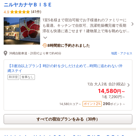
ニルヤカナヤＢＩＳＥ
(41件)
4.9
1室5名様まで宿泊可能でお子様連れのファミリーに
も最適。キッチンで自炊可、洗濯乾燥機完備で長期
滞在も快適に過ごせます！建物屋上で海を眺めなが
らのBBQが好評！美ら海水族館まで徒歩約9分
8時間前に予約されました
沖縄自動車道・許田ICより車で約40分
地図・アクセス
【3連泊以上プラン】時計の針を少しだけ止めて…時間に追われない沖
縄ステイ
和洋室
食事なし
1泊
大人2名
合計(税込)
14,580
円～
1名
7,290円～
290
2
ポイント
%
14,580
スコア～
ポイント～
すべての宿泊プランをみる（30件）