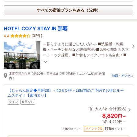
すべての宿泊プランをみる（52件）
HOTEL COZY STAY IN 那覇
(32件)
4.4
～暮らすように過ごしたい方へ～■洗濯機・乾燥
機・キッチン用品など設備充実♪■気軽な非対面スマ
ートロック採用。■外食もテイクアウトも自由！■コ
ンビニや飲食店に近く、長期滞在にもおススメ♪
那覇空港から車で約20分！首里城まで車で約8分！コンビニ徒歩1分圏
地図・アクセス
内！
【じゃらん限定◆早割28】＜40％OFF＞28日前のご予約でお得にルー
ムステイ！【素泊まり】
ツイン
食事なし
1泊
大人2名
合計(税込)
8,820
円～
1名
4,410円～
176
2
ポイント
%
8,820
スコア～
ポイント～