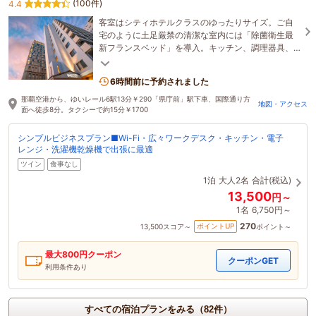
(100件)
4.4
客室はシティホテルクラスのゆったりサイズ。ご自
宅のように土足厳禁の清潔な室内には「除菌衛生最
新フランスベッド」を導入。キッチン、調理器具、
食器、洗濯機とガス乾燥機、バストイレは個室別の
快適仕様
6時間前に予約されました
那覇空港から、ゆいレール6駅13分￥290「県庁前」駅下車、国際通り方
地図・アクセス
面へ徒歩8分。タクシーで約15分￥1700
シンプルビジネスプラン■Wi-Fi・広々ワークデスク・キッチン・電子
レンジ・洗濯機乾燥機で出張に最適
ツイン
食事なし
1泊
大人2名
合計(税込)
13,500
円～
1名
6,750円～
270
ポイントUP
13,500
スコア～
ポイント～
最大
800
円クーポン
クーポンGET
利用条件あり
すべての宿泊プランをみる（82件）