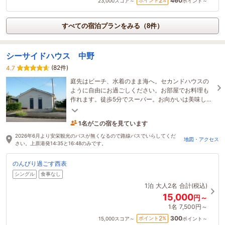
460
2
ポイント
%
23,000
スコア～
ポイント～
すべての宿泊プランをみる（8件）
シーサイドハウス 中野
(82件)
4.7
庭先はビーチ、水着のまま海へ。セカンドハウスの
ように自由にお過ごしください。お部屋でお料理も
作れます。徒歩5分でスーパー。お向かいは美味しい
レストラン。のんびりとした西表島での休日を。
1名がこの宿を見ています
18時間前に予約されました
2026年6月より安栄観光のバスが無くなるので路線バスでいらしてくだ
地図・アクセス
さい。上原港発14:35と16:48のみです。
のんびり過ごす西表
シングル
食事なし
1泊
大人2名
合計(税込)
15,000
円～
1名
7,500円～
300
2
ポイント
%
15,000
スコア～
ポイント～