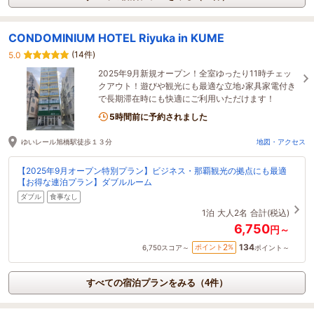
CONDOMINIUM HOTEL Riyuka in KUME
(14件)
5.0
2025年9月新規オープン！全室ゆったり11時チェッ
クアウト！遊びや観光にも最適な立地♪家具家電付き
で長期滞在時にも快適にご利用いただけます！
5時間前に予約されました
ゆいレール旭橋駅徒歩１３分
地図・アクセス
【2025年9月オープン特別プラン】ビジネス・那覇観光の拠点にも最適
【お得な連泊プラン】ダブルルーム
ダブル
食事なし
1泊
大人2名
合計(税込)
6,750
円～
134
2
ポイント
%
6,750
スコア～
ポイント～
すべての宿泊プランをみる（4件）