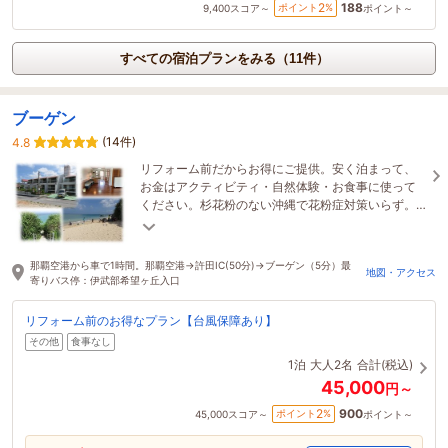
188
2
ポイント
%
9,400
スコア～
ポイント～
すべての宿泊プランをみる（11件）
ブーゲン
(14件)
4.8
リフォーム前だからお得にご提供。安く泊まって、
お金はアクティビティ・自然体験・お食事に使って
ください。杉花粉のない沖縄で花粉症対策いらず。
長期滞在可、台風の場合は返金ありだから安心。
那覇空港から車で1時間。那覇空港→許田IC(50分)→ブーゲン（5分）最
地図・アクセス
寄りバス停：伊武部希望ヶ丘入口
リフォーム前のお得なプラン【台風保障あり】
その他
食事なし
1泊
大人2名
合計(税込)
45,000
円～
900
2
ポイント
%
45,000
スコア～
ポイント～