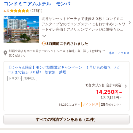
コンドミニアムホテル モンパ
(275件)
4.6
北谷サンセットビーチまで徒歩３０秒！コンドミニ
アムタイプなのでロングスティにもおすすめ♪シャワ
ートイレ完備！アメリカンヴィレッジに隣接☆ショ
ッピング☆グルメ☆音楽☆全て徒歩圏内！
8時間前に予約されました
那覇空港よりホテル前までのシャトルバス（有料）有。詳しくはHPをご
地図・アクセス
覧ください。
【じゃらん限定】モンパ期間限定キャンペーン！！早いもの勝ち ♪ビ
ーチまで徒歩３０秒♪ 朝食無 禁煙
トリプル
食事なし
1泊
大人2名
合計(税込)
14,250
円～
1名
7,125円～
284
ポイントUP
14,250
スコア～
ポイント～
すべての宿泊プランをみる（21件）