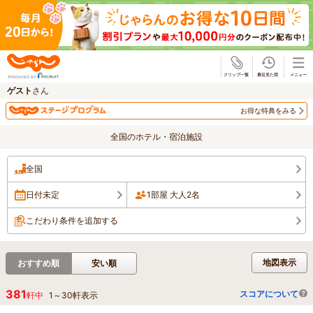
じゃらん
ゲスト
さん
お得な特典をみる
全国のホテル・宿泊施設
全国
日付未定
1部屋 大人2名
こだわり条件を追加する
地図表示
おすすめ順
安い順
381
スコアについて
軒中
1
～
30
軒表示