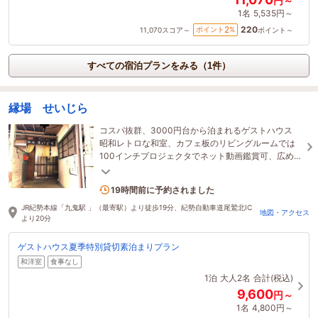
円～
1名
5,535円～
220
2
ポイント
%
11,070
スコア～
ポイント～
すべての宿泊プランをみる（1件）
縁場 せいじら
コスパ抜群、3000円台から泊まれるゲストハウス
昭和レトロな和室、カフェ板のリビングルームでは
100インチプロジェクタでネット動画鑑賞可、広めの
キッチンあり、釣り竿無料レンタル
2名がこの宿を見ています
19時間前に予約されました
JR紀勢本線「九鬼駅 」（最寄駅）より徒歩19分、紀勢自動車道尾鷲北IC
地図・アクセス
より20分
ゲストハウス夏季特別貸切素泊まりプラン
和洋室
食事なし
1泊
大人2名
合計(税込)
9,600
円～
1名
4,800円～