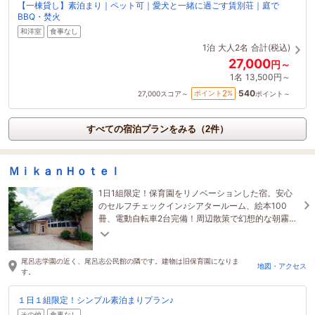
【一棟貸し】素泊まり｜ペット可｜愛犬と一緒に過ごす賃別荘｜庭で
BBQ・焚火
和洋室
食事なし
1泊
大人2名
合計(税込)
27,000
円～
1名
13,500円～
540
2
ポイント
%
27,000
スコア～
ポイント～
すべての宿泊プランをみる（2件）
ＭｉｋａｎＨｏｔｅｌ
1日1組限定！保育園をリノベーションした宿。安心
のセルフチェックイン♪シアタールーム、絵本100
冊、電動自転車2台完備！周辺散策で幻想的な朝霧
「風伝おろし（ふうでんおろし）」が見えることも♪
尾呂志学園の近く、尾呂志公民館の隣です。建物は旧保育園になりま
地図・アクセス
す。
１日１組限定！シンプル素泊まりプラン♪
その他
食事なし