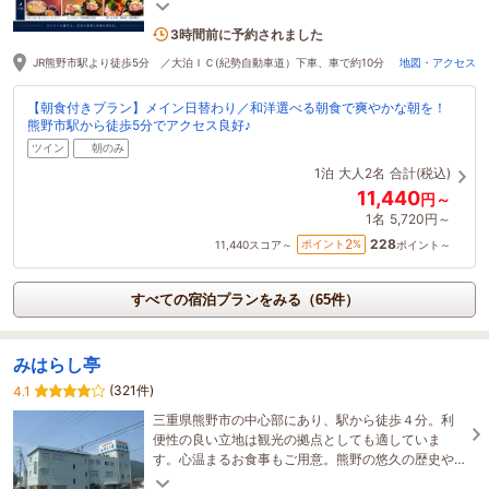
歩圏内・Wi－Fi完備でビジネスや観光の連泊にも最
適♪
1名がこの宿を見ています
3時間前に予約されました
JR熊野市駅より徒歩5分 ／大泊ＩＣ(紀勢自動車道）下車、車で約10分
地図・アクセス
【朝食付きプラン】メイン日替わり／和洋選べる朝食で爽やかな朝を！
熊野市駅から徒歩5分でアクセス良好♪
ツイン
朝のみ
1泊
大人2名
合計(税込)
11,440
円～
1名
5,720円～
228
2
ポイント
%
11,440
スコア～
ポイント～
すべての宿泊プランをみる（65件）
みはらし亭
(321件)
4.1
三重県熊野市の中心部にあり、駅から徒歩４分。利
便性の良い立地は観光の拠点としても適していま
す。心温まるお食事もご用意。熊野の悠久の歴史や
大自然をお楽しみください。