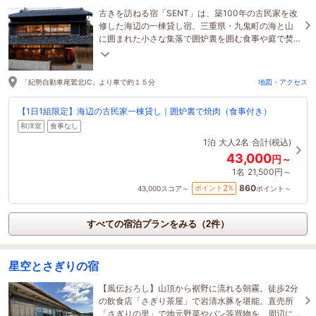
古きを訪ねる宿「SENT」は、築100年の古民家を改
修した海辺の一棟貸し宿。三重県・九鬼町の海と山
に囲まれた小さな集落で囲炉裏を囲む食事や庭で焚
き火や釣りなど、日常を忘れる時間を過ごせます。
「紀勢自動車尾鷲北IC」より車で約１５分
地図・アクセス
【1日1組限定】海辺の古民家一棟貸し｜囲炉裏で焼肉（食事付き）
和洋室
食事なし
1泊
大人2名
合計(税込)
43,000
円～
1名
21,500円～
860
2
ポイント
%
43,000
スコア～
ポイント～
すべての宿泊プランをみる（2件）
星空とさぎりの宿
【風伝おろし】山頂から裾野に流れる朝霧。徒歩2分
の飲食店「さぎり茶屋」で岩清水豚を堪能。直売所
「さぎりの里」で地元野菜やパン等買物を。周辺に