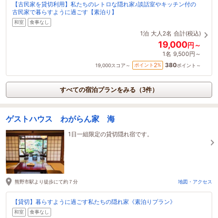
【古民家を貸切利用】私たちのレトロな隠れ家♪談話室やキッチン付の
古民家で暮らすように過ごす【素泊り】
和室
食事なし
1泊
大人2名
合計(税込)
19,000
円～
1名
9,500円～
380
2
ポイント
%
19,000
スコア～
ポイント～
すべての宿泊プランをみる（3件）
ゲストハウス わがらん家 海
1日一組限定の貸切隠れ宿です。
熊野市駅より徒歩にて約７分
地図・アクセス
【貸切】暮らすように過ごす私たちの隠れ家《素泊りプラン》
和室
食事なし