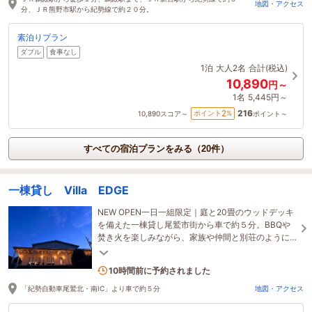
地図・アクセス
分、ＪＲ熊野市駅から紀勢線で約２０分。
素泊りプラン
ダブル
食事なし
1泊
大人2名
合計(税込)
10,890
円～
1名
5,445円～
216
2
ポイント
%
10,890
スコア～
ポイント～
すべての宿泊プランをみる（20件）
一棟貸し Villa EDGE
NEW OPEN一日一組限定｜庭と20畳のウッドデッキ
を備えた一棟貸し尾鷲市街から車で約５分。BBQや
焚き火を楽しみながら、家族や仲間と別荘のように
自由な時間を。
1名がこの宿を見ています
10時間前に予約されました
「紀勢自動車尾鷲北・南IC」より車で約５分
地図・アクセス