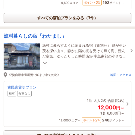
192
2
ポイント
%
9,600
スコア～
ポイント～
すべての宿泊プランをみる（3件）
漁村暮らしの宿「わたまし」
漁村に暮らすように泊まれる宿（貸別荘） 緑が生い
茂る深い山々、静かに陽の光を受けて輝く海、澄ん
だ空気、ゆったりした時間 紀伊半島南部の小さな入
江に位置する尾鷲市の市街地で「田舎で暮らす」を
体験。
紀勢自動車道尾鷲北ICより車で約5分
地図・アクセス
古民家貸切プラン
和室
食事なし
1泊
大人2名
合計(税込)
12,000
円～
1名
6,000円～
240
2
ポイント
%
12,000
スコア～
ポイント～