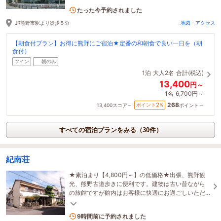
1名がこの宿を見ています
たった今予約されました
JR熊野市駅より徒歩５分
地図・アクセス
【朝食付プラン】お得に熊野にご宿泊★定番の和朝食で良い一日を（朝
食付）
ツイン
朝のみ
1泊
大人2名
合計(税込)
13,400
円～
1名
6,700円～
268
2
ポイント
%
13,400
スコア～
ポイント～
すべての宿泊プランをみる（30件）
紀南荘
★素泊まり【4,800円～】の低価格★出張、熊野観
光、熊野古道歩きに便利です。建物は古い昔ながら
の旅館ですが館内はお客様に快適にお過ごしいただ
けるよう、毎日心を込めて清掃しています。
2名がこの宿を見ています