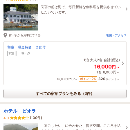
民宿の前は海で、毎日新鮮な魚料理を提供させてい
ただいています。
賀田駅からお車にて５分
地図・アクセス
和室 現金特価 ２食付
和室
朝・夕
1泊
大人2名
合計(税込)
16,000
円～
1名
8,000円～
320
2
ポイント
%
16,000
スコア～
ポイント～
すべての宿泊プランをみる（3件）
ホテル ビオラ
(100件)
4.0
「過ごしたい」に合わせた、贅沢空間。こころを込