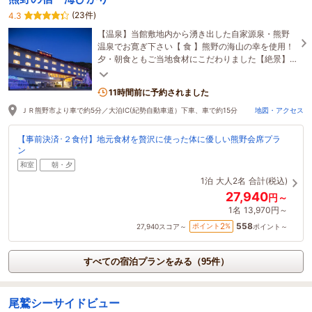
(23件)
4.3
【温泉】当館敷地内から湧き出した自家源泉・熊野
温泉でお寛ぎ下さい【 食 】熊野の海山の幸を使用！
夕・朝食ともご当地食材にこだわりました【絶景】
お部屋から大浴場から…熊野灘の水平線が広がります
11時間前に予約されました
ＪＲ熊野市より車で約5分／大泊IC(紀勢自動車道）下車、車で約15分
地図・アクセス
【事前決済･２食付】地元食材を贅沢に使った体に優しい熊野会席プラ
ン
和室
朝・夕
1泊
大人2名
合計(税込)
27,940
円～
1名
13,970円～
558
2
ポイント
%
27,940
スコア～
ポイント～
すべての宿泊プランをみる（95件）
尾鷲シーサイドビュー