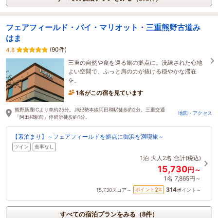
フェアフィールド・バイ・マリオット・三重熊野古道み
はま
(90件)
4.8
三重の自然や食を巡る旅の拠点に。洗練された心地
よい空間で、ふっと肩の力が抜ける穏やかな滞在
を。
1名がこの宿を見ています
熊野新鹿ICより車約25分。JR紀勢本線阿田和駅徒歩約2分。三重交通
地図・アクセス
「阿田和駅前」停留所徒歩約1分。
【素泊まり】～フェアフィールドを拠点に御浜を満喫旅～
ツイン
食事なし
1泊
大人2名
合計(税込)
15,730
円～
1名
7,865円～
314
2
ポイント
%
15,730
スコア～
ポイント～
すべての宿泊プランをみる（8件）