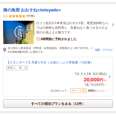
港の魚宿 おおそね<totoyado>
(11件)
5.0
口コミ総合5.0★客室はわずか3室。尾鷲漁師町なら
ではの新鮮な魚料理と、気兼ねなく過ごせる小さな
宿の心地よさが魅力です。
3時間前に予約されました
名古屋から東名阪道・伊勢道・紀勢道経由、尾鷲南ICより車で約10分。J
地図・アクセス
R大曽根浦駅利用にも便利です。
【スタンダード】舟盛り付き｜お魚たっぷり和食膳（1泊2食）
和室
朝・夕
1泊
大人2名
合計(税込)
20,000
円～
1名
10,000円～
400
2
ポイント
%
20,000
スコア～
ポイント～
すべての宿泊プランをみる（11件）