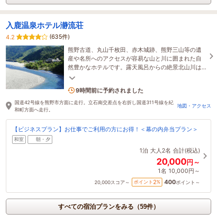
入鹿温泉ホテル瀞流荘
(635件)
4.2
熊野古道、丸山千枚田、赤木城跡、熊野三山等の遺
産や名所へのアクセスが容易な山と川に囲まれた自
然豊かなホテルです。露天風呂からの絶景北山川は
疲れを癒し、食事は旬の地元食材、郷土料理が楽し
めます。
1名がこの宿を見ています
9時間前に予約されました
国道42号線を熊野市方面に走行。立石南交差点を右折し国道311号線を紀
地図・アクセス
和町方面へ走行。
【ビジネスプラン】お仕事でご利用の方にお得！＜幕の内弁当プラン＞
和室
朝・夕
1泊
大人2名
合計(税込)
20,000
円～
1名
10,000円～
400
2
ポイント
%
20,000
スコア～
ポイント～
すべての宿泊プランをみる（59件）