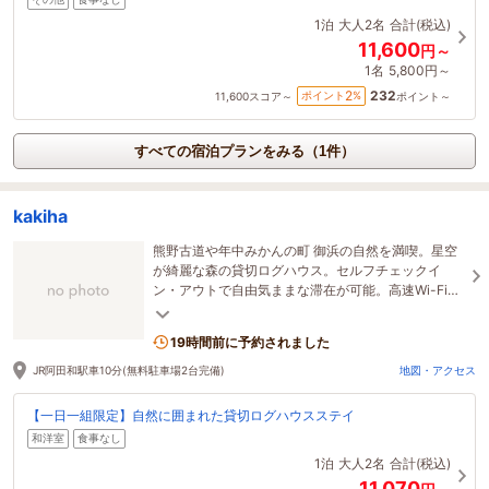
1泊
大人2名
合計(税込)
11,600
円～
1名
5,800円～
232
2
ポイント
%
11,600
スコア～
ポイント～
すべての宿泊プランをみる（1件）
kakiha
熊野古道や年中みかんの町 御浜の自然を満喫。星空
が綺麗な森の貸切ログハウス。セルフチェックイ
ン・アウトで自由気ままな滞在が可能。高速Wi-Fi完
備でワーケーションも快適。
19時間前に予約されました
JR阿田和駅車10分(無料駐車場2台完備)
地図・アクセス
【一日一組限定】自然に囲まれた貸切ログハウスステイ
和洋室
食事なし
1泊
大人2名
合計(税込)
11,070