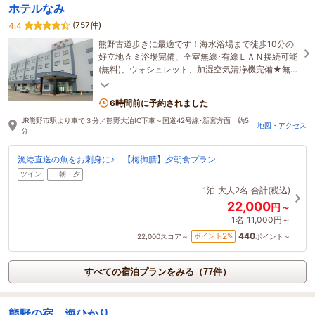
ホテルなみ
(757件)
4.4
熊野古道歩きに最適です！海水浴場まで徒歩10分の
好立地☆ミ浴場完備、全室無線･有線ＬＡＮ接続可能
(無料)、ウォシュレット、加湿空気清浄機完備★無料
送迎・EV充電器設置店舗・無料駐車場あり★
6時間前に予約されました
JR熊野市駅より車で３分／熊野大泊IC下車～国道42号線･新宮方面 約5
地図・アクセス
分
漁港直送の魚をお刺身に♪ 【梅御膳】夕朝食プラン
ツイン
朝・夕
1泊
大人2名
合計(税込)
22,000
円～
1名
11,000円～
440
2
ポイント
%
22,000
スコア～
ポイント～
すべての宿泊プランをみる（77件）
熊野の宿 海ひかり