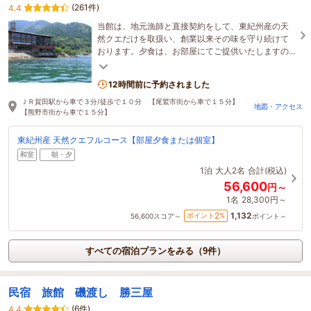
(261件)
4.4
当館は、地元漁師と直接契約をして、東紀州産の天
然クエだけを取扱い、創業以来その味を守り続けて
おります。夕食は、お部屋にてご提供いたしますの
で、ごゆっくりとお楽しみいただけます。
12時間前に予約されました
ＪＲ賀田駅から車で３分/徒歩で１０分 【尾鷲市街から車で１５分】
地図・アクセス
【熊野市街から車で１５分】
東紀州産 天然クエフルコース【部屋夕食または個室】
和室
朝・夕
1泊
大人2名
合計(税込)
56,600
円～
1名
28,300円～
1,132
2
ポイント
%
56,600
スコア～
ポイント～
すべての宿泊プランをみる（9件）
民宿 旅館 磯渡し 勝三屋
(6件)
4.4