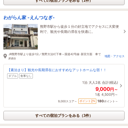
すべての宿泊プランをみる（1件）
わがらん家 -えんつなぎ-
熊野市駅から徒歩１分の好立地でアクセスに大変便
利で、観光や長期の滞在を快適に。
JR熊野市駅より徒歩1分／熊野大泊IC下車～国道42号線･新宮方面 車で
地図・アクセス
約8分
【素泊まり】観光や長期滞在におすすめなアットホームな宿！！
ダブル
食事なし
1泊
大人2名
合計(税込)
9,000
円～
1名
4,500円～
180
2
ポイント
%
9,000
スコア～
ポイント～
すべての宿泊プランをみる（3件）