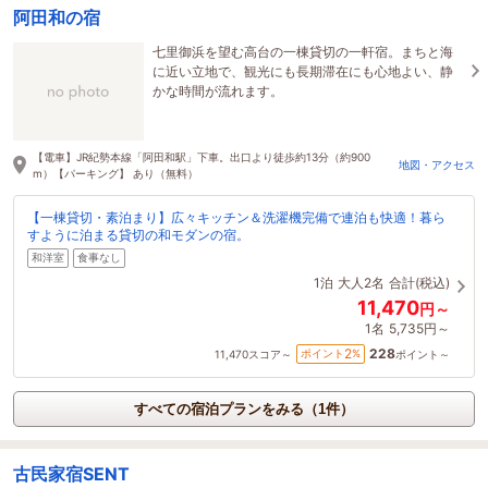
阿田和の宿
七里御浜を望む高台の一棟貸切の一軒宿。まちと海
に近い立地で、観光にも長期滞在にも心地よい、静
かな時間が流れます。
【電車】JR紀勢本線「阿田和駅」下車。出口より徒歩約13分（約900
地図・アクセス
m）【パーキング】 あり（無料）
【一棟貸切・素泊まり】広々キッチン＆洗濯機完備で連泊も快適！暮ら
すように泊まる貸切の和モダンの宿。
和洋室
食事なし
1泊
大人2名
合計(税込)
11,470
円～
1名
5,735円～
228
2
ポイント
%
11,470
スコア～
ポイント～
すべての宿泊プランをみる（1件）
古民家宿SENT