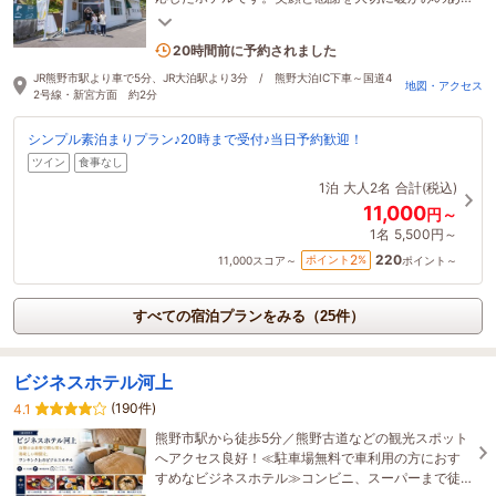
る空間です。
2名がこの宿を見ています
20時間前に予約されました
JR熊野市駅より車で5分、JR大泊駅より3分 / 熊野大泊IC下車～国道4
地図・アクセス
2号線・新宮方面 約2分
シンプル素泊まりプラン♪20時まで受付♪当日予約歓迎！
ツイン
食事なし
1泊
大人2名
合計(税込)
11,000
円～
1名
5,500円～
220
2
ポイント
%
11,000
スコア～
ポイント～
すべての宿泊プランをみる（25件）
ビジネスホテル河上
(190件)
4.1
熊野市駅から徒歩5分／熊野古道などの観光スポット
へアクセス良好！≪駐車場無料で車利用の方におす
すめなビジネスホテル≫コンビニ、スーパーまで徒