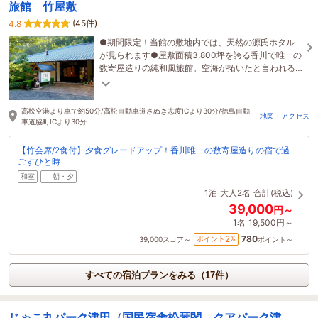
旅館 竹屋敷
(45件)
4.8
●期間限定！当館の敷地内では、天然の源氏ホタル
が見られます●屋敷面積3,800坪を誇る香川で唯一の
数寄屋造りの純和風旅館。空海が拓いたと言われる
《温泉》は、お遍路さんにも大人気。
高松空港より車で約50分/高松自動車道さぬき志度ICより30分/徳島自動
地図・アクセス
車道脇町ICより30分
【竹会席/2食付】夕食グレードアップ！香川唯一の数寄屋造りの宿で過
ごすひと時
和室
朝・夕
1泊
大人2名
合計(税込)
39,000
円～
1名
19,500円～
780
2
ポイント
%
39,000
スコア～
ポイント～
すべての宿泊プランをみる（17件）
じゃこ丸パーク津田（国民宿舎松琴閣 クアパーク津