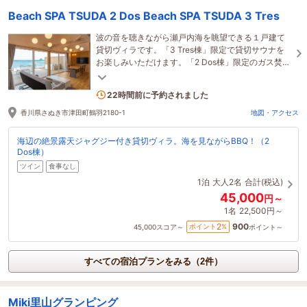
Beach SPA TSUDA 2 Dos Beach SPA TSUDA 3 Tres
波の音を聴きながら瀬戸内海を眺望できる１戸建て
貸切ヴィラです。「3 Tres棟」限定で貸切サウナを
お楽しみいただけます。「2 Dos棟」限定のガス焚火
台をお楽しみいただけます。（有料レンタル）
1名がこの宿を見ています
22時間前に予約されました
香川県さぬき市津田町鶴羽2180-1
地図・アクセス
海辺の絶景露天ジャグジー付き貸切ヴィラ。海を見ながらBBQ！（2
Dos棟）
ツイン
食事なし
1泊
大人2名
合計(税込)
45,000
円～
1名
22,500円～
900
2
ポイント
%
45,000
スコア～
ポイント～
すべての宿泊プランをみる（2件）
Miki里山グランピング