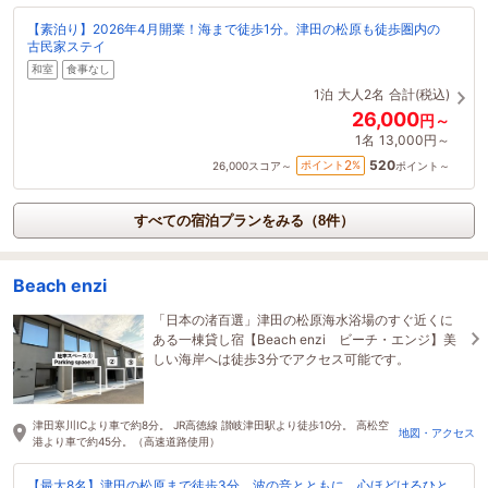
【素泊り】2026年4月開業！海まで徒歩1分。津田の松原も徒歩圏内の
古民家ステイ
和室
食事なし
1泊
大人2名
合計(税込)
26,000
円～
1名
13,000円～
520
2
ポイント
%
26,000
スコア～
ポイント～
すべての宿泊プランをみる（8件）
Beach enzi
「日本の渚百選」津田の松原海水浴場のすぐ近くに
ある一棟貸し宿【Beach enzi ビーチ・エンジ】美
しい海岸へは徒歩3分でアクセス可能です。
津田寒川ICより車で約8分。 JR高徳線 讃岐津田駅より徒歩10分。 高松空
地図・アクセス
港より車で約45分。（高速道路使用）
【最大8名】津田の松原まで徒歩3分。波の音とともに、心ほどけるひと