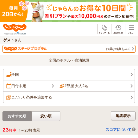
じゃらん
ゲスト
さん
お得な特典をみる
全国のホテル・宿泊施設
全国
日付未定
1部屋 大人2名
こだわり条件を追加する
地図表示
おすすめ順
安い順
23
スコアについて
軒中
1
～
23
軒表示