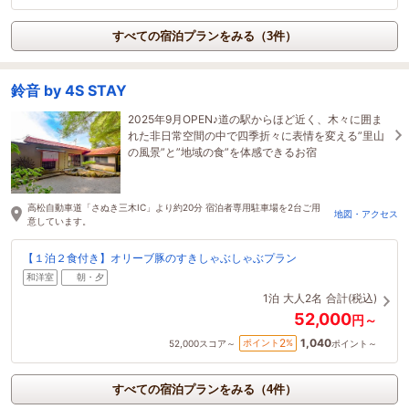
すべての宿泊プランをみる（3件）
鈴音 by 4S STAY
2025年9月OPEN♪道の駅からほど近く、木々に囲ま
れた非日常空間の中で四季折々に表情を変える”里山
の風景”と”地域の食”を体感できるお宿
高松自動車道「さぬき三木IC」より約20分 宿泊者専用駐車場を2台ご用
地図・アクセス
意しています。
【１泊２食付き】オリーブ豚のすきしゃぶしゃぶプラン
和洋室
朝・夕
1泊
大人2名
合計(税込)
52,000
円～
1,040
2
ポイント
%
52,000
スコア～
ポイント～
すべての宿泊プランをみる（4件）