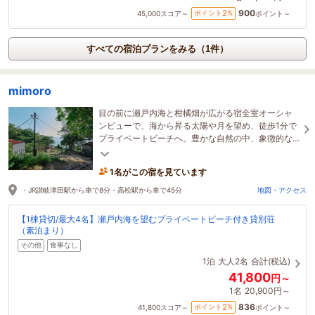
900
2
ポイント
%
45,000
スコア～
ポイント～
すべての宿泊プランをみる（1件）
mimoro
目の前に瀬戸内海と柑橘畑が広がる宿全室オーシャ
ンビューで、海から昇る太陽や月を望め、徒歩1分で
プライベートビーチへ。豊かな自然の中、象徴的な
クヌギの木もあり、あるべき自然に触れる場所で
す。
1名がこの宿を見ています
・JR讃岐津田駅から車で8分・高松駅から車で45分
地図・アクセス
【1棟貸切/最大4名】瀬戸内海を望むプライベートビーチ付き貸別荘
（素泊まり）
その他
食事なし
1泊
大人2名
合計(税込)
41,800
円～
1名
20,900円～
836
2
ポイント
%
41,800
スコア～
ポイント～