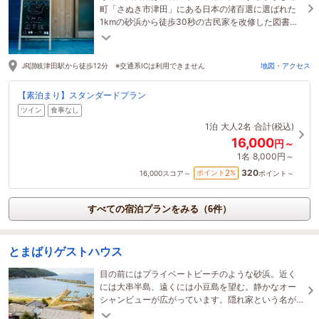
町「さぬき市津田」にある日本の渚百選に選ばれた
1kmの砂浜から徒歩30秒の古民家を改修した図書
館・宿泊施設・カフェが一体となった複合施設で
す。
JR讃岐津田駅から徒歩12分 ※交通系ICは利用できません
地図・アクセス
【素泊まり】スタンダードプラン
ツイン
食事なし
1泊
大人2名
合計(税込)
16,000
円～
1名
8,000円～
320
2
ポイント
%
16,000
スコア～
ポイント～
すべての宿泊プランをみる（6件）
とまばりゲストハウス
目の前にはプライベートビーチのような砂浜。近く
には大串半島、遠くには小豆島を望む。静かなオー
シャンビューが広がっています。隠れ家という名が
ぴったりなさぬき市苫張の風情をお楽しみくださ