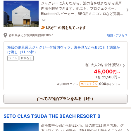
ジャグジーに入りながら、波の音を聴きながら瀬戸
内海を眺望できます。他にも、プロジェクター、
Bluetoothスピーカー、BBQ用ミニコンロなど完備。
2階でBBQできます。
1名がこの宿を見ています
香川県さぬき市津田町鶴羽2180-1
地図・アクセス
海辺の絶景露天ジャグジー付貸切ヴィラ。海を見ながらBBQも！源泉か
け流し（1 Uno棟）
ツイン
食事なし
1泊
大人2名
合計(税込)
45,000
円～
1名
22,500円～
900
2
ポイント
%
45,000
スコア～
ポイント～
すべての宿泊プランをみる（1件）
SETO CLAS TSUDA THE BEACH RESORT B
高松市中心部から約22km。目の前には瀬戸内海。夕
方は沈んでいく夕陽を、朝は日の出を味わうことが