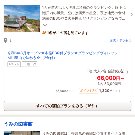
1万㎡超の広大な敷地に4棟のグランピング。眼下に
瀬戸内の風景。空には満天の星空。夜は地元の食材
満載のBBQや焚火を囲んだりグランピングならでは
ご宿泊をご堪能下さい。ペット可のお部屋も♪
1名がこの宿を見ています
１
地図・アクセス
令和6年3月オープン☆本格BBQ付プラン☆グランピングヴィレッジ
Miki里山で味わう☆（2食付）
4ベッド
朝・夕
1泊
大人2名
合計(税込)
66,000
円～
1名
33,000円～
1,320
2
ポイント
%
66,000
スコア～
ポイント～
すべての宿泊プランをみる（16件）
うみの図書館
うみの図書館は、香川県の東部に位置する小さな港