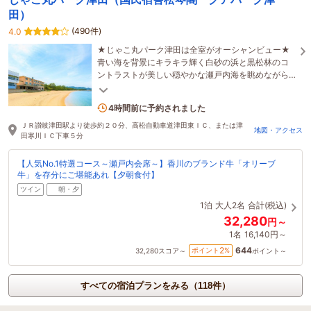
田）
(490件)
4.0
★じゃこ丸パーク津田は全室がオーシャンビュー★
青い海を背景にキラキラ輝く白砂の浜と黒松林のコ
ントラストが美しい穏やかな瀬戸内海を眺めながら
のんびり癒しのひと時をお過ごしください。
1名がこの宿を見ています
4時間前に予約されました
ＪＲ讃岐津田駅より徒歩約２０分、高松自動車道津田東ＩＣ、または津
地図・アクセス
田寒川ＩＣ下車５分
【人気No.1特選コース～瀬戸内会席～】香川のブランド牛「オリーブ
牛」を存分にご堪能あれ【夕朝食付】
ツイン
朝・夕
1泊
大人2名
合計(税込)
32,280
円～
1名
16,140円～
644
2
ポイント
%
32,280
スコア～
ポイント～
すべての宿泊プランをみる（118件）