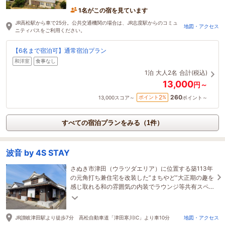
い。
1名がこの宿を見ています
JR高松駅から車で25分。公共交通機関の場合は、JR志度駅からのコミュ
地図・アクセス
ニティバスをご利用ください。
【6名まで宿泊可】通常宿泊プラン
和洋室
食事なし
1泊
大人2名
合計(税込)
13,000
円～
260
2
ポイント
%
13,000
スコア～
ポイント～
すべての宿泊プランをみる（1件）
波音 by 4S STAY
さぬき市津田（ウラツダエリア）に位置する築113年
の元角打ち兼住宅を改装した”まちやど”大正期の趣を
感じ取れる和の雰囲気の内装でラウンジ等共有スペ
ースも充実！
JR讃岐津田駅より徒歩7分 高松自動車道「津田寒川IC」より車10分
地図・アクセス