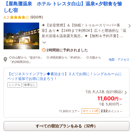
【屋島灘温泉 ホテル トレスタ白山】温泉×夕朝食を愉
しむ宿
(930件)
4.2
★【全室禁煙】＆【快眠！トゥルースリーパー客
室】あり★【24時まで利用OK】広々と開放的な「温
泉大浴場＆温泉露天風呂」★【無料＆予約不要】の
「屋外駐車場」★【閑静な環境】で快適な睡眠を
4名がこの宿を見ています
2時間前に予約されました
◇白山駅から『徒歩1分』 ◇JR高松駅から『約40分』 ◇大阪から
地図・アクセス
『約2時間30分』
【ビジネスツインプラン◆素泊まり】２人でお得に！シングルルームに
ベッド追加でお得に泊まろう！
シングル
食事なし
1泊
大人2名
合計(税込)
11,600
円～
1名
5,800円～
232
ポイントUP
11,600
スコア～
ポイント～
すべての宿泊プランをみる（32件）