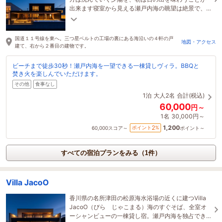
出来ます寝室から見える瀬戸内海の眺望は絶景で、
目覚めた瞬間から瀬戸内海の穏やかな波と島々を独
り占め
国道１１号線を東へ。三つ星ベルトの工場の裏にある海沿いの４軒の戸
地図・アクセス
建て、右から２番目の建物です。
ビーチまで徒歩30秒！瀬戸内海を一望できる一棟貸しヴィラ。BBQと
焚き火を楽しんでいただけます。
その他
食事なし
1泊
大人2名
合計(税込)
60,000
円～
1名
30,000円～
1,200
2
ポイント
%
60,000
スコア～
ポイント～
すべての宿泊プランをみる（1件）
Villa JacoO
香川県の名所津田の松原海水浴場の近くに建つVilla
JacoO（びら じゃこまる）海のすぐそば、全室オ
ーシャンビューの一棟貸し宿。瀬戸内海を独占でき