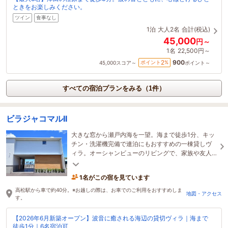
ときをお楽しみください。
ツイン
食事なし
1泊
大人2名
合計(税込)
45,000
円～
1名
22,500円～
900
2
ポイント
%
45,000
スコア～
ポイント～
すべての宿泊プランをみる（1件）
ビラジャコマルII
大きな窓から瀬戸内海を一望。海まで徒歩1分、キッ
チン・洗濯機完備で連泊にもおすすめの一棟貸しヴ
ィラ。オーシャンビューのリビングで、家族や友人
とゆったり過ごす特別なひとときを。
1名がこの宿を見ています
高松駅から車で約40分。※お越しの際は、お車でのご利用をおすすめしま
地図・アクセス
す。
【2026年6月新築オープン】波音に癒される海辺の貸切ヴィラ｜海まで
徒歩1分｜6名宿泊可