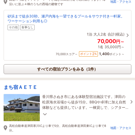
地図・アクセス
沿いに並ぶ４棟のうちの西端の建物です
砂浜まで徒歩30秒。瀬戸内海を一望できるプール＆サウナ付き一軒家。
ワーケーション利用も◎
その他
食事なし
1泊
大人2名
合計(税込)
70,000
円～
1名
35,000円～
1,400
2
ポイント
%
70,000
スコア～
ポイント～
すべての宿泊プランをみる（1件）
まち宿ＡＥＴＥ
香川県さぬき市にある体験型宿泊施設です。津田の
松原海水浴場から徒歩15分。BBQや卓球に加え自然
体験なども提供しています。一棟貸しで、シアター
ルームも完備しています。オプションで焚き火も可
能です。
高松自動車道津田寒川ICより車で5分、高松自動車道津田東ICより車で8
地図・アクセス
分。