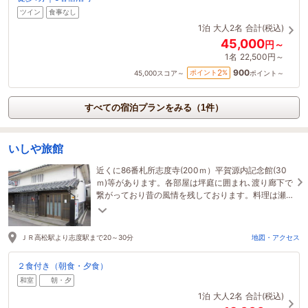
ツイン
食事なし
1泊
大人2名
合計(税込)
45,000
円～
1名
22,500円～
900
2
ポイント
%
45,000
スコア～
ポイント～
すべての宿泊プランをみる（1件）
いしや旅館
近くに86番札所志度寺(200ｍ）平賀源内記念館(30
ｍ)等があります。各部屋は坪庭に囲まれ､渡り廊下で
繋がっており昔の風情を残しております。料理は瀬
戸内で獲れた新鮮な魚料理がメインになります。
ＪＲ高松駅より志度駅まで20～30分
地図・アクセス
２食付き（朝食・夕食）
和室
朝・夕
1泊
大人2名
合計(税込)