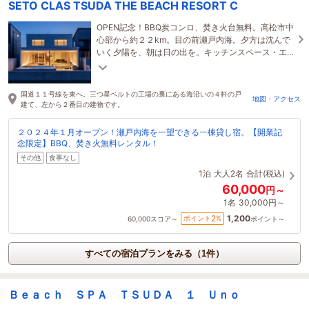
SETO CLAS TSUDA THE BEACH RESORT C
OPEN記念！BBQ炭コンロ、焚き火台無料。高松市中
心部から約２２km。目の前瀬戸内海。夕方は沈んで
いく夕陽を、朝は日の出を。キッチンスペース・エ
アコンを完備しており、快適にお過ごしいただけま
す。
国道１１号線を東へ。三つ星ベルトの工場の裏にある海沿いの４軒の戸
地図・アクセス
建て、左から２番目の建物です。
２０２４年１月オープン！瀬戸内海を一望できる一棟貸し宿。【開業記
念限定】BBQ、焚き火無料レンタル！
その他
食事なし
1泊
大人2名
合計(税込)
60,000
円～
1名
30,000円～
1,200
2
ポイント
%
60,000
スコア～
ポイント～
すべての宿泊プランをみる（1件）
Ｂｅａｃｈ ＳＰＡ ＴＳＵＤＡ １ Ｕｎｏ