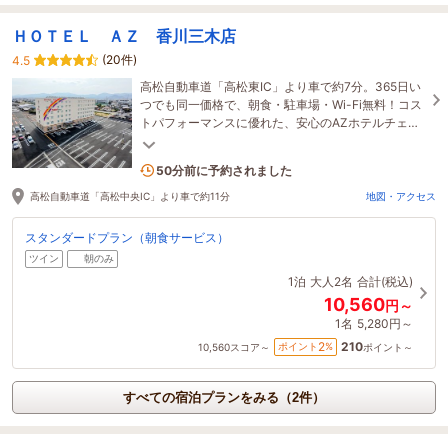
ＨＯＴＥＬ ＡＺ 香川三木店
(20件)
4.5
高松自動車道「高松東IC」より車で約7分。365日い
つでも同一価格で、朝食・駐車場・Wi-Fi無料！コス
トパフォーマンスに優れた、安心のAZホテルチェー
ン。
1名がこの宿を見ています
50分前に予約されました
高松自動車道「高松中央IC」より車で約11分
地図・アクセス
スタンダードプラン（朝食サービス）
ツイン
朝のみ
1泊
大人2名
合計(税込)
10,560
円～
1名
5,280円～
210
2
ポイント
%
10,560
スコア～
ポイント～
すべての宿泊プランをみる（2件）