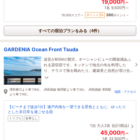
19,000
円～
1名
9,500円～
380
2
ポイント
%
19,000
スコア～
ポイント～
すべての宿泊プランをみる（4件）
GARDENIA Ocean Front Tsuda
波音がBGMの贅沢。オーシャンビューの開放感あふ
れる貸切宿です。キッチンで地元の旬を料理した
り、テラスで海を眺めたり。建築美と自然が溶け合
う空間で、心ほどけるひとときをどうぞ。
津田東ICより車で8分。 JR高徳線 鶴羽駅より車で3分。 JR高徳線 津田駅
地図・アクセス
より車で4分。
【ビーチまで徒歩1分】瀬戸内海を一望できる景色とともに、ゆったり
とした非日常を過ごせる宿
トリプル
食事なし
1泊
大人2名
合計(税込)
45,000
円～
1名
22,500円～