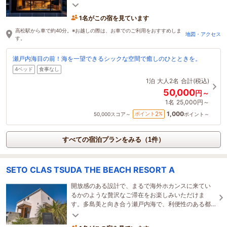
る贅沢な空間でゆったりとお過ごしいただけます。
1名がこの宿を見ています
高松駅から車で約40分。※お越しの際は、お車でのご利用をおすすめしま
地図・アクセス
す。
瀬戸内海目の前！海を一望できるシックな空間で癒しのひとときを。
4ベッド
食事なし
1泊
大人2名
合計(税込)
50,000
円～
1名
25,000円～
1,000
2
ポイント
%
50,000
スコア～
ポイント～
すべての宿泊プランをみる（1件）
SETO CLAS TSUDA THE BEACH RESORT A
開放感のある設計で、まるで海外ホカンスに来てい
るかのような贅沢なご滞在をお楽しみいただけま
す。多島美と向き合う瀬戸内海で、利便性のある都
心から離れ大切な人たちと素晴らしい思い出をお作
り下さい