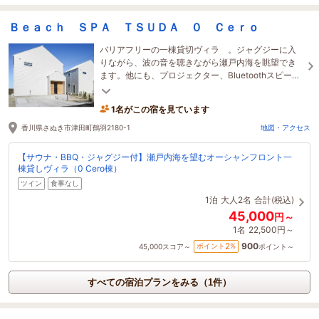
Ｂｅａｃｈ ＳＰＡ ＴＳＵＤＡ ０ Ｃｅｒｏ
バリアフリーの一棟貸切ヴィラ 。ジャグジーに入
りながら、波の音を聴きながら瀬戸内海を眺望でき
ます。他にも、プロジェクター、Bluetoothスピーカ
ー、BBQ用ミニコンロなど完備。2階でBBQできま
す。
1名がこの宿を見ています
香川県さぬき市津田町鶴羽2180-1
地図・アクセス
【サウナ・BBQ・ジャグジー付】瀬戸内海を望むオーシャンフロント一
棟貸しヴィラ（0 Cero棟）
ツイン
食事なし
1泊
大人2名
合計(税込)
45,000
円～
1名
22,500円～
900
2
ポイント
%
45,000
スコア～
ポイント～
すべての宿泊プランをみる（1件）