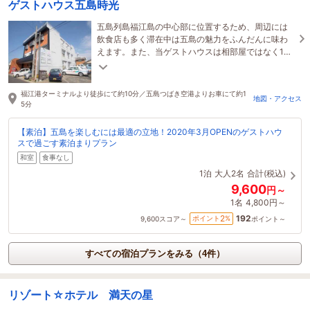
ゲストハウス五島時光
五島列島福江島の中心部に位置するため、周辺には
飲食店も多く滞在中は五島の魅力をふんだんに味わ
えます。また、当ゲストハウスは相部屋ではなく1組
様専用のお部屋ですので安心してご宿泊いただけま
す。
福江港ターミナルより徒歩にて約10分／五島つばき空港よりお車にて約1
地図・アクセス
5分
【素泊】五島を楽しむには最適の立地！2020年3月OPENのゲストハウ
スで過ごす素泊まりプラン
和室
食事なし
1泊
大人2名
合計(税込)
9,600
円～
1名
4,800円～
192
2
ポイント
%
9,600
スコア～
ポイント～
すべての宿泊プランをみる（4件）
リゾート☆ホテル 満天の星