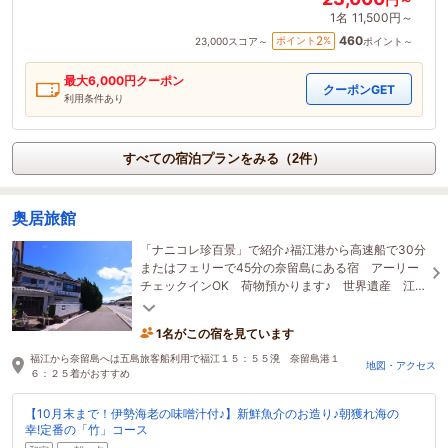
1名
11,500円～
460
2
ポイント
%
23,000
スコア～
ポイント～
最大
6,000
円クーポン
クーポンGET
利用条件あり
すべての宿泊プランをみる（2件）
奥居旅館
「ナニコレ珍百景」で紹介♪福江港から高速船で30分
またはフェリーで45分の奈留島にある宿 アーリー
チェックインOK 荷物預かります♪ 世界遺産 江
上天主堂まで車で15分。スーパーは徒歩五分♪ 喫煙
OK
1名がこの宿を見ています
福江から奈留島へは五島旅客船利用で福江１５：５５溌 奈留島港１
地図・アクセス
６：２５着がおすすめ
【10月末まで！伊勢海老の味噌汁付♪】新鮮魚介のお造り♪朝獲れ海の
幸!定番の「竹」コース