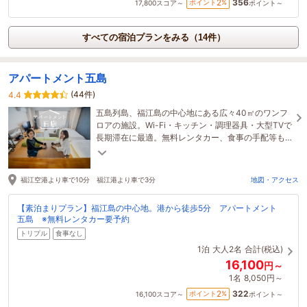
356
2
ポイント
%
17,800
スコア～
ポイント～
すべての宿泊プランをみる（14件）
アパートメント五島
(44件)
4.4
五島列島、福江島の中心地にある広々40㎡のワンフ
ロアの施設。Wi-Fi・キッチン・調理器具・大型TVで
長期滞在に最適。無料レンタカー、食事の手配等も
できますのでお気軽にご連絡ください！
福江空港より車で10分 福江港より車で3分
地図・アクセス
【素泊まりプラン】福江島の中心地。港から徒歩5分 アパートメント
五島 ※無料レンタカー要予約
トリプル
食事なし
1泊
大人2名
合計(税込)
16,100
円～
1名
8,050円～
322
2
ポイント
%
16,100
スコア～
ポイント～