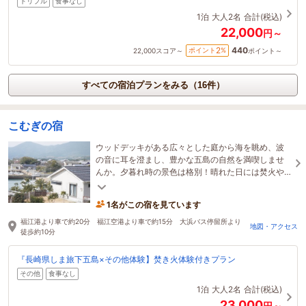
トリプル
食事なし
1泊
大人2名
合計(税込)
22,000
円～
440
2
ポイント
%
22,000
スコア～
ポイント～
すべての宿泊プランをみる（16件）
こむぎの宿
ウッドデッキがある広々とした庭から海を眺め、波
の音に耳を澄まし、豊かな五島の自然を満喫しませ
んか。夕暮れ時の景色は格別！晴れた日には焚火や
BBQもご利用可能です（別途有料・要予約）
1名がこの宿を見ています
福江港より車で約20分 福江空港より車で約15分 大浜バス停留所より
地図・アクセス
徒歩約10分
『長崎県しま旅下五島×その他体験】焚き火体験付きプラン
その他
食事なし
1泊
大人2名
合計(税込)
23,000
円～