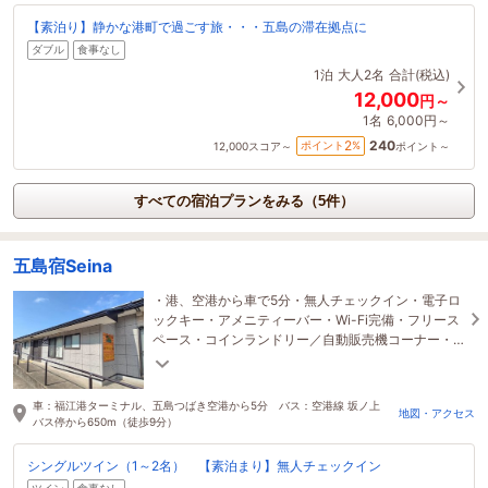
【素泊り】静かな港町で過ごす旅・・・五島の滞在拠点に
ダブル
食事なし
1泊
大人2名
合計(税込)
12,000
円～
1名
6,000円～
240
2
ポイント
%
12,000
スコア～
ポイント～
すべての宿泊プランをみる（5件）
五島宿Seina
・港、空港から車で5分・無人チェックイン・電子ロ
ックキー・アメニティーバー・Wi-Fi完備・フリース
ペース・コインランドリー／自動販売機コーナー・
九州初の浴槽！bathtope(バストープ)導入
車：福江港ターミナル、五島つばき空港から5分 バス：空港線 坂ノ上
地図・アクセス
バス停から650m（徒歩9分）
シングルツイン（1～2名） 【素泊まり】無人チェックイン