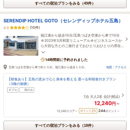
すべての宿泊プランをみる（49件）
SERENDIP HOTEL GOTO（セレンディップホテル五島）
(10件)
4.0
福江港から徒歩10分/五島つばき空港から車で10分
☆2023年3月和室リニューアル☆ビジネスユースか
ら大切な方とのご旅行までおひとりおひとりの滞在
スタイルに寄り添うアットホームなホテルです
14時間前に予約されました
五島つばき空港から車で約１０分。福江港から徒歩１０分。
地図・アクセス
【朝食あり】五島の恵みで心と身体を整える 選べる和朝食付きプラン
（3種の御膳）
ダブル
朝のみ
1泊
大人2名
合計(税込)
12,240
円～
244
2
ポイント
%
12,240
スコア～
ポイント～
すべての宿泊プランをみる（18件）