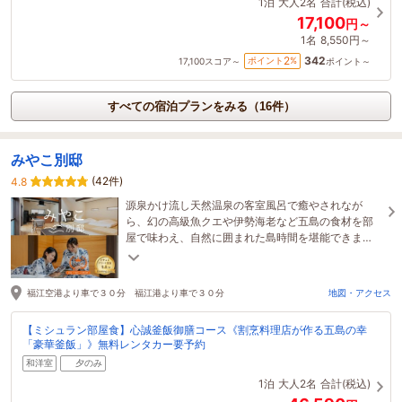
1泊
大人2名
合計(税込)
17,100
円～
1名
8,550円～
342
2
ポイント
%
17,100
スコア～
ポイント～
すべての宿泊プランをみる（16件）
みやこ別邸
(42件)
4.8
源泉かけ流し天然温泉の客室風呂で癒やされなが
ら、幻の高級魚クエや伊勢海老など五島の食材を部
屋で味わえ、自然に囲まれた島時間を堪能できま
す。無料レンタカーや観光案内等も手配させて頂い
ております。
福江空港より車で３０分 福江港より車で３０分
地図・アクセス
【ミシュラン部屋食】心誠釜飯御膳コース《割烹料理店が作る五島の幸
「豪華釜飯」》無料レンタカー要予約
和洋室
夕のみ
1泊
大人2名
合計(税込)