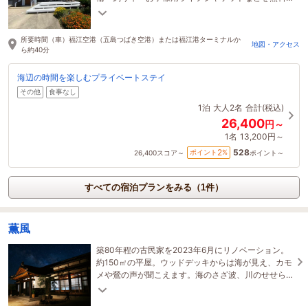
でご利用いただけます。島時間をのんびりお過ごし
ください。
所要時間（車）福江空港（五島つばき空港）または福江港ターミナルか
地図・アクセス
ら約40分
海辺の時間を楽しむプライベートステイ
その他
食事なし
1泊
大人2名
合計(税込)
26,400
円～
1名
13,200円～
528
2
ポイント
%
26,400
スコア～
ポイント～
すべての宿泊プランをみる（1件）
薫風
築80年程の古民家を2023年6月にリノベーション。
約150㎡の平屋。ウッドデッキからは海が見え、カモ
メや鶯の声が聞こえます。海のさざ波、川のせせら
ぎ、雲がないときには満天の星も満喫できます。