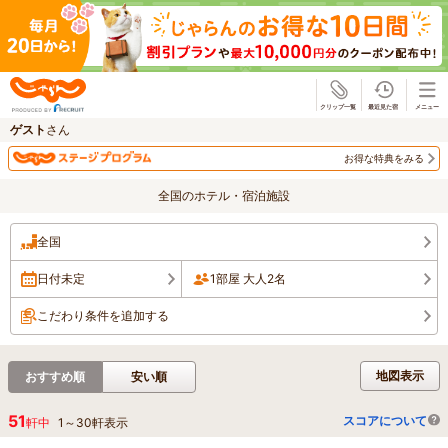
じゃらん
ゲスト
さん
お得な特典をみる
全国のホテル・宿泊施設
全国
日付未定
1部屋 大人2名
こだわり条件を追加する
地図表示
おすすめ順
安い順
51
スコアについて
軒中
1
～
30
軒表示