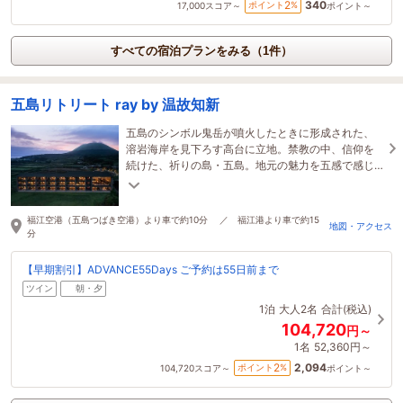
340
2
ポイント
%
17,000
スコア～
ポイント～
すべての宿泊プランをみる（1件）
五島リトリート ray by 温故知新
五島のシンボル鬼岳が噴火したときに形成された、
溶岩海岸を見下ろす高台に立地。禁教の中、信仰を
続けた、祈りの島・五島。地元の魅力を五感で感じ
る光の宿。
福江空港（五島つばき空港）より車で約10分 ／ 福江港より車で約15
地図・アクセス
分
【早期割引】ADVANCE55Days ご予約は55日前まで
ツイン
朝・夕
1泊
大人2名
合計(税込)
104,720
円～
1名
52,360円～
2,094
2
ポイント
%
104,720
スコア～
ポイント～