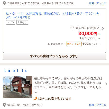
五島椿空港から車で12分程度。福江港からは車で１８分程度。
地図・アクセス
秋・冬 一日一組限定貸切。古民家の宿。（1名様～7名様）プラン（9
月1日～12月23日）
ツイン
食事なし
1泊
大人2名
合計(税込)
30,000
円～
1名
15,000円～
600
2
ポイント
%
30,000
スコア～
ポイント～
すべての宿泊プランをみる（2件）
ｔａ ｂｉ ｔｏ
福江港から車で20分。昔ながらの商店街や自然が残
る港町の宿。目の前は海。のんびり島を味わうには
オススメ。島の食材を使ったランチやお土産もある
カフェまで徒歩30秒。近くにはお食事処やコンビニ
もあり。
1名がこの宿を見ています
福江港・福江空港から車で20分
地図・アクセス