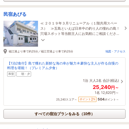
民宿あびる
≪ ２０１９年３月リニューアル（１階共用スペー
ス） ≫五島といえば日本中の釣り人の憧れの島！
穴場スポット等当館主人にお気軽にご相談くださ
い。キャンプに海水浴、カヌー等一年中楽しめます♪
福江港より車で約25分／福江空港より車で約25分
地図・アクセス
【1泊2食付】島で獲れた新鮮な海の幸が魅力☆豪快な主人が作る自慢の
料理を堪能！（プレミアム夕食）
和室
朝・夕
1泊
大人2名
合計(税込)
25,240
円～
1名
12,620円～
504
2
ポイント
%
25,240
スコア～
ポイント～
すべての宿泊プランをみる（10件）