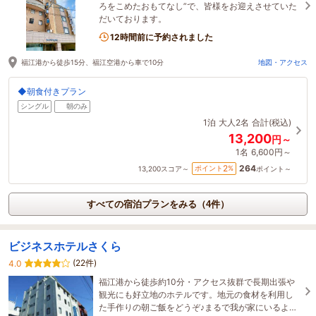
ろをこめたおもてなし”で、皆様をお迎えさせていた
だいております。
12時間前に予約されました
福江港から徒歩15分、福江空港から車で10分
地図・アクセス
◆朝食付きプラン
シングル
朝のみ
1泊
大人2名
合計(税込)
13,200
円～
1名
6,600円～
264
2
ポイント
%
13,200
スコア～
ポイント～
すべての宿泊プランをみる（4件）
ビジネスホテルさくら
(22件)
4.0
福江港から徒歩約10分・アクセス抜群で長期出張や
観光にも好立地のホテルです。地元の食材を利用し
た手作りの朝ご飯をどうぞ♪まるで我が家にいるよう