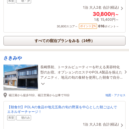
和室
朝・夕
1泊
大人2名
合計(税込)
30,800
円～
1名
15,400円～
616
2
ポイント
%
30,800
スコア～
ポイント～
すべての宿泊プランをみる（14件）
さきみや
長崎県初、トータルビューティーを叶える美容特化
型のお宿。オプションのエステやPOLA製品を揃えた
アメニティ、地元の旬の食材を使用した朝食で自分
を労わる癒しの拠点に。男性のお客様も歓迎です！
福江港から徒歩10分、福江空港からは車で10分
地図・アクセス
【朝食付】POLAの食品や地元五島の旬の野菜を中心とした朝ごはんで
エネルギーチャージ！
和室
朝のみ
1泊
大人2名
合計(税込)