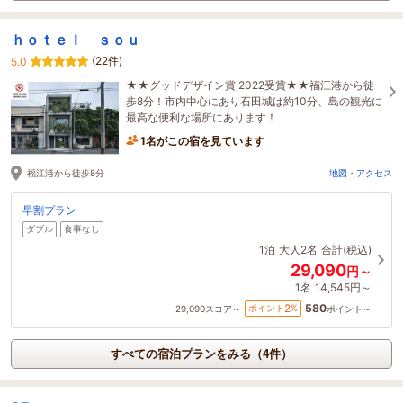
ｈｏｔｅｌ ｓｏｕ
(22件)
5.0
★★グッドデザイン賞 2022受賞★★福江港から徒
歩8分！市内中心にあり石田城は約10分、島の観光に
最高な便利な場所にあります！
1名がこの宿を見ています
福江港から徒歩8分
地図・アクセス
早割プラン
ダブル
食事なし
1泊
大人2名
合計(税込)
29,090
円～
1名
14,545円～
580
2
ポイント
%
29,090
スコア～
ポイント～
すべての宿泊プランをみる（4件）