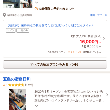
な感覚でお寛ぎいただけます！ ★全室禁煙・喫煙
所有
13時間前に予約されました
福江港から徒歩約10分
地図・アクセス
【朝食付】栄養満点の和定食でたまにはゆっくり朝ごはんタイム♪
ツイン
朝のみ
1泊
大人2名
合計(税込)
16,000
円～
1名
8,000円～
320
2
ポイント
%
16,000
スコア～
ポイント～
すべての宿泊プランをみる（5件）
五島の宿島日和
(17件)
4.6
2020年3月オープン！全客室独立したバストイレ洗
面台付の快適なお部屋です。周辺には飲食店多数！
敷地内に24hコインランドリーあり。レンタカー貸出
し行っております。事前にお問い合わせください。