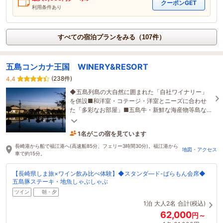
クーポンGET
利用条件あり
すべての宿泊プランをみる（107件）
五島コンカナ王国 WINERY&RESORT
(238件)
4.4
◆五島列島の大自然に囲まれた「自社ワイナリー」
を併設■和洋室・コテージ・洋室とニーズに合わせ
た「多彩なお部屋」■五島牛・新鮮な海産物等島な
らではの幸を活かした「会席料理」
1名がこの宿を見ています
22時間前に予約されました
長崎港から船で福江港へ(高速船85分、フェリー3時間30分)。福江港から
地図・アクセス
車で約15分。
【長崎県しま旅×ワイン飲み比べ体験】◆スタンダ―ド-ばらもん会席◆
五島豚ステーキ・地魚しゃぶしゃぶ
ツイン
朝・夕
1泊
大人2名
合計(税込)
62,000
円～