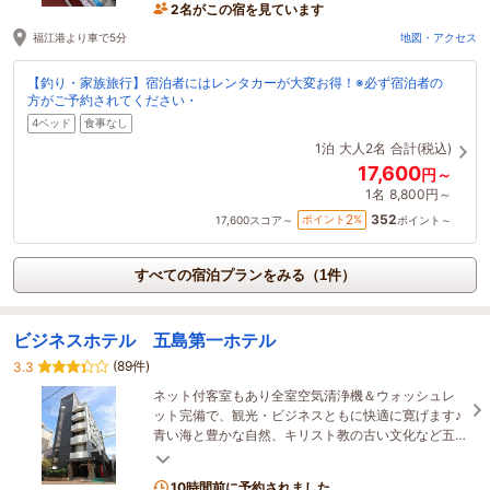
2名がこの宿を見ています
福江港より車で5分
地図・アクセス
【釣り・家族旅行】宿泊者にはレンタカーが大変お得！※必ず宿泊者の
方がご予約されてください・
4ベッド
食事なし
1泊
大人2名
合計(税込)
17,600
円～
1名
8,800円～
352
2
ポイント
%
17,600
スコア～
ポイント～
すべての宿泊プランをみる（1件）
ビジネスホテル 五島第一ホテル
(89件)
3.3
ネット付客室もあり全室空気清浄機＆ウォッシュレ
ット完備で、観光・ビジネスともに快適に寛げます♪
青い海と豊かな自然、キリスト教の古い文化など五
島でしか味わえない魅力を体感して
10時間前に予約されました