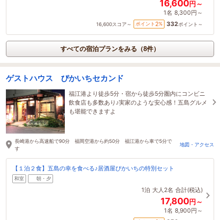
16,600
円～
1名
8,300円～
332
2
ポイント
%
16,600
スコア～
ポイント～
すべての宿泊プランをみる（8件）
ゲストハウス ぴかいちセカンド
福江港より徒歩5分・宿から徒歩5分圏内にコンビニ
飲食店も多数あり♪実家のような安心感！五島グルメ
も堪能できますよ
長崎港から高速船で90分 福岡空港から約50分 福江港から車で5分で
地図・アクセス
す
【１泊２食】五島の幸を食べる♪居酒屋ぴかいちの特別セット
和室
朝・夕
1泊
大人2名
合計(税込)
17,800
円～
1名
8,900円～