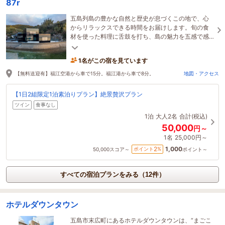
87r
五島列島の豊かな自然と歴史が息づくこの地で、心
からリラックスできる時間をお届けします。旬の食
材を使った料理に舌鼓を打ち、島の魅力を五感で感
じる贅沢な空間で、特別なひとときをお過ごしくだ
さい。
1名がこの宿を見ています
【無料送迎有】福江空港から車で15分。福江港から車で8分。
地図・アクセス
【1日2組限定1泊素泊りプラン】絶景贅沢プラン
ツイン
食事なし
1泊
大人2名
合計(税込)
50,000
円～
1名
25,000円～
1,000
2
ポイント
%
50,000
スコア～
ポイント～
すべての宿泊プランをみる（12件）
ホテルダウンタウン
五島市末広町にあるホテルダウンタウンは、“まごこ