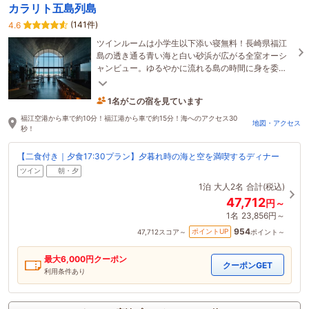
カラリト五島列島
(141件)
4.6
ツインルームは小学生以下添い寝無料！長崎県福江
島の透き通る青い海と白い砂浜が広がる全室オーシ
ャンビュー。ゆるやかに流れる島の時間に身を委
ね、飾らない自分にかえるひととき。
1名がこの宿を見ています
18時間前に予約されました
福江空港から車で約10分！福江港から車で約15分！海へのアクセス30
地図・アクセス
秒！
【二食付き｜夕食17:30プラン】夕暮れ時の海と空を満喫するディナー
ツイン
朝・夕
1泊
大人2名
合計(税込)
47,712
円～
1名
23,856円～
954
ポイントUP
47,712
スコア～
ポイント～
最大
6,000
円クーポン
クーポンGET
利用条件あり