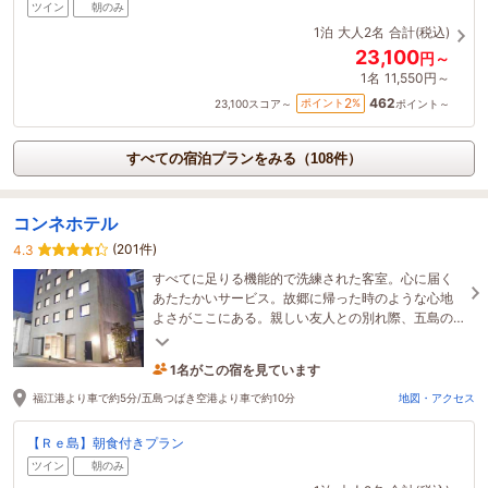
ツイン
朝のみ
1泊
大人2名
合計(税込)
23,100
円～
1名
11,550円～
462
2
ポイント
%
23,100
スコア～
ポイント～
すべての宿泊プランをみる（108件）
コンネホテル
(201件)
4.3
すべてに足りる機能的で洗練された客室。心に届く
あたたかいサービス。故郷に帰った時のような心地
よさがここにある。親しい友人との別れ際、五島の
人はこう声をかける－－「また、こんね」と。
1名がこの宿を見ています
34分前に予約されました
福江港より車で約5分/五島つばき空港より車で約10分
地図・アクセス
【Ｒｅ島】朝食付きプラン
ツイン
朝のみ