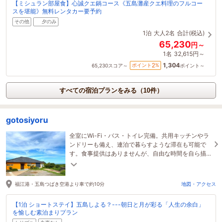
【ミシュラン部屋食】心誠クエ鍋コース《五島灘産クエ料理のフルコー
スを堪能》無料レンタカー要予約
その他
夕のみ
1泊
大人2名
合計(税込)
65,230
円～
1名
32,615円～
1,304
2
ポイント
%
65,230
スコア～
ポイント～
すべての宿泊プランをみる（10件）
gotosiyoru
全室にWi-Fi・バス・トイレ完備。共用キッチンやラ
ンドリーも備え、連泊で暮らすような滞在も可能で
す。食事提供はありませんが、自由な時間を自ら描
き出す、五島を満喫する旅の拠点としてご利用くだ
さい。
福江港・五島つばき空港より車で約10分
地図・アクセス
【1泊 ショートステイ】五島しよる？---朝日と月が彩る「人生の余白」
を愉しむ素泊まりプラン