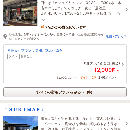
日中は『カフェベリッシマ：09:30～17:30※水・木
店休 m(_ _)m』でくつろぎ、夜は『居酒屋
UMINCHU∞：17:30～24:30※月・火店休 m(_ _)m』
へ。移動の手間なく時間を気にせず過ごせる『ホテ
ル』です。
2名がこの宿を見ています
◎福江港から車・タクシーで約4分。徒歩で約12分 ◎五島福江空港から
地図・アクセス
車・タクシーで約10分。
素泊まりプラン：専用バスルーム付
ツイン
食事なし
1泊
大人2名
合計(税込)
12,000
円～
240
2
ポイント
%
12,000
スコア～
ポイント～
すべての宿泊プランをみる（1件）
ＴＳＵＫＩＭＡＲＵ
建物は昔ながらの趣を残しながら、室内は快適にリ
ノベーション。海遊びを気軽に楽しめるよう浮き
輪・釣り竿・お子様用ライフジャケットなどを無料