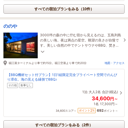
すべての宿泊プランをみる（10件）
ののや
3000坪の森の中に佇む宿から見えるのは、五島列島
の美しい海。夜は満点の星空。眺望の良さが自慢で
す。美しい自然の中でテントサウナやBBQ、焚き火
を楽しみながら、贅沢な島時間を過ごしませんか？
福江港ターミナルより車で約15分。福江空港より車で約20分
地図・アクセス
【BBQ機材セット付プラン】1日1組限定完全プライベート空間でのんび
り滞在。海の見える縁側でBBQ♪
その他
食事なし
1泊
大人2名
合計(税込)
34,600
円～
1名
17,300円～
692
2
ポイント
%
34,600
スコア～
ポイント～
すべての宿泊プランをみる（2件）