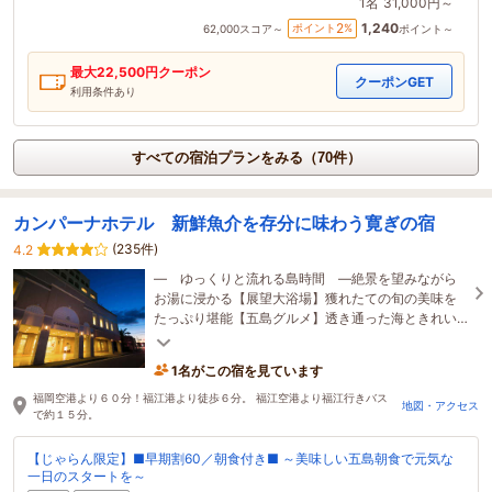
1名
31,000円～
1,240
2
ポイント
%
62,000
スコア～
ポイント～
最大
22,500
円クーポン
クーポンGET
利用条件あり
すべての宿泊プランをみる（70件）
カンパーナホテル 新鮮魚介を存分に味わう寛ぎの宿
(235件)
4.2
― ゆっくりと流れる島時間 ―絶景を望みながら
お湯に浸かる【展望大浴場】獲れたての旬の美味を
たっぷり堪能【五島グルメ】透き通った海ときれい
な青空は福岡から1番近いリゾートアイランド♪
1名がこの宿を見ています
福岡空港より６０分！福江港より徒歩６分。 福江空港より福江行きバス
地図・アクセス
で約１５分。
【じゃらん限定】■早期割60／朝食付き■ ～美味しい五島朝食で元気な
一日のスタートを～