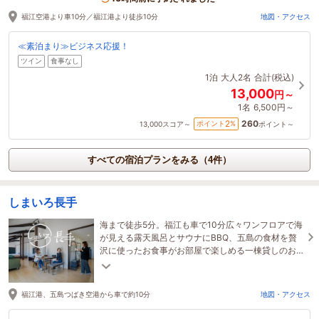
福江空港より車10分／福江港より徒歩10分
地図・アクセス
≪素泊まり≫ビジネス応援！
ツイン
食事なし
1泊
大人2名
合計(税込)
13,000
円～
1名
6,500円～
260
2
ポイント
%
13,000
スコア～
ポイント～
すべての宿泊プランをみる（4件）
しまいろ長手
海まで徒歩5分。福江も車で10分広々ワンフロアで海
が見える露天風呂とサウナにBBQ、五島の食材を贅
沢に使ったお食事がお部屋で楽しめる一棟貸しのお
宿となっております。無料レンタカーもございま
す。
福江港、五島つばき空港から車で約10分
地図・アクセス