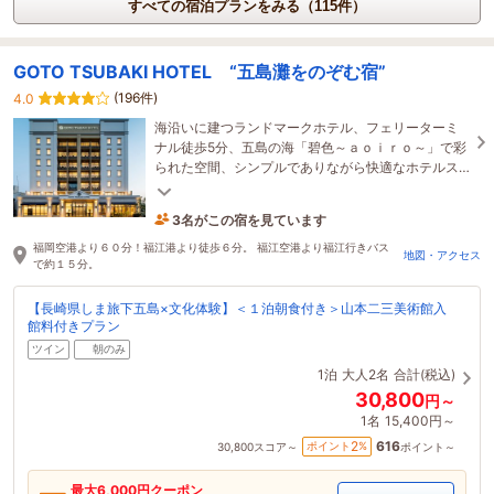
すべての宿泊プランをみる（115件）
GOTO TSUBAKI HOTEL “五島灘をのぞむ宿”
(196件)
4.0
海沿いに建つランドマークホテル、フェリーターミ
ナル徒歩5分、五島の海「碧色～ａｏｉｒｏ～」で彩
られた空間、シンプルでありながら快適なホテルス
テイと五島灘の旬の味わいや観光をお楽しみいただ
けます
3名がこの宿を見ています
13時間前に予約されました
福岡空港より６０分！福江港より徒歩６分。 福江空港より福江行きバス
地図・アクセス
で約１５分。
【長崎県しま旅下五島×文化体験】＜１泊朝食付き＞山本二三美術館入
館料付きプラン
ツイン
朝のみ
1泊
大人2名
合計(税込)
30,800
円～
1名
15,400円～
616
2
ポイント
%
30,800
スコア～
ポイント～
最大
6,000
円クーポン