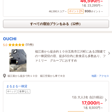
46,590
円～
1名
23,295円～
930
2
ポイント
%
46,590
スコア～
ポイント～
すべての宿泊プランをみる（12件）
OUCHI
(11件)
5.0
福江港から徒歩約１０分五島市江川町にある2階建て
の一棟貸切の宿、徒歩5分内に飲食店も多数あり、フ
ァミリー グループにおすすめ
福江港から徒歩で約１０分 福江空港から車で８分
地図・アクセス
まるまる一棟貸
4ベッド
食事なし
1泊
大人2名
合計(税込)
17,000
円～
1名
8,500円～