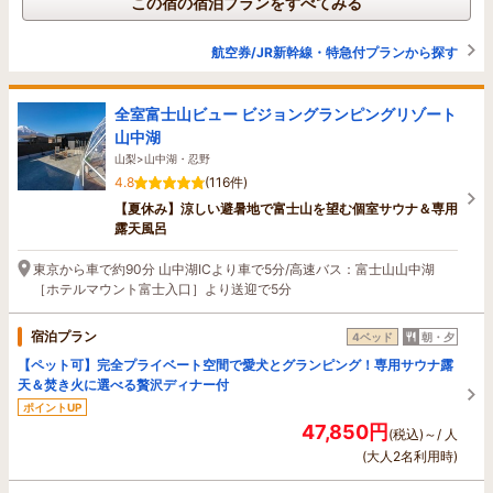
この宿の宿泊プランをすべてみる
航空券/JR新幹線・特急付プランから探す
全室富士山ビュー ビジョングランピングリゾート
山中湖
山梨>山中湖・忍野
4.8
(116件)
【夏休み】涼しい避暑地で富士山を望む個室サウナ＆専用
露天風呂
東京から車で約90分 山中湖ICより車で5分/高速バス：富士山山中湖
［ホテルマウント富士入口］より送迎で5分
宿泊プラン
4ベッド
朝・夕
【ペット可】完全プライベート空間で愛犬とグランピング！専用サウナ露
天＆焚き火に選べる贅沢ディナー付
ポイントUP
47,850円
(税込)～/ 人
(大人2名利用時)