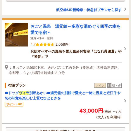
航空券/JR新幹線・特急付プランから探す
おごと温泉 湯元館～多彩な湯めぐり四季の幸を
愛でる宿～
滋賀>雄琴・堅田
4.7
(2,058件)
お肌すべすべの温泉を露天風呂付客室『はなれ葭蘆葦』や
『琴音』で
ＪＲおごと温泉駅下車、送迎バスにて約５分（要連絡）名神高速道路、
京都東ＩＣより湖西道路経由２０分
宿泊プラン
ツイン
朝・夕
〓ドッグ
ヴィラ
別邸あかい〓湯元舘の別館で愛犬と一緒に温泉と近江牛や
旬の味覚を楽しむ上質なひとときを
ポイントUP
43,000円
(税込)～/ 人
(大人2名利用時)