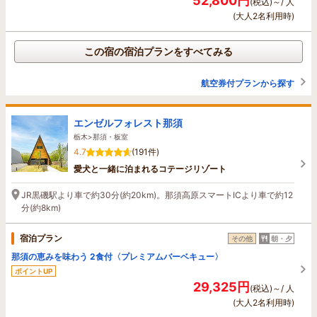
52,800円
(税込)～/ 人
(大人2名利用時)
この宿の宿泊プランをすべてみる
航空券付プランから探す
エンゼルフォレスト那須
栃木>那須・板室
4.7
(191件)
愛犬と一緒に泊まれるコテージリゾート
JR黒磯駅より車で約30分(約20km)。那須高原スマートICより車で約12
分(約8km)
宿泊プラン
その他
朝・夕
那須の恵みを味わう 2食付〈プレミアムバーベキュー〉
ポイントUP
29,325円
(税込)～/ 人
(大人2名利用時)