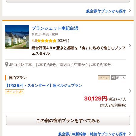
航空券付プランから探す
ブランシェット南紀白浜
和歌山>白浜・龍神
4.9
(938件)
総合評価4.9★驚きと感動を『食』に込めて愉しむブッフ
ェスタイル
JR白浜駅下車、お車で約5分。南紀白浜空港からお車で約10分。
宿泊プラン
ツイン
朝・夕
【1泊2食付・スタンダード】魚ベルジュプラン
ポイントUP
30,129円
(税込)～/ 人
(大人2名利用時)
この宿の宿泊プランをすべてみる
航空券/JR新幹線・特急付プランから探す