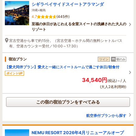
シギラベイサイドスイートアラマンダ
沖縄>離島
4.7
(445件)
至福の休日があじわえる全室スイートの洗練された大人の
リゾート
宮古空港から車で約15分。（宮古空港～ホテル間の無料シャトルバス
有、空港カウンター受付／10:00～17:30）
宿泊プラン
ツイン
朝のみ
【愛犬同伴プラン】愛犬と一緒にスイートルームで過ごす休日/朝食付
ポイントUP
34,540円
(税込)～/ 人
(大人2名利用時)
この宿の宿泊プランをすべてみる
航空券付プランから探す
NEMU RESORT 2026年4月リニューアルオープ