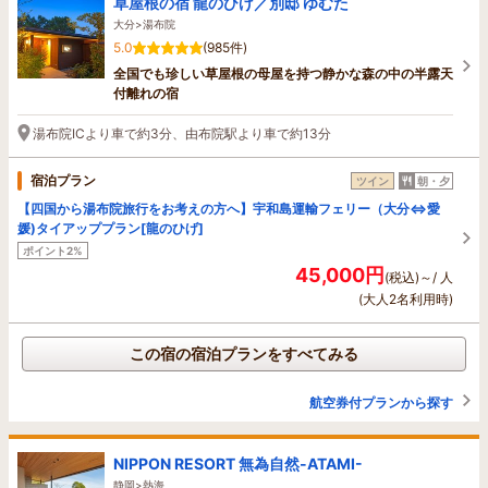
草屋根の宿 龍のひげ／別邸 ゆむた
大分>湯布院
5.0
(985件)
全国でも珍しい草屋根の母屋を持つ静かな森の中の半露天
付離れの宿
湯布院ICより車で約3分、由布院駅より車で約13分
宿泊プラン
ツイン
朝・夕
【四国から湯布院旅行をお考えの方へ】宇和島運輸フェリー（大分⇔愛
媛)タイアッププラン[龍のひげ]
ポイント2%
45,000円
(税込)～/ 人
(大人2名利用時)
この宿の宿泊プランをすべてみる
航空券付プランから探す
NIPPON RESORT 無為自然-ATAMI-
静岡>熱海