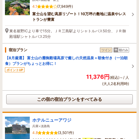
4.1
(7,949件)
富士山を望む高原リゾート！10万坪の敷地に温泉やレス
トランが豊富
東名裾野ICより車で15分。ＪＲ三島駅よりシャトルバス50分、ＪＲ御
殿場駅シャトルバス25分
宿泊プラン
ツイン
朝のみ
【8月厳選】 富士山の麓御殿場高原で癒しの天然温泉＋朝食付き（一泊朝
食）プランがちょっとお得に！
ポイントUP
11,376円
(税込)～/ 人
(大人2名利用時)
この宿の宿泊プランをすべてみる
ホテルニューアワジ
兵庫>淡路島
4.8
(3,501件)