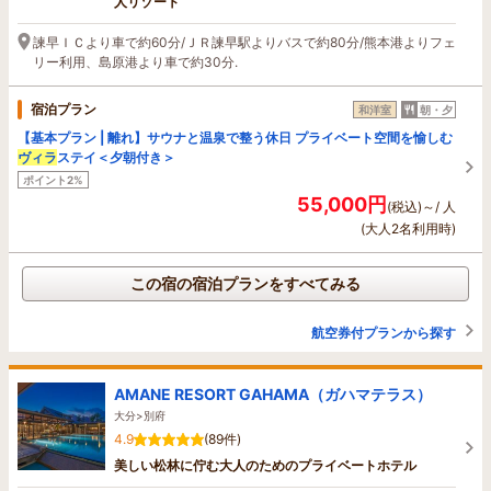
人リゾート
諫早ＩＣより車で約60分/ＪＲ諫早駅よりバスで約80分/熊本港よりフェ
リー利用、島原港より車で約30分.
宿泊プラン
和洋室
朝・夕
【基本プラン | 離れ】サウナと温泉で整う休日 プライベート空間を愉しむ
ヴィラ
ステイ＜夕朝付き＞
ポイント2%
55,000円
(税込)～/ 人
(大人2名利用時)
この宿の宿泊プランをすべてみる
航空券付プランから探す
AMANE RESORT GAHAMA（ガハマテラス）
大分>別府
4.9
(89件)
美しい松林に佇む大人のためのプライベートホテル