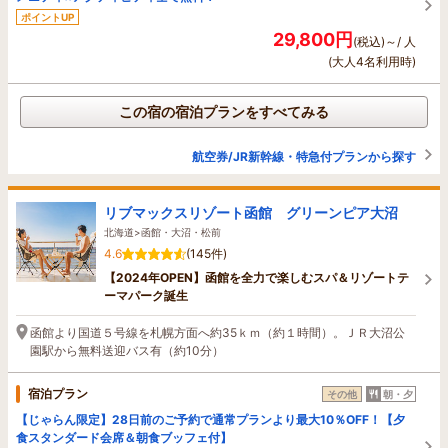
ポイントUP
29,800円
(税込)～/ 人
(大人4名利用時)
この宿の宿泊プランをすべてみる
航空券/JR新幹線・特急付プランから探す
リブマックスリゾート函館 グリーンピア大沼
北海道>函館・大沼・松前
4.6
(145件)
【2024年OPEN】函館を全力で楽しむスパ＆リゾートテ
ーマパーク誕生
函館より国道５号線を札幌方面へ約35ｋｍ（約１時間）。ＪＲ大沼公
園駅から無料送迎バス有（約10分）
宿泊プラン
その他
朝・夕
【じゃらん限定】28日前のご予約で通常プランより最大10％OFF！【夕
食スタンダード会席＆朝食ブッフェ付】