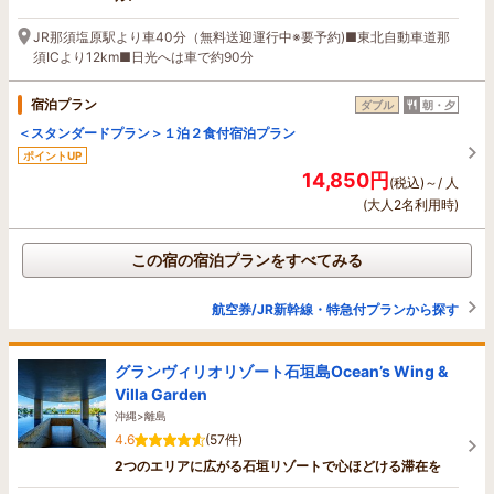
JR那須塩原駅より車40分（無料送迎運行中※要予約)■東北自動車道那
須ICより12km■日光へは車で約90分
宿泊プラン
ダブル
朝・夕
＜スタンダードプラン＞１泊２食付宿泊プラン
ポイントUP
14,850円
(税込)～/ 人
(大人2名利用時)
この宿の宿泊プランをすべてみる
航空券/JR新幹線・特急付プランから探す
グランヴィリオリゾート石垣島Ocean’s Wing &
Villa Garden
沖縄>離島
4.6
(57件)
2つのエリアに広がる石垣リゾートで心ほどける滞在を