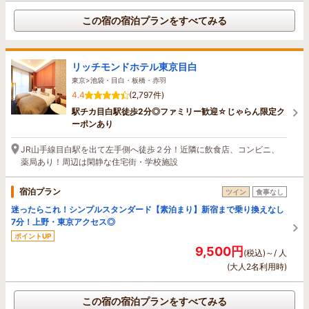
この宿の宿泊プランをすべてみる
リッチモンドホテル東京目白
東京>池袋・目白・板橋・赤羽
4.4
(2,797件)
駅チカ目白駅徒歩2分◎ファミリー歓迎☆じゃらん限定ク
ーポンあり
JR山手線目白駅を出て左手側へ徒歩２分！近隣に飲食店、コンビニ、
薬局あり！周辺は閑静な住宅街・学校施設
宿泊プラン
ツイン
食事なし
迷ったらこれ！シンプルスタンダード【素泊まり】新宿まで乗り換えなし
7分！上野・東京アクセス◎
ポイントUP
9,500円
(税込)～/ 人
(大人2名利用時)
この宿の宿泊プランをすべてみる