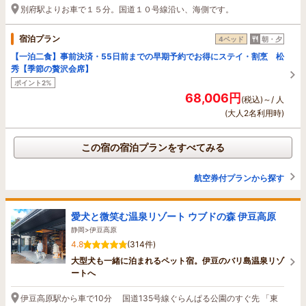
別府駅よりお車で１５分。国道１０号線沿い、海側です。
宿泊プラン
4ベッド
朝・夕
【一泊二食】事前決済・55日前までの早期予約でお得にステイ・割烹 松
秀【季節の贅沢会席】
ポイント2%
68,006円
(税込)～/ 人
(大人2名利用時)
この宿の宿泊プランをすべてみる
航空券付プランから探す
愛犬と微笑む温泉リゾート ウブドの森 伊豆高原
静岡>伊豆高原
4.8
(314件)
大型犬も一緒に泊まれるペット宿。伊豆のバリ島温泉リゾ
ートへ
伊豆高原駅から車で10分 国道135号線ぐらんぱる公園のすぐ先 「東