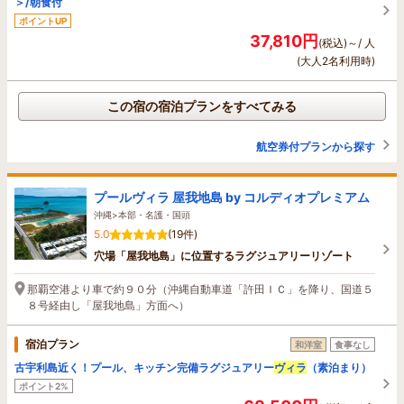
＞/朝食付
ポイントUP
37,810円
(税込)～/ 人
(大人2名利用時)
この宿の宿泊プランをすべてみる
航空券付プランから探す
プールヴィラ 屋我地島 by コルディオプレミアム
沖縄>本部・名護・国頭
5.0
(19件)
穴場「屋我地島」に位置するラグジュアリーリゾート
那覇空港より車で約９０分（沖縄自動車道「許田ＩＣ」を降り、国道５
８号経由し「屋我地島」方面へ）
宿泊プラン
和洋室
食事なし
古宇利島近く！プール、キッチン完備ラグジュアリー
ヴィラ
（素泊まり）
ポイント2%