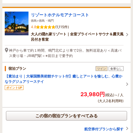
リゾートホテルモアナコースト
徳島>徳島・鳴門
4.8
(1,115件)
大人の隠れ家リゾート｜全室プライベートサウナ＆露天風
呂付き客室
神戸から車で約１時間、鳴門北ICより車で2分。無料送迎あり＜高速バ
ス乗り場・JR鳴門駅＞※前日まで要予約
宿泊プラン
ツイン
食事なし
【素泊まり｜大塚国際美術館チケット付】癒しとアートを愉しむ、心豊か
なラグジュアリーステイ
ポイントUP
23,980円
(税込)～/ 人
(大人2名利用時)
この宿の宿泊プランをすべてみる
航空券付プランから探す