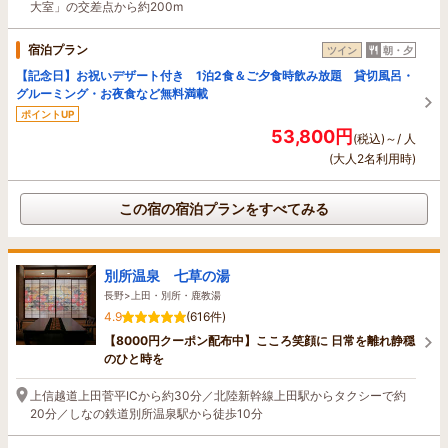
大室」の交差点から約200m
宿泊プラン
ツイン
朝・夕
【記念日】お祝いデザート付き 1泊2食＆ご夕食時飲み放題 貸切風呂・
グルーミング・お夜食など無料満載
ポイントUP
53,800円
(税込)～/ 人
(大人2名利用時)
この宿の宿泊プランをすべてみる
別所温泉 七草の湯
長野>上田・別所・鹿教湯
4.9
(616件)
【8000円クーポン配布中】こころ笑顔に 日常を離れ静穏
のひと時を
上信越道上田菅平ICから約30分／北陸新幹線上田駅からタクシーで約
20分／しなの鉄道別所温泉駅から徒歩10分