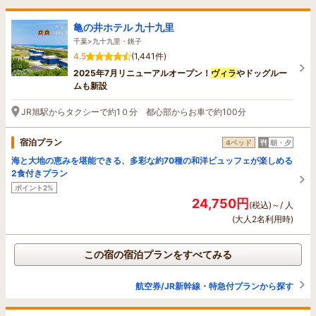
亀の井ホテル 九十九里
千葉>九十九里・銚子
4.5
(1,441件)
2025年7月リニューアルオープン！
ヴィラ
やドッグルー
ムも新設
JR旭駅からタクシーで約1０分 都心部からお車で約100分
宿泊プラン
4ベッド
朝・夕
海と大地の恵みを堪能できる、多彩な約70種の和洋ビュッフェが楽しめる
2食付きプラン
ポイント2%
24,750円
(税込)～/ 人
(大人2名利用時)
この宿の宿泊プランをすべてみる
航空券/JR新幹線・特急付プランから探す