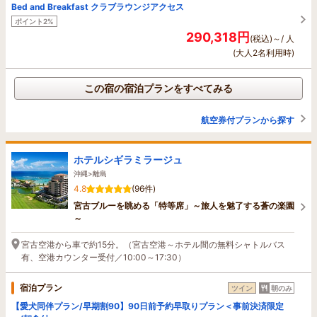
Bed and Breakfast クラブラウンジアクセス
ポイント2%
290,318円
(税込)～/ 人
(大人2名利用時)
この宿の宿泊プランをすべてみる
航空券付プランから探す
ホテルシギラミラージュ
沖縄>離島
4.8
(96件)
宮古ブルーを眺める「特等席」～旅人を魅了する蒼の楽園
～
宮古空港から車で約15分。（宮古空港～ホテル間の無料シャトルバス
有、空港カウンター受付／10:00～17:30）
宿泊プラン
ツイン
朝のみ
【愛犬同伴プラン/早期割90】90日前予約早取りプラン＜事前決済限定