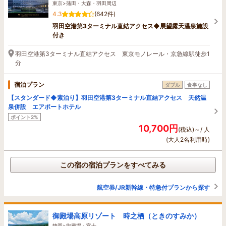
東京>蒲田・大森・羽田周辺
4.3
(642件)
羽田空港第3ターミナル直結アクセス◆展望露天温泉施設
付き
羽田空港第3ターミナル直結アクセス 東京モノレール・京急線駅徒歩1
分
宿泊プラン
ダブル
食事なし
【スタンダード◆素泊り】羽田空港第3ターミナル直結アクセス 天然温
泉併設 エアポートホテル
ポイント2%
10,700円
(税込)～/ 人
(大人2名利用時)
この宿の宿泊プランをすべてみる
航空券/JR新幹線・特急付プランから探す
御殿場高原リゾート 時之栖（ときのすみか）
静岡>御殿場・富士