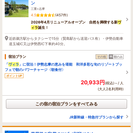
ン
三重>志摩
4.5
(457件)
2026年4月リニューアルオープン 自然を満喫する新
ヴ
ィラ
誕生！
近鉄鵜方駅からタクシーで15分（賢島駅から送迎バス有）・伊勢自動車
道玉城IC又は伊勢西IC下車約40分。
宿泊プラン
その他
朝のみ
「
ヴィラ
」に宿泊！伊勢志摩の恵みを堪能 和洋多彩な旬のリゾートブッ
フェで朝のパワーチャージ〈朝食付〉
ポイントUP
20,933円
(税込)～/ 人
(大人2名利用時)
この宿の宿泊プランをすべてみる
JR新幹線・特急付プランから探す