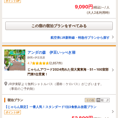
ポイントUP
9,090円
(税込)～/ 人
(大人2名利用時)
この宿の宿泊プランをすべてみる
航空券/JR新幹線・特急付プランから探す
アンダの森 伊豆いっぺき湖
静岡>伊豆高原
4.7
(2,657件)
じゃらんアワード2024売れた宿大賞東海・51～100室部
門第1位受賞！
JR伊東駅より無料シャトルバス（通称：ケロバス）がございます。
（事前のご予約制）
宿泊プラン
その他
朝・夕
【じゃらん限定】一番人気！スタンダード1泊3食飲み放題プラン
ポイントUP