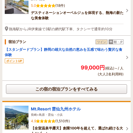
5.0
(18件)
デスティネーションオーベルジュを体現する、熱海の新た
な美食体験
熱海駅からJR伊東線で3駅の網代駅下車、タクシーで通常約10分
宿泊プラン
ツイン
朝・夕
【スタンダードプラン】静岡の雄大な自然の恵みを五感で味わう贅沢な食
体験
ポイントUP
99,000円
(税込)～/ 人
(大人2名利用時)
この宿の宿泊プランをすべてみる
Mt.Resort 雲仙九州ホテル
長崎>島原・雲仙・小浜
4.9
(1,510件)
【全室温泉半露天】創業100年を超えて、選ばれ続ける大