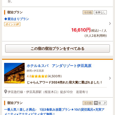
分。
宿泊プラン
その他
食事なし
◆素泊まりプラン
ポイントUP
16,610円
(税込)～/ 人
(大人2名利用時)
この宿の宿泊プランをすべてみる
ホテル＆スパ アンダリゾート伊豆高原
静岡>伊豆高原
4.6
(4,500件)
じゃらんアワード2024売れた宿大賞に選ばれました！
伊豆急行線・伊豆高原駅（桜並木口）徒歩10分 送迎有り
宿泊プラン
その他
朝・夕
一番人気！楽しさ満点♪ 1泊3食飲み放題プラン★10の貸切風呂×充実ア
メニティ×アクティビティ全て無料！