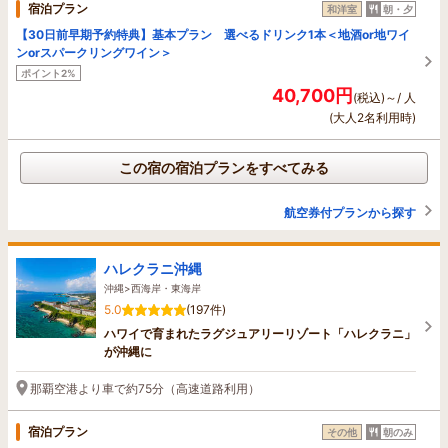
宿泊プラン
和洋室
朝・夕
【30日前早期予約特典】基本プラン 選べるドリンク1本＜地酒or地ワイ
ンorスパークリングワイン＞
ポイント2%
40,700円
(税込)～/ 人
(大人2名利用時)
この宿の宿泊プランをすべてみる
航空券付プランから探す
ハレクラニ沖縄
沖縄>西海岸・東海岸
5.0
(197件)
ハワイで育まれたラグジュアリーリゾート「ハレクラニ」
が沖縄に
那覇空港より車で約75分（高速道路利用）
宿泊プラン
その他
朝のみ