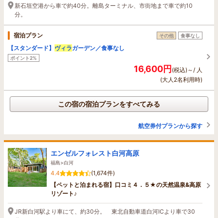
新石垣空港から車で約40分。離島ターミナル、市街地まで車で約10
分。
宿泊プラン
その他
食事なし
【スタンダード】
ヴィラ
ガーデン／食事なし
ポイント2%
16,600円
(税込)～/ 人
(大人2名利用時)
この宿の宿泊プランをすべてみる
航空券付プランから探す
エンゼルフォレスト白河高原
福島>白河
4.4
(1,674件)
【ペットと泊まれる宿】口コミ４．５★の天然温泉&高原
リゾート♪
JR新白河駅より車にて、約30分。 東北自動車道白河ICより車で30