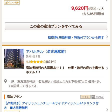
ポイントUP
9,620円
(税込)～/ 人
(大人2名利用時)
この宿の宿泊プランをすべてみる
航空券/JR新幹線・特急付プランから探す
アパホテル〈名古屋駅前〉
愛知>名古屋
4.1
(874件)
宿泊者無料の大浴殿あり！！ 仕事・旅行の疲れを癒せる
ホテル！！
・JR、東海道新幹線「名古屋駅」接続エスカ地下街(E7出口)徒歩4分。
（太閤通口）徒歩7分。
宿泊プラン
ツイン
夕のみ
【夕食付き】アイリッシュシチュー＆サイドディッシュ＆1ドリンク付
き ■大浴殿無料