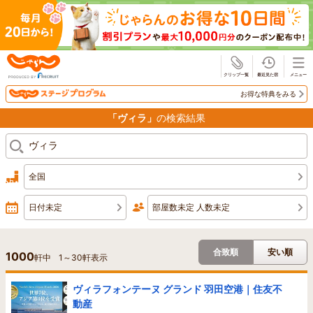
じゃらん
お得な特典をみる
「ヴィラ」
の検索結果
全国
日付未定
部屋数未定 人数未定
合致順
安い順
1000
軒中
1
～
30
軒表示
ヴィラフォンテーヌ グランド 羽田空港｜住友不
動産