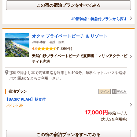
この宿の宿泊プランをすべてみる
JR新幹線・特急付プランから探す
オクマ プライベートビーチ ＆ リゾート
沖縄>本部・名護・国頭
4.6
(1,366件)
天然白砂プライベートビーチで夏満喫！マリンアクティビ
ティも充実
那覇空港より車で高速道路を利用し約100分。無料シャトルバスや路線
バス(乗継)などもご利用下さい。
宿泊プラン
ツイン
朝のみ
【BASIC PLAN】朝食付
ポイントUP
17,000円
(税込)～/ 人
(大人2名利用時)
この宿の宿泊プランをすべてみる