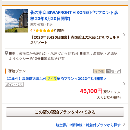
蒼の湖邸 BIWAFRONT HIKONE(ビワフロント彦
根 23年8月20日開業)
滋賀>彦根・長浜
4.7
(198件)
【2023年8月20日開業】湖国近江の水辺に佇むウェルネ
スリゾート
■車：彦根ICから約12分・米原ICから約15分 ■電車：彦根駅・米原駅
よりタクシー約10分■米原駅送迎有
宿泊プラン
その他
朝・夕
【二食付】温泉露天風呂付
ヴィラ
宿泊プラン＜2023年8月開業＞
ポイント2%
45,100円
(税込)～/ 人
(大人2名利用時)
この宿の宿泊プランをすべてみる
航空券/JR新幹線・特急付プランから探す