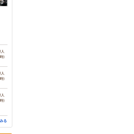
/人
時)
/人
時)
/人
時)
みる