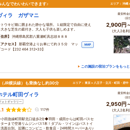
 みんなでわいわいできます♪
エリア：
沖縄 
最安料金(
ヴィラ ガザマニ
(目
2,900円
サトウキビ畑に囲まれた静かな場所。１組限定で自由に使え
る大きな芝生の庭付き。大人も子供も楽しめます。
(大人2名利
住所
沖縄県島尻郡八重瀬町具志頭８８８
アクセス
那覇空港よりお車にて約３５分 マッ
MAP
コード【232 464 312*33】
この施設の宿泊プランをもっと
（JR横浜線）も乗換なし約30分
エリア：
東京 > 八王子・立川・町田・府中
最安料金(
ホテル町田ヴィラ
(目
フォトギャラリー
2,950円
.1
117件
(大人2名利
◆小田急線町田駅北口徒歩2分◆羽田・成田からは町田バスセ
ンターまで空港リムジンバス1本！ダブル・ツインはバストイ
レ洗面台別。近隣にコンビニ・飲食店・24時間スーパーあり♪