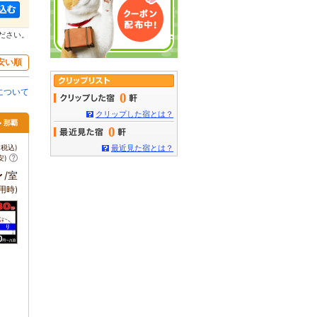
ださい。
安い順
について
0
クリップした宿とは？
> 那覇
0
税込)
最近見た宿とは？
安)
～
/室
用時)