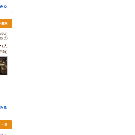
みる
> 離島
税込)
安)
～
/人
用時)
みる
馬・小谷