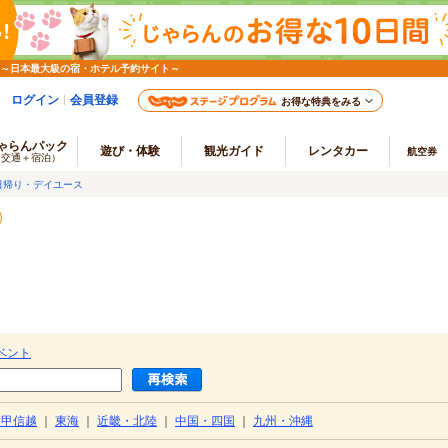
 ～日本最大級の宿・ホテル予約サイト～
ログイン
会員登録
お得な特典をみる
ゃらんパック
遊び・体験
観光ガイド
レンタカー
航空券
（交通＋宿泊）
日帰り・デイユース
ベント
・甲信越
｜
東海
｜
近畿・北陸
｜
中国・四国
｜
九州・沖縄