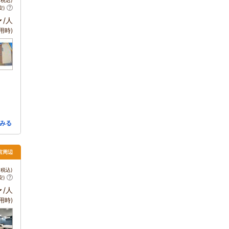
税込)
安)
～
/人
用時)
みる
宮周辺
税込)
安)
～
/人
用時)