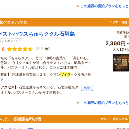
この施設の宿泊プランをもっと
感覚ゲストハウス
エリア：
沖縄 
最安料金(
ゲストハウスちゅらククル石垣島
(目
フォトギャラリー
2,360円
.6
218件
(大人1名利
宿名の「ちゅらククル」とは、沖縄の言葉で、「美しい心」
の意味。 心【ククル】が通い合うゲストハウス。離島ターミ
ナル、バスターミナル徒歩10分。コンビニ徒歩圏内！
住所
沖縄県石垣市新川２３ グラン
ヴィラ
ククル石垣島
１Ｆ
アクセス
石垣空港から車で35分。石垣港離島タ
MAP
ーミナル、バスターミナルから徒歩10分。
この施設の宿泊プランをもっと
整った、長期滞在型の宿
エリア：
長野 > 白