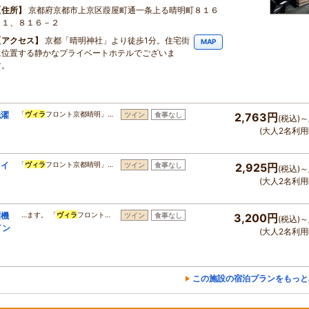
住所
京都府京都市上京区葭屋町通一条上る晴明町８１６
－１、８１６－２
アクセス
京都「晴明神社」より徒歩1分。住宅街
MAP
に位置する静かなプライベートホテルでございま
す。
洗濯
「
ヴィラ
フロント京都晴明」…
ツイン
食事なし
2,763円
(税込)～
(大人2名利用
トイ
「
ヴィラ
フロント京都晴明」…
ツイン
食事なし
2,925円
(税込)～
(大人2名利用
濯機
…ます。 「
ヴィラ
フロント…
ツイン
食事なし
3,200円
(税込)～
イン
(大人2名利用
この施設の宿泊プランをもっと