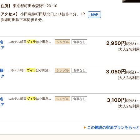
住所
東京都町田市森野1-20-10
アクセス
小田急線町田駅北口より徒歩２分。JR
MAP
横浜線町田駅下車徒歩５分。
名
…ホテル町田
ヴィラ
は小田急…
シングル
食事なし
2,950円
(税込)～
もア
(大人2名利用
様
…ホテル町田
ヴィラ
は小田急…
シングル
食事なし
3,050円
(税込)～
アク
(大人2名利用
名
…ホテル町田
ヴィラ
は小田急…
シングル
食事なし
3,100円
(税込)～
もア
(大人2名利用
この施設の宿泊プランをもっと