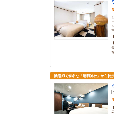
3
w
陰陽師で有名な「晴明神社」から徒歩
4