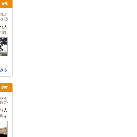
> 南部
税込)
安)
～
/人
用時)
みる
・調布
税込)
安)
～
/人
用時)