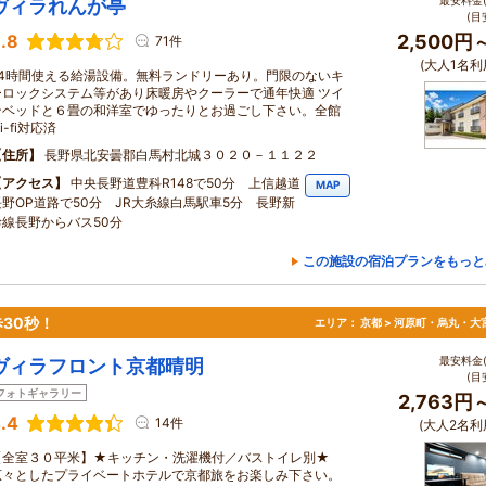
最安料金(
ヴィラれんが亭
(目
.8
2,500円
71件
(大人1名利
24時間使える給湯設備。無料ランドリーあり。門限のないキ
ーロックシステム等があり床暖房やクーラーで通年快適 ツイ
ンベッドと６畳の和洋室でゆったりとお過ごし下さい。全館
i-fi対応済
住所
長野県北安曇郡白馬村北城３０２０－１１２２
アクセス
中央長野道豊科R148で50分 上信越道
MAP
長野OP道路で50分 JR大糸線白馬駅車5分 長野新
幹線長野からバス50分
この施設の宿泊プランをもっと
30秒！
エリア：
京都 > 河原町・烏丸・大
最安料金(
ヴィラフロント京都晴明
(目
フォトギャラリー
2,763円
.4
14件
(大人2名利
【全室３０平米】★キッチン・洗濯機付／バストイレ別★
広々としたプライベートホテルで京都旅をお楽しみ下さい。