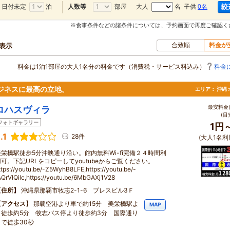
日付未定
泊
部屋
大人
名 子供
0名
人数等
※食事条件などの諸条件については、予約画面で再度ご確認く
合致順
料金が
軒表示
料金は1泊1部屋の大人1名分の料金です（消費税・サービス料込み）
料金
ジネスに最高の立地。
エリア：
沖縄 
最安料金(
ロハスヴィラ
(目
フォトギャラリー
1円
.1
28件
(大人1名利
美栄橋駅徒歩5分沖映通り沿い。館内無料Wi-fi完備２４時間利
用可。下記URLをコピーしてyoutubeからご覧ください。
ttps://youtu.be/-Z5WyhB8LFE,https://youtu.be/-
AQrVlQilc,https://youtu.be/6MbGAXj1V28
住所
沖縄県那覇市牧志2-1-6 ブレスビル3Ｆ
アクセス
那覇空港より車で約15分 美栄橋駅よ
MAP
り徒歩約5分 牧志バス停より徒歩約3分 国際通り
まで徒歩30秒