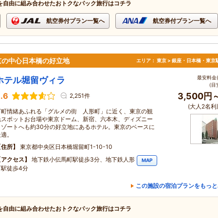
を自由に組み合わせたおトクなパック旅行はコチラ
航空券付プラン一覧へ
航空券付プラン一覧へ
京の中心日本橋の好立地
エリア：
東京 > 銀座・日本橋・東京
最安料金(
ホテル堀留ヴィラ
(目
.6
3,500円
2,251件
(大人2名利
下町情緒あふれる「グルメの街 人形町」に近く、東京の観
光スポットお台場や東京ドーム、新宿、六本木、ディズニー
リゾートへも約30分の好立地にあるホテル。東京のベースに
最適。
住所
東京都中央区日本橋堀留町1-10-10
アクセス
地下鉄小伝馬町駅徒歩3分、地下鉄人形
MAP
町駅徒歩4分
この施設の宿泊プランをもっと
を自由に組み合わせたおトクなパック旅行はコチラ