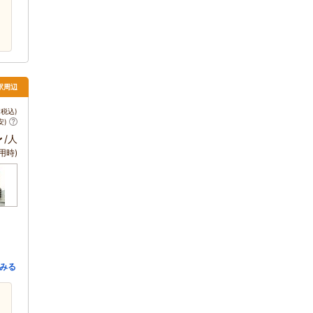
駅周辺
税込)
安)
～
/人
用時)
みる