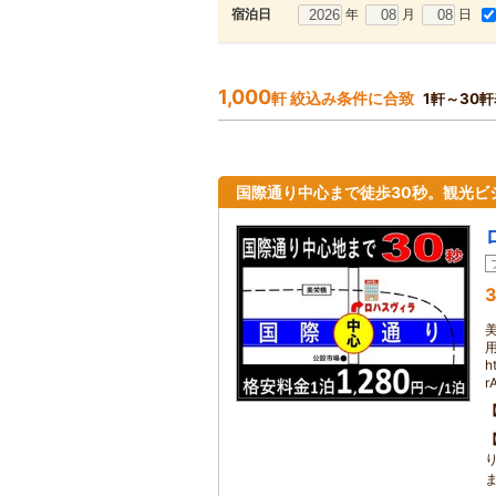
年
月
日
宿泊日
1,000
軒 絞込み条件に合致
1軒～30
国際通り中心まで徒歩30秒。観光ビ
3
h
r