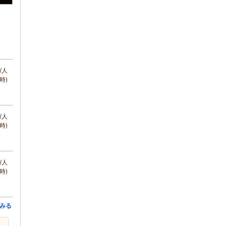
/人
時)
/人
時)
/人
時)
みる