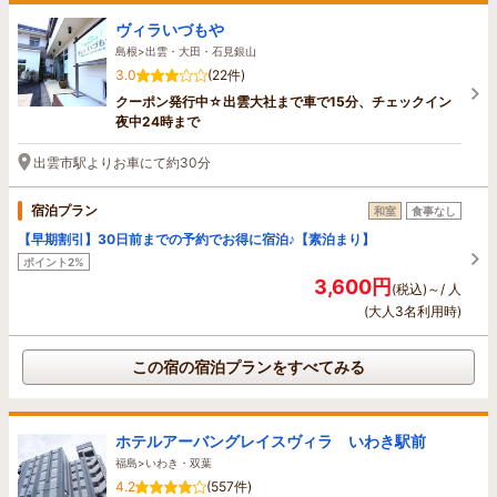
ヴィラいづもや
島根>出雲・大田・石見銀山
3.0
(22件)
クーポン発行中☆出雲大社まで車で15分、チェックイン
夜中24時まで
出雲市駅よりお車にて約30分
宿泊プラン
和室
食事なし
【早期割引】30日前までの予約でお得に宿泊♪【素泊まり】
ポイント2%
3,600円
(税込)～/ 人
(大人3名利用時)
この宿の宿泊プランをすべてみる
ホテルアーバングレイスヴィラ いわき駅前
福島>いわき・双葉
4.2
(557件)