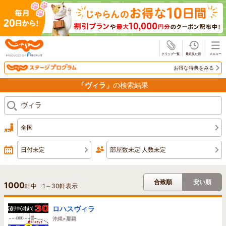
じゃらん
お得な特典をみる
「ヴィラ」
の検索結果
全国
日付未定
部屋数未定 人数未定
合致順
安い順
1000
軒中
1
～
30
軒表示
ロハスヴィラ
沖縄>那覇