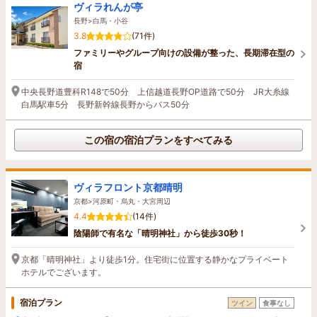
ヴィラれんが亭
長野>白馬・小谷
3.8
(71件)
ファミリーやグループ向けの設備が整った、長期滞在型の
宿
中央長野道豊科R148で50分 上信越道長野OP道路で50分 JR大糸線
白馬駅車5分 長野新幹線長野からバス50分
この宿の宿泊プランをすべてみる
ヴィラフロント京都晴明
京都>河原町・烏丸・大宮周辺
4.4
(14件)
陰陽師で有名な「晴明神社」から徒歩30秒！
京都「晴明神社」より徒歩1分。住宅街に位置する静かなプライベート
ホテルでございます。
宿泊プラン
ツイン
食事なし