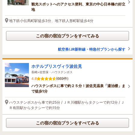
観光スポットへのアクセス便利、東京の中心日本橋の好立
地
地下鉄小伝馬町駅徒歩3分、地下鉄人形町駅徒歩4分
この宿の宿泊プランをすべてみる
航空券/JR新幹線・特急付プランから探す
ホテルブリスヴィラ波佐見
長崎>佐世保・ハウステンボス
4.6
(669件)
ハウステンボスに車で約２５分！波佐見温泉「湯治楼」ま
で徒歩1分
ハウステンボスから車で約25分 / ＪＲ川棚駅からタクシーで約12分 / Ｊ
Ｒ有田駅からタクシーで約15分
この宿の宿泊プランをすべてみる