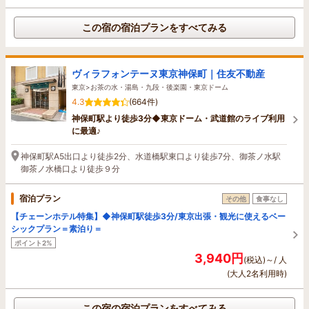
この宿の宿泊プランをすべてみる
ヴィラフォンテーヌ東京神保町｜住友不動産
東京>お茶の水・湯島・九段・後楽園・東京ドーム
4.3
(664件)
神保町駅より徒歩3分◆東京ドーム・武道館のライブ利用
に最適♪
神保町駅A5出口より徒歩2分、水道橋駅東口より徒歩7分、御茶ノ水駅
御茶ノ水橋口より徒歩９分
宿泊プラン
その他
食事なし
【チェーンホテル特集】◆神保町駅徒歩3分/東京出張・観光に使えるベー
シックプラン＝素泊り＝
ポイント2%
3,940円
(税込)～/ 人
(大人2名利用時)
この宿の宿泊プランをすべてみる