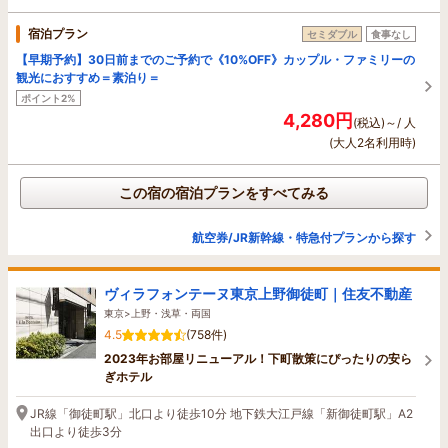
宿泊プラン
セミダブル
食事なし
【早期予約】30日前までのご予約で《10%OFF》カップル・ファミリーの
観光におすすめ＝素泊り＝
ポイント2%
4,280円
(税込)～/ 人
(大人2名利用時)
この宿の宿泊プランをすべてみる
航空券/JR新幹線・特急付プランから探す
ヴィラフォンテーヌ東京上野御徒町｜住友不動産
東京>上野・浅草・両国
4.5
(758件)
2023年お部屋リニューアル！下町散策にぴったりの安ら
ぎホテル
JR線「御徒町駅」北口より徒歩10分 地下鉄大江戸線「新御徒町駅」A2
出口より徒歩3分