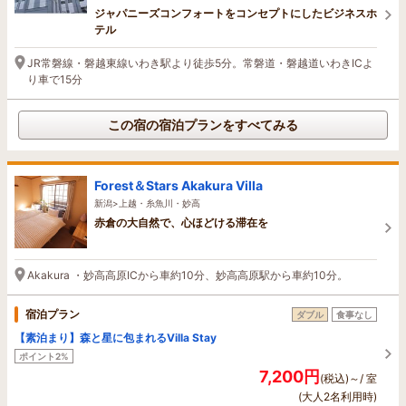
ジャパニーズコンフォートをコンセプトにしたビジネスホ
テル
JR常磐線・磐越東線いわき駅より徒歩5分。常磐道・磐越道いわきICよ
り車で15分
この宿の宿泊プランをすべてみる
Forest＆Stars Akakura Villa
新潟>上越・糸魚川・妙高
赤倉の大自然で、心ほどける滞在を
Akakura ・妙高高原ICから車約10分、妙高高原駅から車約10分。
宿泊プラン
ダブル
食事なし
【素泊まり】森と星に包まれるVilla Stay
ポイント2%
7,200円
(税込)～/ 室
(大人2名利用時)