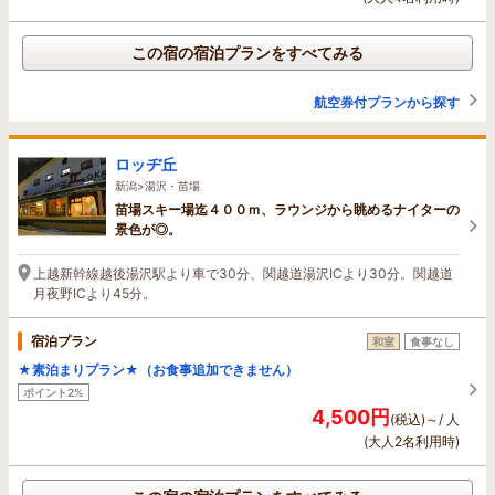
この宿の宿泊プランをすべてみる
航空券付プランから探す
ロッヂ丘
新潟>湯沢・苗場
苗場スキー場迄４００ｍ、ラウンジから眺めるナイターの
景色が◎。
上越新幹線越後湯沢駅より車で30分、関越道湯沢ICより30分。関越道
月夜野ICより45分。
宿泊プラン
和室
食事なし
★素泊まりプラン★（お食事追加できません）
ポイント2%
4,500円
(税込)～/ 人
(大人2名利用時)