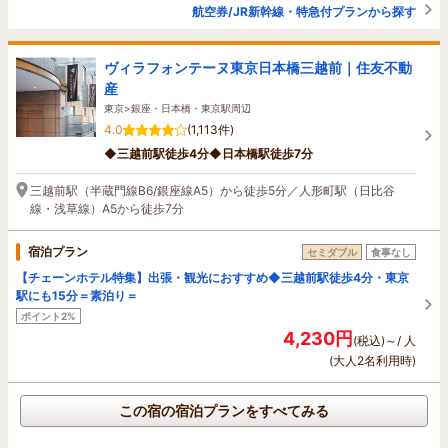
航空券/JR新幹線・特急付プランから探す
ヴィラフォンテーヌ東京日本橋三越前｜住友不動
産
東京>銀座・日本橋・東京駅周辺
4.0
(1,113件)
◆三越前駅徒歩4分◆日本橋駅徒歩7分
三越前駅（半蔵門線B6/銀座線A5）から徒歩5分／人形町駅（日比谷
線・浅草線）A5から徒歩7分
宿泊プラン
セミダブル
食事なし
【チェーンホテル特集】出張・観光におすすめ◆三越前駅徒歩4分・東京
駅にも15分＝素泊り＝
ポイント2%
4,230円
(税込)～/ 人
(大人2名利用時)
この宿の宿泊プランをすべてみる