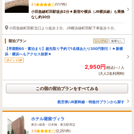
4.1
(117件)
小田急線町田駅徒歩2分★新宿や横浜（JR横浜線）も乗換
なし約30分
小田急線町田駅北口より徒歩２分。JR横浜線町田駅下車徒歩５分。
宿泊プラン
シングル
食事なし
【早期割60・素泊まり】超先取り予約で1名様あたり300円割引！★新横
浜・横浜へもアクセス抜群★
ポイントUP
2,950円
(税込)～/ 人
(大人2名利用時)
この宿の宿泊プランをすべてみる
航空券/JR新幹線・特急付プランから探す
ホテル堀留ヴィラ
東京>銀座・日本橋・東京駅周辺
3.6
(2,251件)