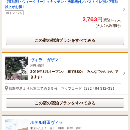
【連泊割・ウィークリー】＜キッチン・洗濯機付／バストイレ別＞7連泊
以上がお得！
ポイント2%
2,763円
(税込)～/ 人
(大人2名利用時)
この宿の宿泊プランをすべてみる
ヴィラ ガザマニ
沖縄>南部
2019年8月オープン♪ 庭でBBQ♪ みんなでわいわいで
きます♪
那覇空港よりお車にて約３５分 マップコード【232 464 312*33】
この宿の宿泊プランをすべてみる
ホテル町田ヴィラ
東京>八王子・立川・町田・府中・調布