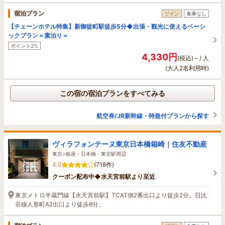
宿泊プラン
ツイン
食事なし
【チェーンホテル特集】新御徒町駅徒歩5分◆出張・観光に使えるベーシ
ックプラン＝素泊り＝
ポイント2%
4,330円
(税込)～/ 人
(大人2名利用時)
この宿の宿泊プランをすべてみる
航空券/JR新幹線・特急付プランから探す
ヴィラフォンテーヌ東京日本橋箱崎｜住友不動産
東京>銀座・日本橋・東京駅周辺
4.0
(718件)
クーポン配布中◆水天宮前駅より至近
東京メトロ半蔵門線【水天宮前駅】TCAT側2番出口より徒歩2分。日比
谷線人形町A2出口より徒歩8分。