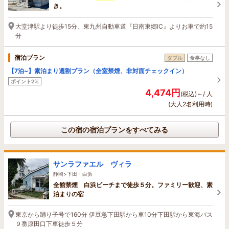
き。
大堂津駅より徒歩15分、東九州自動車道『日南東郷IC』よりお車で約15
分
宿泊プラン
ダブル
食事なし
【7泊~】素泊まり週割プラン（全室禁煙、非対面チェックイン）
ポイント2%
4,474円
(税込)～/ 人
(大人2名利用時)
この宿の宿泊プランをすべてみる
サンラファエル ヴィラ
静岡>下田・白浜
全館禁煙 白浜ビーチまで徒歩５分。ファミリー歓迎、素
泊まりの宿
東京から踊り子号で160分 伊豆急下田駅から車10分下田駅から東海バス
９番原田口下車徒歩５分