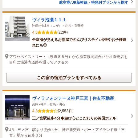
航空券/JR新幹線・特急付プランから探す
ヴィラ泡瀬１１１
沖縄>沖縄市（コザ）・北谷・宜野湾
4.8
(22件)
全室海が見えるお部屋でのんびりステイ♪出張やお子様連
れにも◎
アワセベイストリート（県道８５号）から漁業協同組合パヤオ直売店を
目印に漁港内道路を通ってアクセス
この宿の宿泊プランをすべてみる
ヴィラフォンテーヌ神戸三宮｜住友不動産
兵庫>神戸・有馬・明石
4.3
(2,553件)
三ノ宮駅徒歩4分◆遊び心とこだわりの英国ホテル
JR「三ノ宮」駅より徒歩４分。神戸新交通・ポートアイランド線「三
宮」駅から徒歩３分