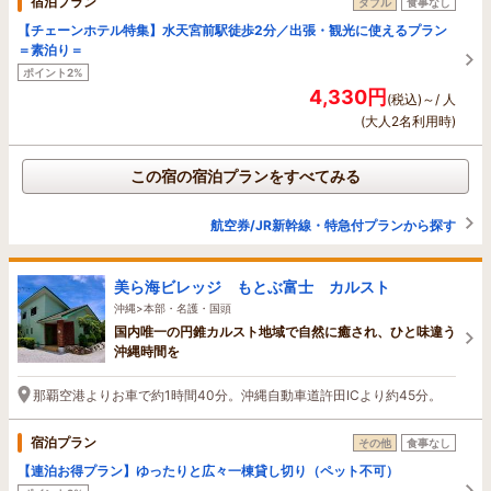
宿泊プラン
ダブル
食事なし
【チェーンホテル特集】水天宮前駅徒歩2分／出張・観光に使えるプラン
＝素泊り＝
ポイント2%
4,330円
(税込)～/ 人
(大人2名利用時)
この宿の宿泊プランをすべてみる
航空券/JR新幹線・特急付プランから探す
美ら海ビレッジ もとぶ富士 カルスト
沖縄>本部・名護・国頭
国内唯一の円錐カルスト地域で自然に癒され、ひと味違う
沖縄時間を
那覇空港よりお車で約1時間40分。沖縄自動車道許田ICより約45分。
宿泊プラン
その他
食事なし
【連泊お得プラン】ゆったりと広々一棟貸し切り（ペット不可）