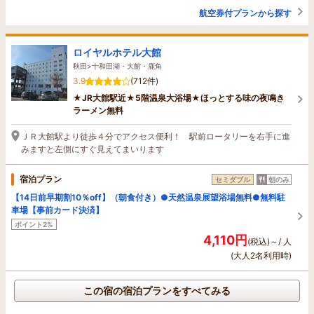
航空券付プランから探す
ロイヤルホテル大館
秋田>十和田湖・大館・鹿角
3.9
(712件)
★JR大館駅近★5階温泉大浴場★ほっとする味の夜鳴き
ラーメン無料
ＪＲ大館駅より徒歩４分でアクセス便利！ 駅前ロータリーを右手に進
みますと左側にすぐ見えてまいります
宿泊プラン
セミダブル
朝のみ
【14日前早期割10％off】（朝食付き）●天然温泉展望浴場無料●無料駐
車場【事前カード決済】
ポイント2%
4,110円
(税込)～/ 人
(大人2名利用時)
この宿の宿泊プランをすべてみる