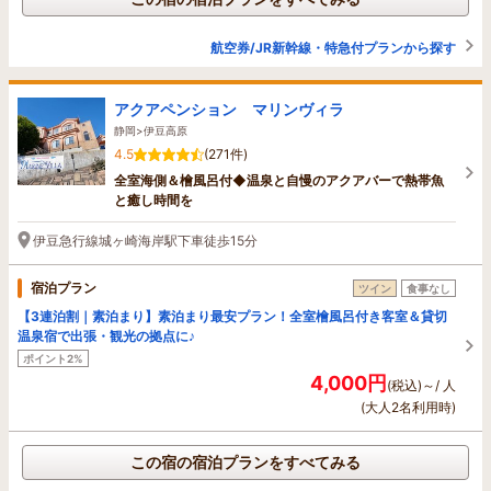
航空券/JR新幹線・特急付プランから探す
アクアペンション マリンヴィラ
静岡>伊豆高原
4.5
(271件)
全室海側＆檜風呂付◆温泉と自慢のアクアバーで熱帯魚
と癒し時間を
伊豆急行線城ヶ崎海岸駅下車徒歩15分
宿泊プラン
ツイン
食事なし
【3連泊割｜素泊まり】素泊まり最安プラン！全室檜風呂付き客室＆貸切
温泉宿で出張・観光の拠点に♪
ポイント2%
4,000円
(税込)～/ 人
(大人2名利用時)
この宿の宿泊プランをすべてみる