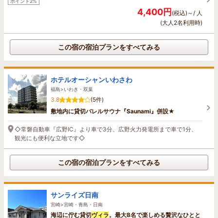
ポイント2%
4,400円
(税込)～/ 人
(大人2名利用時)
この宿の宿泊プランをすべてみる
ホテルオーシャンいわさわ
福島>いわき・双葉
3.8
(5件)
敷地内に貸切バレルサウナ『Saunami』併設★
◇常磐自動車『広野IC』より車で3分、広野火力発電所まで車で1分、
観光にも便利な立地です◇
この宿の宿泊プランをすべてみる
サンライズ日南
宮崎>宮崎・青島・日南
海辺に佇む貸切
ヴィラ
。最大8名で楽しめる贅沢なひとと