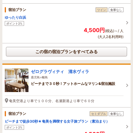
宿泊プラン
ツイン
食事なし
ゆったり白浜
ポイント2%
4,500円
(税込)～/ 人
(大人2名利用時)
この宿の宿泊プランをすべてみる
ゼログラヴィティ 清水ヴィラ
鹿児島>離島
ビーチまで３０秒！アットホームなマリン&宿泊施設
奄美空港より車で１００分、名瀬新港より車で６０分
宿泊プラン
セミダブル
食事なし
ビーチまで徒歩30秒★奄美を満喫する女子旅プラン（素泊まり）
ポイント2%