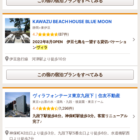
この宿の宿泊プランをすべてみる
KAWAZU BEACH HOUSE BLUE MOON
静岡>東伊豆
4.7
(87件)
2022年8月OPEN 伊豆七島を一望する貸切バケーショ
ン
ヴィラ
伊豆急行線 河津駅より徒歩10分
この宿の宿泊プランをすべてみる
ヴィラフォンテーヌ東京九段下｜住友不動産
東京>お茶の水・湯島・九段・後楽園・東京ドーム
4.4
(1,296件)
九段下駅徒歩8分。神保町駅徒歩3分。客室リニューアル
完了♪
神保町A2出口より徒歩3分。九段下駅5番出口より徒歩6分。水道橋駅西
口より徒歩7分