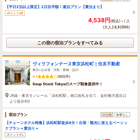
【平日2泊以上限定】2日目半額！連泊プラン【素泊まり】
ポイントUP
4,538円
(税込)～/ 人
(大人2名利用時)
この宿の宿泊プランをすべてみる
ヴィラフォンテーヌ東京浜松町｜住友不動産
東京>お台場・汐留・新橋・品川
4.1
(665件)
Soup Stock Tokyoのスープ朝食提供中！
JR線・東京モノレール「浜松町駅」南口改札を出て、金杉橋方面出口
より徒歩8分
宿泊プラン
その他
食事なし
【チェーンホテル特集】浜松町駅徒歩8分！出張・観光に使えるベーシッ
クプラン＝素泊り＝
ポイント2%