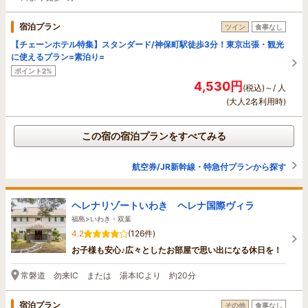
宿泊プラン
ツイン
食事なし
【チェーンホテル特集】スタンダード/神保町駅徒歩3分！東京出張・観光
に使えるプラン=素泊り=
ポイント2%
4,530円
(税込)～/ 人
(大人2名利用時)
この宿の宿泊プランをすべてみる
航空券/JR新幹線・特急付プランから探す
ヘレナリゾートいわき ヘレナ国際ヴィラ
福島>いわき・双葉
4.2
(126件)
お子様も安心♪広々としたお部屋で思い出になる休日を！
常磐道 勿来IC または 湯本ICより 約20分
宿泊プラン
その他
食事なし