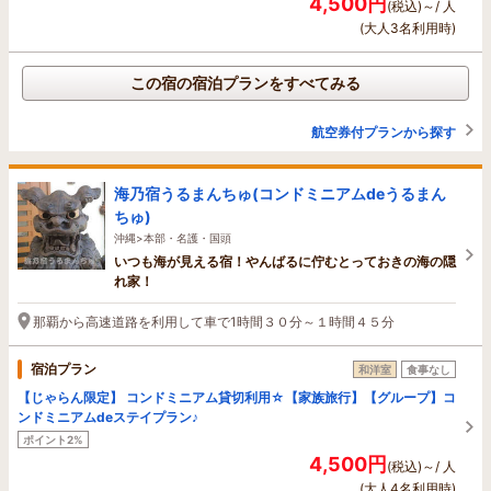
4,500円
(税込)～/ 人
(大人3名利用時)
この宿の宿泊プランをすべてみる
航空券付プランから探す
海乃宿うるまんちゅ(コンドミニアムdeうるまん
ちゅ)
沖縄>本部・名護・国頭
いつも海が見える宿！やんばるに佇むとっておきの海の隠
れ家！
那覇から高速道路を利用して車で1時間３０分～１時間４５分
宿泊プラン
和洋室
食事なし
【じゃらん限定】 コンドミニアム貸切利用☆【家族旅行】【グループ】コ
ンドミニアムdeステイプラン♪
ポイント2%
4,500円
(税込)～/ 人
(大人4名利用時)