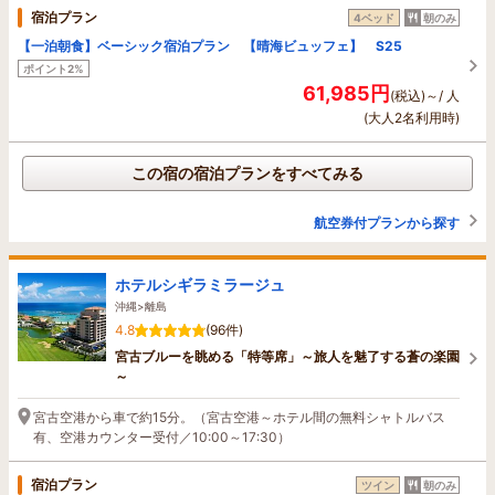
宿泊プラン
4ベッド
朝のみ
【一泊朝食】ベーシック宿泊プラン 【晴海ビュッフェ】 S25
ポイント2%
61,985円
(税込)～/ 人
(大人2名利用時)
この宿の宿泊プランをすべてみる
航空券付プランから探す
ホテルシギラミラージュ
沖縄>離島
4.8
(96件)
宮古ブルーを眺める「特等席」～旅人を魅了する蒼の楽園
～
宮古空港から車で約15分。（宮古空港～ホテル間の無料シャトルバス
有、空港カウンター受付／10:00～17:30）
宿泊プラン
ツイン
朝のみ