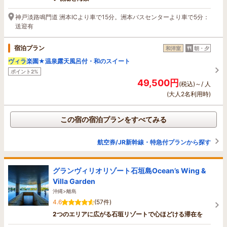
神戸淡路鳴門道 洲本ICより車で15分。洲本バスセンターより車で5分：
送迎有
宿泊プラン
和洋室
朝・夕
ヴィラ
楽園★温泉露天風呂付・和のスイート
ポイント2%
49,500円
(税込)～/ 人
(大人2名利用時)
この宿の宿泊プランをすべてみる
航空券/JR新幹線・特急付プランから探す
グランヴィリオリゾート石垣島Ocean’s Wing &
Villa Garden
沖縄>離島
4.6
(57件)
2つのエリアに広がる石垣リゾートで心ほどける滞在を