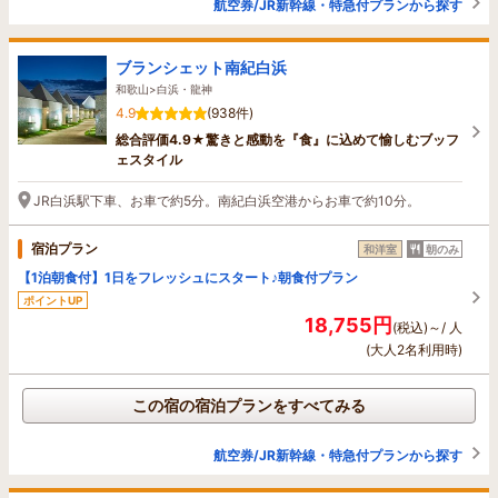
航空券/JR新幹線・特急付プランから探す
ブランシェット南紀白浜
和歌山>白浜・龍神
4.9
(938件)
総合評価4.9★驚きと感動を『食』に込めて愉しむブッフ
ェスタイル
JR白浜駅下車、お車で約5分。南紀白浜空港からお車で約10分。
宿泊プラン
和洋室
朝のみ
【1泊朝食付】1日をフレッシュにスタート♪朝食付プラン
ポイントUP
18,755円
(税込)～/ 人
(大人2名利用時)
この宿の宿泊プランをすべてみる
航空券/JR新幹線・特急付プランから探す