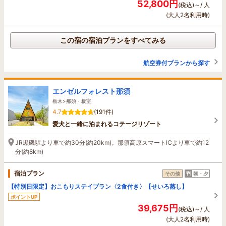
52,800円
(税込)～/ 人
(大人2名利用時)
この宿の宿泊プランをすべてみる
航空券付プランから探す
エンゼルフォレスト那須
栃木>那須・板室
4.7
(191件)
愛犬と一緒に泊まれるコテージリゾート
JR黒磯駅より車で約30分(約20km)。那須高原スマートICより車で約12
分(約8km)
宿泊プラン
その他
朝・夕
【特別日限定】おこもりステイプラン〈2食付き〉【せいろ蒸し】
ポイントUP
39,675円
(税込)～/ 人
(大人2名利用時)