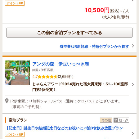
ポイントUP
10,500円
(税込)～/ 人
(大人2名利用時)
この宿の宿泊プランをすべてみる
航空券/JR新幹線・特急付プランから探す
アンダの森 伊豆いっぺき湖
静岡>伊豆高原
4.7
(2,656件)
じゃらんアワード2024売れた宿大賞東海・51～100室部
門第1位受賞！
JR伊東駅より無料シャトルバス（通称：ケロバス）がございます。
（事前のご予約制）
宿泊プラン
その他
朝・夕
【記念日】誕生日や結婚記念日などのお祝いに♪1泊3食飲み放題プラン
ポイントUP