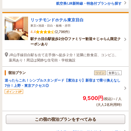
航空券/JR新幹線・特急付プランから探す
リッチモンドホテル東京目白
東京>池袋・目白・板橋・赤羽
4.4
(2,796件)
駅チカ目白駅徒歩2分◎ファミリー歓迎☆じゃらん限定ク
ーポンあり
JR山手線目白駅を出て左手側へ徒歩２分！近隣に飲食店、コンビニ、
薬局あり！周辺は閑静な住宅街・学校施設
宿泊プラン
ツイン
食事なし
迷ったらこれ！シンプルスタンダード【素泊まり】新宿まで乗り換えなし
7分！上野・東京アクセス◎
ポイントUP
9,500円
(税込)～/ 人
(大人2名利用時)
この宿の宿泊プランをすべてみる