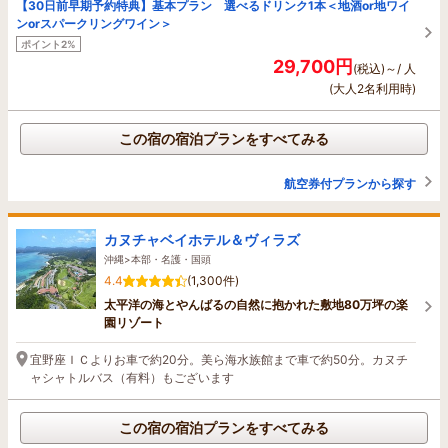
【30日前早期予約特典】基本プラン 選べるドリンク1本＜地酒or地ワイ
ンorスパークリングワイン＞
ポイント2%
29,700円
(税込)～/ 人
(大人2名利用時)
この宿の宿泊プランをすべてみる
航空券付プランから探す
カヌチャベイホテル＆ヴィラズ
沖縄>本部・名護・国頭
4.4
(1,300件)
太平洋の海とやんばるの自然に抱かれた敷地80万坪の楽
園リゾート
宜野座ＩＣよりお車で約20分。美ら海水族館まで車で約50分。カヌチ
ャシャトルバス（有料）もございます
この宿の宿泊プランをすべてみる