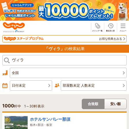
じゃらん
お得な特典をみる
「ヴィラ」
の検索結果
全国
日付未定
部屋数未定 人数未定
合致順
安い順
1000
軒中
1
～
30
軒表示
ホテルサンバレー那須
栃木>那須・板室