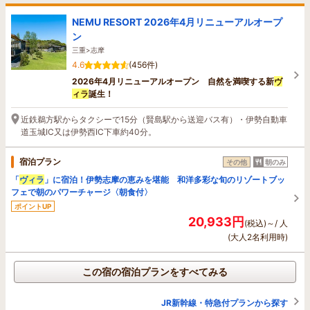
NEMU RESORT 2026年4月リニューアルオープ
ン
三重>志摩
4.6
(456件)
2026年4月リニューアルオープン 自然を満喫する新
ヴ
ィラ
誕生！
近鉄鵜方駅からタクシーで15分（賢島駅から送迎バス有）・伊勢自動車
道玉城IC又は伊勢西IC下車約40分。
宿泊プラン
その他
朝のみ
「
ヴィラ
」に宿泊！伊勢志摩の恵みを堪能 和洋多彩な旬のリゾートブッ
フェで朝のパワーチャージ〈朝食付〉
ポイントUP
20,933円
(税込)～/ 人
(大人2名利用時)
この宿の宿泊プランをすべてみる
JR新幹線・特急付プランから探す