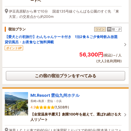
ートへ
伊豆高原駅から車で10分 国道135号線ぐらんぱる公園のすぐ先 「東
大室」の交差点から約200m
宿泊プラン
ツイン
朝・夕
【愛犬との初旅行】わんちゃんケーキ付き 1泊2食＆ご夕食時飲み放題
貸切風呂・お夜食など無料満載
ポイントUP
56,300円
(税込)～/ 人
(大人2名利用時)
この宿の宿泊プランをすべてみる
Mt.Resort 雲仙九州ホテル
長崎>島原・雲仙・小浜
4.9
(1,508件)
【全室温泉半露天】創業100年を超えて、選ばれ続ける大
人リゾート
諫早ＩＣより車で約60分/ＪＲ諫早駅よりバスで約80分/熊本港よりフェ