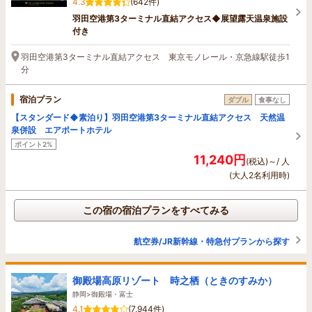
4.3
(642件)
羽田空港第3ターミナル直結アクセス◆展望露天温泉施設
付き
羽田空港第3ターミナル直結アクセス 東京モノレール・京急線駅徒歩1
分
宿泊プラン
ダブル
食事なし
【スタンダード◆素泊り】羽田空港第3ターミナル直結アクセス 天然温
泉併設 エアポートホテル
ポイント2%
11,240円
(税込)～/ 人
(大人2名利用時)
この宿の宿泊プランをすべてみる
航空券/JR新幹線・特急付プランから探す
御殿場高原リゾート 時之栖（ときのすみか）
静岡>御殿場・富士
4.1
(7,944件)