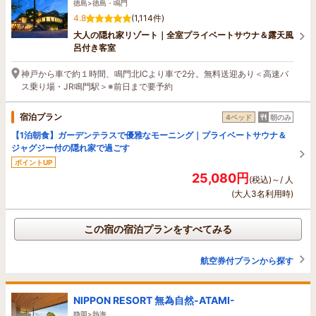
徳島>徳島・鳴門
4.8
(1,114件)
大人の隠れ家リゾート｜全室プライベートサウナ＆露天風
呂付き客室
神戸から車で約１時間、鳴門北ICより車で2分。無料送迎あり＜高速バ
ス乗り場・JR鳴門駅＞※前日まで要予約
宿泊プラン
4ベッド
朝のみ
【1泊朝食】ガーデンテラスで優雅なモーニング｜プライベートサウナ＆
ジャグジー付の隠れ家で過ごす
ポイントUP
25,080円
(税込)～/ 人
(大人3名利用時)
この宿の宿泊プランをすべてみる
航空券付プランから探す
NIPPON RESORT 無為自然-ATAMI-
静岡>熱海