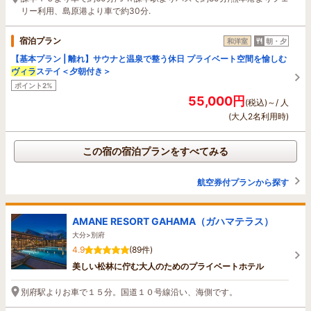
リー利用、島原港より車で約30分.
宿泊プラン
和洋室
朝・夕
【基本プラン | 離れ】サウナと温泉で整う休日 プライベート空間を愉しむ
ヴィラ
ステイ＜夕朝付き＞
ポイント2%
55,000円
(税込)～/ 人
(大人2名利用時)
この宿の宿泊プランをすべてみる
航空券付プランから探す
AMANE RESORT GAHAMA（ガハマテラス）
大分>別府
4.9
(89件)
美しい松林に佇む大人のためのプライベートホテル
別府駅よりお車で１５分。国道１０号線沿い、海側です。