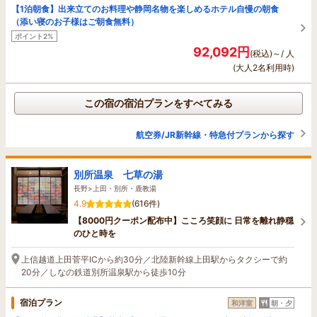
【1泊朝食】出来立てのお料理や静岡名物を楽しめるホテル自慢の朝食
（添い寝のお子様はご朝食無料）
ポイント2%
92,092円
(税込)～/ 人
(大人2名利用時)
この宿の宿泊プランをすべてみる
航空券/JR新幹線・特急付プランから探す
別所温泉 七草の湯
長野>上田・別所・鹿教湯
4.9
(616件)
【8000円クーポン配布中】こころ笑顔に 日常を離れ静穏
のひと時を
上信越道上田菅平ICから約30分／北陸新幹線上田駅からタクシーで約
20分／しなの鉄道別所温泉駅から徒歩10分
宿泊プラン
和洋室
朝・夕