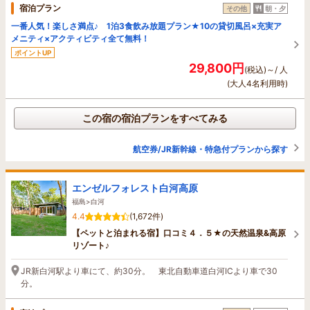
宿泊プラン
その他
朝・夕
一番人気！楽しさ満点♪ 1泊3食飲み放題プラン★10の貸切風呂×充実ア
メニティ×アクティビティ全て無料！
ポイントUP
29,800円
(税込)～/ 人
(大人4名利用時)
この宿の宿泊プランをすべてみる
航空券/JR新幹線・特急付プランから探す
エンゼルフォレスト白河高原
福島>白河
4.4
(1,672件)
【ペットと泊まれる宿】口コミ４．５★の天然温泉&高原
リゾート♪
JR新白河駅より車にて、約30分。 東北自動車道白河ICより車で30
分。