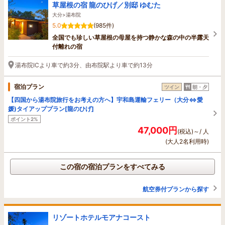
草屋根の宿 龍のひげ／別邸 ゆむた
大分>湯布院
5.0
(985件)
全国でも珍しい草屋根の母屋を持つ静かな森の中の半露天
付離れの宿
湯布院ICより車で約3分、由布院駅より車で約13分
宿泊プラン
ツイン
朝・夕
【四国から湯布院旅行をお考えの方へ】宇和島運輸フェリー（大分⇔愛
媛)タイアッププラン[龍のひげ]
ポイント2%
47,000円
(税込)～/ 人
(大人2名利用時)
この宿の宿泊プランをすべてみる
航空券付プランから探す
リゾートホテルモアナコースト