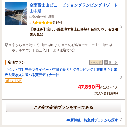
全室富士山ビュー ビジョングランピングリゾート
山中湖
山梨>山中湖・忍野
4.8
(116件)
【夏休み】涼しい避暑地で富士山を望む個室サウナ＆専用
露天風呂
東京から車で約90分 山中湖ICより車で5分/高速バス：富士山山中湖
［ホテルマウント富士入口］より送迎で5分
宿泊プラン
4ベッド
朝・夕
【ペット可】完全プライベート空間で愛犬とグランピング！専用サウナ露
天＆焚き火に選べる贅沢ディナー付
ポイントUP
47,850円
(税込)～/ 人
(大人2名利用時)
この宿の宿泊プランをすべてみる
JR新幹線・特急付プランから探す