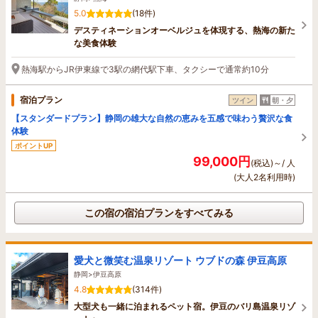
5.0
(18件)
デスティネーションオーベルジュを体現する、熱海の新た
な美食体験
熱海駅からJR伊東線で3駅の網代駅下車、タクシーで通常約10分
宿泊プラン
ツイン
朝・夕
【スタンダードプラン】静岡の雄大な自然の恵みを五感で味わう贅沢な食
体験
ポイントUP
99,000円
(税込)～/ 人
(大人2名利用時)
この宿の宿泊プランをすべてみる
愛犬と微笑む温泉リゾート ウブドの森 伊豆高原
静岡>伊豆高原
4.8
(314件)
大型犬も一緒に泊まれるペット宿。伊豆のバリ島温泉リゾ