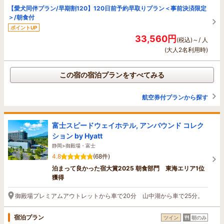
【愛犬同伴プラン/早期割120】120日前予約早取りプラン＜事前決済限定
＞/朝食付
ポイントUP
33,560円
(税込)～/ 人
(大人2名利用時)
この宿の宿泊プランをすべてみる
航空券付プランから探す
富士スピードウェイホテル, アンバウンド コレク
ション by Hyatt
静岡>御殿場・富士
4.8
(68件)
泊まって良かった宿大賞2025 朝食部門 東海エリア1位
獲得
御殿場プレミアムアウトレットから車で20分 山中湖から車で25分。
宿泊プラン
ツイン
朝のみ