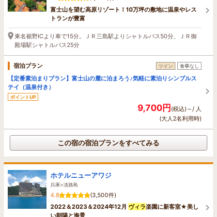
富士山を望む高原リゾート！10万坪の敷地に温泉やレス
トランが豊富
東名裾野ICより車で15分。ＪＲ三島駅よりシャトルバス50分、ＪＲ御
殿場駅シャトルバス25分
宿泊プラン
ツイン
食事なし
【定番素泊まりプラン】富士山の麓に泊まろう♪気軽に素泊りシンプルス
テイ（温泉付き）
ポイントUP
9,700円
(税込)～/ 人
(大人2名利用時)
この宿の宿泊プランをすべてみる
ホテルニューアワジ
兵庫>淡路島
4.8
(3,500件)
2022＆2023＆2024年12月
ヴィラ
楽園に新客室★美し
い朝陽と海景