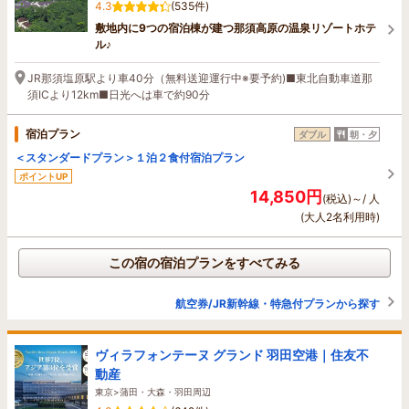
4.3
(535件)
敷地内に9つの宿泊棟が建つ那須高原の温泉リゾートホテ
ル♪
JR那須塩原駅より車40分（無料送迎運行中※要予約)■東北自動車道那
須ICより12km■日光へは車で約90分
宿泊プラン
ダブル
朝・夕
＜スタンダードプラン＞１泊２食付宿泊プラン
ポイントUP
14,850円
(税込)～/ 人
(大人2名利用時)
この宿の宿泊プランをすべてみる
航空券/JR新幹線・特急付プランから探す
ヴィラフォンテーヌ グランド 羽田空港｜住友不
動産
東京>蒲田・大森・羽田周辺