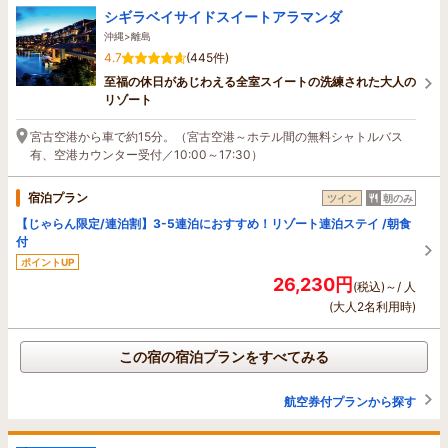
シギラベイサイドスイートアラマンダ
沖縄>離島
4.7
(445件)
至福の休日があじわえる全室スイートの洗練された大人の
リゾート
宮古空港から車で約15分。（宮古空港～ホテル間の無料シャトルバス
有、空港カウンター受付／10:00～17:30）
宿泊プラン
ツイン
朝のみ
【じゃらん限定/連泊割】3-5連泊におすすめ！リゾート連泊ステイ /朝食
付
ポイントUP
26,230円
(税込)～/ 人
(大人2名利用時)
この宿の宿泊プランをすべてみる
航空券付プランから探す