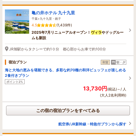
亀の井ホテル 九十九里
千葉>九十九里・銚子
4.5
(1,439件)
2025年7月リニューアルオープン！
ヴィラ
やドッグルー
ムも新設
JR旭駅からタクシーで約1０分 都心部からお車で約100分
宿泊プラン
和室
朝・夕
海と大地の恵みを堪能できる、多彩な約70種の和洋ビュッフェが楽しめる
2食付きプラン
ポイント2%
13,730円
(税込)～/ 人
(大人2名利用時)
この宿の宿泊プランをすべてみる
航空券/JR新幹線・特急付プランから探す