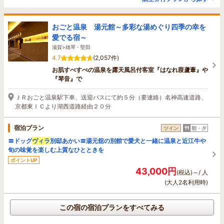
おごと温泉 湯元館～多彩な湯めぐり四季の幸を
愛でる宿～
滋賀>雄琴・堅田
4.7
(2,057件)
お肌すべすべの温泉を露天風呂付客室『はなれ葭蘆葦』や
『琴音』で
ＪＲおごと温泉駅下車、送迎バスにて約５分（要連絡）名神高速道路、
京都東ＩＣより湖西道路経由２０分
宿泊プラン
ツイン
朝・夕
〓ドッグ
ヴィラ
別邸あかい〓湯元舘の別館で愛犬と一緒に温泉と近江牛や
旬の味覚を楽しむ上質なひとときを
ポイントUP
43,000円
(税込)～/ 人
(大人2名利用時)
この宿の宿泊プランをすべてみる