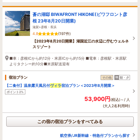
蒼の湖邸 BIWAFRONT HIKONE(ビワフロント彦
根 23年8月20日開業)
滋賀>彦根・長浜
4.8
(197件)
【2023年8月20日開業】湖国近江の水辺に佇むウェルネ
スリゾート
■車：彦根ICから約12分・米原ICから約15分 ■電車：彦根駅・米原駅
よりタクシー約10分■米原駅送迎有
宿泊プラン
その他
朝・夕
【二食付】温泉露天風呂付
ヴィラ
宿泊プラン＜2023年8月開業＞
ポイント2%
53,900円
(税込)～/ 人
(大人2名利用時)
この宿の宿泊プランをすべてみる
航空券/JR新幹線・特急付プランから探す