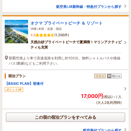
航空券/JR新幹線・特急付プランから探す
オクマ プライベートビーチ ＆ リゾート
沖縄>本部・名護・国頭
4.6
(1,366件)
天然白砂プライベートビーチで夏満喫！マリンアクティビ
ティも充実
那覇空港より車で高速道路を利用し約100分。無料シャトルバスや路線
バス(乗継)などもご利用下さい。
宿泊プラン
ツイン
朝のみ
【BASIC PLAN】朝食付
ポイントUP
17,000円
(税込)～/ 人
(大人2名利用時)
この宿の宿泊プランをすべてみる
航空券付プランから探す