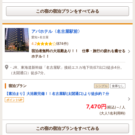
この宿の宿泊プランをすべてみる
アパホテル〈名古屋駅前〉
愛知>名古屋
4.2
(874件)
宿泊者無料の大浴殿あり！！ 仕事・旅行の疲れを癒せる
ホテル！！
・JR、東海道新幹線「名古屋駅」接続エスカ地下街(E7出口)徒歩4分。
（太閤通口）徒歩7分。
宿泊プラン
シングル
食事なし
【素泊まり】大浴殿完備！！名古屋駅(太閤通口)より徒歩約７分
ポイントUP
7,470円
(税込)～/ 人
(大人1名利用時)
この宿の宿泊プランをすべてみる