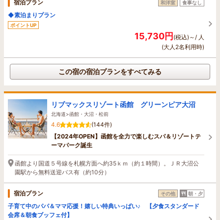
宿泊プラン
和洋室
食事なし
◆素泊まりプラン
ポイントUP
15,730円
(税込)～/ 人
(大人2名利用時)
この宿の宿泊プランをすべてみる
リブマックスリゾート函館 グリーンピア大沼
北海道>函館・大沼・松前
4.6
(144件)
【2024年OPEN】函館を全力で楽しむスパ＆リゾートテ
ーマパーク誕生
函館より国道５号線を札幌方面へ約35ｋｍ（約１時間）。ＪＲ大沼公
園駅から無料送迎バス有（約10分）
宿泊プラン
その他
朝・夕
子育て中のパパ＆ママ応援！嬉しい特典いっぱい♪ 【夕食スタンダード
会席＆朝食ブッフェ付】