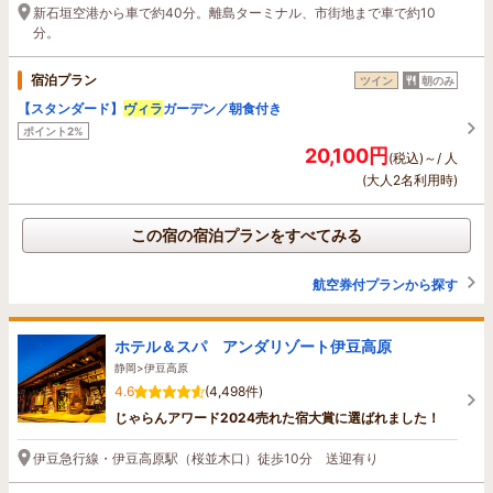
新石垣空港から車で約40分。離島ターミナル、市街地まで車で約10
分。
宿泊プラン
ツイン
朝のみ
【スタンダード】
ヴィラ
ガーデン／朝食付き
ポイント2%
20,100円
(税込)～/ 人
(大人2名利用時)
この宿の宿泊プランをすべてみる
航空券付プランから探す
ホテル＆スパ アンダリゾート伊豆高原
静岡>伊豆高原
4.6
(4,498件)
じゃらんアワード2024売れた宿大賞に選ばれました！
伊豆急行線・伊豆高原駅（桜並木口）徒歩10分 送迎有り