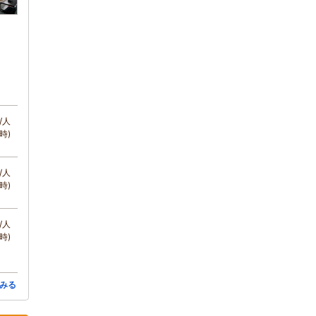
/人
時)
/人
時)
/人
時)
みる