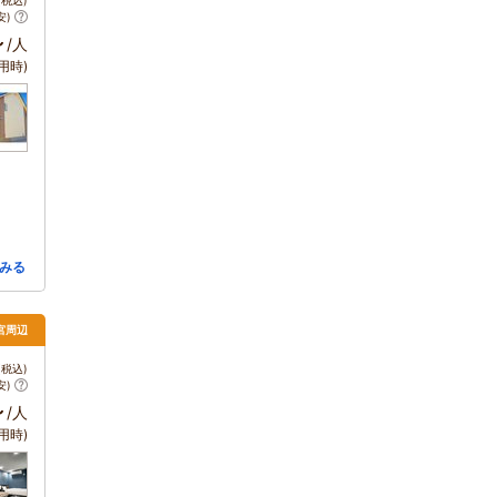
税込)
安)
～
/人
用時)
みる
宮周辺
税込)
安)
～
/人
用時)