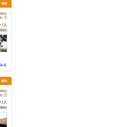
> 南部
税込)
安)
～
/人
用時)
みる
・調布
税込)
安)
～
/人
用時)