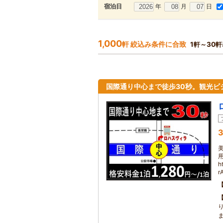
年
月
日
宿泊日
1,000
軒 絞込み条件に合致
1軒～30
国際通り中心まで徒歩30秒。観光ビ
3
h
r