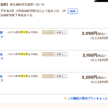
住所
東京都町田市森野1-20-10
アクセス
小田急線町田駅北口より徒歩２分。JR
MAP
横浜線町田駅下車徒歩５分。
様
…ホテル町田
ヴィラ
は小田急…
シングル
食事なし
3,050円
(税込)～
アク
(大人2名利用
名
…ホテル町田
ヴィラ
は小田急…
シングル
食事なし
3,100円
(税込)～
もア
(大人2名利用
名
…ホテル町田
ヴィラ
は小田急…
シングル
食事なし
3,200円
(税込)～
もア
(大人2名利用
この施設の宿泊プランをもっと