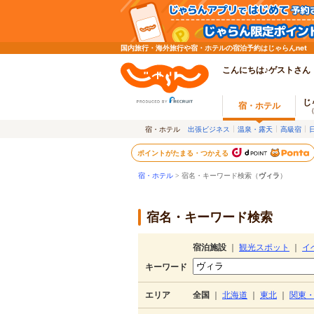
国内旅行・海外旅行や宿・ホテルの宿泊予約はじゃらんnet
こんにちは♪ゲストさん
じ
宿・ホテル
宿・ホテル
出張ビジネス
温泉・露天
高級宿
ポイントがたまる・つかえる
宿・ホテル
> 宿名・キーワード検索（
ヴィラ
）
宿名・キーワード検索
宿泊施設
｜
観光スポット
｜
イ
キーワード
エリア
全国
｜
北海道
｜
東北
｜
関東