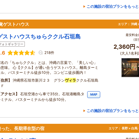
この施設の宿泊プランをもっと
感覚ゲストハウス
エリア：
沖縄 
最安料金(
ゲストハウスちゅらククル石垣島
(目
フォトギャラリー
2,360円
.6
218件
(大人1名利
宿名の「ちゅらククル」とは、沖縄の言葉で、「美しい心」
の意味。 心【ククル】が通い合うゲストハウス。離島ターミ
ナル、バスターミナル徒歩10分。コンビニ徒歩圏内！
住所
沖縄県石垣市新川２３ グラン
ヴィラ
ククル石垣島
１Ｆ
アクセス
石垣空港から車で35分。石垣港離島タ
MAP
ーミナル、バスターミナルから徒歩10分。
この施設の宿泊プランをもっと
整った、長期滞在型の宿
エリア：
長野 > 白