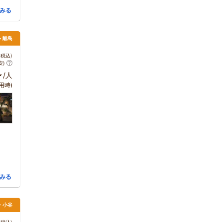
みる
> 離島
税込)
安)
～
/人
用時)
みる
馬・小谷