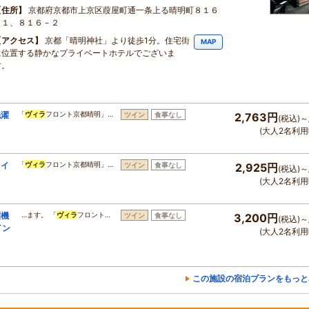
住所
京都府京都市上京区葭屋町通一条上る晴明町８１６
－１、８１６－２
アクセス
京都「晴明神社」より徒歩1分。住宅街
MAP
に位置する静かなプライベートホテルでございま
す。
洗濯
「
ヴィラ
フロント京都晴明」…
ツイン
食事なし
2,763円
(税込)～
(大人2名利用
トイ
「
ヴィラ
フロント京都晴明」…
ツイン
食事なし
2,925円
(税込)～
(大人2名利用
濯機
…ます。 「
ヴィラ
フロント…
ツイン
食事なし
3,200円
(税込)～
イン
(大人2名利用
この施設の宿泊プランをもっと