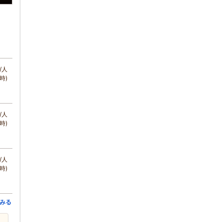
/人
時)
/人
時)
/人
時)
みる