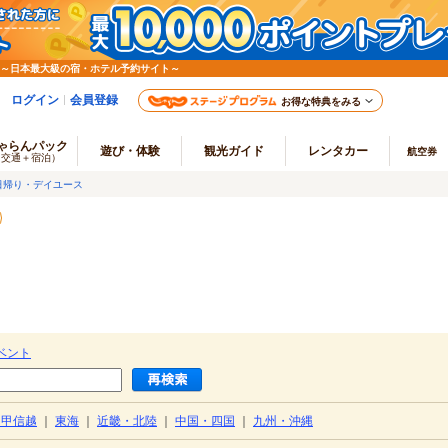
 ～日本最大級の宿・ホテル予約サイト～
ログイン
会員登録
お得な特典をみる
ゃらんパック
遊び・体験
観光ガイド
レンタカー
航空券
（交通＋宿泊）
日帰り・デイユース
ベント
・甲信越
｜
東海
｜
近畿・北陸
｜
中国・四国
｜
九州・沖縄