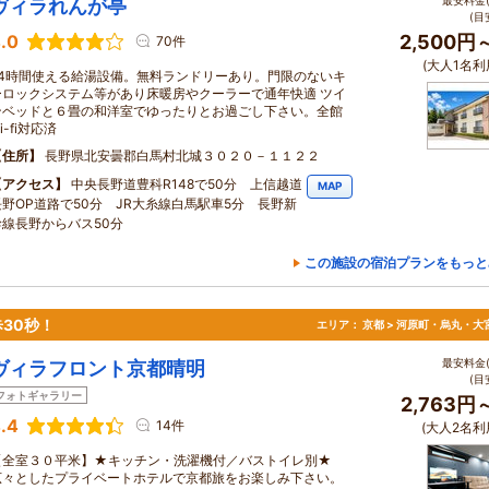
最安料金(
ヴィラれんが亭
(目
.0
2,500円
70件
(大人1名利
24時間使える給湯設備。無料ランドリーあり。門限のないキ
ーロックシステム等があり床暖房やクーラーで通年快適 ツイ
ンベッドと６畳の和洋室でゆったりとお過ごし下さい。全館
i-fi対応済
住所
長野県北安曇郡白馬村北城３０２０－１１２２
アクセス
中央長野道豊科R148で50分 上信越道
MAP
長野OP道路で50分 JR大糸線白馬駅車5分 長野新
幹線長野からバス50分
この施設の宿泊プランをもっと
30秒！
エリア：
京都 > 河原町・烏丸・大
最安料金(
ヴィラフロント京都晴明
(目
フォトギャラリー
2,763円
.4
14件
(大人2名利
【全室３０平米】★キッチン・洗濯機付／バストイレ別★
広々としたプライベートホテルで京都旅をお楽しみ下さい。