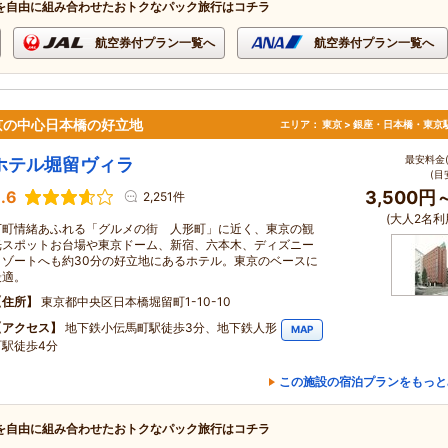
を自由に組み合わせたおトクなパック旅行はコチラ
航空券付プラン一覧へ
航空券付プラン一覧へ
京の中心日本橋の好立地
エリア：
東京 > 銀座・日本橋・東京
最安料金(
ホテル堀留ヴィラ
(目
.6
3,500円
2,251件
(大人2名利
下町情緒あふれる「グルメの街 人形町」に近く、東京の観
光スポットお台場や東京ドーム、新宿、六本木、ディズニー
リゾートへも約30分の好立地にあるホテル。東京のベースに
最適。
住所
東京都中央区日本橋堀留町1-10-10
アクセス
地下鉄小伝馬町駅徒歩3分、地下鉄人形
MAP
町駅徒歩4分
この施設の宿泊プランをもっと
を自由に組み合わせたおトクなパック旅行はコチラ