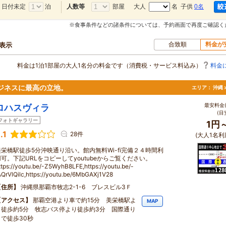
日付未定
泊
部屋
大人
名 子供
0名
人数等
※食事条件などの諸条件については、予約画面で再度ご確認く
合致順
料金が
軒表示
料金は1泊1部屋の大人1名分の料金です（消費税・サービス料込み）
料金
ジネスに最高の立地。
エリア：
沖縄 
最安料金(
ロハスヴィラ
(目
フォトギャラリー
1円
.1
28件
(大人1名利
美栄橋駅徒歩5分沖映通り沿い。館内無料Wi-fi完備２４時間利
用可。下記URLをコピーしてyoutubeからご覧ください。
ttps://youtu.be/-Z5WyhB8LFE,https://youtu.be/-
AQrVlQilc,https://youtu.be/6MbGAXj1V28
住所
沖縄県那覇市牧志2-1-6 ブレスビル3Ｆ
アクセス
那覇空港より車で約15分 美栄橋駅よ
MAP
り徒歩約5分 牧志バス停より徒歩約3分 国際通り
まで徒歩30秒