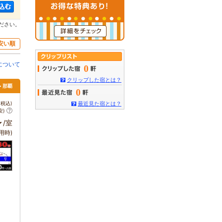
ださい。
安い順
について
0
クリップした宿とは？
> 那覇
0
税込)
最近見た宿とは？
安)
～
/室
用時)