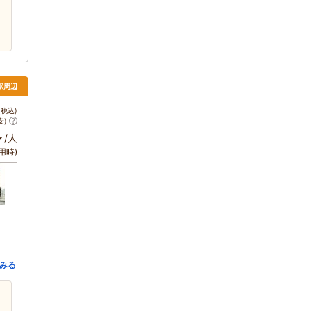
駅周辺
税込)
安)
～
/人
用時)
みる