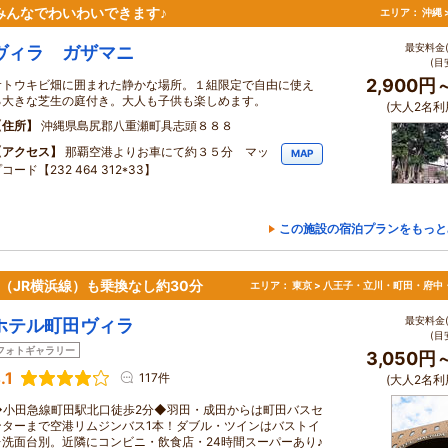
 みんなでわいわいできます♪
エリア：
沖縄 
最安料金(
ヴィラ ガザマニ
(目
2,900円
サトウキビ畑に囲まれた静かな場所。１組限定で自由に使え
る大きな芝生の庭付き。大人も子供も楽しめます。
(大人2名利
住所
沖縄県島尻郡八重瀬町具志頭８８８
アクセス
那覇空港よりお車にて約３５分 マッ
MAP
コード【232 464 312*33】
この施設の宿泊プランをもっと
（JR横浜線）も乗換なし約30分
エリア：
東京 > 八王子・立川・町田・府中
最安料金(
ホテル町田ヴィラ
(目
フォトギャラリー
3,050円
.1
117件
(大人2名利
◆小田急線町田駅北口徒歩2分◆羽田・成田からは町田バスセ
ンターまで空港リムジンバス1本！ダブル・ツインはバストイ
レ洗面台別。近隣にコンビニ・飲食店・24時間スーパーあり♪