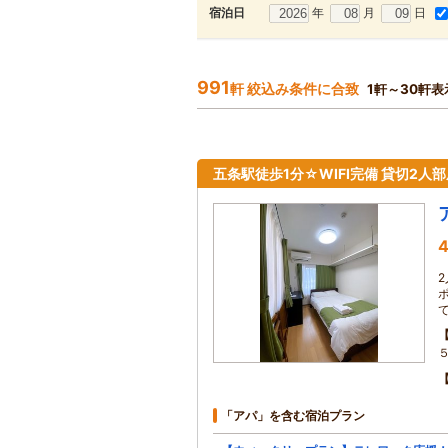
年
月
日
宿泊日
991
軒 絞込み条件に合致
1軒～30軒表
五条駅徒歩1分☆WIFI完備 貸切2
4
「アパ」を含む宿泊プラン