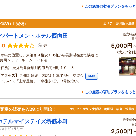
この施設の宿泊プランをもっと
Wi-fi完備♪
エリア：
鹿児島 > 北
最安料金(
アパートメントホテル西向田
(目
.0
5,000円
6件
(大人2名利
繁華街に位置し、素泊まり格安！ 1泊から長期滞在まで快適に
♪ 共同シャワールーム,トイレ有
住所
鹿児島県薩摩川内市西向田町１０－８
アクセス
九州新幹線川内駅より車で5分。空港シ
MAP
ャトルバス「山形屋前」下車徒歩1分。3号線沿い。
この施設の宿泊プランをもっと
客室の販売を7/28より開始！
エリア：
大阪 > 大阪駅・梅田駅・福島・淀屋橋
最安料金(
ホテルマイステイズ堺筋本町
(目
フォトギャラリー
2,500円