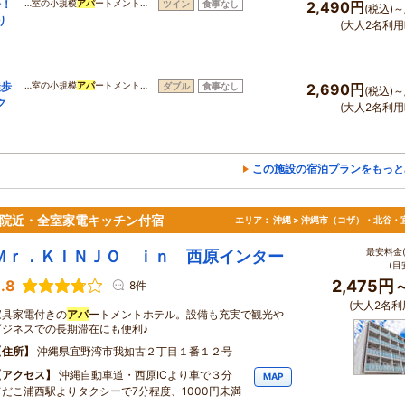
分！
…室の小規模
アパ
ートメント…
ツイン
食事なし
2,490円
(税込)～
り
(大人2名利用
徒歩
…室の小規模
アパ
ートメント…
ダブル
食事なし
2,690円
(税込)～
ク
(大人2名利用
この施設の宿泊プランをもっと
病院近・全室家電キッチン付宿
エリア：
沖縄 > 沖縄市（コザ）・北谷・
最安料金(
Ｍｒ．ＫＩＮＪＯ ｉｎ 西原インター
(目
.8
2,475円
8件
(大人2名利
家具家電付きの
アパ
ートメントホテル。設備も充実で観光や
ビジネスでの長期滞在にも便利♪
住所
沖縄県宜野湾市我如古２丁目１番１２号
アクセス
沖縄自動車道・西原ICより車で３分
MAP
てだこ浦西駅よりタクシーで7分程度、1000円未満