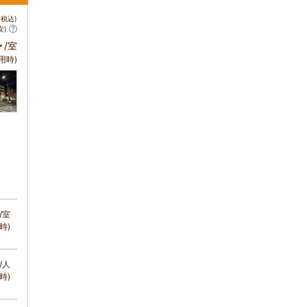
税込)
安)
～
/室
用時)
/室
時)
/人
時)