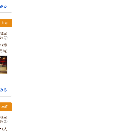
みる
薩・川内
税込)
安)
～
/室
用時)
みる
・本町
税込)
安)
～
/人