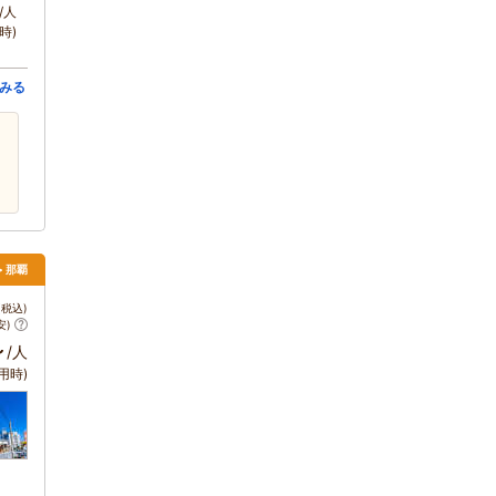
/人
時)
みる
> 那覇
税込)
安)
～
/人
用時)