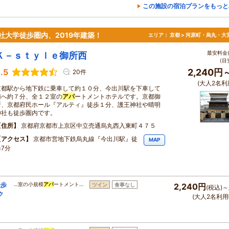
この施設の宿泊プランをもっと
社大学徒歩圏内、2019年建築！
エリア：
京都 > 河原町・烏丸・大
最安料金(
Ｋ－ｓｔｙｌｅ御所西
(目
.5
2,240円
20件
(大人2名利
京都駅から地下鉄に乗車して約１０分、今出川駅を下車して
南へ約７分、全１２室の
アパ
ートメントホテルです。京都御
所、京都府民ホール『アルティ』徒歩１分、護王神社や晴明
神社も徒歩圏内です。
住所
京都府京都市上京区中立売通烏丸西入東町４７５
アクセス
京都市営地下鉄烏丸線『今出川駅』徒
MAP
歩7分
徒歩
…室の小規模
アパ
ートメント…
ツイン
食事なし
2,240円
(税込)～
ク
(大人2名利用