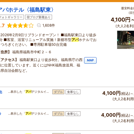
最安料金(
アパホテル〈福島駅東〉
(目
フォトギャラリー
宿ブログ新着あり
4,100円
.7
1,608件
(大人2名利
■2026年2月9日リブランドオープン！ ■福島駅東口より徒歩
8分 ■客室、浴室リニューアル実施！新都市型
アパ
ホテルでお
くつろぎください。 ■専用駐車場50台完備
住所
福島県福島市中町２－６
アクセス
福島駅東口より徒歩8分。福島県庁の西
MAP
側に位置しています。近くにはNHK福島放送局、福
島県自治会館など。
出
…表示した「
アパ
デジタルイ…
ダブル
食事なし
4,100円
(税込)～
(大人2名利用
ラ
…表示した「
アパ
デジタルイ…
ダブル
食事なし
4,000円
(税込)～
(大人2名利用