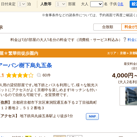
日付未定
泊
部屋
大人
名 子供
0名
人数等
※食事条件などの諸条件については、予約画面で再度ご確認く
合致順
料金が
示
料金は1泊1部屋の大人1名分の料金です（消費税・サービス料込み）
料金
人部屋☆繁華街徒歩圏内
エリア：
京都 > 京
最安料金(
アーバン樹下烏丸五条
(目
.1
4,000円
60件
(大人2名利
2人用の貸切部屋です｡地下鉄とバスを利用して､様々な観光ス
ポットにアクセスがよく京都中を楽しめます!キッチンも付い
ているので自炊も可能です。全室禁煙です。
住所
京都府京都市下京区東洞院通五条下る２丁目福島町
５１２番地２，５１２番地３
アクセス
地下鉄烏丸線五条駅より徒歩1分
MAP