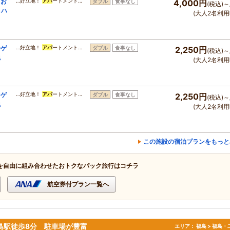
！お
…好立地！
アパ
ートメント…
ダブル
食事なし
4,000円
(税込)～
トハ
(大人2名利用
なゲ
…好立地！
アパ
ートメント…
ダブル
食事なし
2,250円
(税込)～
税
(大人2名利用
なゲ
…好立地！
アパ
ートメント…
ダブル
食事なし
2,250円
(税込)～
税
(大人2名利用
この施設の宿泊プランをもっと
を自由に組み合わせたおトクなパック旅行はコチラ
航空券付プラン一覧へ
福島駅徒歩8分 駐車場が豊富
エリア：
福島 > 福島