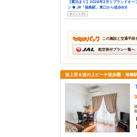
【素泊まり】2026年2月リブランドオー
ン ● JR「福島駅」東口から徒歩8分
ポイント2%
この施設と交通手段
航空券付プラン一覧へ
波上宮＆波の上ビーチ徒歩圏・旭橋駅
3