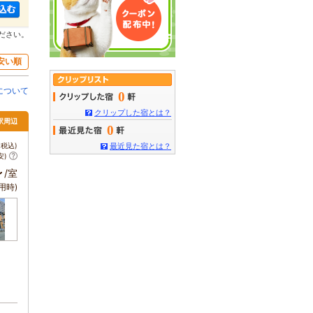
ださい。
安い順
について
0
クリップした宿とは？
都駅周辺
0
税込)
最近見た宿とは？
安)
～
/室
用時)