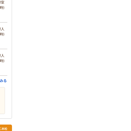
/室
時)
/人
時)
/人
時)
みる
・二本松