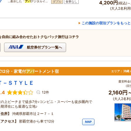
プ
…表示した「
アパ
デジタルイ…
ダブル
食事なし
4,200円
(税込)～
(大人2名利用
この施設の宿泊プランをもっと
を自由に組み合わせたおトクなパック旅行はコチラ
航空券付プラン一覧へ
12分・家電付
アパ
ートメント宿
エリア：
沖縄 
最安料金(
Ｔ－ＳＴＹＬＥ
(目
.4
2,160円
12件
(大人2名利
波の上ビーチまで徒歩7分♪コンビニ・スーパーも徒歩圏内で
長期滞在にも最適な立地♪
住所
沖縄県那覇市辻２ー７－１
アクセス
那覇空港から車で12分
MAP