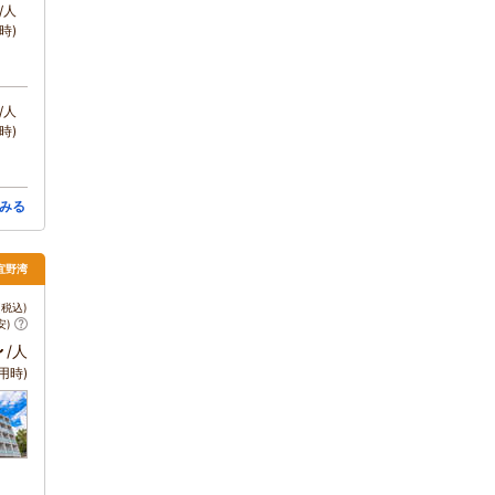
/人
時)
/人
時)
みる
宜野湾
税込)
安)
～
/人
用時)