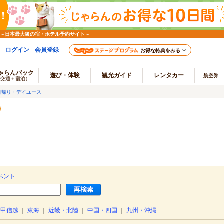
 ～日本最大級の宿・ホテル予約サイト～
ログイン
会員登録
お得な特典をみる
ゃらんパック
遊び・体験
観光ガイド
レンタカー
航空券
（交通＋宿泊）
日帰り・デイユース
ベント
・甲信越
｜
東海
｜
近畿・北陸
｜
中国・四国
｜
九州・沖縄