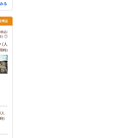
みる
宮周辺
税込)
安)
～
/人
用時)
/人
時)