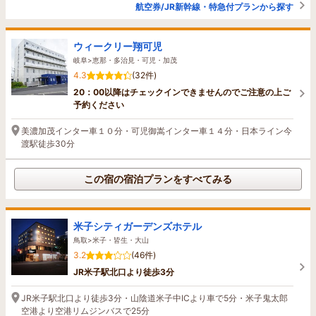
航空券/JR新幹線・特急付プランから探す
ウィークリー翔可児
岐阜>恵那・多治見・可児・加茂
4.3
(32件)
20：00以降はチェックインできませんのでご注意の上ご
予約ください
美濃加茂インター車１０分・可児御嵩インター車１４分・日本ライン今
渡駅徒歩30分
この宿の宿泊プランをすべてみる
米子シティガーデンズホテル
鳥取>米子・皆生・大山
3.2
(46件)
JR米子駅北口より徒歩3分
JR米子駅北口より徒歩3分・山陰道米子中ICより車で5分・米子鬼太郎
空港より空港リムジンバスで25分