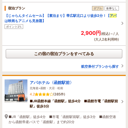
宿泊プラン
ダブル
食事なし
【じゃらんタイムセール】【素泊まり】帯広駅北口より徒歩2分！【
アパ
は映画もアニメも見放題】
ポイント2%
2,900円
(税込)～/ 人
(大人2名利用時)
この宿の宿泊プランをすべてみる
航空券付プランから探す
アパホテル〈函館駅前〉
北海道>函館・大沼・松前
4.2
(385件)
■JR函館本線「函館駅」徒歩4分 ■函館市電「函館駅前
駅」徒歩3分
■JR「函館駅」徒歩4分 ■市電「函館駅前駅」徒歩3分 ■函館空港
から函館帝産バスで「函館駅」まで約20分