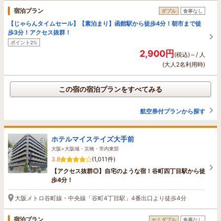
宿泊プラン
ダブル
食事なし
【じゃらんタイムセール】【素泊まり】函館駅から徒歩4分！朝市まで徒
歩3分！アクセス抜群！
ポイント2%
2,900円
(税込)～/ 人
(大人2名利用時)
この宿の宿泊プランをすべてみる
航空券付プランから探す
ホテルマイステイズ大手前
大阪>大阪城・京橋・市内東部
3.8
(1,011件)
【アクセス抜群◎】自宅のような宿！谷町四丁目駅から徒
歩4分！
大阪メトロ谷町線・中央線「谷町4丁目駅」4番出口より徒歩4分
宿泊プラン
セミダブル
食事なし