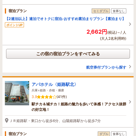
宿泊プラン
セミダブル
食事なし
【2連泊以上】連泊でオトクに宿泊♪おすすめ素泊まりプラン【素泊まり】
ポイントUP
2,662円
(税込)～/ 人
(大人2名利用時)
この宿の宿泊プランをすべてみる
航空券付プランから探す
アパホテル〈姫路駅北〉
兵庫>姫路・赤穂・播磨
3.9
(41件)
駅チカ＆城チカ！姫路の魅力を歩いて体感！アクセス抜群
の好立地！
ＪＲ姫路駅・東口から徒歩6分、山陽姫路駅から徒歩7分
宿泊プラン
ダブル
食事なし