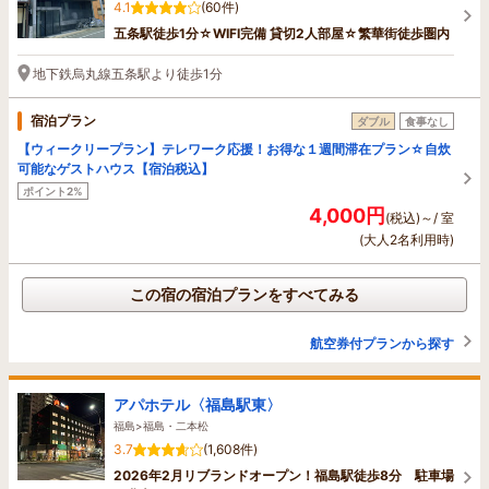
4.1
(60件)
五条駅徒歩1分☆WIFI完備 貸切2人部屋☆繁華街徒歩圏内
地下鉄烏丸線五条駅より徒歩1分
宿泊プラン
ダブル
食事なし
【ウィークリープラン】テレワーク応援！お得な１週間滞在プラン☆自炊
可能なゲストハウス【宿泊税込】
ポイント2%
4,000円
(税込)～/ 室
(大人2名利用時)
この宿の宿泊プランをすべてみる
航空券付プランから探す
アパホテル〈福島駅東〉
福島>福島・二本松
3.7
(1,608件)
2026年2月リブランドオープン！福島駅徒歩8分 駐車場