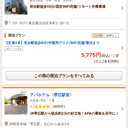
東京>新宿・中野・杉並・吉祥寺
初台駅徒歩10分/固定WiFi完備/リモート作業最適
〒151-0071 東京都渋谷区本町2-26-15
宿泊プラン
その他
食事なし
【定員2名】初台駅徒歩8分/作業用デスク/WiFi完備/素泊まり
ポイント2%
5,775円
(税込)～/ 室
(大人2名利用時)
この宿の宿泊プランをすべてみる
アパホテル〈帯広駅前〉
北海道>帯広・十勝
4.2
(895件)
JR帯広駅から徒歩約2分の好立地！APAの看板を目印に！
JR根室本線「帯広駅」北口から徒歩2分