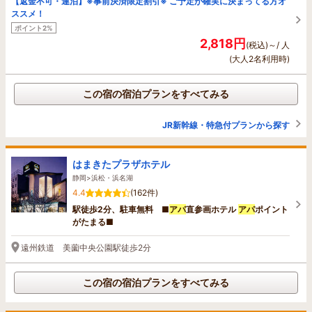
【返金不可・連泊】※事前決済限定割引※ ご予定が確実に決まってる方オ
ススメ！
ポイント2%
2,818円
(税込)～/ 人
(大人2名利用時)
この宿の宿泊プランをすべてみる
JR新幹線・特急付プランから探す
はまきたプラザホテル
静岡>浜松・浜名湖
4.4
(162件)
駅徒歩2分、駐車無料 ■
アパ
直参画ホテル
アパ
ポイント
がたまる■
遠州鉄道 美薗中央公園駅徒歩2分
この宿の宿泊プランをすべてみる