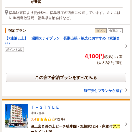
が豊富
福島駅東口より徒歩8分。福島県庁の西側に位置しています。近くには
NHK福島放送局、福島県自治会館など。
宿泊プラン
ダブル
食事なし
【7連泊以上】一週間ステイプラン 長期出張・観光におすすめ〈素泊ま
り〉
ポイント2%
4,100円
(税込)～/ 室
(大人2名利用時)
この宿の宿泊プランをすべてみる
航空券付プランから探す
Ｔ－ＳＴＹＬＥ
沖縄>那覇
3.4
(12件)
波上宮＆波の上ビーチ徒歩圏・旭橋駅12分・家電付
アパ
ートメント宿