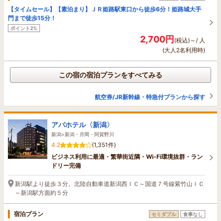
【タイムセール】【素泊まり】ＪＲ姫路駅東口から徒歩6分！姫路城大手
門まで徒歩15分！
ポイント2%
2,700円
(税込)～/ 人
(大人2名利用時)
この宿の宿泊プランをすべてみる
航空券/JR新幹線・特急付プランから探す
アパホテル〈新潟〉
新潟>新潟・月岡・阿賀野川
4.2
(1,351件)
ビジネス利用に最適・繁華街近隣・Wi-Fi環境抜群・ラン
ドリー完備
新潟駅より徒歩３分。北陸自動車道新潟西ＩＣ～国道７号線紫竹山ＩＣ
～新潟駅方面約５分
宿泊プラン
セミダブル
食事なし