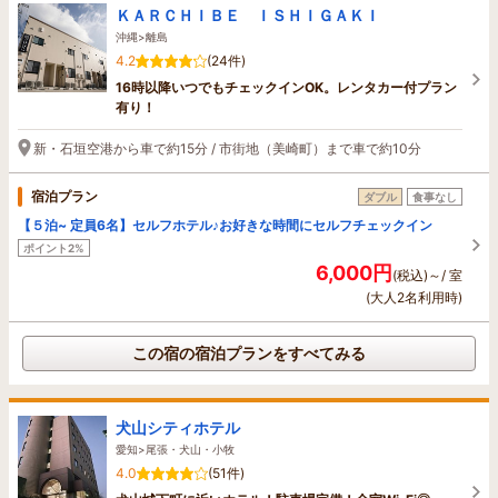
ＫＡＲＣＨＩＢＥ ＩＳＨＩＧＡＫＩ
沖縄>離島
4.2
(24件)
16時以降いつでもチェックインOK。レンタカー付プラン
有り！
新・石垣空港から車で約15分 / 市街地（美崎町）まで車で約10分
宿泊プラン
ダブル
食事なし
【５泊~ 定員6名】セルフホテル♪お好きな時間にセルフチェックイン
ポイント2%
6,000円
(税込)～/ 室
(大人2名利用時)
この宿の宿泊プランをすべてみる
犬山シティホテル
愛知>尾張・犬山・小牧
4.0
(51件)