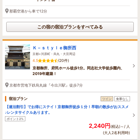
那覇空港から車で12分
この宿の宿泊プランをすべてみる
Ｋ－ｓｔｙｌｅ御所西
京都>河原町・烏丸・大宮周辺
4.5
(20件)
京都御所、府民ホール徒歩1分。同志社大学徒歩圏内、
2019年建築！
京都市営地下鉄烏丸線『今出川駅』徒歩7分
宿泊プラン
ツイン
食事なし
【連泊割引】でお得にステイ！京都御所徒歩１分！早朝の散歩がおススメ
♪レンタサイクルあります。
ポイント2%
2,240円
(税込)～/ 人
(大人2名利用時)