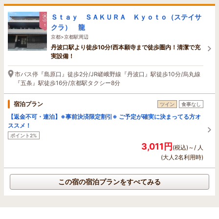
Ｓｔａｙ ＳＡＫＵＲＡ Ｋｙｏｔｏ（ステイサ
クラ） 龍
京都>京都駅周辺
丹波口駅より徒歩10分!西本願寺まで徒歩圏内！清潔で充
実設備！
市バス停『島原口』徒歩2分/JR嵯峨野線『丹波口』駅徒歩10分/烏丸線
『五条』駅徒歩16分/京都駅タクシー8分
宿泊プラン
ツイン
食事なし
【返金不可・連泊】※事前決済限定割引※ ご予定が確実に決まってる方オ
ススメ！
ポイント2%
3,011円
(税込)～/ 人
(大人2名利用時)
この宿の宿泊プランをすべてみる