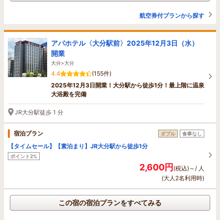
航空券付プランから探す
アパホテル〈大分駅前〉2025年12月3日（水）
開業
大分>大分
4.4
(155件)
2025年12月3日開業！大分駅から徒歩1分！最上階に温泉
大浴殿を完備
JR大分駅徒歩 1 分
宿泊プラン
ダブル
食事なし
【タイムセール】【素泊まり】JR大分駅から徒歩1分
ポイント2%
2,600円
(税込)～/ 人
(大人2名利用時)
この宿の宿泊プランをすべてみる