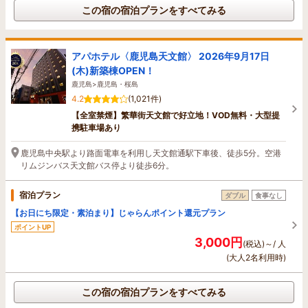
この宿の宿泊プランをすべてみる
アパホテル〈鹿児島天文館〉 2026年9月17日
(木)新築棟OPEN！
鹿児島>鹿児島・桜島
4.2
(1,021件)
【全室禁煙】繁華街天文館で好立地！VOD無料・大型提
携駐車場あり
鹿児島中央駅より路面電車を利用し天文館通駅下車後、徒歩5分。空港
リムジンバス天文館バス停より徒歩6分。
宿泊プラン
ダブル
食事なし
【お日にち限定・素泊まり】じゃらんポイント還元プラン
ポイントUP
3,000円
(税込)～/ 人
(大人2名利用時)
この宿の宿泊プランをすべてみる