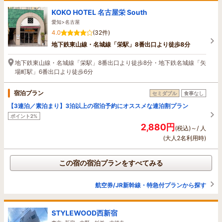
KOKO HOTEL 名古屋栄 South
愛知>名古屋
4.0
(32件)
地下鉄東山線・名城線「栄駅」8番出口より徒歩8分
地下鉄東山線・名城線「栄駅」8番出口より徒歩8分・地下鉄名城線「矢
場町駅」6番出口より徒歩6分
宿泊プラン
セミダブル
食事なし
【3連泊／素泊まり】3泊以上の宿泊予約にオススメな連泊割プラン
ポイント2%
2,880円
(税込)～/ 人
(大人2名利用時)
この宿の宿泊プランをすべてみる
航空券/JR新幹線・特急付プランから探す
STYLEWOOD西新宿