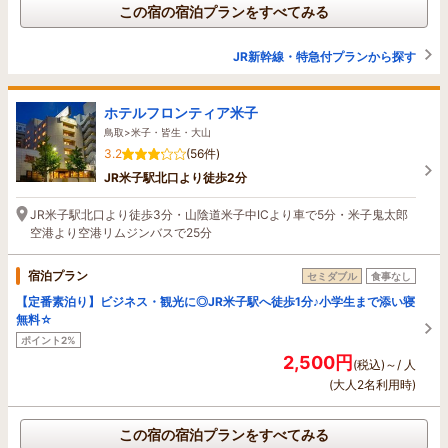
この宿の宿泊プランをすべてみる
JR新幹線・特急付プランから探す
ホテルフロンティア米子
鳥取>米子・皆生・大山
3.2
(56件)
JR米子駅北口より徒歩2分
JR米子駅北口より徒歩3分・山陰道米子中ICより車で5分・米子鬼太郎
空港より空港リムジンバスで25分
宿泊プラン
セミダブル
食事なし
【定番素泊り】ビジネス・観光に◎JR米子駅へ徒歩1分♪小学生まで添い寝
無料☆
ポイント2%
2,500円
(税込)～/ 人
(大人2名利用時)
この宿の宿泊プランをすべてみる