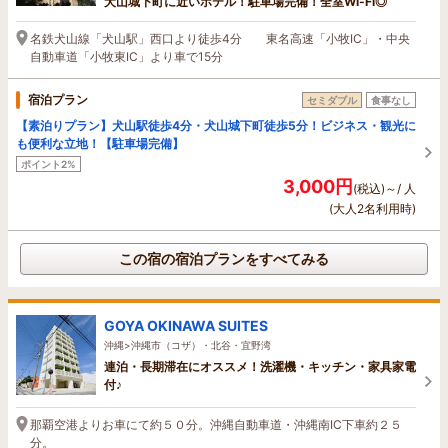
犬山城下町に近いホテル！駐車場完備！全室Wi-Fi◎
名鉄犬山線「犬山駅」西口より徒歩4分 東名高速「小牧IC」・中央
自動車道「小牧東IC」より車で15分
宿泊プラン
セミダブル
食事なし
【素泊りプラン】犬山駅徒歩4分・犬山城下町徒歩5分！ビジネス・観光に
も便利な立地！【駐車場完備】
ポイント2%
3,000円
(税込)～/ 人
(大人2名利用時)
この宿の宿泊プランをすべてみる
GOYA OKINAWA SUITES
沖縄>沖縄市（コザ）・北谷・宜野湾
連泊・長期滞在にオススメ！洗濯機・キッチン・家具家電
付♪
那覇空港よりお車にて約５０分。沖縄自動車道・沖縄南IC下車約２５
分。