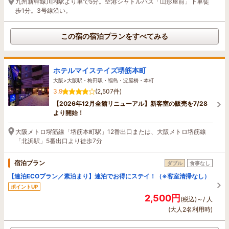
九州新幹線川内駅より車で5分。空港シャトルバス「山形屋前」下車徒
歩1分。3号線沿い。
この宿の宿泊プランをすべてみる
ホテルマイステイズ堺筋本町
大阪>大阪駅・梅田駅・福島・淀屋橋・本町
3.9
(2,507件)
【2026年12月全館リニューアル】新客室の販売を7/28
より開始！
大阪メトロ堺筋線「堺筋本町駅」12番出口または、大阪メトロ堺筋線
「北浜駅」5番出口より徒歩7分
宿泊プラン
ダブル
食事なし
【連泊ECOプラン／素泊まり】連泊でお得にステイ！（※客室清掃なし）
ポイントUP
2,500円
(税込)～/ 人
(大人2名利用時)