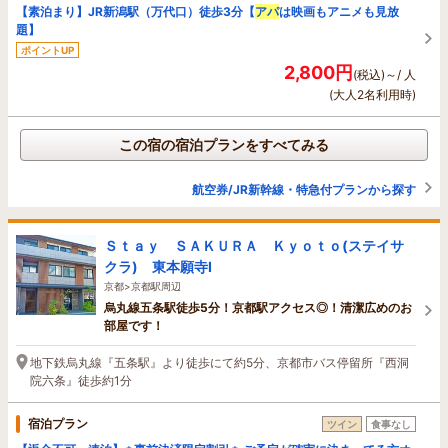
【素泊まり】JR新潟駅（万代口）徒歩3分【
アパ
は映画もアニメも見放
題】
ポイントUP
2,800円
(税込)～/ 人
(大人2名利用時)
この宿の宿泊プランをすべてみる
航空券/JR新幹線・特急付プランから探す
Ｓｔａｙ ＳＡＫＵＲＡ Ｋｙｏｔｏ(ステイサ
クラ) 東本願寺Ⅰ
京都>京都駅周辺
烏丸線五条駅徒歩5分！京都駅アクセス◎！清潔広めのお
部屋です！
地下鉄烏丸線『五条駅』より徒歩にて約5分、京都市バス停留所『西洞
院六条』徒歩約1分
宿泊プラン
ツイン
食事なし