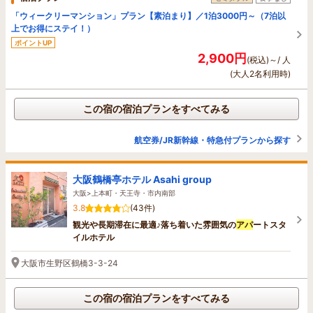
「ウィークリーマンション」プラン【素泊まり】／1泊3000円～（7泊以
上でお得にステイ！）
ポイントUP
2,900円
(税込)～/ 人
(大人2名利用時)
この宿の宿泊プランをすべてみる
航空券/JR新幹線・特急付プランから探す
大阪鶴橋亭ホテル Asahi group
大阪>上本町・天王寺・市内南部
3.8
(43件)
観光や長期滞在に最適♪落ち着いた雰囲気の
アパ
ートスタ
イルホテル
大阪市生野区鶴橋3-3-24
この宿の宿泊プランをすべてみる