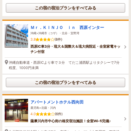
この宿の宿泊プランをすべてみる
Ｍｒ．ＫＩＮＪＯ ｉｎ 西原インター
沖縄>沖縄市（コザ）・北谷・宜野湾
3.8
(8件)
西原IC車3分・琉大＆国際大＆琉大病院近・全室家電キッ
チン付宿
沖縄自動車道・西原ICより車で３分 てだこ浦西駅よりタクシーで7分
程度、1000円未満
この宿の宿泊プランをすべてみる
アパートメントホテル西向田
鹿児島>北薩・川内
4.0
(6件)
薩摩川内市中心街の格安宿泊施設！全室Wi-fi完備♪