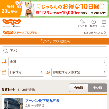
じゃらん
お得な特典をみる
「アパ」
の検索結果
全国
日付未定
部屋数未定 人数未定
合致順
安い順
991
軒中
1
～
30
軒表示
アーバン樹下烏丸五条
京都>京都駅周辺