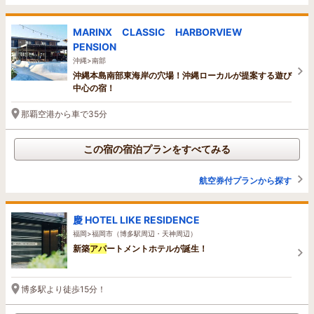
MARINX CLASSIC HARBORVIEW
PENSION
沖縄>南部
沖縄本島南部東海岸の穴場！沖縄ローカルが提案する遊び
中心の宿！
那覇空港から車で35分
この宿の宿泊プランをすべてみる
航空券付プランから探す
慶 HOTEL LIKE RESIDENCE
福岡>福岡市（博多駅周辺・天神周辺）
新築
アパ
ートメントホテルが誕生！
博多駅より徒歩15分！