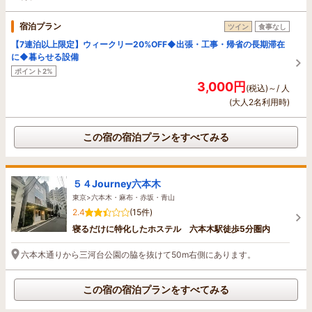
宿泊プラン
ツイン
食事なし
【7連泊以上限定】ウィークリー20%OFF◆出張・工事・帰省の長期滞在
に◆暮らせる設備
ポイント2%
3,000円
(税込)～/ 人
(大人2名利用時)
この宿の宿泊プランをすべてみる
５４Journey六本木
東京>六本木・麻布・赤坂・青山
2.4
(15件)
寝るだけに特化したホステル 六本木駅徒歩5分圏内
六本木通りから三河台公園の脇を抜けて50m右側にあります。
この宿の宿泊プランをすべてみる