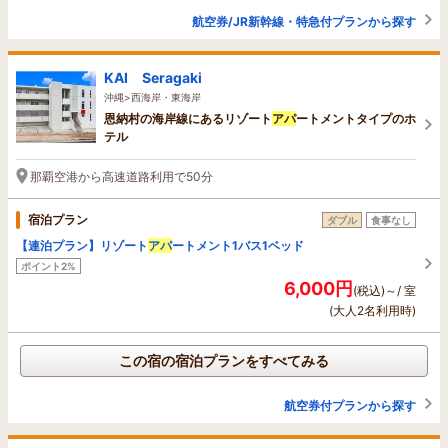
航空券/JR新幹線・特急付プランから探す
KAI Seragaki
沖縄>西海岸・東海岸
恩納村の海岸線にあるリゾート
アパ
ートメントタイプのホ
テル
那覇空港から高速道路利用で50分
宿泊プラン
ダブル
食事なし
【連泊プラン】リゾート
アパ
ートメント1バス1ベッド
ポイント2%
6,000円
(税込)～/ 室
(大人2名利用時)
この宿の宿泊プランをすべてみる
航空券付プランから探す