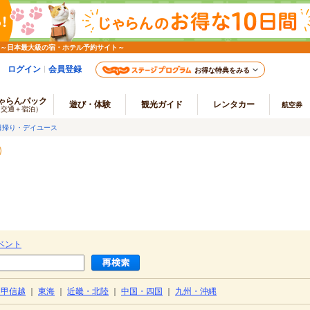
 ～日本最大級の宿・ホテル予約サイト～
ログイン
会員登録
お得な特典をみる
ゃらんパック
遊び・体験
観光ガイド
レンタカー
航空券
（交通＋宿泊）
日帰り・デイユース
ベント
・甲信越
｜
東海
｜
近畿・北陸
｜
中国・四国
｜
九州・沖縄