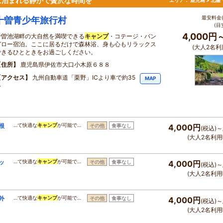
に泊まれる静かで贅沢な時間を
エリア：
鹿児島 > 北
最安料金(
十曽青少年旅行村
(目
4,000円
十曽池湖畔の大自然を満喫できる
キャンプ
・コテージ・バン
ガロー宿泊。ここに居るだけで森林浴、身も心もリラックス
(大人2名利
できるひとときをお過ごしください。
住所
鹿児島県伊佐市大口小木原６８８
アクセス
九州自動車道「栗野」ICより車で約35
MAP
分
根
…て快適な
キャンプ
が可能で…
その他
食事なし
4,000円
(税込)～
(大人2名利用
ッ
…て快適な
キャンプ
が可能で…
その他
食事なし
4,000円
(税込)～
(大人2名利用
外
…て快適な
キャンプ
が可能で…
その他
食事なし
4,000円
(税込)～
(大人2名利用