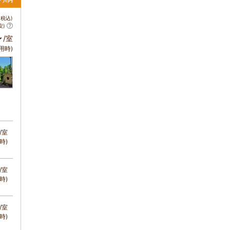
薩・川内
税込)
安)
～
/室
用時)
/室
時)
/室
時)
/室
時)