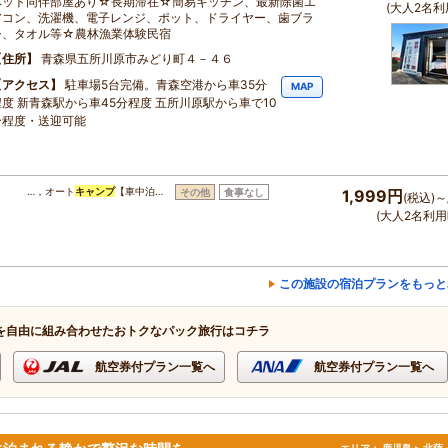
ペット同伴部屋あり☆長期滞在☆簡易キッチン、最新除菌エ
(大人2名利
アコン、洗濯機、電子レンジ、ポット、ドライヤー、歯ブラ
シ、タオル等☆農林漁業体験民宿
住所
青森県五所川原市みどり町４－４６
アクセス
駐車場5台完備。青森空港から車35分
MAP
程度 新青森駅から車45分程度 五所川原駅から車で10
分程度・送迎可能
…，オート
キャンプ
【車中泊…
その他
食事なし
1,999円
(税込)～
(大人2名利用
この施設の宿泊プランをもっと
を自由に組み合わせたおトクなパック旅行はコチラ
航空券付プラン一覧へ
航空券付プラン一覧へ