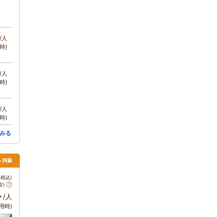
/人
時)
/人
時)
/人
時)
みる
> 阿蘇
税込)
安)
～
/人
用時)