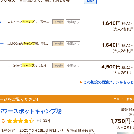
アクセス
富士山駅よりお車にて約１５分
MAP
×
…をベース
キャンプ
に、富士…
その他
食事なし
1,640円
(税込)～
(大人2名利用
ダー
…1,000mの
キャンプ
場。春は…
その他
食事なし
1,640円
(税込)～
(大人2名利用
… 次回の
キャンプ
用にお持…
その他
食事なし
4,500円
(税込)～
(大人2名利用
この施設の宿泊プランをもっと
ージをご覧ください!
エリア：
熊本 
最安料金(
パワースポットキャンプ場
(目
.3
1,750円
90件
(大人2名利
【価格改定】 2025年3月28日金曜日より、宿泊価格を改定い