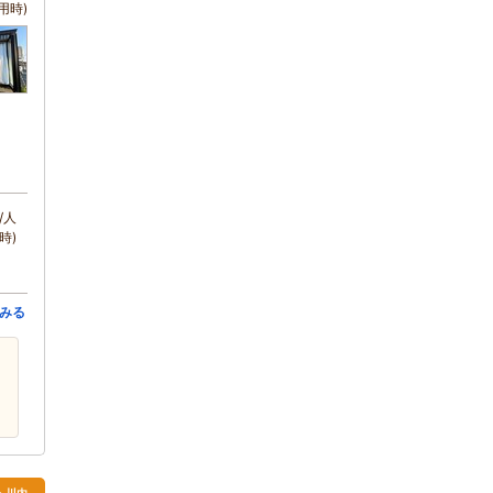
用時)
/人
時)
みる