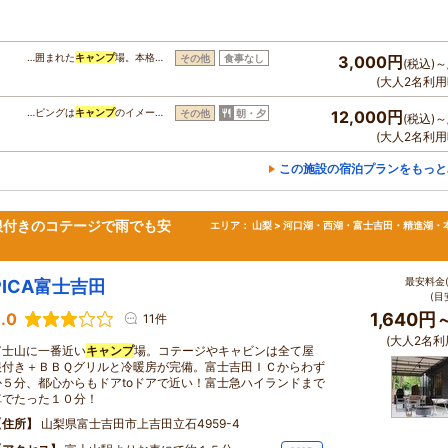
…囲まれた
キャンプ
場。本格…
その他
食事なし
3,000円
(税込)～
(大人2名利用
…ピングは
キャンプ
のイメー…
その他
朝・夕
12,000円
(税込)～
(大人2名利用
この施設の宿泊プランをもっと
根付きのコテージで雨でも安
エリア：
山梨 > 河口湖・西湖・富士吉田・精進湖・
最安料金(
PICA富士吉田
(目
.0
1,640円
11件
(大人2名利
富士山に一番近い
キャンプ
場。コテージやキャビンは全て屋
根付き＋ＢＢＱグリルと冷暖房が完備。富士吉田ＩＣからわず
か５分、都心からもドアtoドアで近い！富士急ハイランドまで
車でたった１０分！
住所
山梨県富士吉田市上吉田立石4959-4