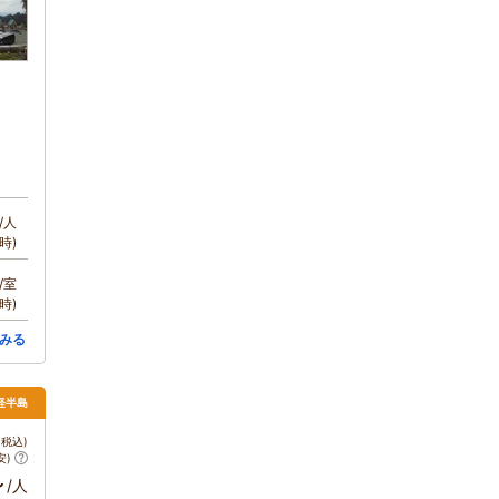
/人
時)
/室
時)
みる
津軽半島
税込)
安)
～
/人