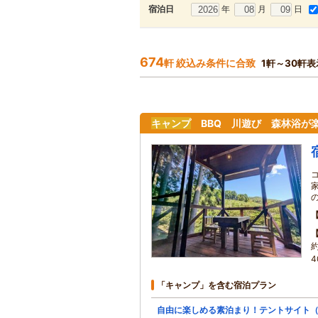
年
月
日
宿泊日
674
軒 絞込み条件に合致
1軒～30軒表
キャンプ
BBQ 川遊び 森林浴が楽
4
「キャンプ」を含む宿泊プラン
自由に楽しめる素泊まり！テントサイト