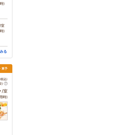
時)
/室
時)
みる
浜・東予
税込)
安)
～
/室
用時)