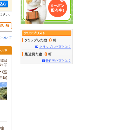
ださい。
安い順
について
0
クリップした宿とは？
> 天草
0
税込)
最近見た宿とは？
安)
～
/室
用時)
/室