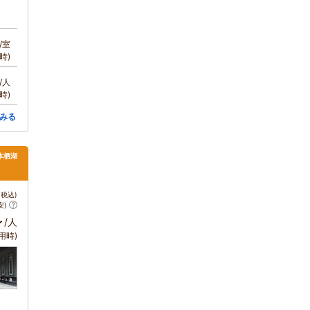
/室
時)
/人
時)
みる
本栖湖
税込)
安)
～
/人
用時)