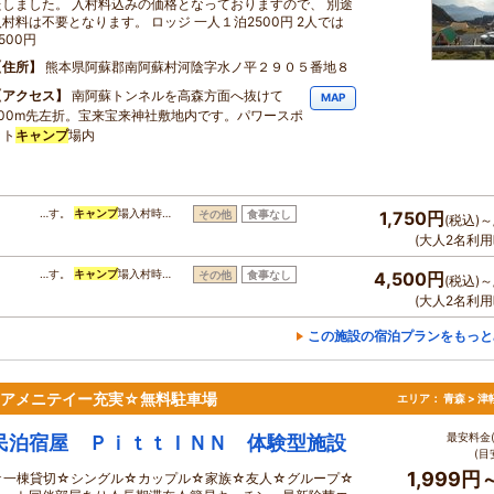
たしました。 入村料込みの価格となっておりますので、 別途
入村料は不要となります。 ロッジ 一人１泊2500円 2人では
500円
住所
熊本県阿蘇郡南阿蘇村河陰字水ノ平２９０５番地８
アクセス
南阿蘇トンネルを高森方面へ抜けて
MAP
500m先左折。宝来宝来神社敷地内です。パワースポ
ット
キャンプ
場内
…す。
キャンプ
場入村時…
その他
食事なし
1,750円
(税込)～
(大人2名利用
…す。
キャンプ
場入村時…
その他
食事なし
4,500円
(税込)～
(大人2名利用
この施設の宿泊プランをもっと
やアメニテイー充実☆無料駐車場
エリア：
青森 > 
最安料金(
民泊宿屋 ＰｉｔｔＩＮＮ 体験型施設
(目
1,999円
☆一棟貸切☆シングル☆カップル☆家族☆友人☆グループ☆