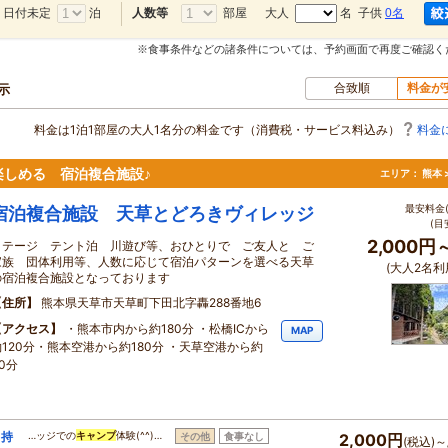
日付未定
泊
部屋
大人
名 子供
0名
人数等
※食事条件などの諸条件については、予約画面で再度ご確認く
合致順
料金が
示
料金は1泊1部屋の大人1名分の料金です（消費税・サービス料込み）
料金
しめる 宿泊複合施設♪
エリア：
熊本 
最安料金(
宿泊複合施設 天草とどろきヴィレッジ
(目
2,000円
コテージ テント泊 川遊び等、おひとりで ご友人と ご
家族 団体利用等、人数に応じて宿泊パターンを選べる天草
(大人2名利
の宿泊複合施設となっております
住所
熊本県天草市天草町下田北字轟288番地6
アクセス
・熊本市内から約180分 ・松橋ICから
MAP
約120分・熊本空港から約180分 ・天草空港から約
0分
（持
…ッジでの
キャンプ
体験(^^)…
その他
食事なし
2,000円
(税込)～