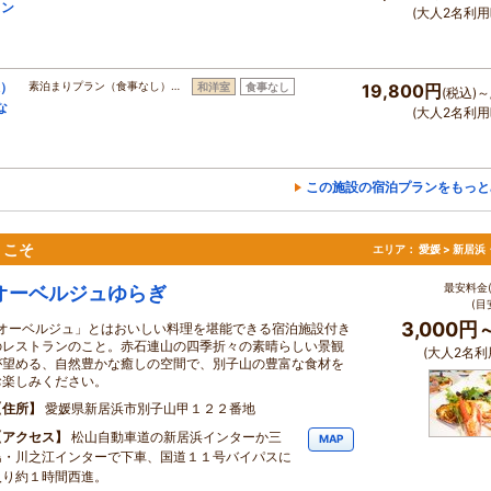
ャン
(大人2名利用
棟）
素泊まりプラン（食事なし）…
和洋室
食事なし
19,800円
(税込)～
な
(大人2名利用
この施設の宿泊プランをもっと
うこそ
エリア：
愛媛 > 新居
最安料金(
オーベルジュゆらぎ
(目
3,000円
｢オーベルジュ」とはおいしい料理を堪能できる宿泊施設付き
のレストランのこと。赤石連山の四季折々の素晴らしい景観
(大人2名利
が望める、自然豊かな癒しの空間で、別子山の豊富な食材を
お楽しみください。
住所
愛媛県新居浜市別子山甲１２２番地
アクセス
松山自動車道の新居浜インターか三
MAP
島・川之江インターで下車、国道１１号バイパスに
入り約１時間西進。