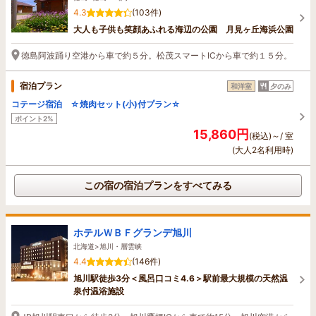
4.3
(103件)
大人も子供も笑顔あふれる海辺の公園 月見ヶ丘海浜公園
徳島阿波踊り空港から車で約５分。松茂スマートICから車で約１５分。
宿泊プラン
和洋室
夕のみ
コテージ宿泊 ☆焼肉セット(小)付プラン☆
ポイント2%
15,860円
(税込)～/ 室
(大人2名利用時)
この宿の宿泊プランをすべてみる
ホテルＷＢＦグランデ旭川
北海道>旭川・層雲峡
4.4
(146件)
旭川駅徒歩3分＜風呂口コミ4.6＞駅前最大規模の天然温
泉付温浴施設