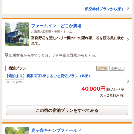
航空券付プランから探す
ファームイン どこか農場
北海道>富良野・美瑛・トマム
富良野岳を望むベリー園の中の隠れ家。谷を渡る風に吹か
れて。
旭川空港から車で５０分。ＪＲ中富良野駅から６ｋｍ。
宿泊プラン
ダブル
食事なし
【素泊まり】農家民宿1棟まるごと貸切プラン＜B棟＞
ポイント2%
40,000円
(税込)～/ 室
(大人2名利用時)
この宿の宿泊プランをすべてみる
鹿ヶ壺キャンプフィールド