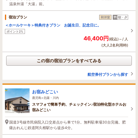
温泉外湯「大湯」前。
宿泊プラン
和洋室
朝・夕
＜ホールケーキ＞特典付きプラン お誕生日、記念日に。
ポイント2%
46,400円
(税込)～/ 人
(大人2名利用時)
この宿の宿泊プランをすべてみる
航空券付プランから探す
お宿みどこい
鹿児島>北薩・川内
スマフォで簡単予約、チェックイン♪宿泊特化型ホテルお
宿みどこい
国道3号線市民病院入口交差点から車で1分。無料駐車場30台完備。肥
薩おれんじ鉄道阿久根駅から徒歩4分。