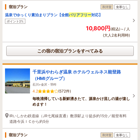
宿泊プラン
和洋室
食事なし
温泉でゆっくり素泊まりプラン【全館
バリアフリー
対応】
ポイント2%
10,800円
(税込)～/ 人
(大人2名利用時)
この宿の宿泊プランをすべてみる
千里浜やわらぎ温泉 ホテルウェルネス能登路
（HMIグループ）
石川>金沢・羽咋
4.2
(572件)
毎晩清掃している新鮮湧きたて、源泉かけ流しの湯が楽し
めます！
IRいしかわ鉄道線（JR七尾線直通）敷浪駅より徒歩約15分／能登有料
道路今浜ＩＣから約5分
宿泊プラン
和洋室
食事なし