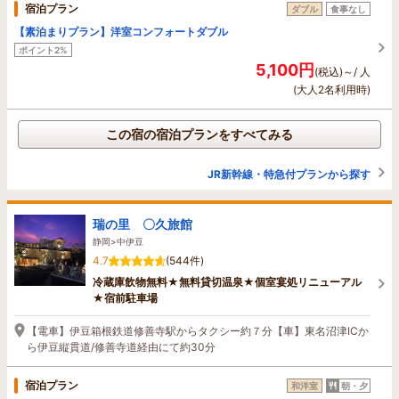
宿泊プラン
ダブル
食事なし
【素泊まりプラン】洋室コンフォートダブル
ポイント2%
5,100円
(税込)～/ 人
(大人2名利用時)
この宿の宿泊プランをすべてみる
JR新幹線・特急付プランから探す
瑞の里 〇久旅館
静岡>中伊豆
4.7
(544件)
冷蔵庫飲物無料★無料貸切温泉★個室宴処リニューアル
★宿前駐車場
【電車】伊豆箱根鉄道修善寺駅からタクシー約７分【車】東名沼津ICか
ら伊豆縦貫道/修善寺道経由にて約30分
宿泊プラン
和洋室
朝・夕