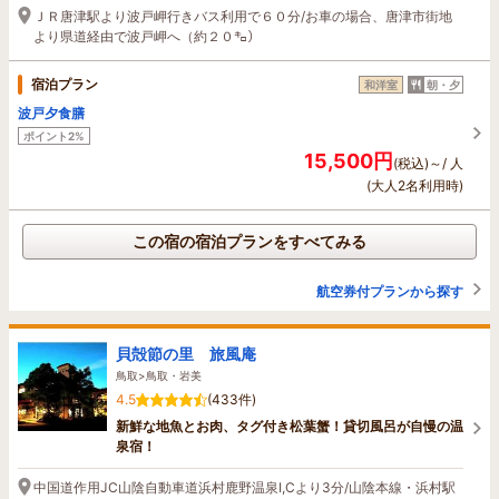
ＪＲ唐津駅より波戸岬行きバス利用で６０分/お車の場合、唐津市街地
より県道経由で波戸岬へ（約２０㌔）
宿泊プラン
和洋室
朝・夕
波戸夕食膳
ポイント2%
15,500円
(税込)～/ 人
(大人2名利用時)
この宿の宿泊プランをすべてみる
航空券付プランから探す
貝殻節の里 旅風庵
鳥取>鳥取・岩美
4.5
(433件)
新鮮な地魚とお肉、タグ付き松葉蟹！貸切風呂が自慢の温
泉宿！
中国道作用JC山陰自動車道浜村鹿野温泉I,Cより3分/山陰本線・浜村駅