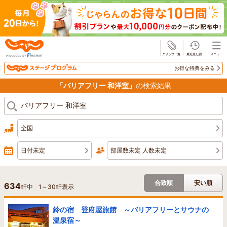
じゃらん
お得な特典をみる
「バリアフリー 和洋室」
の検索結果
全国
日付未定
部屋数未定 人数未定
合致順
安い順
634
軒中
1
～
30
軒表示
鈴の宿 登府屋旅館 ～バリアフリーとサウナの
温泉宿～