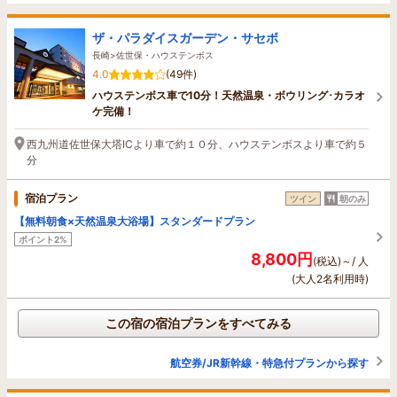
ザ・パラダイスガーデン・サセボ
長崎>佐世保・ハウステンボス
4.0
(49件)
ハウステンボス車で10分！天然温泉・ボウリング･カラオ
ケ完備！
西九州道佐世保大塔ICより車で約１０分、ハウステンボスより車で約５
分
宿泊プラン
ツイン
朝のみ
【無料朝食×天然温泉大浴場】スタンダードプラン
ポイント2%
8,800円
(税込)～/ 人
(大人2名利用時)
この宿の宿泊プランをすべてみる
航空券/JR新幹線・特急付プランから探す