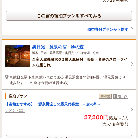
(大人2名利用時)
この宿の宿泊プランをすべてみる
航空券付プランから探す
奥日光 源泉の宿 ゆの森
栃木>日光・霧降高原・奥日光・中禅寺湖・今市
全室天然温泉100％露天風呂付！美食・名湯のスロータイ
ムな癒し旅
東武日光駅下車東武バスにて終点湯元温泉まで約1時間。湯元温泉より
徒歩5分。（冬季は金精峠通行止め）
宿泊プラン
和洋室
朝・夕
【当館おすすめ】 源泉掛流しの露天付客室 ～森の和～
ポイント2%
57,500円
(税込)～/ 人
(大人2名利用時)