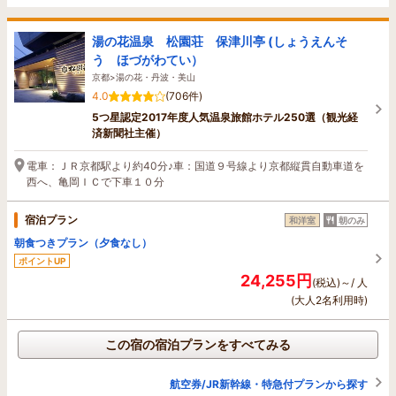
湯の花温泉 松園荘 保津川亭 (しょうえんそ
う ほづがわてい）
京都>湯の花・丹波・美山
4.0
(706件)
5つ星認定2017年度人気温泉旅館ホテル250選（観光経
済新聞社主催）
電車：ＪＲ京都駅より約40分♪車：国道９号線より京都縦貫自動車道を
西へ、亀岡ＩＣで下車１０分
宿泊プラン
和洋室
朝のみ
朝食つきプラン（夕食なし）
ポイントUP
24,255円
(税込)～/ 人
(大人2名利用時)
この宿の宿泊プランをすべてみる
航空券/JR新幹線・特急付プランから探す