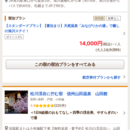
JR旭川駅東口から徒歩2分。旭川鷹栖ICから車で約15分。旭川空港から
バスで約40分。札幌までJRで90分。
宿泊プラン
和洋室
食事なし
【スタンダードプラン】【素泊まり】天然温泉「みなぴりかの湯」で癒し
の旭川ステイ！
ポイント2%
14,000円
(税込)～/ 人
(大人2名利用時)
この宿の宿泊プランをすべてみる
航空券付プランから探す
松川渓谷に佇む宿 信州山田温泉 山田館
長野>長野・戸隠・小布施
4.9
(220件)
＜1日9組様のおもてなし＞四季の渓谷美、やすらぎのい
で湯
須坂駅または小布施駅下車【無料送迎・要予約】松川の渓流沿い、山田