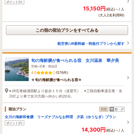
ポイント2%
15,150円
(税込)～/ 人
(大人2名利用時)
この宿の宿泊プランをすべてみる
航空券/JR新幹線・特急付プランから探す
旬の海鮮膳が食べられる宿 女川温泉 華夕美
宮城>石巻・気仙沼
4.0
(576件)
☆旬の海鮮膳が食べられる宿☆
※JR石巻線浦宿駅より徒歩１５分（送迎可）、※三陸自動車道石巻・女
川ICより車で女川方面へ向かい約20分。
宿泊プラン
和室
朝・夕
女川の海鮮和食膳 リーズナブルなお料理 夕凪（ゆうなぎ）プラン
ポイント2%
14,300円
(税込)～/ 人