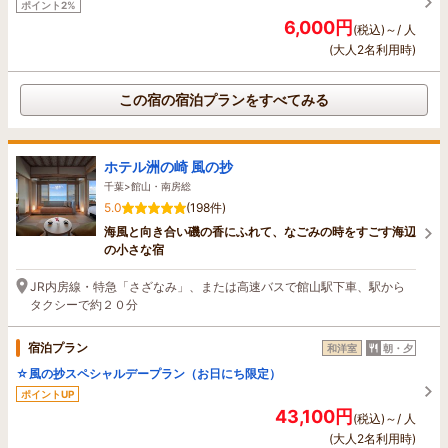
ポイント2%
6,000円
(税込)～/ 人
(大人2名利用時)
この宿の宿泊プランをすべてみる
ホテル洲の崎 風の抄
千葉>館山・南房総
5.0
(198件)
海風と向き合い磯の香にふれて、なごみの時をすごす海辺
の小さな宿
JR内房線・特急「さざなみ」、または高速バスで館山駅下車、駅から
タクシーで約２０分
宿泊プラン
和洋室
朝・夕
☆風の抄スペシャルデープラン（お日にち限定）
ポイントUP
43,100円
(税込)～/ 人
(大人2名利用時)