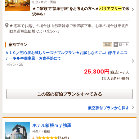
山形>米沢・置賜
★ご家族で”親孝行旅”をお考えの方へ★
バリアフリー
で米
沢牛を♪
★電車でお越しの場合は山形新幹線で米沢駅下車、お車の場合は東北自
動車道福島飯坂ICより米沢へ♪
宿泊プラン
和室
朝・夕
Ａ１Ｃ／初心者お試しリーズナブルプラン★お試しなのに…山形牛ミニス
テーキ◆半個室風・お食事処にて
ポイント2%
25,300円
(税込)～/ 人
(大人3名利用時)
この宿の宿泊プランをすべてみる
航空券付プランから探す
ホテル箱根ｍｙ強羅
神奈川>箱根
4.8
(34件)