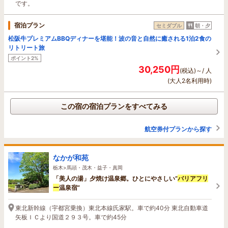
です。
宿泊プラン
セミダブル
朝・夕
松阪牛プレミアムBBQディナーを堪能！波の音と自然に癒される1泊2食の
リトリート旅
ポイント2%
30,250円
(税込)～/ 人
(大人2名利用時)
この宿の宿泊プランをすべてみる
航空券付プランから探す
なかが和苑
栃木>馬頭・茂木・益子・真岡
「美人の湯」夕焼け温泉郷。ひとにやさしい“
バリアフリ
ー
温泉宿”
東北新幹線（宇都宮乗換）東北本線氏家駅。車で約40分 東北自動車道
矢板ＩＣより国道２９３号。車で約45分