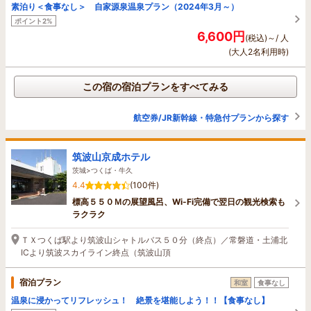
素泊り＜食事なし＞ 自家源泉温泉プラン（2024年3月～）
ポイント2%
6,600円
(税込)～/ 人
(大人2名利用時)
この宿の宿泊プランをすべてみる
航空券/JR新幹線・特急付プランから探す
筑波山京成ホテル
茨城>つくば・牛久
4.4
(100件)
標高５５０Ｍの展望風呂、Wi-Fi完備で翌日の観光検索も
ラクラク
ＴＸつくば駅より筑波山シャトルバス５０分（終点）／常磐道・土浦北
ICより筑波スカイライン終点（筑波山頂
宿泊プラン
和室
食事なし
温泉に浸かってリフレッシュ！ 絶景を堪能しよう！！【食事なし】