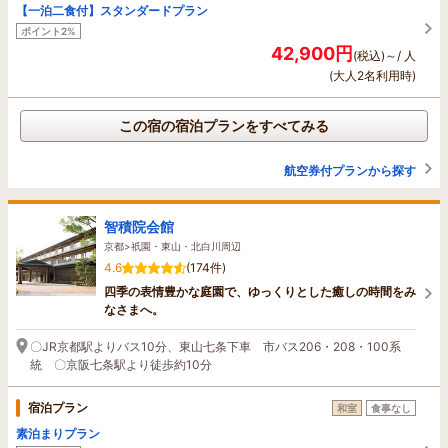
【一泊二食付】スタンダードプラン
ポイント2%
42,900円
(税込)～/ 人
(大人2名利用時)
この宿の宿泊プランをすべてみる
航空券付プランから探す
智積院会館
京都>祇園・東山・北白川周辺
4.6
(174件)
四季の表情豊かな庭園で、ゆっくりとした癒しの時間をみ
なさまへ。
〇JR京都駅よりバス10分、東山七条下車 市バス206・208・100系
統 〇京阪七条駅より徒歩約10分
宿泊プラン
和室
食事なし
素泊まりプラン