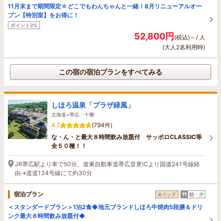
11月末まで期間限定☆どこでもわんちゃんと一緒！8月リニューアルオー
プン【特別室】をお得に！
ポイント2%
52,800円
(税込)～/ 人
(大人2名利用時)
この宿の宿泊プランをすべてみる
しほろ温泉「プラザ緑風」
北海道>帯広・十勝
4.7
(794件)
な・ん・と最大８時間飲み放題付 サッポロCLASSIC等
全５０種！！
JR帯広駅より車で50分。道東自動車道帯広音更ICより国道241号線経
由→道道134号線にて約30分
宿泊プラン
4ベッド
朝・夕
＜スタンダードプラン＞1泊2食◆地元ブランドしほろ牛焼肉5段膳＆ドリ
ンク最大８時間飲み放題付◆