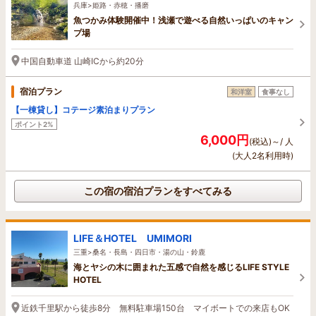
兵庫>姫路・赤穂・播磨
魚つかみ体験開催中！浅瀬で遊べる自然いっぱいのキャン
プ場
中国自動車道 山崎ICから約20分
宿泊プラン
和洋室
食事なし
【一棟貸し】コテージ素泊まりプラン
ポイント2%
6,000円
(税込)～/ 人
(大人2名利用時)
この宿の宿泊プランをすべてみる
LIFE＆HOTEL UMIMORI
三重>桑名・長島・四日市・湯の山・鈴鹿
海とヤシの木に囲まれた五感で自然を感じるLIFE STYLE
HOTEL
近鉄千里駅から徒歩8分 無料駐車場150台 マイボートでの来店もOK