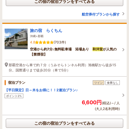
この宿の宿泊プランをすべてみる
航空券付プランから探す
旅の宿 らくちん
沖縄>那覇
4.8
(703件)
空港から約7分♪無料駐車場 浴場あり
和洋室
が人気の
【禁煙宿】
那覇空港から車で約７分（うみそらトンネル利用）旭橋駅から徒歩15
分。国際通りまで徒歩20分（車で5分）
宿泊プラン
ツイン
食事なし
【平日限定】日～木をお得に！！2連泊プラン♪
ポイント2%
6,600円
(税込)～/ 人
(大人2名利用時)
この宿の宿泊プランをすべてみる