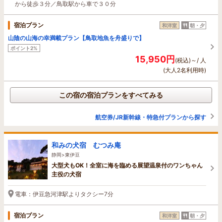
から徒歩３分／鳥取駅から車で３０分
宿泊プラン
和洋室
朝・夕
山陰の山海の幸満載プラン【鳥取地魚を舟盛りで】
ポイント2%
15,950円
(税込)～/ 人
(大人2名利用時)
この宿の宿泊プランをすべてみる
航空券/JR新幹線・特急付プランから探す
和みの犬宿 むつみ庵
静岡>東伊豆
大型犬もOK！全室に海を臨める展望温泉付のワンちゃん
主役の犬宿
電車：伊豆急河津駅よりタクシー7分
宿泊プラン
和洋室
朝・夕