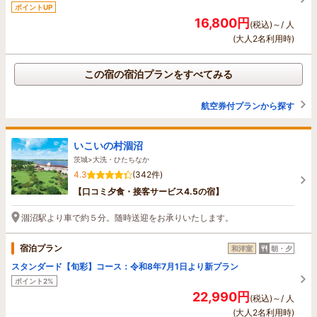
ポイントUP
16,800円
(税込)～/ 人
(大人2名利用時)
この宿の宿泊プランをすべてみる
航空券付プランから探す
いこいの村涸沼
茨城>大洗・ひたちなか
4.3
(342件)
【口コミ夕食・接客サービス4.5の宿】
涸沼駅より車で約５分。随時送迎をお承りいたします。
宿泊プラン
和洋室
朝・夕
スタンダード【旬彩】コース：令和8年7月1日より新プラン
ポイント2%
22,990円
(税込)～/ 人
(大人2名利用時)