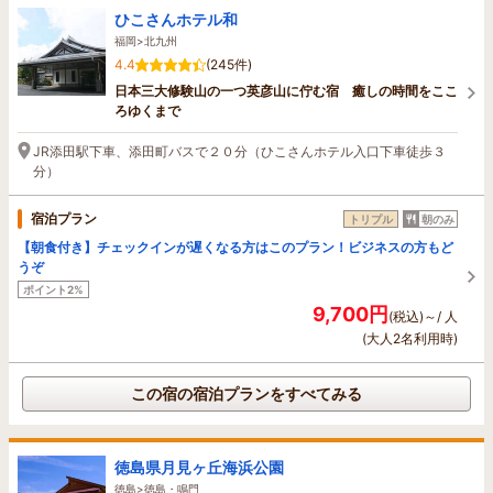
ひこさんホテル和
福岡>北九州
4.4
(245件)
日本三大修験山の一つ英彦山に佇む宿 癒しの時間をここ
ろゆくまで
JR添田駅下車、添田町バスで２０分（ひこさんホテル入口下車徒歩３
分）
宿泊プラン
トリプル
朝のみ
【朝食付き】チェックインが遅くなる方はこのプラン！ビジネスの方もど
うぞ
ポイント2%
9,700円
(税込)～/ 人
(大人2名利用時)
この宿の宿泊プランをすべてみる
徳島県月見ヶ丘海浜公園
徳島>徳島・鳴門