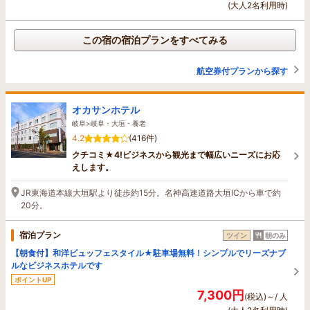
(大人2名利用時)
この宿の宿泊プランをすべてみる
航空券付プランから探す
オカサンホテル
岐阜>岐阜・大垣・養老
4.2
(416件)
クチコミ★4!ビジネスから観光まで幅広いニーズにお応
えします。
JR東海道本線大垣駅より徒歩約15分。名神高速道路大垣ICから車で約
20分。
宿泊プラン
ツイン
朝のみ
【朝食付】和洋ビュッフェスタイル★駐車場無料！シンプルでリーズナブ
ルなビジネスホテルです
ポイントUP
7,300円
(税込)～/ 人