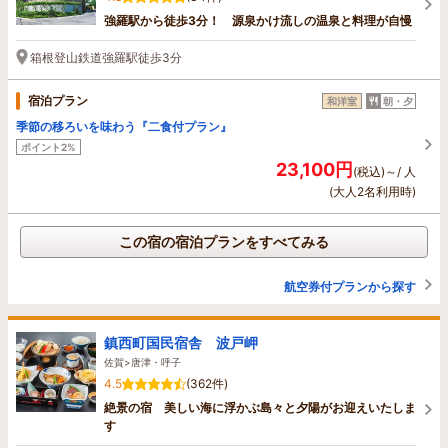
強羅駅から徒歩3分！ 源泉かけ流しの温泉と料理が自慢
箱根登山鉄道強羅駅徒歩3分
宿泊プラン
和洋室
朝・夕
季節の移ろいを味わう『二食付プラン』
ポイント2%
23,100円
(税込)～/ 人
(大人2名利用時)
この宿の宿泊プランをすべてみる
航空券付プランから探す
鎮西町国民宿舎 波戸岬
佐賀>唐津・呼子
4.5
(362件)
絶景の宿 美しい海に浮かぶ島々と夕陽がお迎えいたしま
す