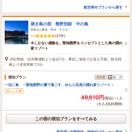
航空券付プランから探す
碧き島の宿 熊野別邸 中の島
和歌山>勝浦・串本・すさみ
4.9
(37件)
今しかない感動を。聖地熊野をコンセプトとした島の隠れ
家リゾート
JR紀勢線・紀伊勝浦駅より徒歩7分。事前ご連絡でお迎え可能。観光桟
橋より送迎客船で5分。
宿泊プラン
和洋室
朝・夕
一泊二食 ～聖地熊野の麓で過ごす、ゆらら至高の隠れ家リゾート～
ポイントUP
49,610円
(税込)～/ 人
(大人2名利用時)
この宿の宿泊プランをすべてみる
航空券/JR新幹線・特急付プランから探す