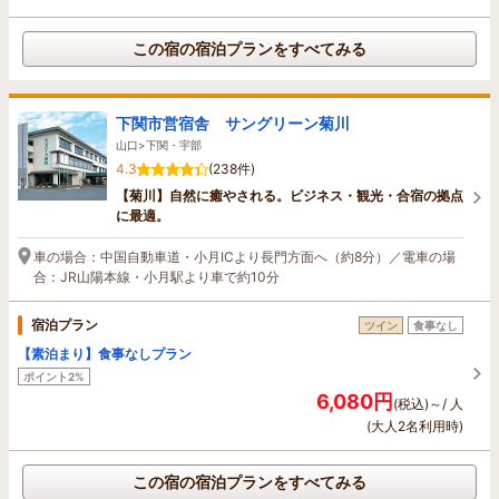
この宿の宿泊プランをすべてみる
下関市営宿舎 サングリーン菊川
山口>下関・宇部
4.3
(238件)
【菊川】自然に癒やされる。ビジネス・観光・合宿の拠点
に最適。
車の場合：中国自動車道・小月ICより長門方面へ（約8分）／電車の場
合：JR山陽本線・小月駅より車で約10分
宿泊プラン
ツイン
食事なし
【素泊まり】食事なしプラン
ポイント2%
6,080円
(税込)～/ 人
(大人2名利用時)
この宿の宿泊プランをすべてみる