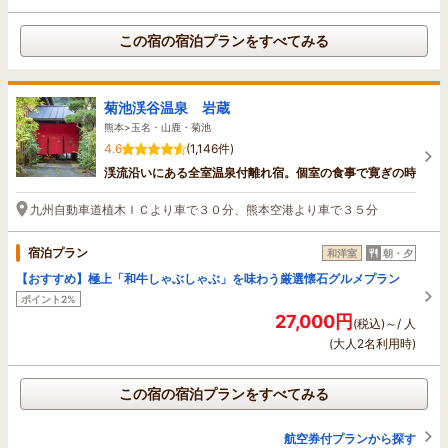
この宿の宿泊プランをすべてみる
菊池渓谷温泉 岩蔵
熊本>玉名・山鹿・菊池
4.6
(1,146件)
渓流沿いにある全室温泉付離れ宿。個室の食事で寛ぎの時
九州自動車道植木ＩＣより車で３０分、熊本空港より車で３５分
宿泊プラン
和洋室
朝・夕
【おすすめ】極上「和牛しゃぶしゃぶ」を味わう厳選懐石グルメプラン
ポイント2%
27,000円
(税込)～/ 人
(大人2名利用時)
この宿の宿泊プランをすべてみる
航空券付プランから探す