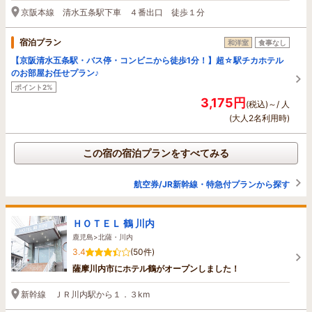
京阪本線 清水五条駅下車 ４番出口 徒歩１分
宿泊プラン
和洋室
食事なし
【京阪清水五条駅・バス停・コンビニから徒歩1分！】超☆駅チカホテル
のお部屋お任せプラン♪
ポイント2%
3,175円
(税込)～/ 人
(大人2名利用時)
この宿の宿泊プランをすべてみる
航空券/JR新幹線・特急付プランから探す
ＨＯＴＥＬ 鶴 川内
鹿児島>北薩・川内
3.4
(50件)
薩摩川内市にホテル鶴がオープンしました！
新幹線 ＪＲ川内駅から１．３km