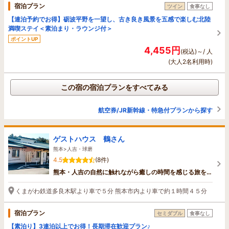
宿泊プラン
ツイン
食事なし
【連泊予約でお得】砺波平野を一望し、古き良き風景を五感で楽しむ北陸
満喫ステイ＜素泊まり・ラウンジ付＞
ポイントUP
4,455円
(税込)～/ 人
(大人2名利用時)
この宿の宿泊プランをすべてみる
航空券/JR新幹線・特急付プランから探す
ゲストハウス 鶴さん
熊本>人吉・球磨
4.5
(8件)
熊本・人吉の自然に触れながら癒しの時間を感じる旅を…
くまがわ鉄道多良木駅より車で５分 熊本市内より車で約１時間４５分
宿泊プラン
セミダブル
食事なし
【素泊り】3連泊以上でお得！長期滞在歓迎プラン♪