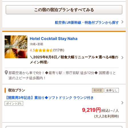
この宿の宿泊プランをすべてみる
航空券/JR新幹線・特急付プランから探す
Hotel Cocktail Stay Naha
沖縄>那覇
4.5
(117件)
＼2025年6月6日／朝食大幅リニューアル★選べる4種の
メイン料理♪
那覇空港から車で6分！◆最寄り駅：県庁前駅 徒歩12分◆ 国際通りと
波の上ビーチ徒歩圏内！
宿泊プラン
和洋室
食事なし
【開業周3年記念】素泊り◆ソフトドリンク ラウンジ付き
ポイント2%
9,219円
(税込)～/ 人
(大人2名利用時)