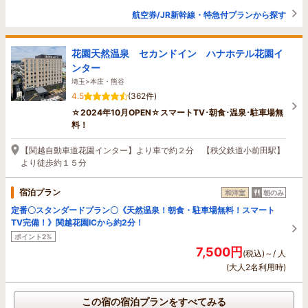
航空券/JR新幹線・特急付プランから探す
花園天然温泉 セカンドイン ハナホテル花園イ
ンター
埼玉>本庄・熊谷
4.5
(362件)
☆2024年10月OPEN☆スマートTV･朝食･温泉･駐車場無
料！
【関越自動車道花園インター】より車で約２分 【秩父鉄道小前田駅】
より徒歩約１５分
宿泊プラン
和洋室
朝のみ
定番〇スタンダードプラン〇《天然温泉！朝食・駐車場無料！スマート
TV完備！》関越花園ICから約2分！
ポイント2%
7,500円
(税込)～/ 人
(大人2名利用時)
この宿の宿泊プランをすべてみる