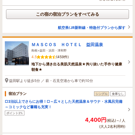
この宿の宿泊プランをすべてみる
航空券/JR新幹線・特急付プランから探す
ＭＡＳＣＯＳ ＨＯＴＥＬ 益田温泉
島根>益田・浜田・津和野
4.5
(459件)
地下から湧き出る美肌天然温泉★拘り抜いた手作り健康
朝食★
益田駅より徒歩5分 ／ 萩・石見空港から車で約10分
宿泊プラン
シングル
食事なし
□3泊以上でさらにお得！□～広々とした天然温泉＆サウナ・水風呂完備
～コミックなど書籍も充実！
ポイント2%
4,400円
(税込)～/ 人
(大人2名利用時)