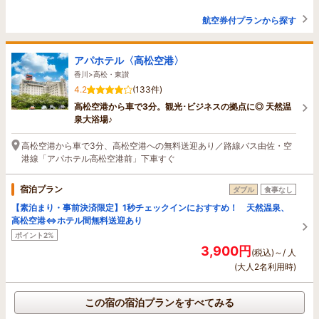
航空券付プランから探す
アパホテル〈高松空港〉
香川>高松・東讃
4.2
(133件)
高松空港から車で3分。観光･ビジネスの拠点に◎ 天然温
泉大浴場♪
高松空港から車で3分、高松空港への無料送迎あり／路線バス由佐・空
港線「アパホテル高松空港前」下車すぐ
宿泊プラン
ダブル
食事なし
【素泊まり・事前決済限定】1秒チェックインにおすすめ！ 天然温泉、
高松空港⇔ホテル間無料送迎あり
ポイント2%
3,900円
(税込)～/ 人
(大人2名利用時)
この宿の宿泊プランをすべてみる