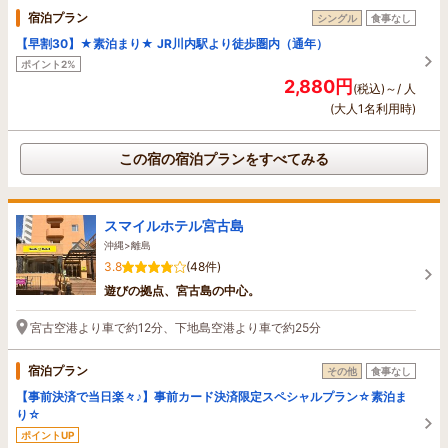
宿泊プラン
シングル
食事なし
【早割30】★素泊まり★ JR川内駅より徒歩圏内（通年）
ポイント2%
2,880円
(税込)～/ 人
(大人1名利用時)
この宿の宿泊プランをすべてみる
スマイルホテル宮古島
沖縄>離島
3.8
(48件)
遊びの拠点、宮古島の中心。
宮古空港より車で約12分、下地島空港より車で約25分
宿泊プラン
その他
食事なし
【事前決済で当日楽々♪】事前カード決済限定スペシャルプラン☆素泊ま
り☆
ポイントUP