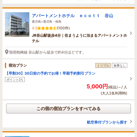
アパートメントホテル ｅｃｏｔｔ 谷山
鹿児島>鹿児島・桜島
4.5
(100件)
JR谷山駅徒歩4分｜住まうように泊まるアパートメントホ
テル
指宿枕崎線 谷山駅から徒歩で約4分ほどです。
宿泊プラン
トリプル
食事なし
【早割30】30日前の予約でお得！早期予約割引プラン
ポイント2%
5,000円
(税込)～/ 人
(大人2名利用時)
この宿の宿泊プランをすべてみる
航空券付プランから探す