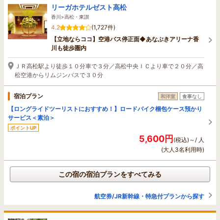
リーガホテルゼスト高松
香川>高松・東讃
4.2
(1,727件)
【立地ならココ】空港バス停正面◆あなぶきアリーナ香
川も徒歩圏内
ＪＲ高松駅より徒歩１０分車で３分／高松中央ＩＣより車で２０分／高
松空港からリムジンバスで３０分
宿泊プラン
和洋室
食事なし
【ロングライドツーリストにおすすめ！】ロードバイク梱包ケース預かり
サービス＜素泊＞
ポイントUP
5,600円
(税込)～/ 人
(大人3名利用時)
この宿の宿泊プランをすべてみる
航空券/JR新幹線・特急付プランから探す