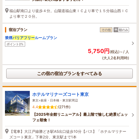
福山駅南口より徒歩４分。山陽道福山東ＩＣより車で１５分福山西ＩＣ
より車で２０分。
宿泊プラン
その他
朝のみ
禁煙
バリアフリー
ルームプラン
ポイント2%
5,750円
(税込)～/ 人
(大人2名利用時)
この宿の宿泊プランをすべてみる
ホテルマリナーズコート東京
東京>銀座・日本橋・東京駅周辺
4.4
(271件)
【2025年全館リニューアル】最上階で愉しむ絶景ビュッ
フェ朝食！
【電車】大江戸線勝どき駅A5出口徒歩10分【バス】「ホテルマリナー
ズコート東京」下車2分、東京駅まで1本