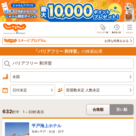
じゃらん
お得な特典をみる
「バリアフリー 和洋室」
の検索結果
全国
日付未定
部屋数未定 人数未定
合致順
安い順
632
軒中
1
～
30
軒表示
平戸海上ホテル
長崎>平戸・松浦・田平