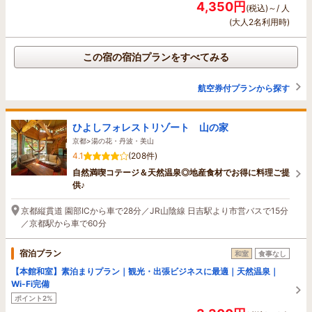
4,350円
(税込)～/ 人
(大人2名利用時)
この宿の宿泊プランをすべてみる
航空券付プランから探す
ひよしフォレストリゾート 山の家
京都>湯の花・丹波・美山
4.1
(208件)
自然満喫コテージ＆天然温泉◎地産食材でお得に料理ご提
供♪
京都縦貫道 園部ICから車で28分／JR山陰線 日吉駅より市営バスで15分
／京都駅から車で60分
宿泊プラン
和室
食事なし
【本館和室】素泊まりプラン｜観光・出張ビジネスに最適｜天然温泉｜
Wi-Fi完備
ポイント2%