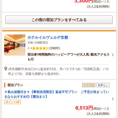
3,300円
(税込)～/ 人
(大人2名利用時)
この宿の宿泊プランをすべてみる
ホテルイルヴェルデ京都
京都>京都駅周辺
4.4
(288件)
宿泊者1時間無料のハッピーアワーが大人気♪観光アクセス
も◎
JR京都駅中央出口から徒歩約12分、市バスで3つめ「河原町正面」バス
停より1分。京阪七条駅から徒歩6分。
宿泊プラン
トリプル
食事なし
☆飲み放題付き☆【事前決済限定】返金不可プラン ご予定が決まってい
るならおすすめ◎【素泊まり】
ポイントUP
6,513円
(税込)～/ 人
(大人2名利用時)