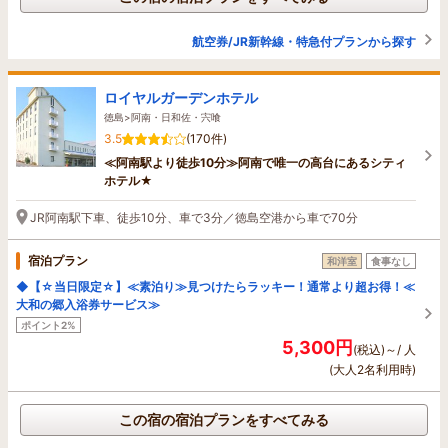
航空券/JR新幹線・特急付プランから探す
ロイヤルガーデンホテル
徳島>阿南・日和佐・宍喰
3.5
(170件)
≪阿南駅より徒歩10分≫阿南で唯一の高台にあるシティ
ホテル★
JR阿南駅下車、徒歩10分、車で3分／徳島空港から車で70分
宿泊プラン
和洋室
食事なし
◆【☆当日限定☆】≪素泊り≫見つけたらラッキー！通常より超お得！≪
大和の郷入浴券サービス≫
ポイント2%
5,300円
(税込)～/ 人
(大人2名利用時)
この宿の宿泊プランをすべてみる