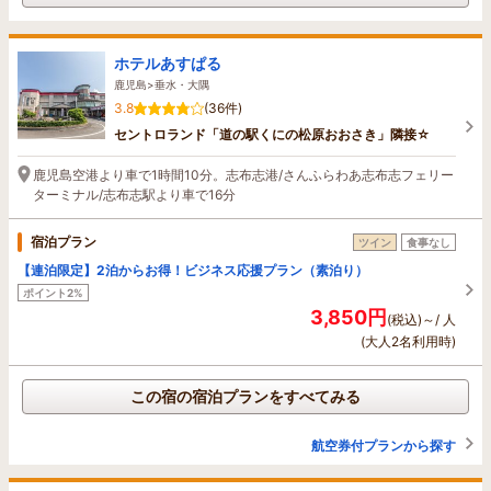
ホテルあすぱる
鹿児島>垂水・大隅
3.8
(36件)
セントロランド「道の駅くにの松原おおさき」隣接☆
鹿児島空港より車で1時間10分。志布志港/さんふらわあ志布志フェリー
ターミナル/志布志駅より車で16分
宿泊プラン
ツイン
食事なし
【連泊限定】2泊からお得！ビジネス応援プラン（素泊り）
ポイント2%
3,850円
(税込)～/ 人
(大人2名利用時)
この宿の宿泊プランをすべてみる
航空券付プランから探す