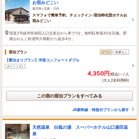
お宿みどこい
鹿児島>北薩・川内
スマフォで簡単予約、チェックイン♪宿泊特化型ホテルお
宿みどこい
国道3号線市民病院入口交差点から車で1分。無料駐車場30台完備。肥
薩おれんじ鉄道阿久根駅から徒歩4分。
宿泊プラン
ダブル
食事なし
【素泊まりプラン】洋室コンフォートダブル
ポイント2%
4,350円
(税込)～/ 人
(大人2名利用時)
この宿の宿泊プランをすべてみる
JR新幹線・特急付プランから探す
天然温泉 白狐の湯 スーパーホテル山口湯田温
泉