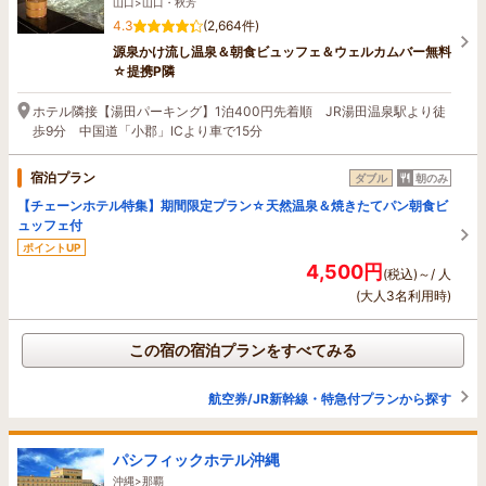
山口>山口・秋芳
4.3
(2,664件)
源泉かけ流し温泉＆朝食ビュッフェ＆ウェルカムバー無料
☆提携P隣
ホテル隣接【湯田パーキング】1泊400円先着順 JR湯田温泉駅より徒
歩9分 中国道「小郡」ICより車で15分
宿泊プラン
ダブル
朝のみ
【チェーンホテル特集】期間限定プラン☆天然温泉＆焼きたてパン朝食ビ
ュッフェ付
ポイントUP
4,500円
(税込)～/ 人
(大人3名利用時)
この宿の宿泊プランをすべてみる
航空券/JR新幹線・特急付プランから探す
パシフィックホテル沖縄
沖縄>那覇