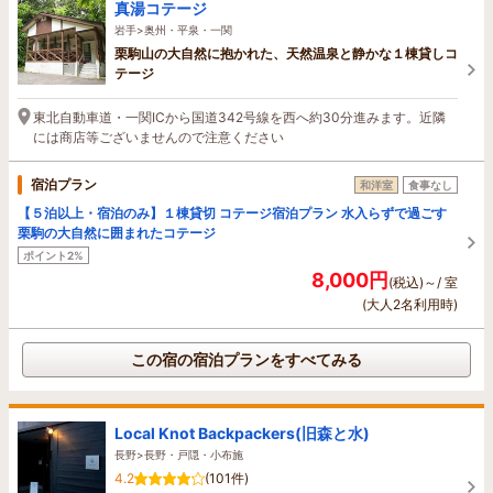
真湯コテージ
岩手>奥州・平泉・一関
栗駒山の大自然に抱かれた、天然温泉と静かな１棟貸しコ
テージ
東北自動車道・一関ICから国道342号線を西へ約30分進みます。近隣
には商店等ございませんので注意ください
宿泊プラン
和洋室
食事なし
【５泊以上・宿泊のみ】１棟貸切 コテージ宿泊プラン 水入らずで過ごす
栗駒の大自然に囲まれたコテージ
ポイント2%
8,000円
(税込)～/ 室
(大人2名利用時)
この宿の宿泊プランをすべてみる
Local Knot Backpackers(旧森と水)
長野>長野・戸隠・小布施
4.2
(101件)