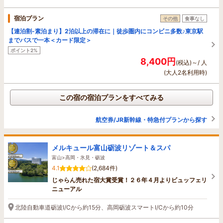
宿泊プラン
その他
食事なし
【連泊割-素泊まり】2泊以上の滞在に｜徒歩圏内にコンビニ多数♪東京駅
までバスで一本＜カード限定＞
ポイント2%
8,400円
(税込)～/ 人
(大人2名利用時)
この宿の宿泊プランをすべてみる
航空券/JR新幹線・特急付プランから探す
メルキュール富山砺波リゾート＆スパ
富山>高岡・氷見・砺波
4.1
(2,684件)
じゃらん売れた宿大賞受賞！２６年４月よりビュッフェリ
ニューアル
北陸自動車道砺波I/Cから約15分、高岡砺波スマートI/Cから約10分