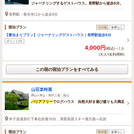
ジャーナリングするゲストハウス。長野駅から徒歩5分。
長野駅・善光寺口から徒歩5分
宿泊プラン
その他
食事なし
【素泊まりプラン】ジャーナリングゲストハウス｜長野駅徒歩5分
ポイント2%
4,000円
(税込)～/ 人
(大人1名利用時)
この宿の宿泊プランをすべてみる
山荘楽時屋
岡山>津山・美作三湯・蒜山
バリアフリー
でログハウス 自然大好き遊び盛りも大満足
米子道湯原IC下車右折後10分、津黒高原スキー場方面へ右折
宿泊プラン
和洋室
食事なし