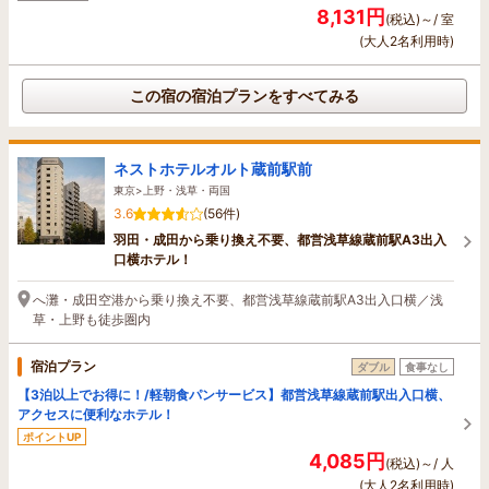
8,131円
(税込)～/ 室
(大人2名利用時)
この宿の宿泊プランをすべてみる
ネストホテルオルト蔵前駅前
東京>上野・浅草・両国
3.6
(56件)
羽田・成田から乗り換え不要、都営浅草線蔵前駅A3出入
口横ホテル！
へ灘・成田空港から乗り換え不要、都営浅草線蔵前駅A3出入口横／浅
草・上野も徒歩圏内
宿泊プラン
ダブル
食事なし
【3泊以上でお得に！/軽朝食パンサービス】都営浅草線蔵前駅出入口横、
アクセスに便利なホテル！
ポイントUP
4,085円
(税込)～/ 人
(大人2名利用時)