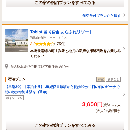
この宿の宿泊プランをすべてみる
航空券付プランから探す
Tabist 国民宿舎 あらふねリゾート
和歌山>勝浦・串本・すさみ
3.8
(175件)
本州最南端の町！温泉と地元の新鮮な海鮮料理をお楽しみ
ください！
JR紀勢本線紀伊田原駅下車徒歩約10分
宿泊プラン
和室
食事なし
【早割30】【素泊まり】 JR紀伊田原駅から徒歩10分！目の前のビーチで
朝の散歩や海水浴を♪(通年)
ポイント2%
3,600円
(税込)～/ 人
(大人2名利用時)
この宿の宿泊プランをすべてみる