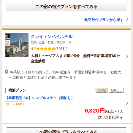
この宿の宿泊プランをすべてみる
航空券付プランから探す
クレイトンベイホテル
広島>三原・竹原・東広島・呉
4.7
(797件)
大和ミュージアムまで車で5分 無料平面駐車場有60台
全室禁煙
JR呉駅よりお車で約５分。無料送迎有 平面無料駐車場60台 戦艦大
和の艦橋とほぼ同じ高さの最上階で朝食を
宿泊プラン
和洋室
食事なし
【早期割引 60】シンプルステイ（素泊り）
ポイントUP
6,820円
(税込)～/ 人
(大人2名利用時)
この宿の宿泊プランをすべてみる