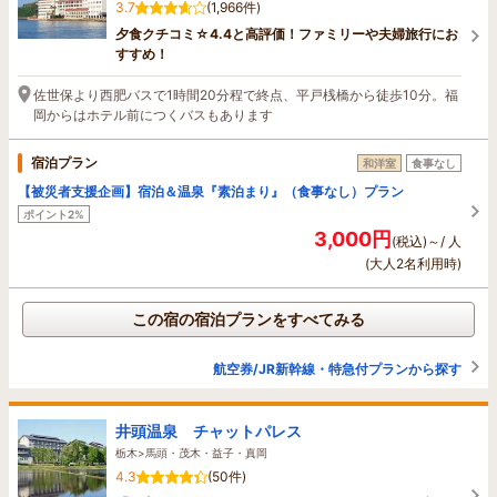
3.7
(1,966件)
夕食クチコミ☆4.4と高評価！ファミリーや夫婦旅行にお
すすめ！
佐世保より西肥バスで1時間20分程で終点、平戸桟橋から徒歩10分。福
岡からはホテル前につくバスもあります
宿泊プラン
和洋室
食事なし
【被災者支援企画】宿泊＆温泉『素泊まり』（食事なし）プラン
ポイント2%
3,000円
(税込)～/ 人
(大人2名利用時)
この宿の宿泊プランをすべてみる
航空券/JR新幹線・特急付プランから探す
井頭温泉 チャットパレス
栃木>馬頭・茂木・益子・真岡
4.3
(50件)