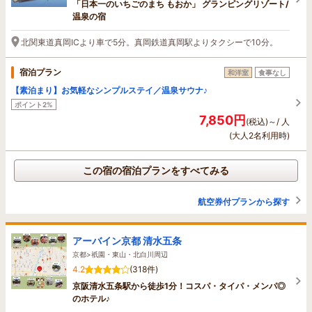
「日本一のいちごのまち もおか」 グランピングリゾート/
温泉の宿
北関東道真岡ICより車で5分。真岡鉄道真岡駅よりタクシーで10分。
宿泊プラン
和洋室
食事なし
【素泊まり】お気軽なシンプルステイ／温泉サウナ♪
ポイント2%
7,850円
(税込)～/ 人
(大人2名利用時)
この宿の宿泊プランをすべてみる
航空券付プランから探す
アーバイン京都 清水五条
京都>祇園・東山・北白川周辺
4.2
(318件)
京阪清水五条駅から徒歩1分！コスパ・タイパ・メンパ◎
のホテル♪