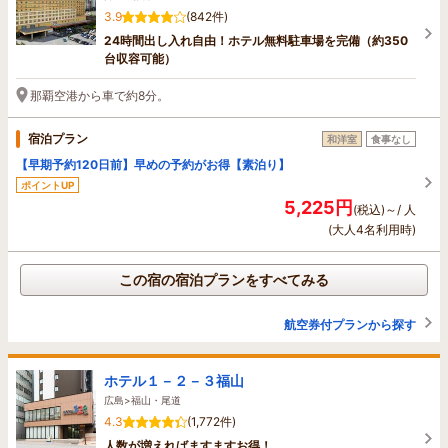
3.9
(842件)
24時間出し入れ自由！ホテル無料駐車場を完備（約350
台収容可能）
那覇空港から車で約8分。
宿泊プラン
和洋室
食事なし
【早期予約120日前】早めの予約がお得【素泊り】
ポイントUP
5,225円
(税込)～/ 人
(大人4名利用時)
この宿の宿泊プランをすべてみる
航空券付プランから探す
ホテル１－２－３福山
広島>福山・尾道
4.3
(1,772件)
人数が増えればますますお得！