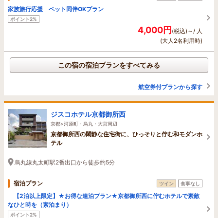
家族旅行応援 ペット同伴OKプラン
ポイント2%
4,000円
(税込)～/ 人
(大人2名利用時)
この宿の宿泊プランをすべてみる
航空券付プランから探す
ジスコホテル京都御所西
京都>河原町・烏丸・大宮周辺
京都御所西の閑静な住宅街に、ひっそりと佇む和モダンホ
テル
烏丸線丸太町駅2番出口から徒歩約5分
宿泊プラン
ツイン
食事なし
【2泊以上限定】★お得な連泊プラン★京都御所西に佇むホテルで素敵
なひと時を（素泊まり）
ポイント2%