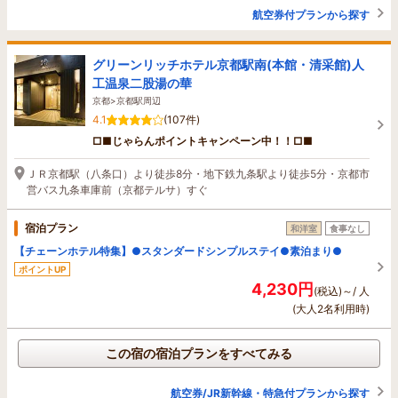
航空券付プランから探す
グリーンリッチホテル京都駅南(本館・清采館)人
工温泉二股湯の華
京都>京都駅周辺
4.1
(107件)
□■じゃらんポイントキャンペーン中！！□■
ＪＲ京都駅（八条口）より徒歩8分・地下鉄九条駅より徒歩5分・京都市
営バス九条車庫前（京都テルサ）すぐ
宿泊プラン
和洋室
食事なし
【チェーンホテル特集】●スタンダードシンプルステイ●素泊まり●
ポイントUP
4,230円
(税込)～/ 人
(大人2名利用時)
この宿の宿泊プランをすべてみる
航空券/JR新幹線・特急付プランから探す