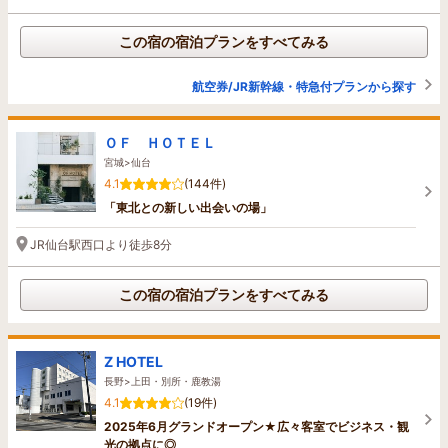
この宿の宿泊プランをすべてみる
航空券/JR新幹線・特急付プランから探す
ＯＦ ＨＯＴＥＬ
宮城>仙台
4.1
(144件)
「東北との新しい出会いの場」
JR仙台駅西口より徒歩8分
この宿の宿泊プランをすべてみる
Z HOTEL
長野>上田・別所・鹿教湯
4.1
(19件)
2025年6月グランドオープン★広々客室でビジネス・観
光の拠点に◎