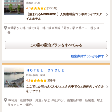
北海道>札幌
4.3
(366件)
【泊まれるMORIHICO.】人気珈琲店コラボのライフスタ
イルホテル
大通駅から地下鉄で4分！地下鉄東西線「菊水」駅２番出口 徒歩３
分
この宿の宿泊プランをすべてみる
航空券付プランから探す
ＨＯＴＥＬ ＣＹＣＬＥ
広島>福山・尾道
4.8
(158件)
ここでしか味わえないひとときの中で心と身体のサイクル
をリセット
JR利用：山陽本線「尾道」駅より徒歩5分、山陽新幹線「新尾道」駅よ
りタクシーで15分。