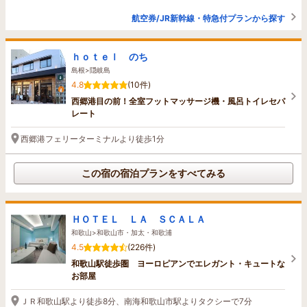
航空券/JR新幹線・特急付プランから探す
ｈｏｔｅｌ のち
島根>隠岐島
4.8
(10件)
西郷港目の前！全室フットマッサージ機・風呂トイレセパ
レート
西郷港フェリーターミナルより徒歩1分
この宿の宿泊プランをすべてみる
ＨＯＴＥＬ ＬＡ ＳＣＡＬＡ
和歌山>和歌山市・加太・和歌浦
4.5
(226件)
和歌山駅徒歩圏 ヨーロピアンでエレガント・キュートな
お部屋
ＪＲ和歌山駅より徒歩8分、南海和歌山市駅よりタクシーで7分