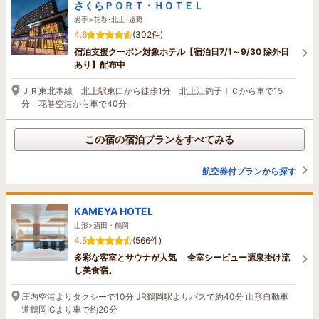
さくらＰＯＲＴ・ＨＯＴＥＬ
岩手>花巻･北上･遠野
4.6
(302件)
宿泊支援クーポン対象ホテル【宿泊日7/1～9/30 除外日
あり】配布中
ＪＲ東北本線 北上駅東口から徒歩1分 北上江釣子ＩＣから車で15
分 花巻空港から車で40分
この宿の宿泊プランをすべてみる
航空券付プランから探す
KAMEYA HOTEL
山形>酒田・鶴岡
4.5
(566件)
多彩な客室とサウナが人気 全室シービュー源泉掛け流
し美食宿。
庄内空港よりタクシーで10分 JR鶴岡駅よりバスで約40分 山形自動車
道鶴岡ICより車で約20分