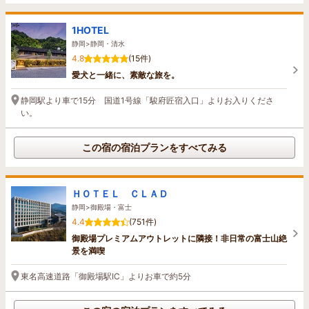
1HOTEL
静岡>静岡・清水
4.8
(15件)
愛犬と一緒に、素敵な旅を。
静岡駅より車で15分 国道1号線「駿府匠宿入口」よりお入りくださ
い。
この宿の宿泊プランをすべてみる
ＨＯＴＥＬ ＣＬＡＤ
静岡>御殿場・富士
4.4
(751件)
御殿場プレミアムアウトレットに隣接！非日常の富士山絶
景を満喫
東名高速道路「御殿場駅IC」よりお車で約5分