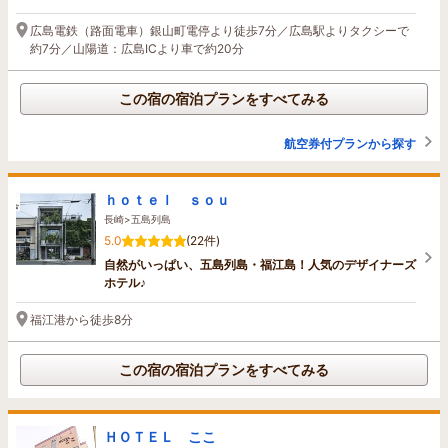
広島電鉄（路面電車）銀山町電停より徒歩7分／広島駅よりタクシーで
約7分／山陽道：広島ICより車で約20分
この宿の宿泊プランをすべてみる
航空券付プランから探す
ｈｏｔｅｌ ｓｏｕ
長崎>五島列島
5.0
(22件)
自然がいっぱい、五島列島・福江島！人気のデザイナーズ
ホテル♪
福江港から徒歩8分
この宿の宿泊プランをすべてみる
ＨＯＴＥＬ ここ