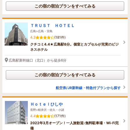
この宿の宿泊プランをすべてみる
ＴＲＵＳＴ ＨＯＴＥＬ
広島>広島・宮島
4.3
(181件)
クチコミ4.4★広島駅6分。個室とカプセルが充実のビジ
ネスホテル
広島駅新幹線口（北口）から徒歩6分
この宿の宿泊プランをすべてみる
航空券/JR新幹線・特急付プランから探す
Ｈｏｔｅｌひしや
長野>軽井沢・佐久・小諸
4.4
(171件)
2022年3月オープン！一人旅歓迎♪無料駐車場・Wi-Fi完
備