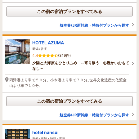
この宿の宿泊プランをすべてみる
航空券/JR新幹線・特急付プランから探す
HOTEL AZUMA
新潟>佐渡
4.4
(319件)
夕陽と大海原をひとり占め ～寄り添う 心温かいおもて
なし～
両津港より車で５０分。小木港より車で７０分｡世界文化遺産の佐渡金
山より車で１０分。
この宿の宿泊プランをすべてみる
航空券/JR新幹線・特急付プランから探す
hotel nansui
高知>高知・須崎・南国