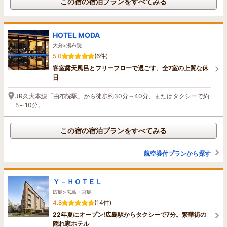
この宿の宿泊プランをすべてみる
HOTEL MODA
大分>湯布院
5.0
(6件)
客室露天風呂とフリーフローで過ごす、全7室の上質な休
日
JR久大本線「由布院駅」から徒歩約30分～40分、またはタクシーで約
5～10分。
この宿の宿泊プランをすべてみる
航空券付プランから探す
Ｙ－ＨＯＴＥＬ
広島>広島・宮島
4.8
(14件)
22年夏にオープン!広島駅からタクシーで7分。繁華街の
隠れ家ホテル