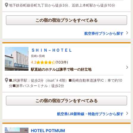
地下鉄谷町線谷町九丁目から徒歩3分、近鉄上本町駅から徒歩10分
この宿の宿泊プランをすべてみる
航空券付プランから探す
ＳＨＩＮ－ＨＯＴＥＬ
長崎>長崎
4.3
(103件)
駅直結のホテルは諫早で唯一の好立地
■JR諫早駅：徒歩2分（iisaﾋﾞﾙ 4階）■長崎自動車道諫早IC：車で約10
分■諫早バスターミナル：徒歩2分
この宿の宿泊プランをすべてみる
航空券/JR新幹線・特急付プランから探す
HOTEL POTMUM