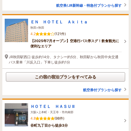
航空券/JR新幹線・特急付プランから探す
ＥＮ ＨＯＴＥＬ Ａｋｉｔａ
秋田>秋田
4.2
(121件)
【2025年7月オープン】空港行バス停スグ！飲食観光に
便利なエリア
JR秋田駅西口 徒歩約14分、タクシー約5分、秋田駅から秋田中央交通
バス乗車「川反入口」下車し徒歩約1分
この宿の宿泊プランをすべてみる
航空券付プランから探す
ＨＯＴＥＬ ＨＡＳＵ Ⅱ
大阪>上本町・天王寺・市内南部
4.8
(98件)
谷町九丁目から徒歩3分