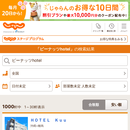
じゃらん
お得な特典をみる
「ピーナッツhotel」
の検索結果
全国
日付未定
部屋数未定 人数未定
合致順
安い順
1000
軒中
1
～
30
軒表示
ＨＯＴＥＬ Ｋｕｕ
沖縄>離島