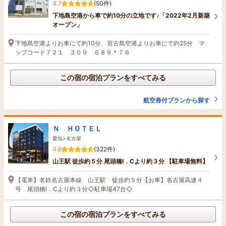
4.7
(50件)
下地島空港から車で約10分の立地です♪「2022年2月新築
オープン」
下地島空港よりお車にて約10分、宮古島空港よりお車にて約25分 マ
ップコード７２１ ３０９ ６８９＊７６
この宿の宿泊プランをすべてみる
航空券付プランから探す
Ｎ ＨＯＴＥＬ
愛知>名古屋
4.6
(322件)
山王駅 徒歩約５分 尾頭橋I．Cより約３分 【駐車場無料】
【電車】名鉄名古屋本線 山王駅 徒歩約５分【お車】名古屋高速４
号 尾頭橋I．Cより約３分◇駐車場47台◇
この宿の宿泊プランをすべてみる