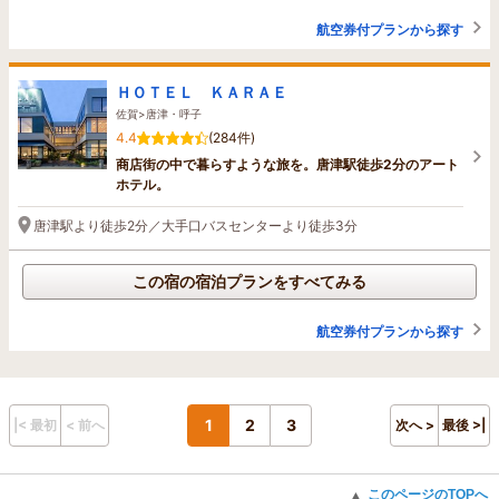
航空券付プランから探す
ＨＯＴＥＬ ＫＡＲＡＥ
佐賀>唐津・呼子
4.4
(284件)
商店街の中で暮らすような旅を。唐津駅徒歩2分のアート
ホテル。
唐津駅より徒歩2分／大手口バスセンターより徒歩3分
この宿の宿泊プランをすべてみる
航空券付プランから探す
1
2
3
|< 最初
< 前へ
次へ >
最後 >|
このページのTOPへ
▲