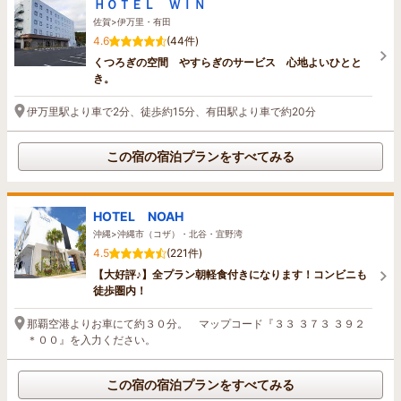
ＨＯＴＥＬ ＷＩＮ
佐賀>伊万里・有田
4.6
(44件)
くつろぎの空間 やすらぎのサービス 心地よいひとと
き。
伊万里駅より車で2分、徒歩約15分、有田駅より車で約20分
この宿の宿泊プランをすべてみる
HOTEL NOAH
沖縄>沖縄市（コザ）・北谷・宜野湾
4.5
(221件)
【大好評♪】全プラン朝軽食付きになります！コンビニも
徒歩圏内！
那覇空港よりお車にて約３０分。 マップコード『３３ ３７３ ３９２
＊００』を入力ください。
この宿の宿泊プランをすべてみる