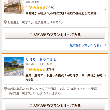
島根>隠岐島
4.7
(60件)
西郷港から徒歩３分の好立地！活動の拠点として最適♪
西郷港より徒歩３分 隠岐空港より車で８分
この宿の宿泊プランをすべてみる
航空券付プランから探す
ＵＮＯ ＨＯＴＥＬ
岡山>岡山・玉野・牛窓
4.5
(178件)
直島・豊島アート巡りの拠点！宇野港フェリー乗場から徒
歩3分！！
無料駐車場/JR宇野みなと線「宇野駅」徒歩1分/直島行フェリー乗場
（宇野港）徒歩3分/『たまの湯』徒歩2分
この宿の宿泊プランをすべてみる