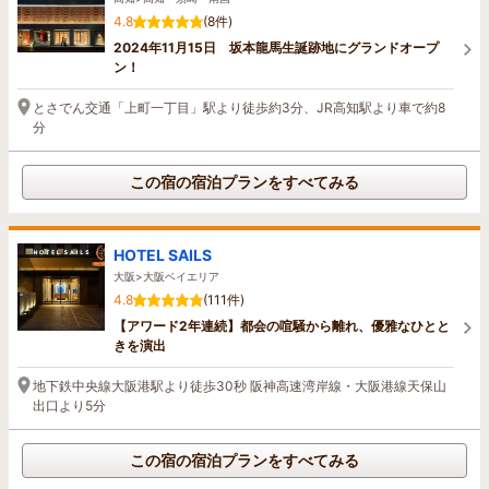
4.8
(8件)
2024年11月15日 坂本龍馬生誕跡地にグランドオープ
ン！
とさでん交通「上町一丁目」駅より徒歩約3分、JR高知駅より車で約8
分
この宿の宿泊プランをすべてみる
HOTEL SAILS
大阪>大阪ベイエリア
4.8
(111件)
【アワード2年連続】都会の喧騒から離れ、優雅なひとと
きを演出
地下鉄中央線大阪港駅より徒歩30秒 阪神高速湾岸線・大阪港線天保山
出口より5分
この宿の宿泊プランをすべてみる