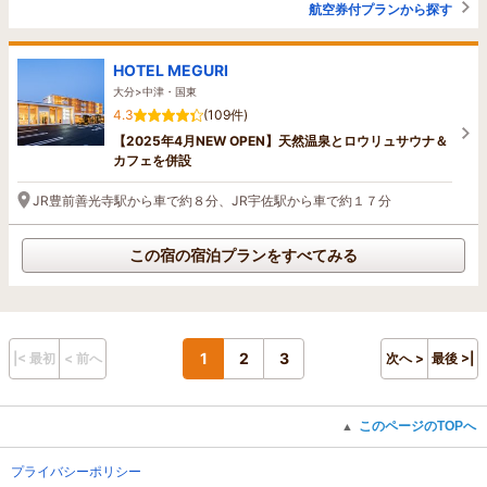
航空券付プランから探す
HOTEL MEGURI
大分>中津・国東
4.3
(109件)
【2025年4月NEW OPEN】天然温泉とロウリュサウナ＆
カフェを併設
JR豊前善光寺駅から車で約８分、JR宇佐駅から車で約１７分
この宿の宿泊プランをすべてみる
1
2
3
|< 最初
< 前へ
次へ >
最後 >|
このページのTOPへ
▲
プライバシーポリシー