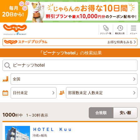
じゃらん
お得な特典をみる
「ピーナッツhotel」
の検索結果
全国
日付未定
部屋数未定 人数未定
合致順
安い順
1000
軒中
1
～
30
軒表示
ＨＯＴＥＬ Ｋｕｕ
沖縄>離島