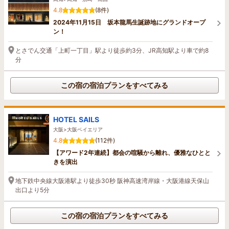
4.8
(8件)
2024年11月15日 坂本龍馬生誕跡地にグランドオープ
ン！
とさでん交通「上町一丁目」駅より徒歩約3分、JR高知駅より車で約8
分
この宿の宿泊プランをすべてみる
HOTEL SAILS
大阪>大阪ベイエリア
4.8
(112件)
【アワード2年連続】都会の喧騒から離れ、優雅なひとと
きを演出
地下鉄中央線大阪港駅より徒歩30秒 阪神高速湾岸線・大阪港線天保山
出口より5分
この宿の宿泊プランをすべてみる