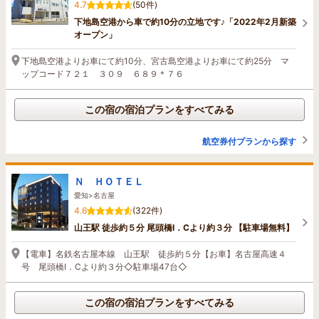
4.7
(50件)
下地島空港から車で約10分の立地です♪「2022年2月新築
オープン」
下地島空港よりお車にて約10分、宮古島空港よりお車にて約25分 マ
ップコード７２１ ３０９ ６８９＊７６
この宿の宿泊プランをすべてみる
航空券付プランから探す
Ｎ ＨＯＴＥＬ
愛知>名古屋
4.6
(322件)
山王駅 徒歩約５分 尾頭橋I．Cより約３分 【駐車場無料】
【電車】名鉄名古屋本線 山王駅 徒歩約５分【お車】名古屋高速４
号 尾頭橋I．Cより約３分◇駐車場47台◇
この宿の宿泊プランをすべてみる