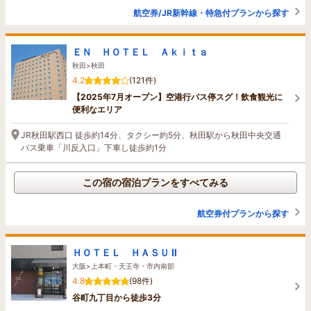
航空券/JR新幹線・特急付プランから探す
ＥＮ ＨＯＴＥＬ Ａｋｉｔａ
秋田>秋田
4.2
(121件)
【2025年7月オープン】空港行バス停スグ！飲食観光に
便利なエリア
JR秋田駅西口 徒歩約14分、タクシー約5分、秋田駅から秋田中央交通
バス乗車「川反入口」下車し徒歩約1分
この宿の宿泊プランをすべてみる
航空券付プランから探す
ＨＯＴＥＬ ＨＡＳＵ Ⅱ
大阪>上本町・天王寺・市内南部
4.8
(98件)
谷町九丁目から徒歩3分