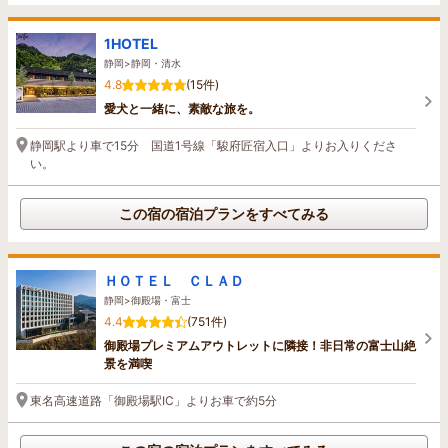
1HOTEL
静岡>静岡・清水
4.8
(15件)
愛犬と一緒に、素敵な旅を。
静岡駅より車で15分 国道1号線「駿府匠宿入口」よりお入りくださ
い。
この宿の宿泊プランをすべてみる
ＨＯＴＥＬ ＣＬＡＤ
静岡>御殿場・富士
4.4
(751件)
御殿場プレミアムアウトレットに隣接！非日常の富士山絶
景を満喫
東名高速道路「御殿場駅IC」よりお車で約5分