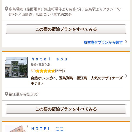
広島電鉄（路面電車）銀山町電停より徒歩7分／広島駅よりタクシーで
約7分／山陽道：広島ICより車で約20分
この宿の宿泊プランをすべてみる
航空券付プランから探す
ｈｏｔｅｌ ｓｏｕ
長崎>五島列島
5.0
(22件)
自然がいっぱい、五島列島・福江島！人気のデザイナーズ
ホテル♪
福江港から徒歩8分
この宿の宿泊プランをすべてみる
ＨＯＴＥＬ ここ