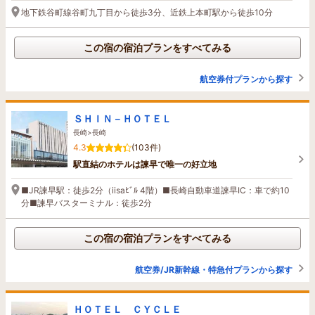
地下鉄谷町線谷町九丁目から徒歩3分、近鉄上本町駅から徒歩10分
この宿の宿泊プランをすべてみる
航空券付プランから探す
ＳＨＩＮ－ＨＯＴＥＬ
長崎>長崎
4.3
(103件)
駅直結のホテルは諫早で唯一の好立地
■JR諫早駅：徒歩2分（iisaﾋﾞﾙ 4階）■長崎自動車道諫早IC：車で約10
分■諫早バスターミナル：徒歩2分
この宿の宿泊プランをすべてみる
航空券/JR新幹線・特急付プランから探す
ＨＯＴＥＬ ＣＹＣＬＥ