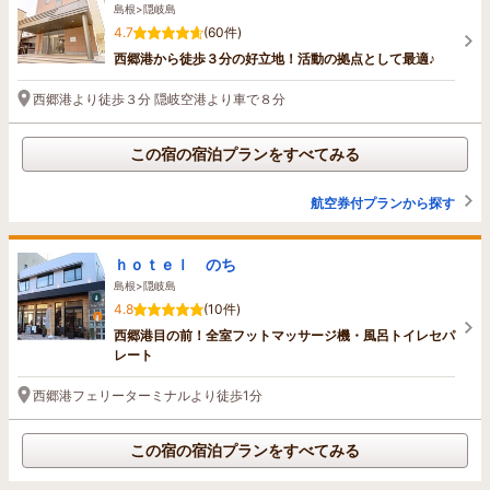
島根>隠岐島
4.7
(60件)
西郷港から徒歩３分の好立地！活動の拠点として最適♪
西郷港より徒歩３分 隠岐空港より車で８分
この宿の宿泊プランをすべてみる
航空券付プランから探す
ｈｏｔｅｌ のち
島根>隠岐島
4.8
(10件)
西郷港目の前！全室フットマッサージ機・風呂トイレセパ
レート
西郷港フェリーターミナルより徒歩1分
この宿の宿泊プランをすべてみる