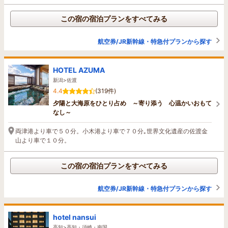
この宿の宿泊プランをすべてみる
航空券/JR新幹線・特急付プランから探す
HOTEL AZUMA
新潟>佐渡
4.4
(319件)
夕陽と大海原をひとり占め ～寄り添う 心温かいおもて
なし～
両津港より車で５０分。小木港より車で７０分｡世界文化遺産の佐渡金
山より車で１０分。
この宿の宿泊プランをすべてみる
航空券/JR新幹線・特急付プランから探す
hotel nansui
高知>高知・須崎・南国