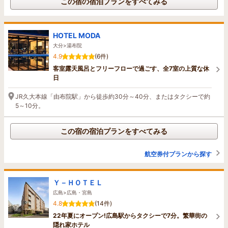
この宿の宿泊プランをすべてみる
HOTEL MODA
大分>湯布院
4.9
(6件)
客室露天風呂とフリーフローで過ごす、全7室の上質な休
日
JR久大本線「由布院駅」から徒歩約30分～40分、またはタクシーで約
5～10分。
この宿の宿泊プランをすべてみる
航空券付プランから探す
Ｙ－ＨＯＴＥＬ
広島>広島・宮島
4.8
(14件)
22年夏にオープン!広島駅からタクシーで7分。繁華街の
隠れ家ホテル