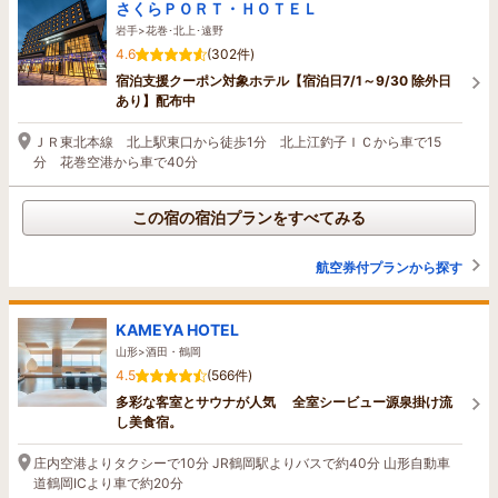
さくらＰＯＲＴ・ＨＯＴＥＬ
岩手>花巻･北上･遠野
4.6
(302件)
宿泊支援クーポン対象ホテル【宿泊日7/1～9/30 除外日
あり】配布中
ＪＲ東北本線 北上駅東口から徒歩1分 北上江釣子ＩＣから車で15
分 花巻空港から車で40分
この宿の宿泊プランをすべてみる
航空券付プランから探す
KAMEYA HOTEL
山形>酒田・鶴岡
4.5
(566件)
多彩な客室とサウナが人気 全室シービュー源泉掛け流
し美食宿。
庄内空港よりタクシーで10分 JR鶴岡駅よりバスで約40分 山形自動車
道鶴岡ICより車で約20分