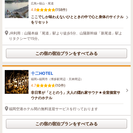
広島>福山・尾道
4.8
(158件)
ここでしか味わえないひとときの中で心と身体のサイクル
をリセット
JR利用：山陽本線「尾道」駅より徒歩5分、山陽新幹線「新尾道」駅よ
りタクシーで15分。
この宿の宿泊プランをすべてみる
十二HOTEL
福岡>福岡市（博多駅周辺・天神周辺）
4.7
(10件)
非日常が「ととのう」大人の隠れ家サウナ★全室個室サ
ウナのホテル
福岡空港ホテル間の無料送迎サービスを行っております
この宿の宿泊プランをすべてみる