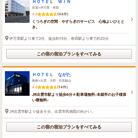
ＨＯＴＥＬ ＷＩＮ
佐賀>伊万里・有田
4.6
(44件)
くつろぎの空間 やすらぎのサービス 心地よいひとと
き。
伊万里駅より車で2分、徒歩約15分、有田駅より車で約20分
この宿の宿泊プランをすべてみる
ＨＯＴＥＬ ながた
島根>出雲・大田・石見銀山
4.6
(14件)
JR出雲市駅より徒歩6分☆駐車場無料♪未就学のお子様添
い寝無料♪
JR出雲市駅より徒歩６分。出雲市民病院の向かい。
この宿の宿泊プランをすべてみる