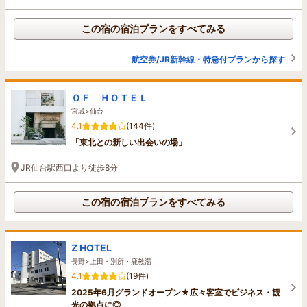
この宿の宿泊プランをすべてみる
航空券/JR新幹線・特急付プランから探す
ＯＦ ＨＯＴＥＬ
宮城>仙台
4.1
(144件)
「東北との新しい出会いの場」
JR仙台駅西口より徒歩8分
この宿の宿泊プランをすべてみる
Z HOTEL
長野>上田・別所・鹿教湯
4.1
(19件)
2025年6月グランドオープン★広々客室でビジネス・観
光の拠点に◎