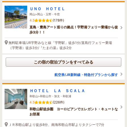
ＵＮＯ ＨＯＴＥＬ
岡山>岡山・玉野・牛窓
4.5
(178件)
直島・豊島アート巡りの拠点！宇野港フェリー乗場から徒
歩3分！！
無料駐車場/JR宇野みなと線「宇野駅」徒歩1分/直島行フェリー乗場
（宇野港）徒歩3分/『たまの湯』徒歩2分
この宿の宿泊プランをすべてみる
航空券/JR新幹線・特急付プランから探す
ＨＯＴＥＬ ＬＡ ＳＣＡＬＡ
和歌山>和歌山市・加太・和歌浦
4.5
(226件)
和歌山駅徒歩圏 ヨーロピアンでエレガント・キュートな
お部屋
ＪＲ和歌山駅より徒歩8分、南海和歌山市駅よりタクシーで7分