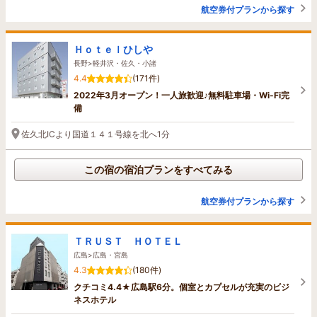
航空券付プランから探す
Ｈｏｔｅｌひしや
長野>軽井沢・佐久・小諸
4.4
(171件)
2022年3月オープン！一人旅歓迎♪無料駐車場・Wi-Fi完
備
佐久北ICより国道１４１号線を北へ1分
この宿の宿泊プランをすべてみる
航空券付プランから探す
ＴＲＵＳＴ ＨＯＴＥＬ
広島>広島・宮島
4.3
(180件)
クチコミ4.4★広島駅6分。個室とカプセルが充実のビジ
ネスホテル