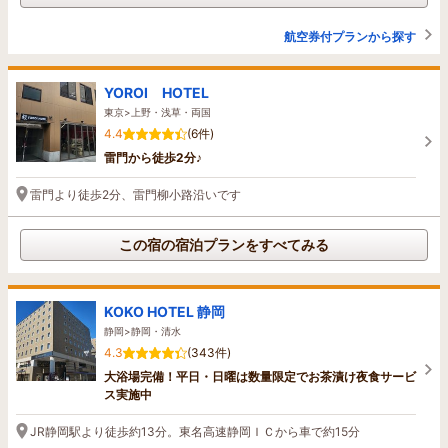
航空券付プランから探す
YOROI HOTEL
東京>上野・浅草・両国
4.4
(6件)
雷門から徒歩2分♪
雷門より徒歩2分、雷門柳小路沿いです
この宿の宿泊プランをすべてみる
KOKO HOTEL 静岡
静岡>静岡・清水
4.3
(343件)
大浴場完備！平日・日曜は数量限定でお茶漬け夜食サービ
ス実施中
JR静岡駅より徒歩約13分。東名高速静岡ＩＣから車で約15分