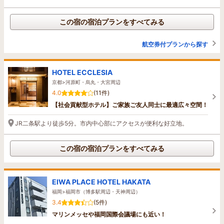
この宿の宿泊プランをすべてみる
航空券付プランから探す
HOTEL ECCLESIA
京都>河原町・烏丸・大宮周辺
4.0
(11件)
【社会貢献型ホテル】ご家族ご友人同士に最適広々空間！
JR二条駅より徒歩5分。市内中心部にアクセスが便利な好立地。
この宿の宿泊プランをすべてみる
EIWA PLACE HOTEL HAKATA
福岡>福岡市（博多駅周辺・天神周辺）
3.4
(5件)
マリンメッセや福岡国際会議場にも近い！