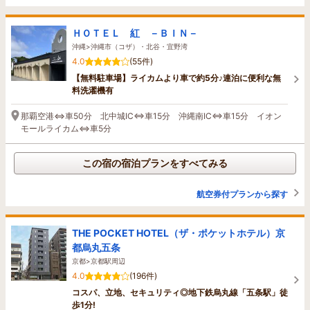
ＨＯＴＥＬ 紅 －ＢＩＮ－
沖縄>沖縄市（コザ）・北谷・宜野湾
4.0
(55件)
【無料駐車場】ライカムより車で約5分♪連泊に便利な無
料洗濯機有
那覇空港⇔車50分 北中城IC⇔車15分 沖縄南IC⇔車15分 イオン
モールライカム⇔車5分
この宿の宿泊プランをすべてみる
航空券付プランから探す
THE POCKET HOTEL（ザ・ポケットホテル）京
都烏丸五条
京都>京都駅周辺
4.0
(196件)
コスパ、立地、セキュリティ◎地下鉄烏丸線「五条駅」徒
歩1分!