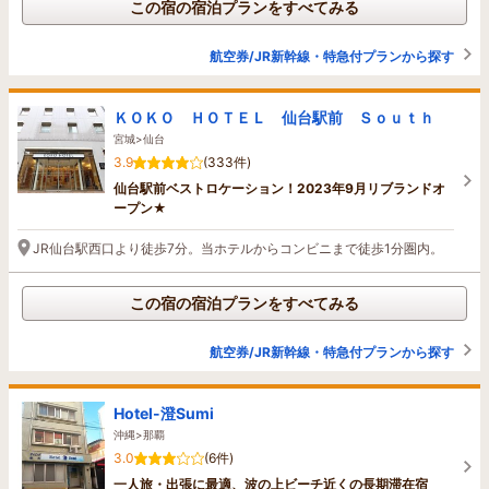
この宿の宿泊プランをすべてみる
航空券/JR新幹線・特急付プランから探す
ＫＯＫＯ ＨＯＴＥＬ 仙台駅前 Ｓｏｕｔｈ
宮城>仙台
3.9
(333件)
仙台駅前ベストロケーション！2023年9月リブランドオ
ープン★
JR仙台駅西口より徒歩7分。当ホテルからコンビニまで徒歩1分圏内。
この宿の宿泊プランをすべてみる
航空券/JR新幹線・特急付プランから探す
Hotel-澄Sumi
沖縄>那覇
3.0
(6件)
一人旅・出張に最適、波の上ビーチ近くの長期滞在宿