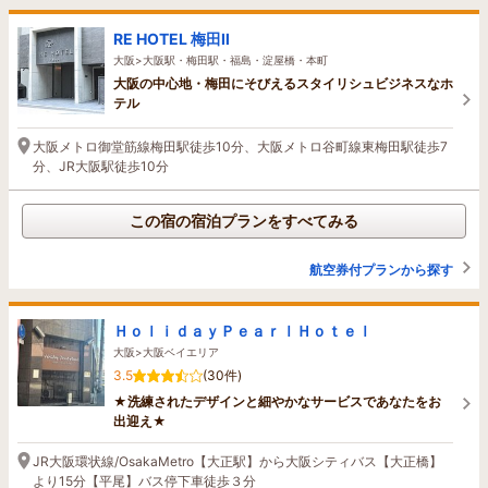
RE HOTEL 梅田Ⅱ
大阪>大阪駅・梅田駅・福島・淀屋橋・本町
大阪の中心地・梅田にそびえるスタイリシュビジネスなホ
テル
大阪メトロ御堂筋線梅田駅徒歩10分、大阪メトロ谷町線東梅田駅徒歩7
分、JR大阪駅徒歩10分
この宿の宿泊プランをすべてみる
航空券付プランから探す
ＨｏｌｉｄａｙＰｅａｒｌＨｏｔｅｌ
大阪>大阪ベイエリア
3.5
(30件)
★洗練されたデザインと細やかなサービスであなたをお
出迎え★
JR大阪環状線/OsakaMetro【大正駅】から大阪シティバス【大正橋】
より15分【平尾】バス停下車徒歩３分