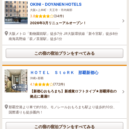
OKINI - DOYANEN HOTELS
大阪>上本町・天王寺・市内南部
3.8
(34件)
2026年3月リニューアルオープン！
大阪メトロ「動物園前駅」徒歩7分 JR大阪環状線「新今宮駅」徒歩8分
南海高野線「萩ノ茶屋駅」徒歩1分
この宿の宿泊プランをすべてみる
ＨＯＴＥＬ ＳｔｏＲＫ 那覇新都心
沖縄>那覇
4.1
(772件)
【新都心おもろまち】新感覚ロフトタイプ★那覇滞在の
拠点に最適!!
那覇空港より車で約15分。モノレールおもろまち駅より徒歩約10分、
国際通りも徒歩圏内！
この宿の宿泊プランをすべてみる