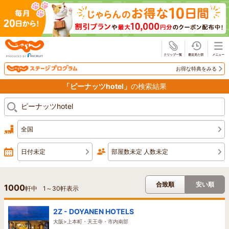
じゃらん
お得な特典をみる
「ピーナッツhotel」
の検索結果
全国
日付未定
部屋数未定 人数未定
合致順
安い順
1000
軒中
1
～
30
軒表示
2Z - DOYANEN HOTELS
大阪>上本町・天王寺・市内南部