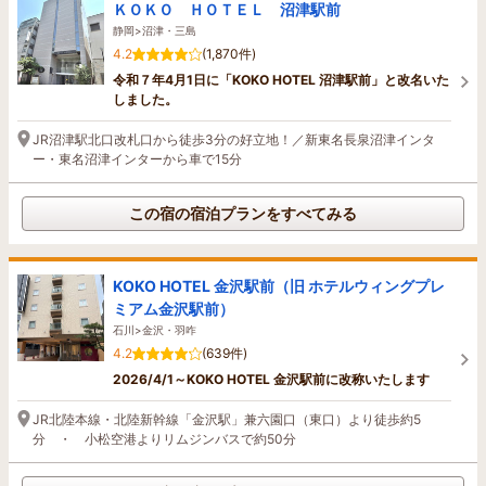
ＫＯＫＯ ＨＯＴＥＬ 沼津駅前
静岡>沼津・三島
4.2
(1,870件)
令和７年4月1日に「KOKO HOTEL 沼津駅前」と改名いた
しました。
JR沼津駅北口改札口から徒歩3分の好立地！／新東名長泉沼津インタ
ー・東名沼津インターから車で15分
この宿の宿泊プランをすべてみる
KOKO HOTEL 金沢駅前（旧 ホテルウィングプレ
ミアム金沢駅前）
石川>金沢・羽咋
4.2
(639件)
2026/4/1～KOKO HOTEL 金沢駅前に改称いたします
JR北陸本線・北陸新幹線「金沢駅」兼六園口（東口）より徒歩約5
分 ・ 小松空港よりリムジンバスで約50分