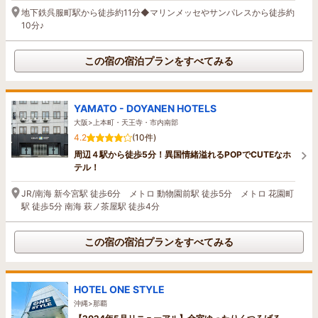
地下鉄呉服町駅から徒歩約11分◆マリンメッセやサンパレスから徒歩約
10分♪
この宿の宿泊プランをすべてみる
YAMATO - DOYANEN HOTELS
大阪>上本町・天王寺・市内南部
4.2
(10件)
周辺４駅から徒歩5分！異国情緒溢れるPOPでCUTEなホ
テル！
JR/南海 新今宮駅 徒歩6分 メトロ 動物園前駅 徒歩5分 メトロ 花園町
駅 徒歩5分 南海 萩ノ茶屋駅 徒歩4分
この宿の宿泊プランをすべてみる
HOTEL ONE STYLE
沖縄>那覇