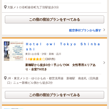
大阪メトロ谷町線谷町九丁目駅徒歩3分
この宿の宿泊プランをすべてみる
航空券付プランから探す
Ｈｏｔｅｌ ｏｗｌ Ｔｏｋｙｏ Ｓｈｉｎｂａ
ｓｈｉ
東京>お台場・汐留・新橋・品川
3.6
(361件)
新橋駅から徒歩3分！手ぶらでOK 女性専用エリアあ
り・全室TV付き
JR・東京メトロ・ゆりかもめ・都営浅草線 新橋駅 南改札（旧烏森
口）ニュー新橋ビル側から徒歩2分
この宿の宿泊プランをすべてみる