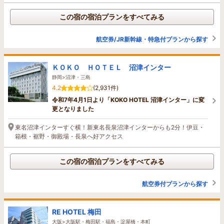
この宿の宿泊プランをすべてみる
航空券/JR新幹線・特急付プランから探す
ＫＯＫＯ ＨＯＴＥＬ 沼津インター
静岡>沼津・三島
4.2
(2,931件)
令和7年4月1日より「KOKO HOTEL 沼津インター」に変
更となりました
東名沼津インターすぐ横！新東名長泉沼津インターからも2分！伊豆・
箱根・裾野・御殿場・長泉へ好アクセス
この宿の宿泊プランをすべてみる
航空券付プランから探す
RE HOTEL 梅田
大阪>大阪駅・梅田駅・福島・淀屋橋・本町