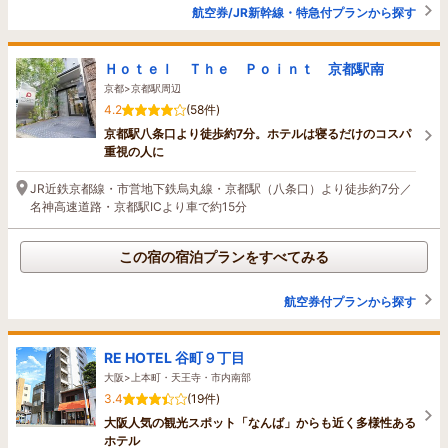
航空券/JR新幹線・特急付プランから探す
Ｈｏｔｅｌ Ｔｈｅ Ｐｏｉｎｔ 京都駅南
京都>京都駅周辺
4.2
(58件)
京都駅八条口より徒歩約7分。ホテルは寝るだけのコスパ
重視の人に
JR近鉄京都線・市営地下鉄烏丸線・京都駅（八条口）より徒歩約7分／
名神高速道路・京都駅ICより車で約15分
この宿の宿泊プランをすべてみる
航空券付プランから探す
RE HOTEL 谷町９丁目
大阪>上本町・天王寺・市内南部
3.4
(19件)
大阪人気の観光スポット「なんば」からも近く多様性ある
ホテル