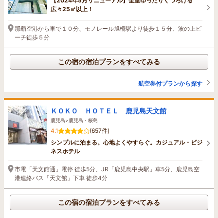
【2024年5月リニューアル】全室ゆったりくつろげる
広々25㎡以上！
那覇空港から車で１０分、モノレール旭橋駅より徒歩１５分、波の上ビ
ーチ徒歩５分
この宿の宿泊プランをすべてみる
航空券付プランから探す
ＫＯＫＯ ＨＯＴＥＬ 鹿児島天文館
鹿児島>鹿児島・桜島
4.1
(657件)
シンプルに泊まる。心地よくやすらぐ。カジュアル・ビジ
ネスホテル
市電「天文館通」電停 徒歩5分、JR「鹿児島中央駅」車5分、鹿児島空
港連絡バス「天文館」下車 徒歩4分
この宿の宿泊プランをすべてみる