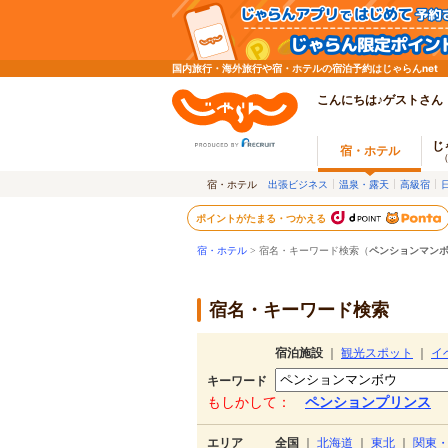
国内旅行・海外旅行や宿・ホテルの宿泊予約はじゃらんnet
こんにちは♪ゲストさん
じ
宿・ホテル
宿・ホテル
出張ビジネス
温泉・露天
高級宿
ポイントがたまる・つかえる
宿・ホテル
> 宿名・キーワード検索（
ペンションマン
宿名・キーワード検索
宿泊施設
｜
観光スポット
｜
イ
キーワード
もしかして：
ペンションプリンス
エリア
全国
｜
北海道
｜
東北
｜
関東