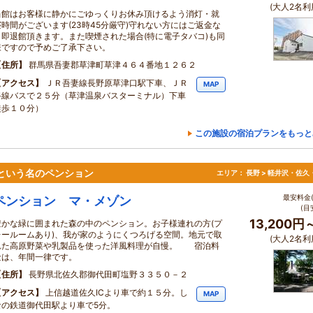
(大人2名利
当館はお客様に静かにごゆっくりお休み頂けるよう消灯・就
寝時間がございます(23時45分厳守)守れない方にはご返金な
く即退館頂きます。また喫煙された場合(特に電子タバコ)も同
様ですので予めご了承下さい。
住所
群馬県吾妻郡草津町草津４６４番地１２６２
アクセス
ＪＲ吾妻線長野原草津口駅下車、ＪＲ
MAP
路線バスで２５分（草津温泉バスターミナル）下車
徒歩１０分）
この施設の宿泊プランをもっと
）という名のペンション
エリア：
長野 > 軽井沢・佐久
最安料金(
ペンション マ・メゾン
(目
13,200円
豊かな緑に囲まれた森の中のペンション。お子様連れの方(プ
レールームあり)、我が家のようにくつろげる空間。地元で取
(大人2名利
れた高原野菜や乳製品を使った洋風料理が自慢。 宿泊料
金は、年間一律です。
住所
長野県北佐久郡御代田町塩野３３５０－２
アクセス
上信越道佐久ICより車で約１５分。し
MAP
なの鉄道御代田駅より車で5分。