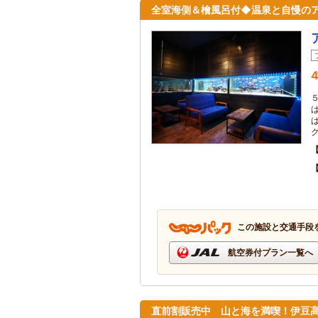
全室海側＆檜風呂付◆温泉と自慢の
4
この施設と交通手段
航空券付プラン一覧へ
直前割販売中 山と海を満喫！伊豆高