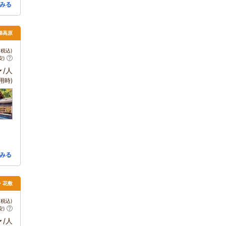
みる
梯高原
税込)
安)
～
/人
用時)
みる
・花敷
税込)
安)
～
/人