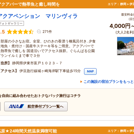
アクアバーで熱帯魚と癒し時間を
エリア：
静岡 > 
最安料金(
アクアペンション マリンヴィラ
(目
フォトギャラリー
4,000円
.5
271件
(大人2名利
５部屋の小さなお宿。全室、ひのきの香漂う檜風呂付き. 夕食
は地魚・煮付け・国産牛ステーキ等をご用意。アクアバーで
は熱帯魚で癒しを 国道沿いでアクセス抜群。ぐらんぱる公園
グランイルミまで車で３分
住所
静岡県伊東市富戸１０２３－７
アクセス
伊豆急行線城ヶ崎海岸駅下車徒歩15分
MAP
この施設の宿泊プランをもっと
を自由に組み合わせたおトクなパック旅行はコチラ
航空券付プラン一覧へ
原★24時間天然温泉満喫可能
エリア：
静岡 > 