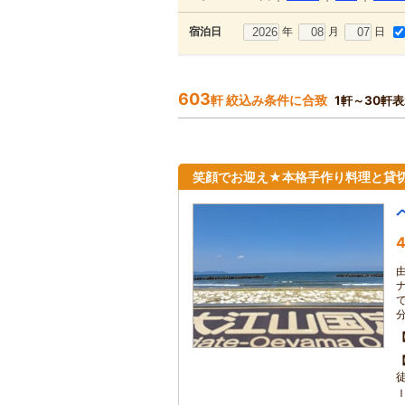
年
月
日
宿泊日
603
軒 絞込み条件に合致
1軒～30軒
笑顔でお迎え★本格手作り料理と貸切
4