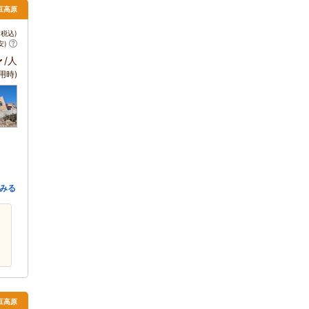
伊豆高原
税込)
安)
～
/人
用時)
みる
伊豆高原