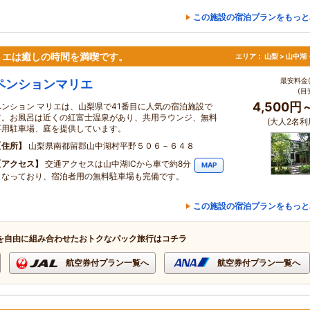
この施設の宿泊プランをもっと
リエは癒しの時間を満喫です。
エリア：
山梨 > 山中
最安料金(
ペンションマリエ
(目
4,500円
ペンション マリエは、山梨県で41番目に人気の宿泊施設で
す。お風呂は近くの紅富士温泉があり、共用ラウンジ、無料
(大人2名利
専用駐車場、庭を提供しています。
住所
山梨県南都留郡山中湖村平野５０６－６４８
アクセス
交通アクセスは山中湖ICから車で約8分
MAP
となっており、宿泊者用の無料駐車場も完備です。
この施設の宿泊プランをもっと
を自由に組み合わせたおトクなパック旅行はコチラ
航空券付プラン一覧へ
航空券付プラン一覧へ