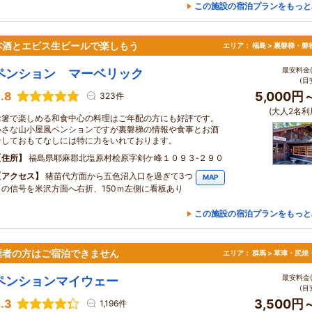
この施設の宿泊プランをもっと
本酒とエビス生ビールで楽しもう
エリア：
福島 > 裏磐梯・磐
最安料金(
ペンション マーベリック
(目
.8
5,000円
323件
(大人2名利
お箸で楽しめる和食中心の料理はご年配の方にも好評です。
小さな山小屋風ペンションですが裏磐梯の情報や食事とお酒
そしておもてなしには特に力をいれております。
住所
福島県耶麻郡北塩原村桧原字剣ケ峰１０９３‐２９０
アクセス
猪苗代方面から五色沼入口を過ぎて3つ
MAP
目の信号を米沢方面へ右折、150ｍ左側に看板あり
この施設の宿泊プランをもっと
煙者の方はご宿泊できません
エリア：
群馬 > 草津・尻焼
最安料金(
ペンションマイウェー
(目
.3
3,500円
1,196件