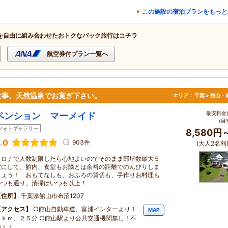
この施設の宿泊プランをもっと
を自由に組み合わせたおトクなパック旅行はコチラ
航空券付プラン一覧へ
食事、天然温泉でお寛ぎ下さい。
エリア：
千葉 > 館山
最安料金(
ペンション マーメイド
(目
フォトギャラリー
8,580円
.0
903件
(大人2名利
コロナで人数制限したら心地よいのでそのまま部屋数最大５
室にして、館内、食堂もお隣とは余裕の距離でのんびりしま
しょう！ おもてなしも、おふろの貸切も、手作りお料理も
いつも通り。清掃はいつも以上！
住所
千葉県館山市布沼1207
アクセス
○館山自動車道、富浦インターより１
MAP
５ｋｍ、２５分 ○館山駅より公共交通機関無し！不
便！！