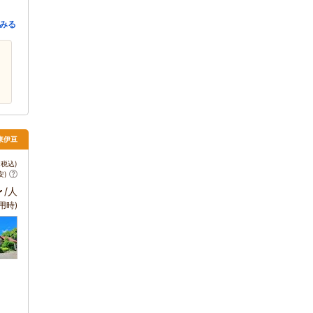
みる
 東伊豆
税込)
安)
～
/人
用時)