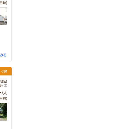
用時)
みる
・小諸
税込)
安)
～
/人
用時)