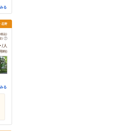
みる
湖・忍野
税込)
安)
～
/人
用時)
みる