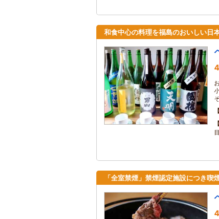
和食中心の料理を福島のおいしい日
4
「全室禁煙」禁煙認定施設につき喫
4