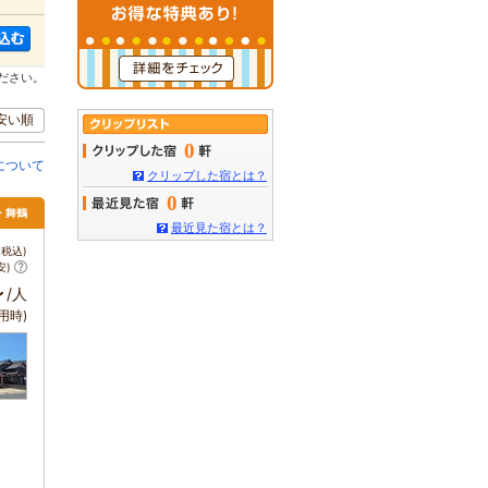
ださい。
安い順
0
について
クリップした宿とは？
0
・舞鶴
最近見た宿とは？
税込)
安)
～
/人
用時)