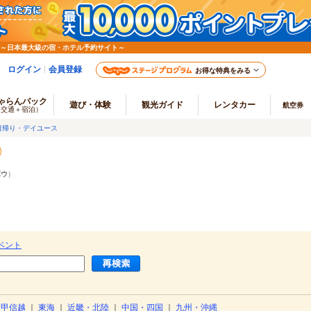
 ～日本最大級の宿・ホテル予約サイト～
ログイン
会員登録
お得な特典をみる
ゃらんパック
遊び・体験
観光ガイド
レンタカー
航空券
（交通＋宿泊）
日帰り・デイユース
ボウ
）
ベント
・甲信越
｜
東海
｜
近畿・北陸
｜
中国・四国
｜
九州・沖縄