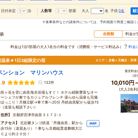
日付未定
泊
部屋
大人
名 子供
0名
人数等
※食事条件などの諸条件については、予約画面で再度ご確認く
合致順
料金が
表示
料金は1泊1部屋の大人1名分の料金です（消費税・サービス料込み）
料金
温泉★1日3組限定の宿
エリア：
京都 > 天橋立・宮津
最安料金(
ペンション マリンハウス
(目
.9
10,010円
132件
(大人2名利
由良ヶ岳を背に由良海水浴場もすぐ！ ホテル経験豊富なオー
ナーシェフが奏でるカジュアルフレンチ 湯らゆら温泉も完備
でほっこり！天橋立駅→車で東へ20分 丹鉄由良駅から徒歩15
分（送迎も相談下さい）
住所
京都府宮津市由良３１７２‐１
アクセス
北近畿タンゴ鉄道「丹後由良」駅から
MAP
徒歩15分（送迎あり）！車なら京都縦貫道舞鶴大江
ＩＣより約２０分！