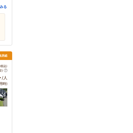
みる
・南房総
税込)
安)
～
/人
用時)