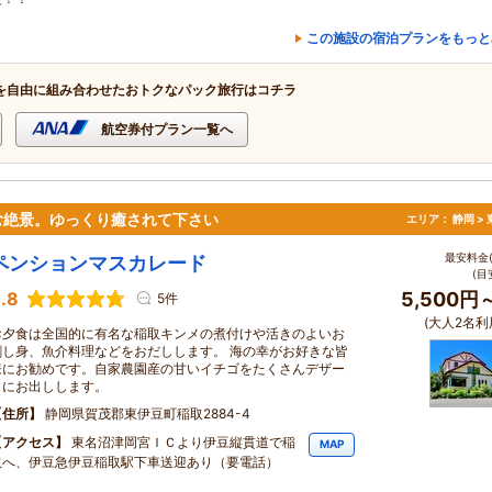
この施設の宿泊プランをもっと
を自由に組み合わせたおトクなパック旅行はコチラ
航空券付プラン一覧へ
む絶景。ゆっくり癒されて下さい
エリア：
静岡 >
最安料金(
ペンションマスカレード
(目
.8
5,500円
5件
(大人2名利
お夕食は全国的に有名な稲取キンメの煮付けや活きのよいお
刺し身、魚介料理などをおだしします。 海の幸がお好きな皆
様にお勧めです。自家農園産の甘いイチゴをたくさんデザー
トにお出しします。
住所
静岡県賀茂郡東伊豆町稲取2884-4
アクセス
東名沼津岡宮ＩＣより伊豆縦貫道で稲
MAP
取へ、伊豆急伊豆稲取駅下車送迎あり（要電話）