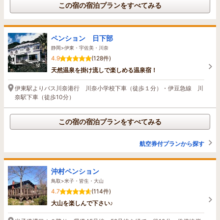
この宿の宿泊プランをすべてみる
ペンション 日下部
静岡>伊東・宇佐美・川奈
4.9
(128件)
天然温泉を掛け流しで楽しめる温泉宿！
伊東駅よりバス川奈港行 川奈小学校下車（徒歩１分）・伊豆急線 川
奈駅下車（徒歩10分）
この宿の宿泊プランをすべてみる
航空券付プランから探す
沖村ペンション
鳥取>米子・皆生・大山
4.7
(114件)
大山を楽しんで下さい♪