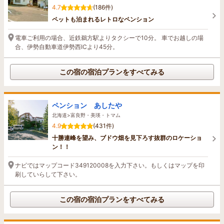
4.7
(186件)
ペットも泊まれるレトロなペンション
電車ご利用の場合、近鉄鵜方駅よりタクシーで10分。 車でお越しの場
合、伊勢自動車道伊勢西ICより45分。
この宿の宿泊プランをすべてみる
ペンション あしたや
北海道>富良野・美瑛・トマム
4.9
(431件)
十勝連峰を望み、ブドウ畑を見下ろす抜群のロケーショ
ン！！
ナビではマップコード349120008を入力下さい。もしくはマップを印
刷していらして下さい。
この宿の宿泊プランをすべてみる