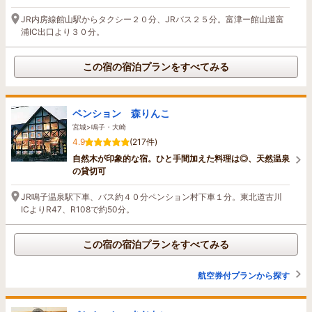
JR内房線館山駅からタクシー２０分、JRバス２５分。富津ー館山道富
浦IC出口より３０分。
この宿の宿泊プランをすべてみる
ペンション 森りんこ
宮城>鳴子・大崎
4.9
(217件)
自然木が印象的な宿。ひと手間加えた料理は◎、天然温泉
の貸切可
JR鳴子温泉駅下車、バス約４０分ペンション村下車１分。東北道古川
ICよりR47、R108で約50分。
この宿の宿泊プランをすべてみる
航空券付プランから探す