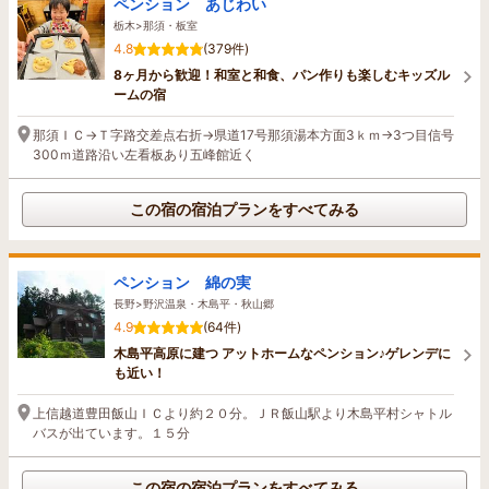
ペンション あじわい
栃木>那須・板室
4.8
(379件)
8ヶ月から歓迎！和室と和食、パン作りも楽しむキッズル
ームの宿
那須ＩＣ→Ｔ字路交差点右折→県道17号那須湯本方面3ｋｍ→3つ目信号
300ｍ道路沿い左看板あり五峰館近く
この宿の宿泊プランをすべてみる
ペンション 綿の実
長野>野沢温泉・木島平・秋山郷
4.9
(64件)
木島平高原に建つ アットホームなペンション♪ゲレンデに
も近い！
上信越道豊田飯山ＩＣより約２０分。ＪＲ飯山駅より木島平村シャトル
バスが出ています。１５分
この宿の宿泊プランをすべてみる