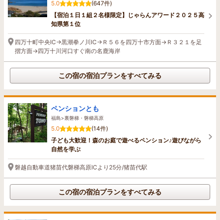
5.0
(647件)
【宿泊１日１組２名様限定】じゃらんアワード２０２５高
知県第１位
四万十町中央IC→黒潮拳ノ川IC→Ｒ５６を四万十市方面→Ｒ３２１を足
摺方面→四万十川河口すぐ南の名鹿海岸
この宿の宿泊プランをすべてみる
ペンションとも
福島>裏磐梯・磐梯高原
5.0
(14件)
子ども大歓迎！森のお庭で遊べるペンション♪遊びながら
自然を学ぶ
磐越自動車道猪苗代磐梯高原ICより25分/猪苗代駅
この宿の宿泊プランをすべてみる