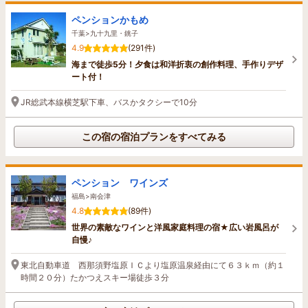
ペンションかもめ
千葉>九十九里・銚子
4.9
(291件)
海まで徒歩5分！夕食は和洋折衷の創作料理、手作りデザ
ート付！
JR総武本線横芝駅下車、バスかタクシーで10分
この宿の宿泊プランをすべてみる
ペンション ワインズ
福島>南会津
4.8
(89件)
世界の素敵なワインと洋風家庭料理の宿★広い岩風呂が
自慢♪
東北自動車道 西那須野塩原ＩＣより塩原温泉経由にて６３ｋｍ（約１
時間２０分）たかつえスキー場徒歩３分