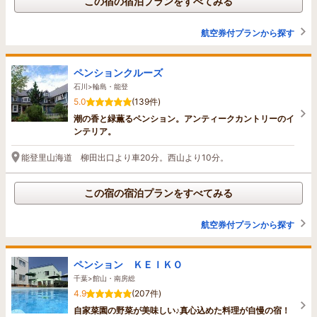
この宿の宿泊プランをすべてみる
航空券付プランから探す
ペンションクルーズ
石川>輪島・能登
5.0
(139件)
潮の香と緑薫るペンション。アンティークカントリーのイ
ンテリア。
能登里山海道 柳田出口より車20分。西山より10分。
この宿の宿泊プランをすべてみる
航空券付プランから探す
ペンション ＫＥＩＫＯ
千葉>館山・南房総
4.9
(207件)
自家菜園の野菜が美味しい♪真心込めた料理が自慢の宿！