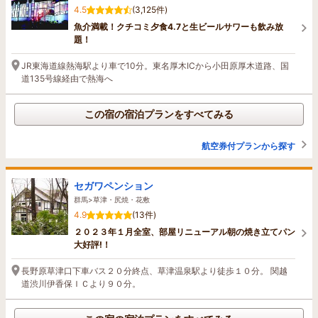
4.5
(3,125件)
魚介満載！クチコミ夕食4.7と生ビールサワーも飲み放
題！
JR東海道線熱海駅より車で10分。東名厚木ICから小田原厚木道路、国
道135号線経由で熱海へ
この宿の宿泊プランをすべてみる
航空券付プランから探す
セガワペンション
群馬>草津・尻焼・花敷
4.9
(13件)
２０２３年１月全室、部屋リニューアル朝の焼き立てパン
大好評!！
長野原草津口下車バス２０分終点、草津温泉駅より徒歩１０分。 関越
道渋川伊香保ＩＣより９０分。