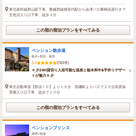
東北新幹線郡山駅下車、磐越西線猪苗代駅から会津バス磐梯高原行きで
五色沼入り口下車、徒歩３分
この宿の宿泊プランをすべてみる
ペンション散歩道
栃木>那須・板室
5.0
(783件)
☆彡24H貸切り入浴可能な温泉と栃木和牛&手作りデザー
トが魅力☆彡
東北自動車道【那須ＩＣ】より１５分 黒磯駅よりバスで２０分高原保
育園入り口下車 徒歩で１０分
この宿の宿泊プランをすべてみる
ペンションプリンス
静岡>熱海