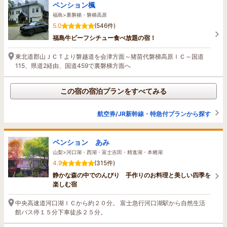
ペンション楓
福島>裏磐梯・磐梯高原
5.0
(546件)
福島牛ビーフシチュー食べ放題の宿！
東北道郡山ＪＣＴより磐越道を会津方面～猪苗代磐梯高原ＩＣ～国道
115、県道2経由、国道459で裏磐梯方面へ
この宿の宿泊プランをすべてみる
航空券/JR新幹線・特急付プランから探す
ペンション あみ
山梨>河口湖・西湖・富士吉田・精進湖・本栖湖
4.9
(315件)
静かな森の中でのんびり 手作りのお料理と美しい四季を
楽しむ宿
中央高速道河口湖ＩＣから約２０分。 富士急行河口湖駅から自然生活
館バス停１５分下車徒歩２５分。