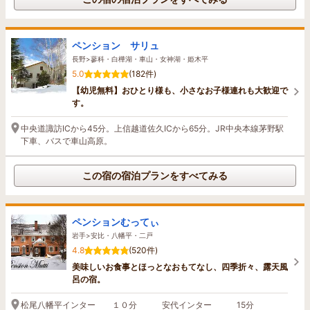
ペンション サリュ
長野>蓼科・白樺湖・車山・女神湖・姫木平
5.0
(182件)
【幼児無料】おひとり様も、小さなお子様連れも大歓迎で
す。
中央道諏訪ICから45分。上信越道佐久ICから65分。JR中央本線茅野駅
下車、バスで車山高原。
この宿の宿泊プランをすべてみる
ペンションむってぃ
岩手>安比・八幡平・二戸
4.8
(520件)
美味しいお食事とほっとなおもてなし、四季折々、露天風
呂の宿。
松尾八幡平インター １０分 安代インター 15分