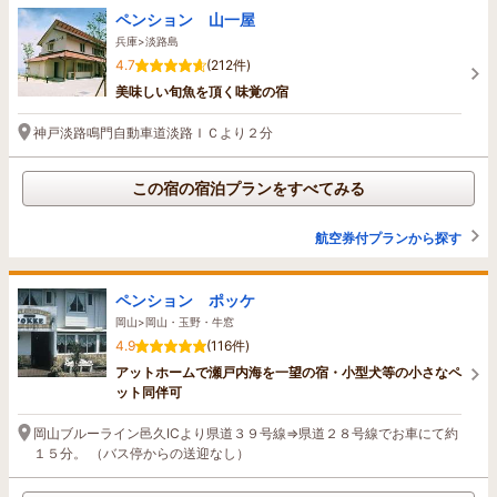
ペンション 山一屋
兵庫>淡路島
4.7
(212件)
美味しい旬魚を頂く味覚の宿
神戸淡路鳴門自動車道淡路ＩＣより２分
この宿の宿泊プランをすべてみる
航空券付プランから探す
ペンション ポッケ
岡山>岡山・玉野・牛窓
4.9
(116件)
アットホームで瀬戸内海を一望の宿・小型犬等の小さなペ
ット同伴可
岡山ブルーライン邑久ICより県道３９号線⇒県道２８号線でお車にて約
１５分。 （バス停からの送迎なし）