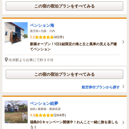
この宿の宿泊プランをすべてみる
ペンション海
鹿児島>北薩・川内
5.0
(40件)
新築オープン！1日2組限定の海と丘と風車の見える戸建
てペンション
出水駅よりお車にて約３０分
この宿の宿泊プランをすべてみる
航空券付プランから探す
ペンション絵夢
福島>裏磐梯・磐梯高原
4.9
(244件)
福島DCキャンペーン開催中！わんこと一緒に旅を楽しも
う！