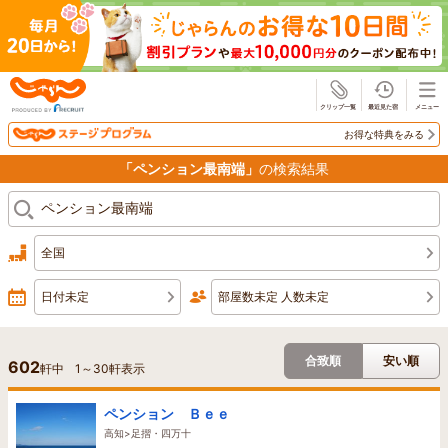
じゃらん
お得な特典をみる
「ペンション最南端」
の検索結果
全国
日付未定
部屋数未定 人数未定
合致順
安い順
602
軒中
1
～
30
軒表示
ペンション Ｂｅｅ
高知>足摺・四万十