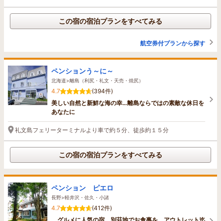
この宿の宿泊プランをすべてみる
航空券付プランから探す
ペンションう～に～
北海道>離島（利尻・礼文・天売・焼尻）
4.7
(394件)
美しい自然と新鮮な海の幸…離島ならではの素敵な休日を
あなたに
礼文島フェリーターミナルより車で約５分、徒歩約１５分
この宿の宿泊プランをすべてみる
ペンション ピエロ
長野>軽井沢・佐久・小諸
4.7
(412件)
グルメに人気の宿 別荘地でお食事を アウトレット迄