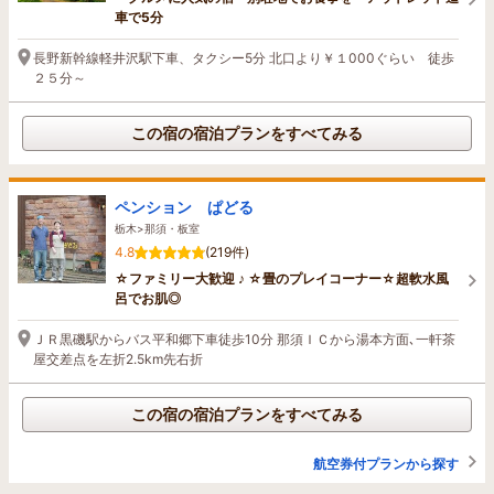
車で5分
長野新幹線軽井沢駅下車、タクシー5分 北口より￥１000ぐらい 徒歩
２５分～
この宿の宿泊プランをすべてみる
ペンション ぱどる
栃木>那須・板室
4.8
(219件)
☆ファミリー大歓迎 ♪ ☆畳のプレイコーナー☆超軟水風
呂でお肌◎
ＪＲ黒磯駅からバス平和郷下車徒歩10分 那須ＩＣから湯本方面､一軒茶
屋交差点を左折2.5km先右折
この宿の宿泊プランをすべてみる
航空券付プランから探す