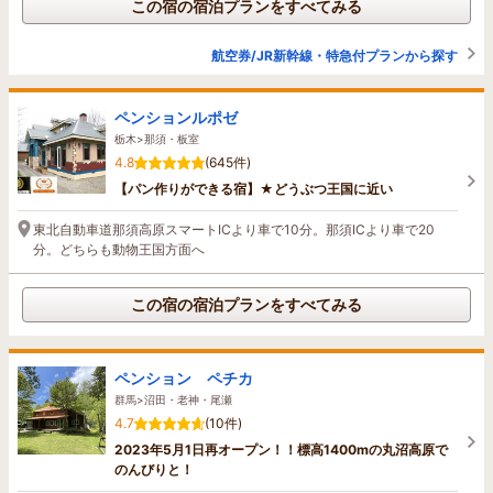
この宿の宿泊プランをすべてみる
航空券/JR新幹線・特急付プランから探す
ペンションルポゼ
栃木>那須・板室
4.8
(645件)
【パン作りができる宿】★どうぶつ王国に近い
東北自動車道那須高原スマートICより車で10分。那須ICより車で20
分。どちらも動物王国方面へ
この宿の宿泊プランをすべてみる
ペンション ペチカ
群馬>沼田・老神・尾瀬
4.7
(10件)
2023年5月1日再オープン！！標高1400mの丸沼高原で
のんびりと！