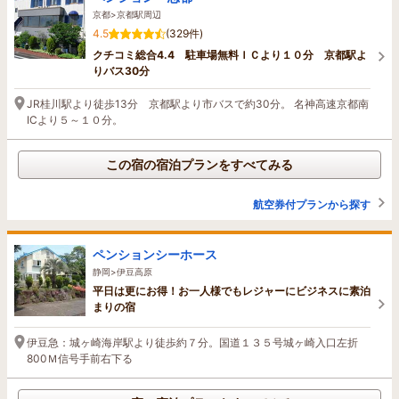
京都>京都駅周辺
4.5
(329件)
クチコミ総合4.4 駐車場無料ＩＣより１０分 京都駅よ
りバス30分
JR桂川駅より徒歩13分 京都駅より市バスで約30分。 名神高速京都南
ICより５～１０分。
この宿の宿泊プランをすべてみる
航空券付プランから探す
ペンションシーホース
静岡>伊豆高原
平日は更にお得！お一人様でもレジャーにビジネスに素泊
まりの宿
伊豆急：城ヶ崎海岸駅より徒歩約７分。国道１３５号城ヶ崎入口左折
800Ｍ信号手前右下る