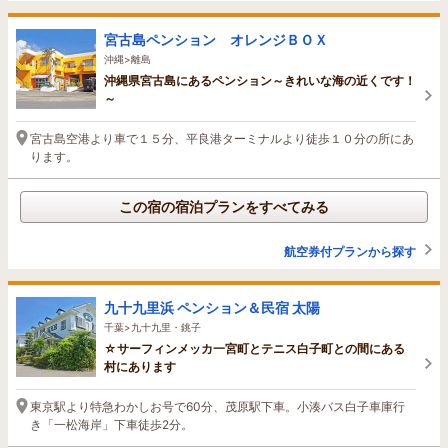
宮古島ペンション オレンジＢＯＸ
沖縄>離島
沖縄県宮古島にあるペンション～きれいな海の近くです！
～
宮古島空港より車で１５分、平良港ターミナルより徒歩１０分の所にあ
ります。
この宿の宿泊プランをすべてみる
航空券付プランから探す
九十九里浜 ペンション＆民宿 太陽
千葉>九十九里・銚子
☆サーフィンメッカ一宮町とテニス白子町との間にある
村にあります
東京駅より特急わかしお号で60分、茂原駅下車。小湊バス白子車庫行
き「一松海岸」下車徒歩2分。