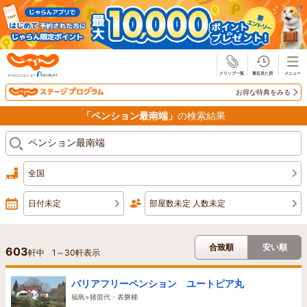
じゃらん
お得な特典をみる
「ペンション最南端」
の検索結果
全国
日付未定
部屋数未定 人数未定
合致順
安い順
603
軒中
1
～
30
軒表示
バリアフリーペンション ユートピア丸
福島>猪苗代・表磐梯