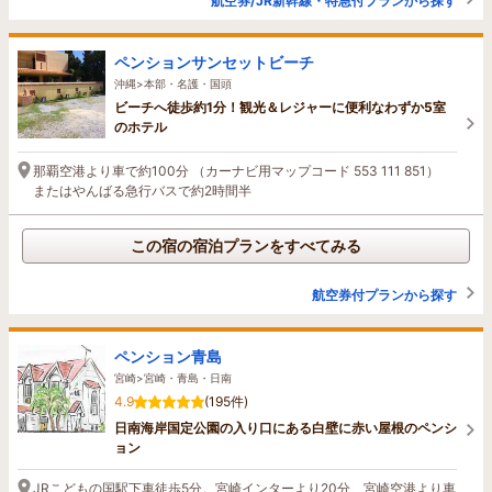
航空券/JR新幹線・特急付プランから探す
ペンションサンセットビーチ
沖縄>本部・名護・国頭
ビーチへ徒歩約1分！観光＆レジャーに便利なわずか5室
のホテル
那覇空港より車で約100分 （カーナビ用マップコード 553 111 851）
またはやんばる急行バスで約2時間半
この宿の宿泊プランをすべてみる
航空券付プランから探す
ペンション青島
宮崎>宮崎・青島・日南
4.9
(195件)
日南海岸国定公園の入り口にある白壁に赤い屋根のペンシ
ョン
JRこどもの国駅下車徒歩5分。宮崎インターより20分、宮崎空港より車