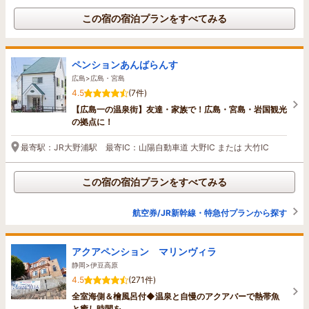
この宿の宿泊プランをすべてみる
ペンションあんばらんす
広島>広島・宮島
4.5
(7件)
【広島一の温泉街】友達・家族で！広島・宮島・岩国観光
の拠点に！
最寄駅：JR大野浦駅 最寄IC：山陽自動車道 大野IC または 大竹IC
この宿の宿泊プランをすべてみる
航空券/JR新幹線・特急付プランから探す
アクアペンション マリンヴィラ
静岡>伊豆高原
4.5
(271件)
全室海側＆檜風呂付◆温泉と自慢のアクアバーで熱帯魚
と癒し時間を