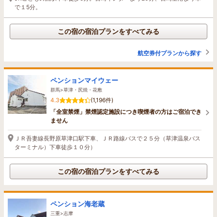
で１5分。
この宿の宿泊プランをすべてみる
航空券付プランから探す
ペンションマイウェー
群馬>草津・尻焼・花敷
4.3
(1,196件)
「全室禁煙」禁煙認定施設につき喫煙者の方はご宿泊でき
ません
ＪＲ吾妻線長野原草津口駅下車、ＪＲ路線バスで２５分（草津温泉バス
ターミナル）下車徒歩１０分）
この宿の宿泊プランをすべてみる
ペンション海老蔵
三重>志摩