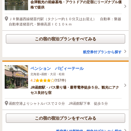
会津観光の前線基地・アウトドアの定宿にリーズナブル価
格で提供
ＪＲ磐越西線猪苗代駅（タクシー約１０分又はお迎え） 自動車：磐越
自動車道猪苗代・磐梯高原ＩＣ１０ｋｍ
この宿の宿泊プランをすべてみる
航空券付プランから探す
ペンション パピィーテール
北海道>函館・大沼・松前
4.2
(157件)
JR函館駅・バス乗り場・最寄電停徒歩５分。観光にアク
セス良好な宿
函館空港よりシャトルバスで２０分 JR函館駅下車 徒歩５分
この宿の宿泊プランをすべてみる