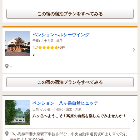
この宿の宿泊プランをすべてみる
ペンションヘルシーウイング
千葉>九十九里・銚子
4.7
(6件)
x
－
この宿の宿泊プランをすべてみる
ペンション 八ヶ岳自然ヒュッテ
山梨>八ヶ岳・小淵沢・清里・大泉
八ヶ岳へようこそ！高原の自然を楽しんでみませんか！
JR小海線甲斐大泉駅下車徒歩25分、中央自動車道長坂ICより車で7分、
須玉ICより車で10分