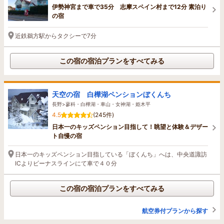
伊勢神宮まで車で35分 志摩スペイン村まで12分 素泊り
の宿
近鉄鵜方駅からタクシーで7分
この宿の宿泊プランをすべてみる
天空の宿 白樺湖ペンションぼくんち
長野>蓼科・白樺湖・車山・女神湖・姫木平
4.5
(245件)
日本一のキッズペンション目指して！眺望と体験＆デザー
ト自慢の宿
日本一のキッズペンション目指している「ぼくんち」へは、中央道諏訪
ICよりビーナスラインにて車で４０分
この宿の宿泊プランをすべてみる
航空券付プランから探す