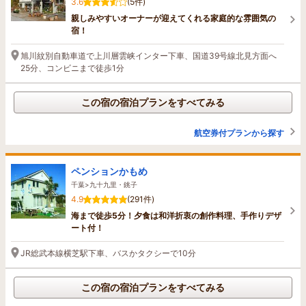
3.6
(5件)
親しみやすいオーナーが迎えてくれる家庭的な雰囲気の
宿！
旭川紋別自動車道で上川層雲峡インター下車、国道39号線北見方面へ
25分、コンビニまで徒歩1分
この宿の宿泊プランをすべてみる
航空券付プランから探す
ペンションかもめ
千葉>九十九里・銚子
4.9
(291件)
海まで徒歩5分！夕食は和洋折衷の創作料理、手作りデザ
ート付！
JR総武本線横芝駅下車、バスかタクシーで10分
この宿の宿泊プランをすべてみる