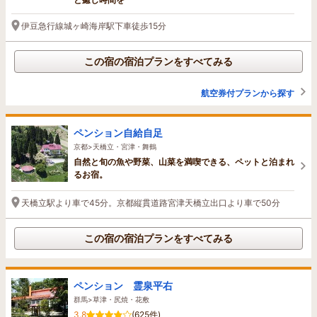
伊豆急行線城ヶ崎海岸駅下車徒歩15分
この宿の宿泊プランをすべてみる
航空券付プランから探す
ペンション自給自足
京都>天橋立・宮津・舞鶴
自然と旬の魚や野菜、山菜を満喫できる、ペットと泊まれ
るお宿。
天橋立駅より車で45分。京都縦貫道路宮津天橋立出口より車で50分
この宿の宿泊プランをすべてみる
ペンション 霊泉平右
群馬>草津・尻焼・花敷
3.8
(625件)