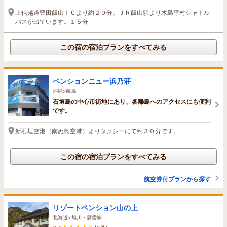
上信越道豊田飯山ＩＣより約２０分。ＪＲ飯山駅より木島平村シャトル
バスが出ています。１５分
この宿の宿泊プランをすべてみる
ペンションニュー浜乃荘
沖縄>離島
石垣島の中心市街地にあり、各離島へのアクセスにも便利
です。
新石垣空港（南ぬ島空港）よりタクシーにて約３０分です。
この宿の宿泊プランをすべてみる
航空券付プランから探す
リゾートペンション山の上
北海道>旭川・層雲峡