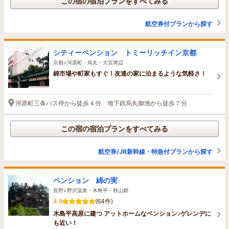
この宿の宿泊プランをすべてみる
航空券付プランから探す
シティーペンション トミーリッチイン京都
京都>河原町・烏丸・大宮周辺
錦市場や町家もすぐ！友達の家に泊まるような気軽さ！
河原町三条バス停から徒歩４分 地下鉄烏丸御池から徒歩７分
この宿の宿泊プランをすべてみる
航空券/JR新幹線・特急付プランから探す
ペンション 綿の実
長野>野沢温泉・木島平・秋山郷
4.9
(64件)
木島平高原に建つ アットホームなペンション♪ゲレンデに
も近い！