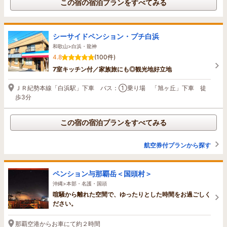
この宿の宿泊プランをすべてみる
シーサイドペンション・プチ白浜
和歌山>白浜・龍神
4.8
(100件)
7室キッチン付／家族旅にも◎観光地好立地
ＪＲ紀勢本線「白浜駅」下車 バス：①乗り場 「旭ヶ丘」下車 徒
歩3分
この宿の宿泊プランをすべてみる
航空券付プランから探す
ペンション与那覇岳＜国頭村＞
沖縄>本部・名護・国頭
喧騒から離れた空間で、ゆったりとした時間をお過ごしく
ださい。
那覇空港からお車にて約２時間