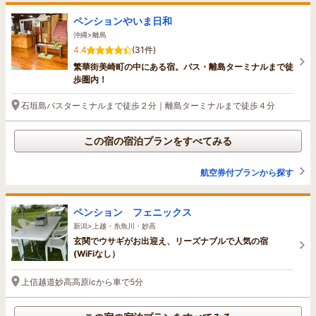
ペンションやいま日和
沖縄>離島
4.4
(31件)
繁華街美崎町の中にある宿。バス・離島ターミナルまで徒
歩圏内！
石垣島バスターミナルまで徒歩２分｜離島ターミナルまで徒歩４分
この宿の宿泊プランをすべてみる
航空券付プランから探す
ペンション フェニックス
新潟>上越・糸魚川・妙高
玄関でウサギがお出迎え、リーズナブルで人気の宿
(WiFiなし）
上信越道妙高高原icから車で5分