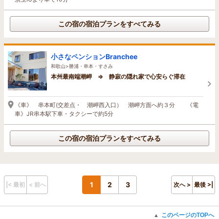
この宿の宿泊プランをすべてみる
小さなペンションBranchee
和歌山>勝浦・串本・すさみ
本州最南端潮岬 ⇒ 静寂の隠れ家で心安らぐ滞在
《車》 串本町(交差点・ 潮岬西入口） 潮岬方面へ約３分 《電
車》JR串本駅下車・タクシーで約5分
この宿の宿泊プランをすべてみる
1
2
3
|< 最初
< 前へ
次へ >
最後 >|
このページのTOPへ
▲