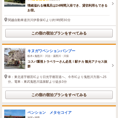
情緒溢れる檜風呂は24時間入浴でき、貸切利用もできる
お宿。
関越自動車道渋川伊香保ICより約1時間30分
この宿の宿泊プランをすべてみる
キヌガワペンションバンブー
栃木>鬼怒川・川治・湯西川・川俣
コスパ重視トラベラーさん必見！駅チカ 観光アクセス抜
群
車：東北道宇都宮ICより日光宇都宮道へ、今市ICより鬼怒川方面へ25
分。電車：東武鬼怒川温泉駅より徒歩3分
この宿の宿泊プランをすべてみる
ペンション メタセコイア
滋賀>湖西