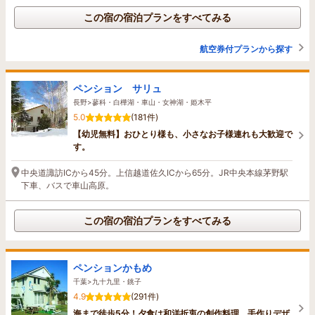
この宿の宿泊プランをすべてみる
航空券付プランから探す
ペンション サリュ
長野>蓼科・白樺湖・車山・女神湖・姫木平
5.0
(181件)
【幼児無料】おひとり様も、小さなお子様連れも大歓迎で
す。
中央道諏訪ICから45分。上信越道佐久ICから65分。JR中央本線茅野駅
下車、バスで車山高原。
この宿の宿泊プランをすべてみる
ペンションかもめ
千葉>九十九里・銚子
4.9
(291件)
海まで徒歩5分！夕食は和洋折衷の創作料理、手作りデザ