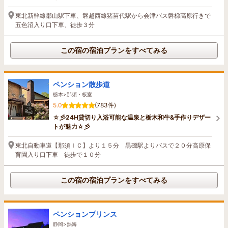
東北新幹線郡山駅下車、磐越西線猪苗代駅から会津バス磐梯高原行きで
五色沼入り口下車、徒歩３分
この宿の宿泊プランをすべてみる
ペンション散歩道
栃木>那須・板室
5.0
(783件)
☆彡24H貸切り入浴可能な温泉と栃木和牛&手作りデザー
トが魅力☆彡
東北自動車道【那須ＩＣ】より１５分 黒磯駅よりバスで２０分高原保
育園入り口下車 徒歩で１０分
この宿の宿泊プランをすべてみる
ペンションプリンス
静岡>熱海