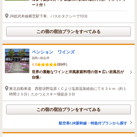
ート付！
JR総武本線横芝駅下車、バスかタクシーで10分
この宿の宿泊プランをすべてみる
ペンション ワインズ
福島>南会津
4.8
(89件)
世界の素敵なワインと洋風家庭料理の宿★広い岩風呂が
自慢♪
東北自動車道 西那須野塩原ＩＣより塩原温泉経由にて６３ｋｍ（約１
時間２０分）たかつえスキー場徒歩３分
この宿の宿泊プランをすべてみる
航空券/JR新幹線・特急付プランから探す