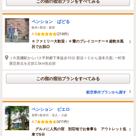
この宿の宿泊プランをすべてみる
ペンション ぱどる
栃木>那須・板室
4.8
(219件)
☆ファミリー大歓迎 ♪ ☆畳のプレイコーナー☆超軟水風
呂でお肌◎
ＪＲ黒磯駅からバス平和郷下車徒歩10分 那須ＩＣから湯本方面､一軒茶
屋交差点を左折2.5km先右折
この宿の宿泊プランをすべてみる
航空券付プランから探す
ペンション ピエロ
長野>軽井沢・佐久・小諸
4.7
(411件)
グルメに人気の宿 別荘地でお食事を アウトレット迄
車で5分