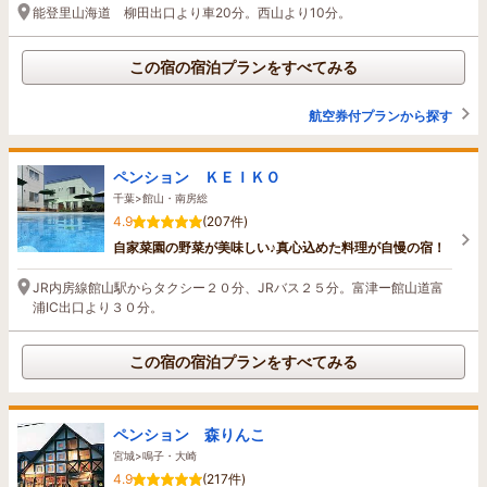
能登里山海道 柳田出口より車20分。西山より10分。
この宿の宿泊プランをすべてみる
航空券付プランから探す
ペンション ＫＥＩＫＯ
千葉>館山・南房総
4.9
(207件)
自家菜園の野菜が美味しい♪真心込めた料理が自慢の宿！
JR内房線館山駅からタクシー２０分、JRバス２５分。富津ー館山道富
浦IC出口より３０分。
この宿の宿泊プランをすべてみる
ペンション 森りんこ
宮城>鳴子・大崎
4.9
(217件)