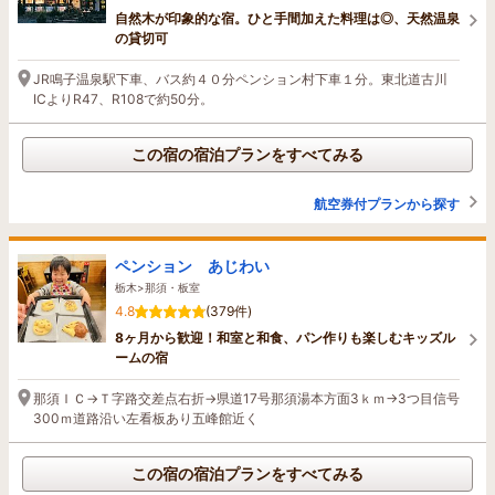
自然木が印象的な宿。ひと手間加えた料理は◎、天然温泉
の貸切可
JR鳴子温泉駅下車、バス約４０分ペンション村下車１分。東北道古川
ICよりR47、R108で約50分。
この宿の宿泊プランをすべてみる
航空券付プランから探す
ペンション あじわい
栃木>那須・板室
4.8
(379件)
8ヶ月から歓迎！和室と和食、パン作りも楽しむキッズル
ームの宿
那須ＩＣ→Ｔ字路交差点右折→県道17号那須湯本方面3ｋｍ→3つ目信号
300ｍ道路沿い左看板あり五峰館近く
この宿の宿泊プランをすべてみる