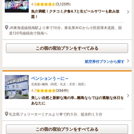
4.5
(3,125件)
魚介満載！クチコミ夕食4.7と生ビールサワーも飲み放
題！
JR東海道線熱海駅より車で10分。東名厚木ICから小田原厚木道路、国
道135号線経由で熱海へ
この宿の宿泊プランをすべてみる
航空券付プランから探す
ペンションう～に～
北海道>離島（利尻・礼文・天売・焼尻）
4.7
(394件)
美しい自然と新鮮な海の幸…離島ならではの素敵な休日を
あなたに
礼文島フェリーターミナルより車で約５分、徒歩約１５分
この宿の宿泊プランをすべてみる