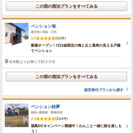
この宿の宿泊プランをすべてみる
ペンション海
鹿児島>北薩・川内
5.0
(40件)
新築オープン！1日2組限定の海と丘と風車の見える戸建
てペンション
出水駅よりお車にて約３０分
この宿の宿泊プランをすべてみる
航空券付プランから探す
ペンション絵夢
福島>裏磐梯・磐梯高原
4.9
(244件)
福島DCキャンペーン開催中！わんこと一緒に旅を楽しも
う！