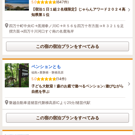
5.0
(647件)
【宿泊１日１組２名様限定】じゃらんアワード２０２４高
知県第１位
四万十町中央IC→黒潮拳ノ川IC→Ｒ５６を四万十市方面→Ｒ３２１を足
摺方面→四万十川河口すぐ南の名鹿海岸
この宿の宿泊プランをすべてみる
ペンションとも
福島>裏磐梯・磐梯高原
5.0
(14件)
子ども大歓迎！森のお庭で遊べるペンション♪遊びながら
自然を学ぶ
磐越自動車道猪苗代磐梯高原ICより25分/猪苗代駅
この宿の宿泊プランをすべてみる