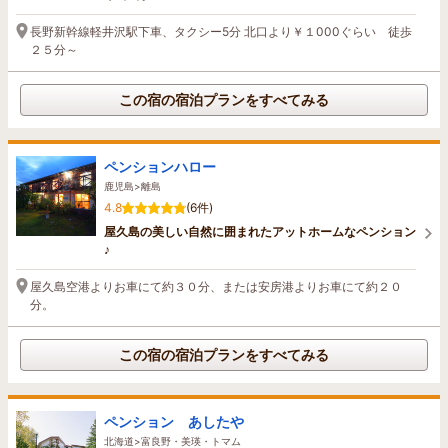
長野新幹線軽井沢駅下車、タクシー5分 北口より￥１000ぐらい 徒歩
２５分～
この宿の宿泊プランをすべてみる
ペンションハロー
鹿児島>離島
4.8
(6件)
屋久島の美しい自然に囲まれたアットホームなペンション
♪
屋久島空港よりお車にて約３０分、または安房港よりお車にて約２０
分。
この宿の宿泊プランをすべてみる
ペンション あしたや
北海道>富良野・美瑛・トマム