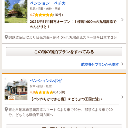
ペンション ペチカ
群馬>沼田・老神・尾瀬
4.7
(10件)
2023年5月1日再オープン！！標高1400mの丸沼高原で
のんびりと！
関越道沼田ICより日光方面へ約４０km,丸沼高原スキー場そば車で２分
この宿の宿泊プランをすべてみる
航空券付プランから探す
ペンションルポゼ
栃木>那須・板室
4.8
(645件)
【パン作りができる宿】★どうぶつ王国に近い
東北自動車道那須高原スマートICより車で10分。那須ICより車で20
分。どちらも動物王国方面へ