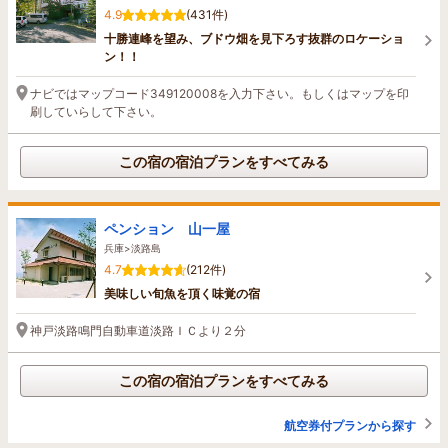
4.9
(431件)
十勝連峰を望み、ブドウ畑を見下ろす抜群のロケーショ
ン！！
ナビではマップコード349120008を入力下さい。もしくはマップを印
刷していらして下さい。
この宿の宿泊プランをすべてみる
ペンション 山一屋
兵庫>淡路島
4.7
(212件)
美味しい旬魚を頂く味覚の宿
神戸淡路鳴門自動車道淡路ＩＣより２分
この宿の宿泊プランをすべてみる
航空券付プランから探す