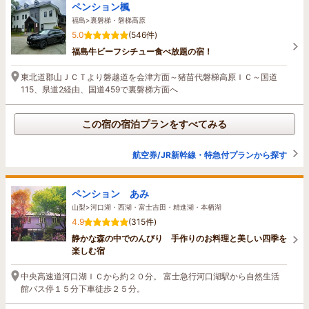
ペンション楓
福島>裏磐梯・磐梯高原
5.0
(546件)
福島牛ビーフシチュー食べ放題の宿！
東北道郡山ＪＣＴより磐越道を会津方面～猪苗代磐梯高原ＩＣ～国道
115、県道2経由、国道459で裏磐梯方面へ
この宿の宿泊プランをすべてみる
航空券/JR新幹線・特急付プランから探す
ペンション あみ
山梨>河口湖・西湖・富士吉田・精進湖・本栖湖
4.9
(315件)
静かな森の中でのんびり 手作りのお料理と美しい四季を
楽しむ宿
中央高速道河口湖ＩＣから約２０分。 富士急行河口湖駅から自然生活
館バス停１５分下車徒歩２５分。