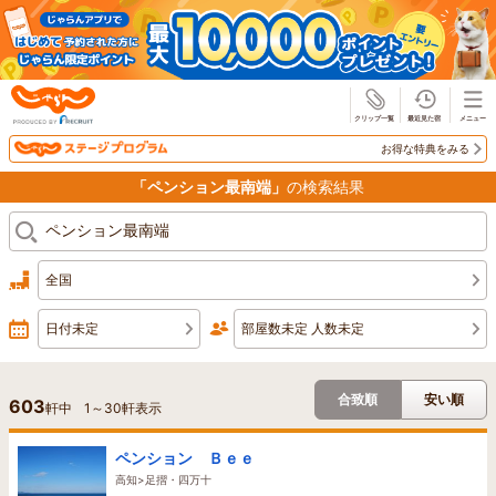
じゃらん
お得な特典をみる
「ペンション最南端」
の検索結果
全国
日付未定
部屋数未定 人数未定
合致順
安い順
603
軒中
1
～
30
軒表示
ペンション Ｂｅｅ
高知>足摺・四万十