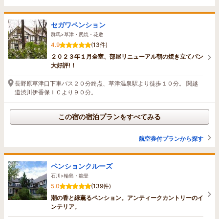
セガワペンション
群馬>草津・尻焼・花敷
4.9
(13件)
２０２３年１月全室、部屋リニューアル朝の焼き立てパン
大好評!！
長野原草津口下車バス２０分終点、草津温泉駅より徒歩１０分。 関越
道渋川伊香保ＩＣより９０分。
この宿の宿泊プランをすべてみる
航空券付プランから探す
ペンションクルーズ
石川>輪島・能登
5.0
(139件)
潮の香と緑薫るペンション。アンティークカントリーのイ
ンテリア。