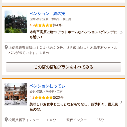
ペンション 綿の実
長野>野沢温泉・木島平・秋山郷
4.9
(64件)
木島平高原に建つ アットホームなペンション♪ゲレンデに
も近い！
上信越道豊田飯山ＩＣより約２０分。ＪＲ飯山駅より木島平村シャトル
バスが出ています。１５分
この宿の宿泊プランをすべてみる
ペンションむってぃ
岩手>安比・八幡平・二戸
4.8
(520件)
美味しいお食事とほっとなおもてなし、四季折々、露天風
呂の宿。
松尾八幡平インター １０分 安代インター 15分