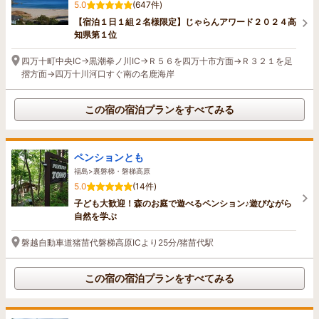
5.0
(647件)
【宿泊１日１組２名様限定】じゃらんアワード２０２４高
知県第１位
四万十町中央IC→黒潮拳ノ川IC→Ｒ５６を四万十市方面→Ｒ３２１を足
摺方面→四万十川河口すぐ南の名鹿海岸
この宿の宿泊プランをすべてみる
ペンションとも
福島>裏磐梯・磐梯高原
5.0
(14件)
子ども大歓迎！森のお庭で遊べるペンション♪遊びながら
自然を学ぶ
磐越自動車道猪苗代磐梯高原ICより25分/猪苗代駅
この宿の宿泊プランをすべてみる