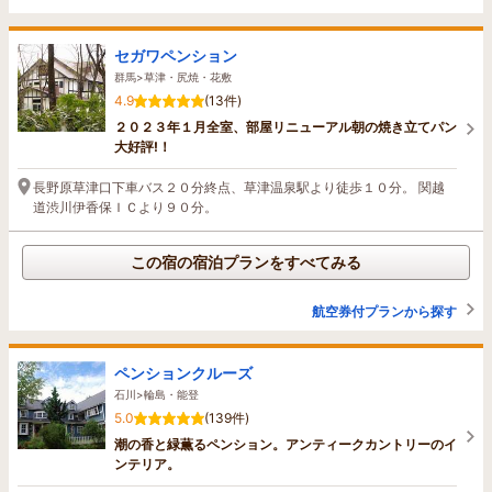
セガワペンション
群馬>草津・尻焼・花敷
4.9
(13件)
２０２３年１月全室、部屋リニューアル朝の焼き立てパン
大好評!！
長野原草津口下車バス２０分終点、草津温泉駅より徒歩１０分。 関越
道渋川伊香保ＩＣより９０分。
この宿の宿泊プランをすべてみる
航空券付プランから探す
ペンションクルーズ
石川>輪島・能登
5.0
(139件)
潮の香と緑薫るペンション。アンティークカントリーのイ
ンテリア。