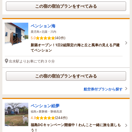
この宿の宿泊プランをすべてみる
ペンション海
鹿児島>北薩・川内
5.0
(40件)
新築オープン！1日2組限定の海と丘と風車の見える戸建
てペンション
出水駅よりお車にて約３０分
この宿の宿泊プランをすべてみる
航空券付プランから探す
ペンション絵夢
福島>裏磐梯・磐梯高原
4.9
(244件)
福島DCキャンペーン開催中！わんこと一緒に旅を楽しも
う！