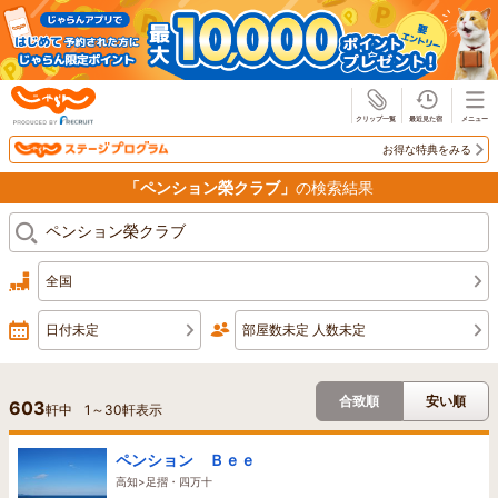
じゃらん
お得な特典をみる
「ペンション榮クラブ」
の検索結果
全国
日付未定
部屋数未定 人数未定
合致順
安い順
603
軒中
1
～
30
軒表示
ペンション Ｂｅｅ
高知>足摺・四万十