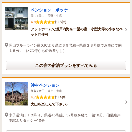
ペンション ポッケ
岡山>岡山・玉野・牛窓
4.9
(116件)
アットホームで瀬戸内海を一望の宿・小型犬等の小さなペ
ット同伴可
岡山ブルーライン邑久ICより県道３９号線⇒県道２８号線でお車にて約
１５分。 （バス停からの送迎なし）
この宿の宿泊プランをすべてみる
沖村ペンション
鳥取>米子・皆生・大山
4.7
(114件)
大山を楽しんで下さい♪
米子道溝口ＩＣ降り、県道45号線、52号線を経て、役10分。伯備線岸
本駅よりタクシー10分