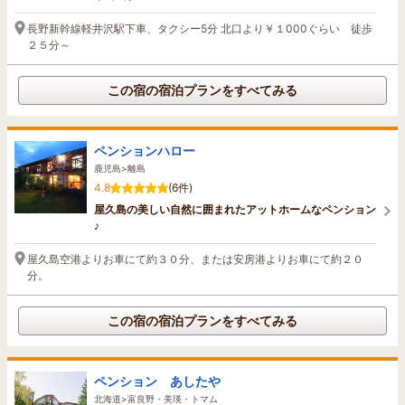
長野新幹線軽井沢駅下車、タクシー5分 北口より￥１000ぐらい 徒歩
２５分～
この宿の宿泊プランをすべてみる
ペンションハロー
鹿児島>離島
4.8
(6件)
屋久島の美しい自然に囲まれたアットホームなペンション
♪
屋久島空港よりお車にて約３０分、または安房港よりお車にて約２０
分。
この宿の宿泊プランをすべてみる
ペンション あしたや
北海道>富良野・美瑛・トマム