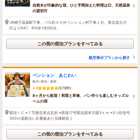
自然木が印象的な宿。ひと手間加えた料理は◎、天然温泉
の貸切可
JR鳴子温泉駅下車、バス約４０分ペンション村下車１分。東北道古川
ICよりR47、R108で約50分。
この宿の宿泊プランをすべてみる
航空券付プランから探す
ペンション あじわい
栃木>那須・板室
4.8
(379件)
8ヶ月から歓迎！和室と和食、パン作りも楽しむキッズル
ームの宿
那須ＩＣ→Ｔ字路交差点右折→県道17号那須湯本方面3ｋｍ→3つ目信号
300ｍ道路沿い左看板あり五峰館近く
この宿の宿泊プランをすべてみる