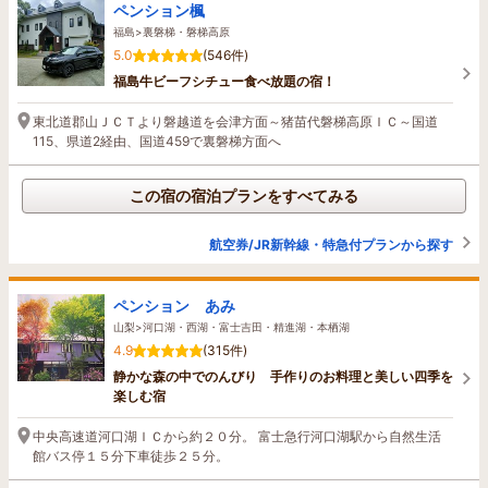
ペンション楓
福島>裏磐梯・磐梯高原
5.0
(546件)
福島牛ビーフシチュー食べ放題の宿！
東北道郡山ＪＣＴより磐越道を会津方面～猪苗代磐梯高原ＩＣ～国道
115、県道2経由、国道459で裏磐梯方面へ
この宿の宿泊プランをすべてみる
航空券/JR新幹線・特急付プランから探す
ペンション あみ
山梨>河口湖・西湖・富士吉田・精進湖・本栖湖
4.9
(315件)
静かな森の中でのんびり 手作りのお料理と美しい四季を
楽しむ宿
中央高速道河口湖ＩＣから約２０分。 富士急行河口湖駅から自然生活
館バス停１５分下車徒歩２５分。