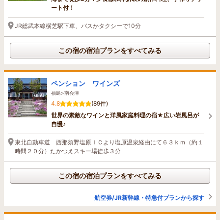
ート付！
JR総武本線横芝駅下車、バスかタクシーで10分
この宿の宿泊プランをすべてみる
ペンション ワインズ
福島>南会津
4.8
(89件)
世界の素敵なワインと洋風家庭料理の宿★広い岩風呂が
自慢♪
東北自動車道 西那須野塩原ＩＣより塩原温泉経由にて６３ｋｍ（約１
時間２０分）たかつえスキー場徒歩３分
この宿の宿泊プランをすべてみる
航空券/JR新幹線・特急付プランから探す