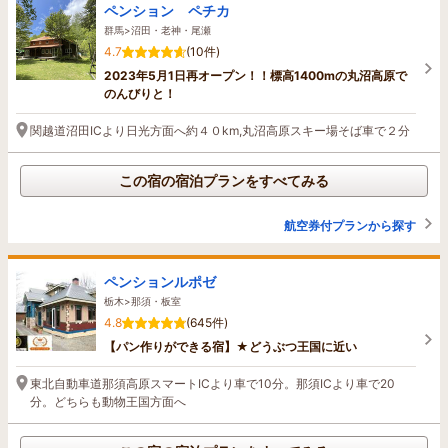
ペンション ペチカ
群馬>沼田・老神・尾瀬
4.7
(10件)
2023年5月1日再オープン！！標高1400mの丸沼高原で
のんびりと！
関越道沼田ICより日光方面へ約４０km,丸沼高原スキー場そば車で２分
この宿の宿泊プランをすべてみる
航空券付プランから探す
ペンションルポゼ
栃木>那須・板室
4.8
(645件)
【パン作りができる宿】★どうぶつ王国に近い
東北自動車道那須高原スマートICより車で10分。那須ICより車で20
分。どちらも動物王国方面へ