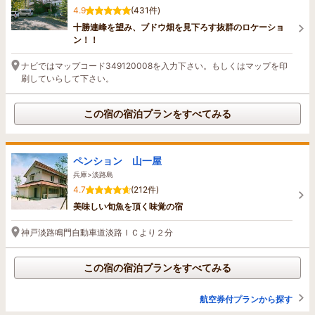
4.9
(431件)
十勝連峰を望み、ブドウ畑を見下ろす抜群のロケーショ
ン！！
ナビではマップコード349120008を入力下さい。もしくはマップを印
刷していらして下さい。
この宿の宿泊プランをすべてみる
ペンション 山一屋
兵庫>淡路島
4.7
(212件)
美味しい旬魚を頂く味覚の宿
神戸淡路鳴門自動車道淡路ＩＣより２分
この宿の宿泊プランをすべてみる
航空券付プランから探す