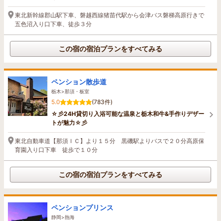
東北新幹線郡山駅下車、磐越西線猪苗代駅から会津バス磐梯高原行きで
五色沼入り口下車、徒歩３分
この宿の宿泊プランをすべてみる
ペンション散歩道
栃木>那須・板室
5.0
(783件)
☆彡24H貸切り入浴可能な温泉と栃木和牛&手作りデザー
トが魅力☆彡
東北自動車道【那須ＩＣ】より１５分 黒磯駅よりバスで２０分高原保
育園入り口下車 徒歩で１０分
この宿の宿泊プランをすべてみる
ペンションプリンス
静岡>熱海