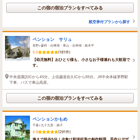
この宿の宿泊プランをすべてみる
航空券付プランから探す
ペンション サリュ
長野>蓼科・白樺湖・車山・女神湖・姫木平
5.0
(181件)
【幼児無料】おひとり様も、小さなお子様連れも大歓迎で
す。
中央道諏訪ICから45分。上信越道佐久ICから65分。JR中央本線茅野駅
下車、バスで車山高原。
この宿の宿泊プランをすべてみる
ペンションかもめ
千葉>九十九里・銚子
4.9
(291件)
海まで徒歩5分！夕食は和洋折衷の創作料理、手作りデザ