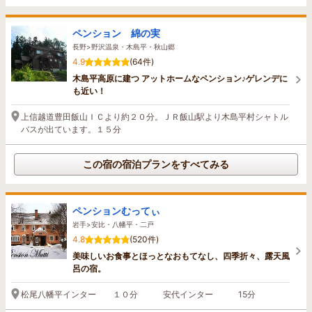
ペンション 綿の実
長野>野沢温泉・木島平・秋山郷
4.9
(64件)
木島平高原に建つ アットホームなペンション♪ゲレンデに
も近い！
上信越道豊田飯山ＩＣより約２０分。ＪＲ飯山駅より木島平村シャトル
バスが出ています。１５分
この宿の宿泊プランをすべてみる
ペンションむってぃ
岩手>安比・八幡平・二戸
4.8
(520件)
美味しいお食事とほっとなおもてなし、四季折々、露天風
呂の宿。
松尾八幡平インター １０分 安代インター 15分