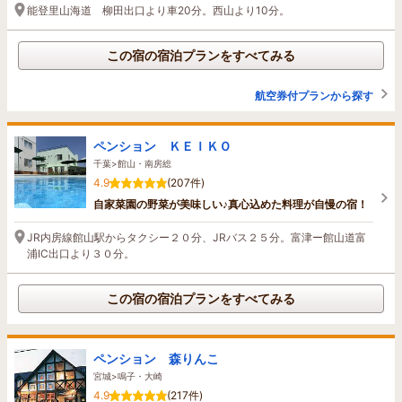
能登里山海道 柳田出口より車20分。西山より10分。
この宿の宿泊プランをすべてみる
航空券付プランから探す
ペンション ＫＥＩＫＯ
千葉>館山・南房総
4.9
(207件)
自家菜園の野菜が美味しい♪真心込めた料理が自慢の宿！
JR内房線館山駅からタクシー２０分、JRバス２５分。富津ー館山道富
浦IC出口より３０分。
この宿の宿泊プランをすべてみる
ペンション 森りんこ
宮城>鳴子・大崎
4.9
(217件)