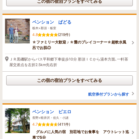
この宿の宿泊プランをすべてみる
ペンション ぱどる
栃木>那須・板室
4.8
(219件)
☆ファミリー大歓迎 ♪ ☆畳のプレイコーナー☆超軟水風
呂でお肌◎
ＪＲ黒磯駅からバス平和郷下車徒歩10分 那須ＩＣから湯本方面､一軒茶
屋交差点を左折2.5km先右折
この宿の宿泊プランをすべてみる
航空券付プランから探す
ペンション ピエロ
長野>軽井沢・佐久・小諸
4.7
(411件)
グルメに人気の宿 別荘地でお食事を アウトレット迄
車で5分