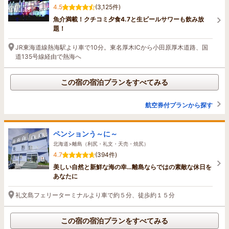
4.5
(3,125件)
魚介満載！クチコミ夕食4.7と生ビールサワーも飲み放
題！
JR東海道線熱海駅より車で10分。東名厚木ICから小田原厚木道路、国
道135号線経由で熱海へ
この宿の宿泊プランをすべてみる
航空券付プランから探す
ペンションう～に～
北海道>離島（利尻・礼文・天売・焼尻）
4.7
(394件)
美しい自然と新鮮な海の幸…離島ならではの素敵な休日を
あなたに
礼文島フェリーターミナルより車で約５分、徒歩約１５分
この宿の宿泊プランをすべてみる