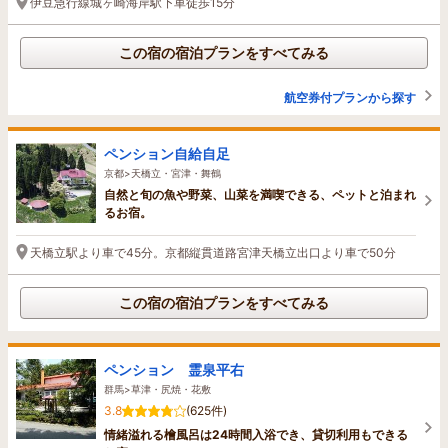
伊豆急行線城ヶ崎海岸駅下車徒歩15分
この宿の宿泊プランをすべてみる
航空券付プランから探す
ペンション自給自足
京都>天橋立・宮津・舞鶴
自然と旬の魚や野菜、山菜を満喫できる、ペットと泊まれ
るお宿。
天橋立駅より車で45分。京都縦貫道路宮津天橋立出口より車で50分
この宿の宿泊プランをすべてみる
ペンション 霊泉平右
群馬>草津・尻焼・花敷
3.8
(625件)
情緒溢れる檜風呂は24時間入浴でき、貸切利用もできる