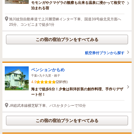
モモンガやクマゲラの観察も出来る温泉に浸かって格安で
泊まれる宿
旭川紋別自動車道で上川層雲峡インター下車、国道39号線北見方面へ
25分、コンビニまで徒歩1分
この宿の宿泊プランをすべてみる
航空券付プランから探す
ペンションかもめ
千葉>九十九里・銚子
4.9
(291件)
海まで徒歩5分！夕食は和洋折衷の創作料理、手作りデザ
ート付！
JR総武本線横芝駅下車、バスかタクシーで10分
この宿の宿泊プランをすべてみる