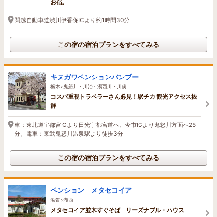
お宿。
関越自動車道渋川伊香保ICより約1時間30分
この宿の宿泊プランをすべてみる
キヌガワペンションバンブー
栃木>鬼怒川・川治・湯西川・川俣
コスパ重視トラベラーさん必見！駅チカ 観光アクセス抜
群
車：東北道宇都宮ICより日光宇都宮道へ、今市ICより鬼怒川方面へ25
分。電車：東武鬼怒川温泉駅より徒歩3分
この宿の宿泊プランをすべてみる
ペンション メタセコイア
滋賀>湖西
メタセコイア並木すぐそば リーズナブル・ハウス