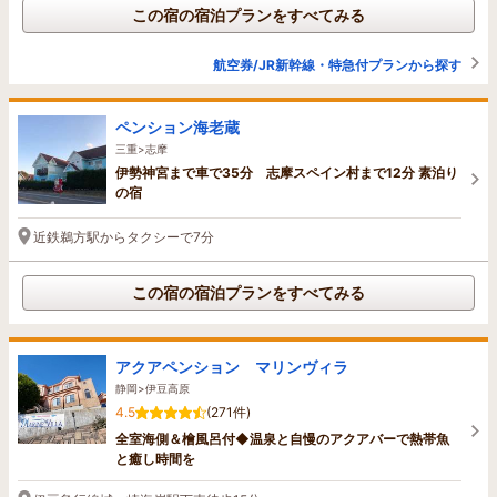
この宿の宿泊プランをすべてみる
航空券/JR新幹線・特急付プランから探す
ペンション海老蔵
三重>志摩
伊勢神宮まで車で35分 志摩スペイン村まで12分 素泊り
の宿
近鉄鵜方駅からタクシーで7分
この宿の宿泊プランをすべてみる
アクアペンション マリンヴィラ
静岡>伊豆高原
4.5
(271件)
全室海側＆檜風呂付◆温泉と自慢のアクアバーで熱帯魚
と癒し時間を