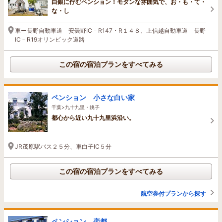
白銀に佇むペンション！モダンな雰囲気で、お・も・て・
な・し
車ー長野自動車道 安曇野IC－R147・R１４８、上信越自動車道 長野
IC－R19オリンピック道路
この宿の宿泊プランをすべてみる
ペンション 小さな白い家
千葉>九十九里・銚子
都心から近い九十九里浜沿い。
JR茂原駅バス２５分、車白子IC５分
この宿の宿泊プランをすべてみる
航空券付プランから探す
ペンション 恋都