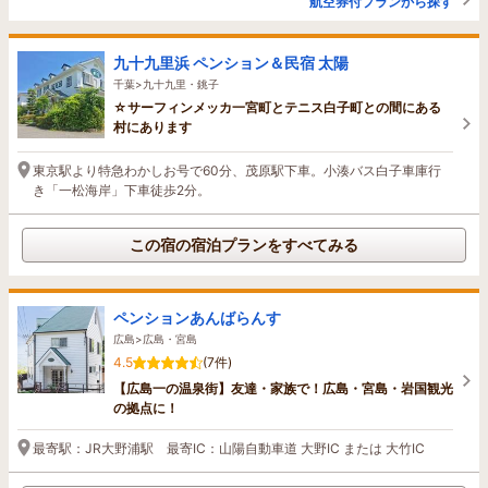
航空券付プランから探す
九十九里浜 ペンション＆民宿 太陽
千葉>九十九里・銚子
☆サーフィンメッカ一宮町とテニス白子町との間にある
村にあります
東京駅より特急わかしお号で60分、茂原駅下車。小湊バス白子車庫行
き「一松海岸」下車徒歩2分。
この宿の宿泊プランをすべてみる
ペンションあんばらんす
広島>広島・宮島
4.5
(7件)
【広島一の温泉街】友達・家族で！広島・宮島・岩国観光
の拠点に！
最寄駅：JR大野浦駅 最寄IC：山陽自動車道 大野IC または 大竹IC