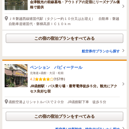
会津観光の前線基地・アウトドアの定宿にリーズナブル価
格で提供
ＪＲ磐越西線猪苗代駅（タクシー約１０分又はお迎え） 自動車：磐越
自動車道猪苗代・磐梯高原ＩＣ１０ｋｍ
この宿の宿泊プランをすべてみる
航空券付プランから探す
ペンション パピィーテール
北海道>函館・大沼・松前
4.2
(157件)
JR函館駅・バス乗り場・最寄電停徒歩５分。観光にアク
セス良好な宿
函館空港よりシャトルバスで２０分 JR函館駅下車 徒歩５分
この宿の宿泊プランをすべてみる