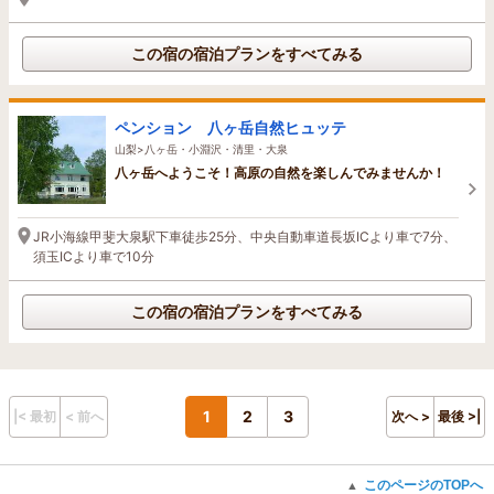
この宿の宿泊プランをすべてみる
ペンション 八ヶ岳自然ヒュッテ
山梨>八ヶ岳・小淵沢・清里・大泉
八ヶ岳へようこそ！高原の自然を楽しんでみませんか！
JR小海線甲斐大泉駅下車徒歩25分、中央自動車道長坂ICより車で7分、
須玉ICより車で10分
この宿の宿泊プランをすべてみる
1
2
3
|< 最初
< 前へ
次へ >
最後 >|
このページのTOPへ
▲