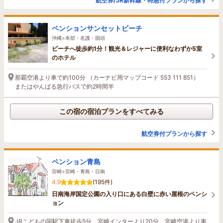
航空券/JR新幹線・特急付プランから探す
ペンションサンセットビーチ
沖縄>本部・名護・国頭
ビーチへ徒歩約1分！観光＆レジャーに便利なわずか5室
のホテル
那覇空港より車で約100分 （カーナビ用マップコード 553 111 851）
またはやんばる急行バスで約2時間半
この宿の宿泊プランをすべてみる
航空券付プランから探す
ペンション青島
宮崎>宮崎・青島・日南
4.9
(195件)
日南海岸国定公園の入り口にある白壁に赤い屋根のペンシ
ョン
JRこどもの国駅下車徒歩5分。宮崎インターより20分、宮崎空港より車