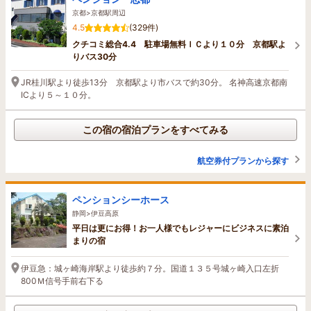
京都>京都駅周辺
4.5
(329件)
クチコミ総合4.4 駐車場無料ＩＣより１０分 京都駅よ
りバス30分
JR桂川駅より徒歩13分 京都駅より市バスで約30分。 名神高速京都南
ICより５～１０分。
この宿の宿泊プランをすべてみる
航空券付プランから探す
ペンションシーホース
静岡>伊豆高原
平日は更にお得！お一人様でもレジャーにビジネスに素泊
まりの宿
伊豆急：城ヶ崎海岸駅より徒歩約７分。国道１３５号城ヶ崎入口左折
800Ｍ信号手前右下る