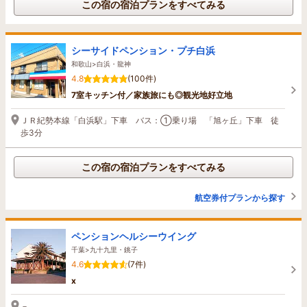
この宿の宿泊プランをすべてみる
シーサイドペンション・プチ白浜
和歌山>白浜・龍神
4.8
(100件)
7室キッチン付／家族旅にも◎観光地好立地
ＪＲ紀勢本線「白浜駅」下車 バス：①乗り場 「旭ヶ丘」下車 徒
歩3分
この宿の宿泊プランをすべてみる
航空券付プランから探す
ペンションヘルシーウイング
千葉>九十九里・銚子
4.6
(7件)
x
－