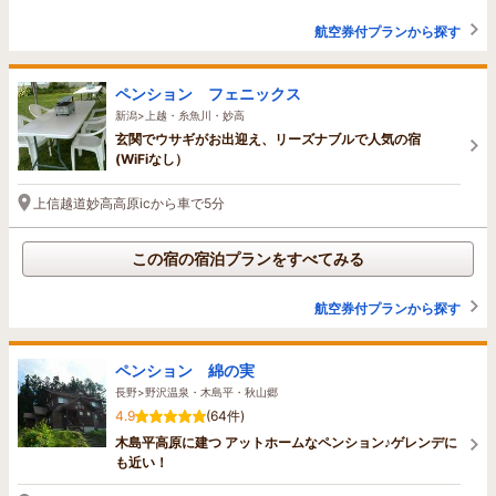
航空券付プランから探す
ペンション フェニックス
新潟>上越・糸魚川・妙高
玄関でウサギがお出迎え、リーズナブルで人気の宿
(WiFiなし）
上信越道妙高高原icから車で5分
この宿の宿泊プランをすべてみる
航空券付プランから探す
ペンション 綿の実
長野>野沢温泉・木島平・秋山郷
4.9
(64件)
木島平高原に建つ アットホームなペンション♪ゲレンデに
も近い！