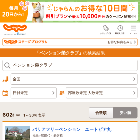
じゃらん
お得な特典をみる
「ペンション榮クラブ」
の検索結果
全国
日付未定
部屋数未定 人数未定
合致順
安い順
602
軒中
1
～
30
軒表示
バリアフリーペンション ユートピア丸
福島>猪苗代・表磐梯