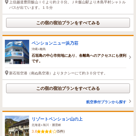
上信越道豊田飯山ＩＣより約２０分。ＪＲ飯山駅より木島平村シャトル
バスが出ています。１５分
この宿の宿泊プランをすべてみる
ペンションニュー浜乃荘
沖縄>離島
石垣島の中心市街地にあり、各離島へのアクセスにも便利
です。
新石垣空港（南ぬ島空港）よりタクシーにて約３０分です。
この宿の宿泊プランをすべてみる
航空券付プランから探す
リゾートペンション山の上
北海道>旭川・層雲峡
3.6
(5件)