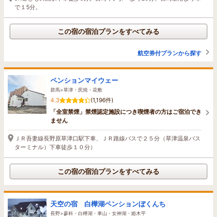
で１5分。
この宿の宿泊プランをすべてみる
航空券付プランから探す
ペンションマイウェー
群馬>草津・尻焼・花敷
4.3
(1,196件)
「全室禁煙」禁煙認定施設につき喫煙者の方はご宿泊でき
ません
ＪＲ吾妻線長野原草津口駅下車、ＪＲ路線バスで２５分（草津温泉バス
ターミナル）下車徒歩１０分）
この宿の宿泊プランをすべてみる
天空の宿 白樺湖ペンションぼくんち
長野>蓼科・白樺湖・車山・女神湖・姫木平