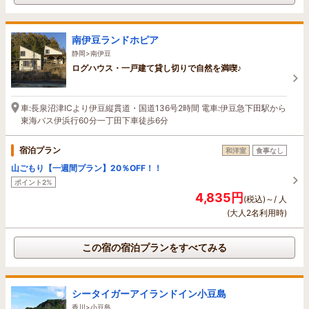
南伊豆ランドホピア
静岡>南伊豆
ログハウス・一戸建て貸し切りで自然を満喫♪
車:長泉沼津ICより伊豆縦貫道・国道136号2時間 電車:伊豆急下田駅から
東海バス伊浜行60分一丁田下車徒歩6分
宿泊プラン
和洋室
食事なし
山ごもり【一週間プラン】20％OFF！！
ポイント2%
4,835円
(税込)～/ 人
(大人2名利用時)
この宿の宿泊プランをすべてみる
シータイガーアイランドイン小豆島
香川>小豆島