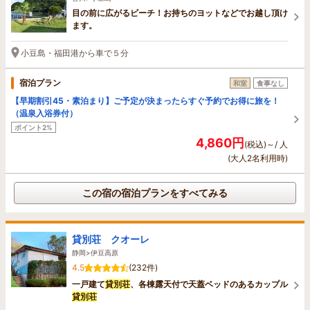
目の前に広がるビーチ！お持ちのヨットなどでお越し頂け
ます。
小豆島・福田港から車で５分
宿泊プラン
和室
食事なし
【早期割引45・素泊まり】ご予定が決まったらすぐ予約でお得に旅を！
（温泉入浴券付）
ポイント2%
4,860円
(税込)～/ 人
(大人2名利用時)
この宿の宿泊プランをすべてみる
貸別荘 クオーレ
静岡>伊豆高原
4.5
(232件)
一戸建て
貸別荘
、各棟露天付で天蓋ベッドのあるカップル
貸別荘