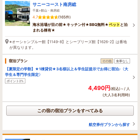
サニーコースト南房総
千葉>館山・南房総
4.7
(165件)
海水浴場が目の前★キッチン付★BBQ無料★
ペット
と泊
まれる棟有★
※オーシャンブルー館【1149-8】とシーブリーズ館【1626-2】は番地
が異なります。
宿泊プラン
その他
食事なし
【夏限定の学割】★1棟貸切★3名様以上＆学生証提示でお得に宿泊♪〈大
学生＆専門学生限定〉
ポイント2%
4,490円
(税込)～/ 人
(大人3名利用時)
この宿の宿泊プランをすべてみる
航空券付プランから探す