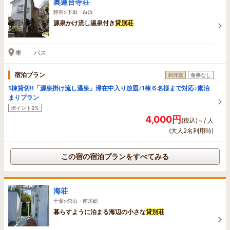
奥蓮台寺荘
静岡>下田・白浜
源泉かけ流し温泉付き
貸別荘
車 バス
宿泊プラン
和洋室
食事なし
1棟貸切!!「源泉掛け流し温泉」滞在中入り放題♪1棟６名様まで対応♪素泊
まりプラン
ポイント2%
4,000円
(税込)～/ 人
(大人2名利用時)
この宿の宿泊プランをすべてみる
海荘
千葉>館山・南房総
暮らすように泊まる海辺の小さな
貸別荘