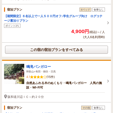
宿泊プラン
4ベッド
食事なし
【期間限定】６名以上で一人５００円オフ♪学生グループ向け ログコテ
ージ素泊りプラン
ポイント2%
4,900円
(税込)～/ 人
(大人6名利用時)
この宿の宿泊プランをすべてみる
鳴滝バンガロー
和歌山>有田・御坊・日高
4.1
(15件)
自然あふれる木のぬくもり・鳴滝バンガロー 人気の施
設・WI-FI可
阪和道川辺ＩＣ～約２０分
宿泊プラン
その他
食事なし