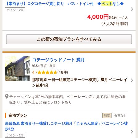
【素泊まり】ログコテージ貸し切り バス・トイレ付 ◆
ペット
なし◆
ポイント2%
4,000円
(税込)～/ 人
(大人2名利用時)
この宿の宿泊プランをすべてみる
コテージウッドノート 満月
栃木>那須・板室
4.7
(48件)
那須高原 一日一組限定コテージ一棟貸し 満月 ペニーレイ
ン徒歩1分
チェックインは車1分の湯本本館。ペニーレーン左に見て右に緑色の看
板あり。坂を上ると右にフロントあり
宿泊プラン
和室
食事なし
那須高原 素泊まり一棟貸しコテージ満月「じゃらん限定」ペニーレイン徒
歩1分
ポイント2%