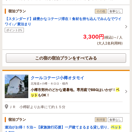
宿泊プラン
その他
食事なし
【スタンダード】緑豊かなコテージ滞在！食材を持ち込んでみんなでワイ
ワイ♪／素泊まり
ポイント2%
3,300円
(税込)～/ 人
(大人2名利用時)
この宿の宿泊プランをすべてみる
クールコテージ小樽オタモイ
北海道>小樽・キロロ・積丹
小樽市郊外のどかな避暑地。専用庭でBBQはいかが！
ペ
ット
もOK！
ＪＲ 小樽駅よりお車にて約１５分
宿泊プラン
和洋室
食事なし
連泊がお得！５泊～【家族旅行応援】一戸建てまるまる貸し切り、
ペット