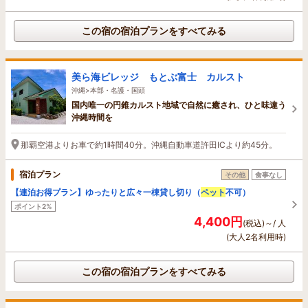
この宿の宿泊プランをすべてみる
美ら海ビレッジ もとぶ富士 カルスト
沖縄>本部・名護・国頭
国内唯一の円錐カルスト地域で自然に癒され、ひと味違う
沖縄時間を
那覇空港よりお車で約1時間40分。沖縄自動車道許田ICより約45分。
宿泊プラン
その他
食事なし
【連泊お得プラン】ゆったりと広々一棟貸し切り（
ペット
不可）
ポイント2%
4,400円
(税込)～/ 人
(大人2名利用時)
この宿の宿泊プランをすべてみる