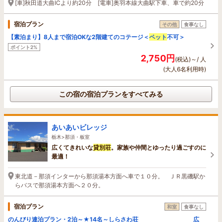
[車]秋田道大曲ICより約20分 [電車]奥羽本線大曲駅下車、車で約20分
宿泊プラン
その他
食事なし
【素泊まり】8人まで宿泊OKな2階建てのコテージ＜
ペット
不可＞
ポイント2%
2,750円
(税込)～/ 人
(大人6名利用時)
この宿の宿泊プランをすべてみる
あいあいビレッジ
栃木>那須・板室
広くてきれいな
貸別荘
。家族や仲間とゆったり過ごすのに
最適！
東北道－那須インターから那須湯本方面へ車で１０分。 ＪＲ黒磯駅か
らバスで那須湯本方面へ２０分。
宿泊プラン
和室
食事なし
のんびり連泊プラン・2泊～★14名～しらさわ荘 広