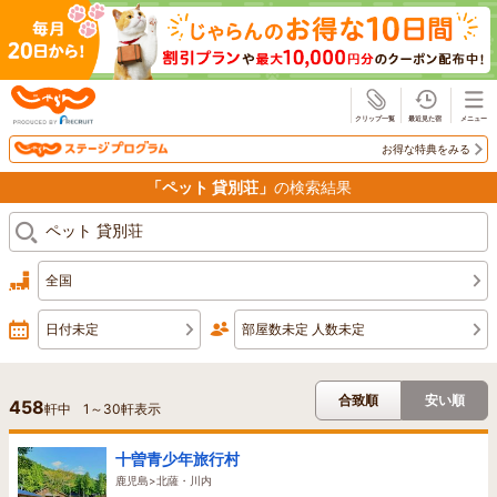
じゃらん
お得な特典をみる
「ペット 貸別荘」
の検索結果
全国
日付未定
部屋数未定 人数未定
合致順
安い順
458
軒中
1
～
30
軒表示
十曽青少年旅行村
鹿児島>北薩・川内