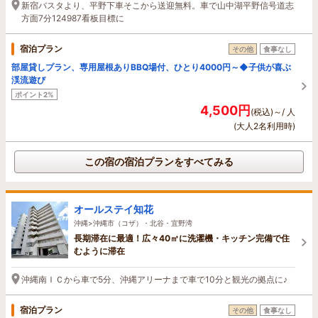
新宿バスタより、平野下車そこから送迎無料。車で山中湖平野信号道志
方面7分124987看板目標に
宿泊プラン
その他
食事なし
部屋貸しプラン、専用屋根ありBBQ場付、ひとり4000円～◆子供が喜ぶ
渓流遊び
ポイント2%
4,500円
(税込)～/ 人
(大人2名利用時)
この宿の宿泊プランをすべてみる
オールステイ知花
沖縄>沖縄市（コザ）・北谷・宜野湾
長期滞在に最適！広々40㎡に洗濯機・キッチン完備で住
むように滞在
沖縄南ＩＣから車で5分、沖縄アリーナまで車で10分と観光の拠点に♪
宿泊プラン
その他
食事なし