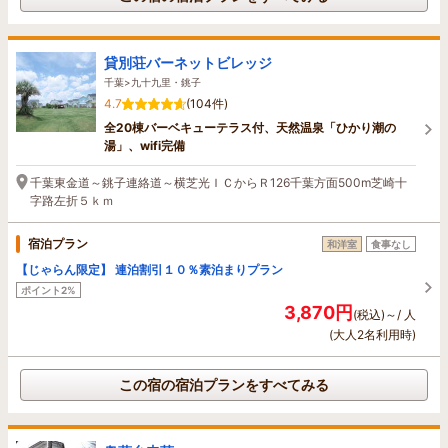
貸別荘バーネットビレッジ
千葉>九十九里・銚子
4.7
(104件)
全20棟バーベキューテラス付、天然温泉「ひかり潮の
湯」、wifi完備
千葉東金道～銚子連絡道～横芝光ＩＣからＲ126千葉方面500m芝崎十
字路左折５ｋｍ
宿泊プラン
和洋室
食事なし
【じゃらん限定】 連泊割引１０％素泊まりプラン
ポイント2%
3,870円
(税込)～/ 人
(大人2名利用時)
この宿の宿泊プランをすべてみる