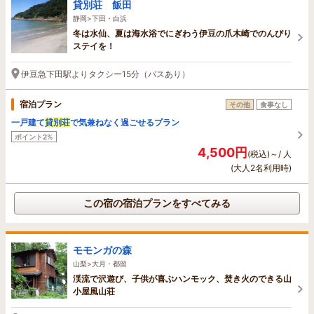
貸別荘 飯田
静岡>下田・白浜
冬は水仙、夏は海水浴でにぎわう伊豆の爪木崎でのんびり
ステイを！
伊豆急下田駅よりタクシー15分（バスあり）
宿泊プラン
その他
食事なし
一戸建て
貸別荘
で気兼ねなく過ごせるプラン
ポイント2%
4,500円
(税込)～/ 人
(大人2名利用時)
この宿の宿泊プランをすべてみる
モモンガの森
山梨>大月・都留
渓流で沢遊び、子供が喜ぶハンモック、焚き火のできる山
小屋風山荘