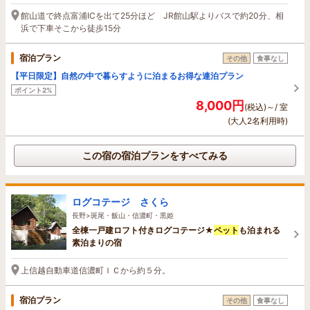
館山道で終点富浦ICを出て25分ほど JR館山駅よりバスで約20分、相
浜で下車そこから徒歩15分
宿泊プラン
その他
食事なし
【平日限定】自然の中で暮らすように泊まるお得な連泊プラン
ポイント2%
8,000円
(税込)～/ 室
(大人2名利用時)
この宿の宿泊プランをすべてみる
ログコテージ さくら
長野>斑尾・飯山・信濃町・黒姫
全棟一戸建ロフト付きログコテージ★
ペット
も泊まれる
素泊まりの宿
上信越自動車道信濃町ＩＣから約５分。
宿泊プラン
その他
食事なし