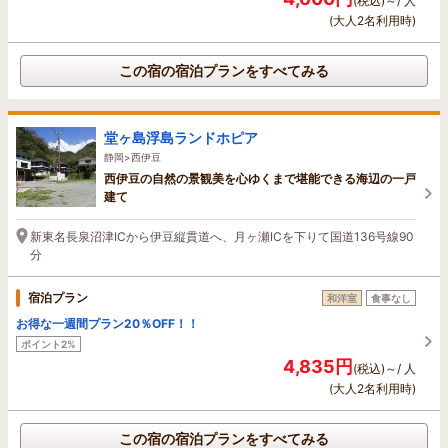
(税込)～/ 人
(大人2名利用時)
この宿の宿泊プランをすべてみる
堂ヶ島浮島ランドホピア
静岡>西伊豆
西伊豆の自然の景観美を心ゆくまで堪能できる海辺の一戸
建て
新東名長泉沼津ICから伊豆縦貫道へ、月ヶ瀬ICを下りて国道136号線90
分
宿泊プラン
和洋室
食事なし
お得な一週間プラン20％OFF！！
ポイント2%
4,835円
(税込)～/ 人
(大人2名利用時)
この宿の宿泊プランをすべてみる