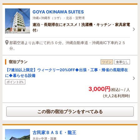
GOYA OKINAWA SUITES
沖縄>沖縄市（コザ）・北谷・宜野湾
連泊・長期滞在にオススメ！洗濯機・キッチン・家具家電
付♪
那覇空港よりお車にて約５０分。沖縄自動車道・沖縄南IC下車約２５
分。
宿泊プラン
ツイン
食事なし
【7連泊以上限定】ウィークリー20%OFF◆出張・工事・帰省の長期滞在
に◆暮らせる設備
ポイント2%
3,000円
(税込)～/ 人
(大人2名利用時)
この宿の宿泊プランをすべてみる
古民家ＢＡＳＥ・龍王
大分>中津・国東