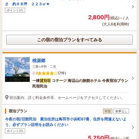
さ 約６８坪 ２２３㎡★
ポイント2%
2,800円
(税込)～/ 人
(大人6名利用時)
この宿の宿泊プランをすべてみる
桃源郷
三重>伊勢・二見
3.9
(7件)
一棟
貸別荘
コテージ 海辺山の旅館ホテル 今夜宿泊プラン
民宿民泊
宿泊案内、詳く料金条件等、ホームページをアクセスしてください。
宿泊プラン
和室
食事なし
今夜の宿/旧館民泊 素泊住所は鳥羽市小浜町67番、住所を間違えないよ
う、必ずプラン説明をお読みください
ポイント2%
5,750円
(税込)～/ 室