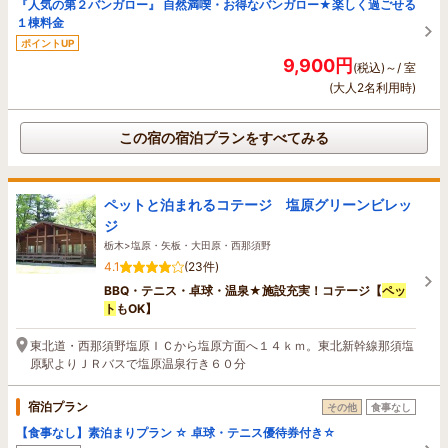
『人気の第２バンガロー』 自然満喫・お得なバンガロー★楽しく過ごせる
１棟料金
ポイントUP
9,900円
(税込)～/ 室
(大人2名利用時)
この宿の宿泊プランをすべてみる
ペットと泊まれるコテージ 塩原グリーンビレッ
ジ
栃木>塩原・矢板・大田原・西那須野
4.1
(23件)
BBQ・テニス・卓球・温泉★施設充実！コテージ【
ペッ
ト
もOK】
東北道・西那須野塩原ＩＣから塩原方面へ１４ｋｍ。東北新幹線那須塩
原駅よりＪＲバスで塩原温泉行き６０分
宿泊プラン
その他
食事なし
【食事なし】素泊まりプラン ☆ 卓球・テニス優待券付き☆