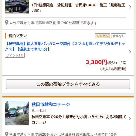
1日1組様限定 貸切別荘 古民家BASE・龍王「別邸龍王
乃家」
大分空港から車で高速道路使用で40分程度で着きます
宿泊プラン
シングル
食事なし
【秘密基地】個人専用バンガロー空調付【スマホを置いてデジタルデトッ
クス】【温泉まで車で5分】
ポイント2%
3,300円
(税込)～/ 室
(大人1名利用時)
この宿の宿泊プランをすべてみる
秋田市雄和コテージ
秋田>秋田
秋田空港車で20分！緑豊かな小高い丘の上にある2階建て
コテージ
秋田空港から車で約20分または秋田新幹線秋田駅より車で約40分