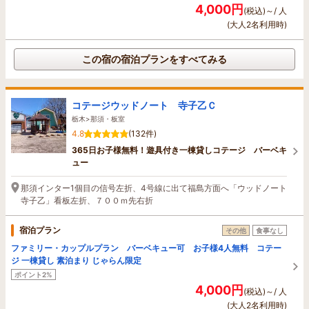
4,000円
(税込)～/ 人
(大人2名利用時)
この宿の宿泊プランをすべてみる
コテージウッドノート 寺子乙Ｃ
栃木>那須・板室
4.8
(132件)
365日お子様無料！遊具付き一棟貸しコテージ バーベキ
ュー
那須インター1個目の信号左折、4号線に出て福島方面へ「ウッドノート
寺子乙」看板左折、７００ｍ先右折
宿泊プラン
その他
食事なし
ファミリー・カップルプラン バーベキュー可 お子様4人無料 コテー
ジ 一棟貸し 素泊まり じゃらん限定
ポイント2%
4,000円
(税込)～/ 人
(大人2名利用時)