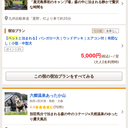
「鹿児島県初のキャンプ場」森の中に泊まれる静かで贅沢
な時間を
九州自動車道「栗野」ICより車で約35分
宿泊プラン
その他
食事なし
【
ペット
と泊まれる】バンガロー大｜ウッドデッキ｜エアコン付｜布団な
し｜小型・中型犬
ポイント2%
5,000円
(税込)～/ 室
(大人2名利用時)
この宿の宿泊プランをすべてみる
六郷温泉あったか山
秋田>田沢湖・角館・大曲
4.4
(70件)
別荘気分で泊まれる森の中のコテージ×天然温泉のゆった
り露天風呂