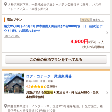
ＪＲ伊東駅下車、一碧湖経由伊豆シャボテン公園行きに乗り 、バス停
イトーピア入口下車徒歩約5分
宿泊プラン
ダブル
食事なし
格安!!5月6日~10月31日!!専用露天風呂付き2名9800円(一日一組限定)ア
ウト11時、お部屋おまかせ
ポイント2%
4,900円
(税込)～/ 人
(大人2名利用時)
この宿の宿泊プランをすべてみる
ログ・コテージ 尾瀬東明荘
群馬>沼田・老神・尾瀬
4.3
(216件)
川遊ができる
貸別荘
★素泊まり・持ち込みBBQ・自炊
本館温泉無料
関越自動車道沼田インター下車、国道120号線を尾瀬、日光方面に、鎌
田信号を左折後国道401号線を10分