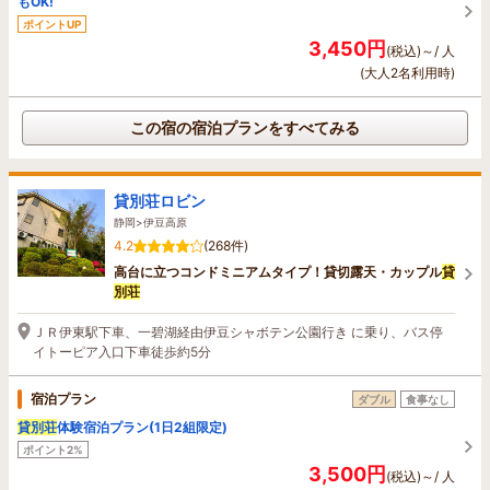
もOK!
ポイントUP
3,450円
(税込)～/ 人
(大人2名利用時)
この宿の宿泊プランをすべてみる
貸別荘ロビン
静岡>伊豆高原
4.2
(268件)
高台に立つコンドミニアムタイプ！貸切露天・カップル
貸
別荘
ＪＲ伊東駅下車、一碧湖経由伊豆シャボテン公園行き に乗り、バス停
イトーピア入口下車徒歩約5分
宿泊プラン
ダブル
食事なし
貸別荘
体験宿泊プラン(1日2組限定)
ポイント2%
3,500円
(税込)～/ 人