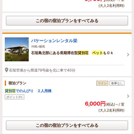
(大人2名利用時)
この宿の宿泊プランをすべてみる
バケーションレンタル栄
沖縄>離島
石垣島北部にある長期滞在型
貸別荘
ペット
もＯｋ
石垣空港から県道79号線を北に車で40分
宿泊プラン
ツイン
食事なし
貸別荘
でのんびり ２人用棟
ポイント2%
6,000円
(税込)～/ 室
(大人2名利用時)
この宿の宿泊プランをすべてみる