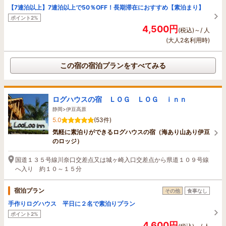
【7連泊以上】7連泊以上で50％OFF！長期滞在におすすめ【素泊まり】
ポイント2%
4,500円
(税込)～/ 人
(大人2名利用時)
この宿の宿泊プランをすべてみる
ログハウスの宿 ＬＯＧ ＬＯＧ ｉｎｎ
静岡>伊豆高原
5.0
(53件)
気軽に素泊りができるログハウスの宿（海あり山あり伊豆
のロッジ）
国道１３５号線川奈口交差点又は城ヶ崎入口交差点から県道１０９号線
へ入り 約１０～１５分
宿泊プラン
その他
食事なし
手作りログハウス 平日に２名で素泊りプラン
ポイント2%
4,600円