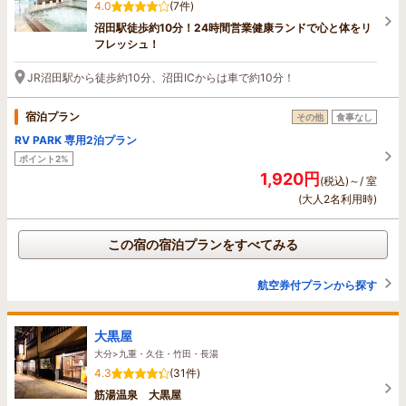
4.0
(7件)
沼田駅徒歩約10分！24時間営業健康ランドで心と体をリ
フレッシュ！
JR沼田駅から徒歩約10分、沼田ICからは車で約10分！
宿泊プラン
その他
食事なし
RV PARK 専用2泊プラン
ポイント2%
1,920円
(税込)～/ 室
(大人2名利用時)
この宿の宿泊プランをすべてみる
航空券付プランから探す
大黒屋
大分>九重・久住・竹田・長湯
4.3
(31件)
筋湯温泉 大黒屋