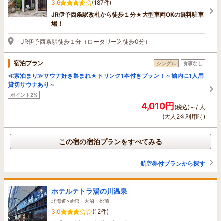
3.6
(187件)
JR伊予西条駅改札から徒歩１分★大型車両OKの無料駐車
場！
JR伊予西条駅徒歩１分（ロータリー迄徒歩0分）
宿泊プラン
シングル
食事なし
≪素泊まり≫サウナ好き集まれ★ドリンク1本付きプラン！～館内に1人用
貸切サウナあり～
ポイント2%
4,010円
(税込)～/ 人
(大人2名利用時)
この宿の宿泊プランをすべてみる
航空券付プランから探す
ホテルテトラ湯の川温泉
北海道>函館・大沼・松前
3.0
(12件)