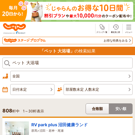
じゃらん
お得な特典をみる
「ペット 大浴場」
の検索結果
全国
日付未定
部屋数未定 人数未定
合致順
安い順
808
軒中
1
～
30
軒表示
RV park plus 沼田健康ランド
群馬>沼田・老神・尾瀬