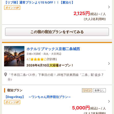
【リブ得】通常プランより15％OFF！！【素泊り】
ポイントUP
2,125円
(税込)～/ 人
(大人2名利用時)
この宿の宿泊プランをすべてみる
ホテルリブマックス京都二条城西
京都>河原町・烏丸・大宮周辺
4.1
(151件)
2026年4月10日
大浴場
オープン！
「千本旧二条バス停」下車目の前！JR地下鉄東西線「二条」駅 徒歩 7
分♪
宿泊プラン
ツイン
食事なし
【Dog×Stay】 ～ワンちゃん同伴宿泊プラン～
ポイントUP
5,000円
(税込)～/ 人
(大人2名利用時)