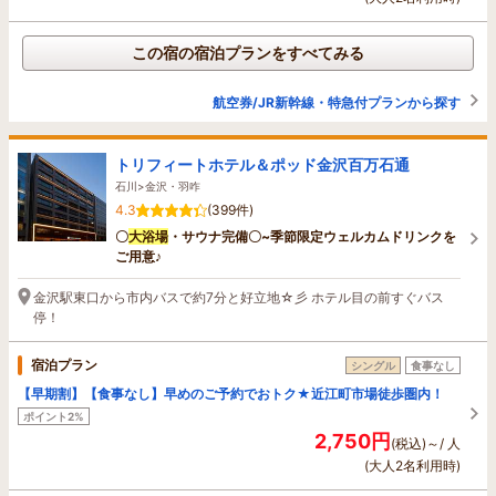
この宿の宿泊プランをすべてみる
航空券/JR新幹線・特急付プランから探す
トリフィートホテル＆ポッド金沢百万石通
石川>金沢・羽咋
4.3
(399件)
〇
大浴場
・サウナ完備〇~季節限定ウェルカムドリンクを
ご用意♪
金沢駅東口から市内バスで約7分と好立地☆彡 ホテル目の前すぐバス
停！
宿泊プラン
シングル
食事なし
【早期割】【食事なし】早めのご予約でおトク★近江町市場徒歩圏内！
ポイント2%
2,750円
(税込)～/ 人
(大人2名利用時)