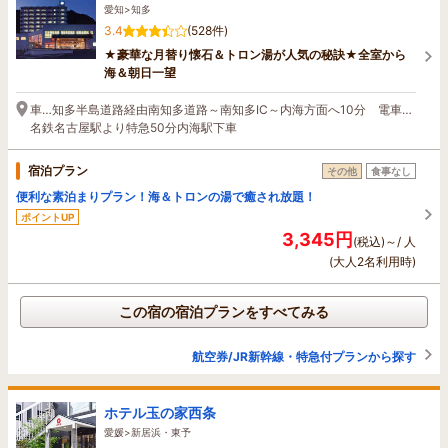
愛知>知多
3.4
(528件)
★豪華な月替り懐石＆トロン湯が人気の秘訣★全室から
海＆朝日一望
車…知多半島道路経由南知多道路～南知多IC～内海方面へ10分 電車…
名鉄名古屋駅より特急50分内海駅下車
宿泊プラン
その他
食事なし
便利な素泊まりプラン！海＆トロンの湯で癒され放題！
ポイントUP
3,345円
(税込)～/ 人
(大人2名利用時)
この宿の宿泊プランをすべてみる
航空券/JR新幹線・特急付プランから探す
ホテル玉の家西条
愛媛>新居浜・東予