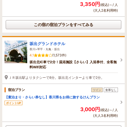
3,350円
(税込)～/ 人
(大人2名利用時)
この宿の宿泊プランをすべてみる
坂出グランドホテル
香川>琴平・丸亀・坂出
4.1
(1,573件)
坂出北IC車で2分！温浴施設【さらい】入浴券付、全客無
料Wifi対応
ＪＲ坂出駅よりタクシーで8分。坂出北インターより車で2分。
宿泊プラン
ツイン
食事なし
【素泊まり・さらい券なし】香川県をお得に旅するけんプラン
ポイントUP
3,000円
(税込)～/ 人
(大人3名利用時)