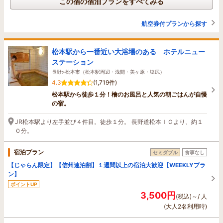
この宿の宿泊プランをすべてみる
航空券付プランから探す
松本駅から一番近い大浴場のある ホテルニュー
ステーション
長野>松本市（松本駅周辺・浅間・美ヶ原・塩尻）
4.3
(1,719件)
松本駅から徒歩１分！檜のお風呂と人気の朝ごはんが自慢
の宿。
JR松本駅より左手並び４件目。徒歩１分。 長野道松本ＩＣより、約１
０分。
宿泊プラン
セミダブル
食事なし
【じゃらん限定】【信州連泊割】１週間以上の宿泊大歓迎【WEEKLYプラ
ン】
ポイントUP
3,500円
(税込)～/ 人
(大人2名利用時)