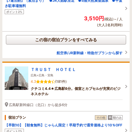
【7連泊割】（素泊まり） ●JR大館駅至近 ●5階天然展望温泉 ●平置
き駐車場無料
ポイント2%
3,510円
(税込)～/ 人
(大人2名利用時)
この宿の宿泊プランをすべてみる
航空券/JR新幹線・特急付プランから探す
ＴＲＵＳＴ ＨＯＴＥＬ
広島>広島・宮島
4.3
(181件)
クチコミ4.4★広島駅6分。個室とカプセルが充実のビジ
ネスホテル
広島駅新幹線口（北口）から徒歩6分
宿泊プラン
その他
朝のみ
【早割10】【朝食無料】じゃらん限定！早期予約で通常価格より10％OFF
ポイント2%