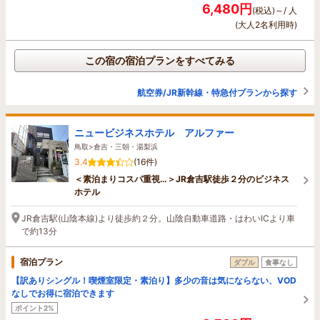
6,480円
(税込)～/ 人
(大人2名利用時)
この宿の宿泊プランをすべてみる
航空券/JR新幹線・特急付プランから探す
ニュービジネスホテル アルファー
鳥取>倉吉・三朝・湯梨浜
3.4
(16件)
＜素泊まりコスパ重視…＞JR倉吉駅徒歩２分のビジネス
ホテル
JR倉吉駅(山陰本線)より徒歩約２分。山陰自動車道路・はわいICより車
で約13分
宿泊プラン
ダブル
食事なし
【訳ありシングル！喫煙室限定・素泊り】多少の音は気にならない、VOD
なしでお得に宿泊できます
ポイント2%