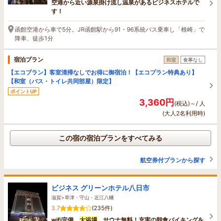
空港から近い源泉掛け流し温泉があるビジネスホテルで
す！
函館空港から車で5分。JR函館駅から91・96系統バス乗車し「根崎」で
降車、徒歩1分
宿泊プラン
和室
食事なし
【エコプラン】客室清掃なしでお得に御宿泊！【エコプラン特典あり】
【和室（バス・トイレ共同部屋）限定】
ポイントUP
3,360円
(税込)～/ 人
(大人2名利用時)
この宿の宿泊プランをすべてみる
航空券付プランから探す
ビジネス グリーンホテル八日市
滋賀>草津・守山・近江八幡
3.7
(235件)
wifi完備、
大浴場
、サウナ無料！充実の朝食バイキングを