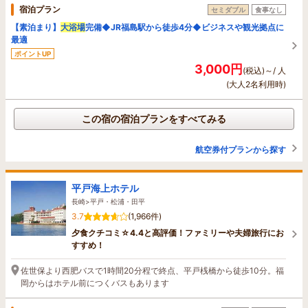
宿泊プラン
セミダブル
食事なし
【素泊まり】
大浴場
完備◆JR福島駅から徒歩4分◆ビジネスや観光拠点に
最適
ポイントUP
3,000円
(税込)～/ 人
(大人2名利用時)
この宿の宿泊プランをすべてみる
航空券付プランから探す
平戸海上ホテル
長崎>平戸・松浦・田平
3.7
(1,966件)
夕食クチコミ☆4.4と高評価！ファミリーや夫婦旅行にお
すすめ！
佐世保より西肥バスで1時間20分程で終点、平戸桟橋から徒歩10分。福
岡からはホテル前につくバスもあります