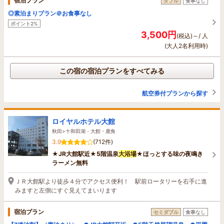
宿泊プラン
ダブル
食事なし
◎素泊まりプラン＠お食事なし
ポイント2%
3,500円
(税込)～/ 人
(大人2名利用時)
この宿の宿泊プランをすべてみる
航空券付プランから探す
ロイヤルホテル大館
秋田>十和田湖・大館・鹿角
3.9
(712件)
★JR大館駅近★5階温泉
大浴場
★ほっとする味の夜鳴き
ラーメン無料
ＪＲ大館駅より徒歩４分でアクセス便利！ 駅前ロータリーを右手に進
みますと左側にすぐ見えてまいります
宿泊プラン
セミダブル
食事なし