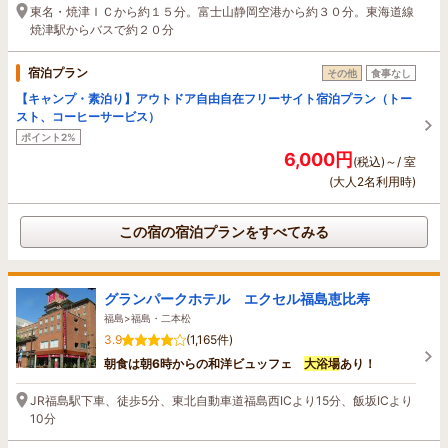
東名・焼津ＩＣから約１５分。富士山静岡空港から約３０分。東海道線
焼津駅からバスで約２０分
宿泊プラン
その他
食事なし
【キャンプ・素泊り】アウトドア自由自在フリーサイト宿泊プラン（トー
スト、コーヒーサービス）
ポイント2%
6,000円
(税込)～/ 室
(大人2名利用時)
この宿の宿泊プランをすべてみる
グランパークホテル エクセル福島恵比寿
福島>福島・二本松
3.9
(1,165件)
朝食は朝6時からの和洋ビュッフェ
大浴場
あり！
JR福島駅下車、徒歩5分、東北自動車道福島西ICより15分、飯坂ICより
10分