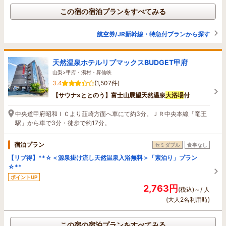
この宿の宿泊プランをすべてみる
航空券/JR新幹線・特急付プランから探す
天然温泉ホテルリブマックスBUDGET甲府
山梨>甲府・湯村・昇仙峡
3.4
(1,507件)
【サウナ×ととのう】富士山展望天然温泉
大浴場
付
中央道甲府昭和ＩＣより韮崎方面へ車にて約3分。ＪＲ中央本線「竜王
駅」から車で3分・徒歩で約17分。
宿泊プラン
セミダブル
食事なし
【リブ得】**☆＜源泉掛け流し天然温泉入浴無料＞「素泊り」プラン
☆**
ポイントUP
2,763円
(税込)～/ 人
(大人2名利用時)
この宿の宿泊プランをすべてみる