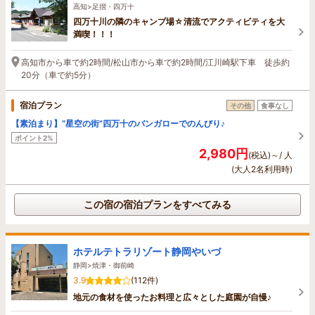
高知>足摺・四万十
四万十川の隣のキャンプ場☆清流でアクティビティを大
満喫！！！
高知市から車で約2時間/松山市から車で約2時間/江川崎駅下車 徒歩約
20分（車で約5分）
宿泊プラン
その他
食事なし
【素泊まり】“星空の街”四万十のバンガローでのんびり♪
ポイント2%
2,980円
(税込)～/ 人
(大人2名利用時)
この宿の宿泊プランをすべてみる
ホテルテトラリゾート静岡やいづ
静岡>焼津・御前崎
3.9
(112件)
地元の食材を使ったお料理と広々とした庭園が自慢♪