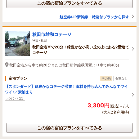
この宿の宿泊プランをすべてみる
航空券/JR新幹線・特急付プランから探す
秋田市雄和コテージ
秋田>秋田
秋田空港車で20分！緑豊かな小高い丘の上にある2階建て
コテージ
秋田空港から車で約20分または秋田新幹線秋田駅より車で約40分
宿泊プラン
その他
食事なし
【スタンダード】緑豊かなコテージ滞在！食材を持ち込んでみんなでワイ
ワイ♪／素泊まり
ポイント2%
3,300円
(税込)～/ 人
(大人2名利用時)
この宿の宿泊プランをすべてみる