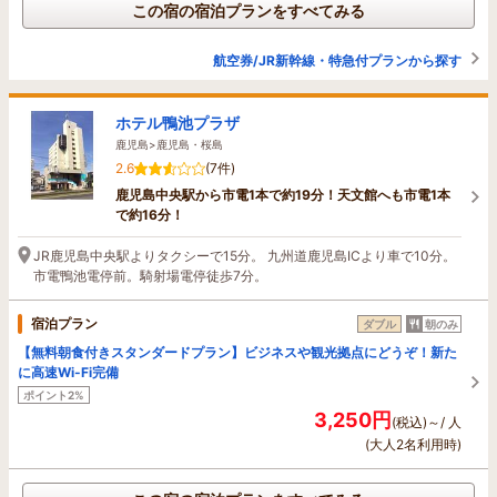
この宿の宿泊プランをすべてみる
航空券/JR新幹線・特急付プランから探す
ホテル鴨池プラザ
鹿児島>鹿児島・桜島
2.6
(7件)
鹿児島中央駅から市電1本で約19分！天文館へも市電1本
で約16分！
JR鹿児島中央駅よりタクシーで15分。 九州道鹿児島ICより車で10分。
市電鴨池電停前。騎射場電停徒歩7分。
宿泊プラン
ダブル
朝のみ
【無料朝食付きスタンダードプラン】ビジネスや観光拠点にどうぞ！新た
に高速Wi-Fi完備
ポイント2%
3,250円
(税込)～/ 人
(大人2名利用時)