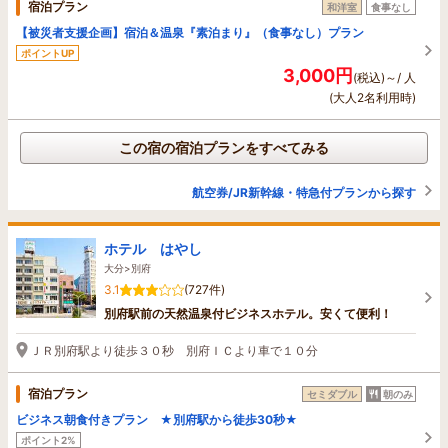
宿泊プラン
和洋室
食事なし
【被災者支援企画】宿泊＆温泉『素泊まり』（食事なし）プラン
ポイントUP
3,000円
(税込)～/ 人
(大人2名利用時)
この宿の宿泊プランをすべてみる
航空券/JR新幹線・特急付プランから探す
ホテル はやし
大分>別府
3.1
(727件)
別府駅前の天然温泉付ビジネスホテル。安くて便利！
ＪＲ別府駅より徒歩３０秒 別府ＩＣより車で１０分
宿泊プラン
セミダブル
朝のみ
ビジネス朝食付きプラン ★別府駅から徒歩30秒★
ポイント2%