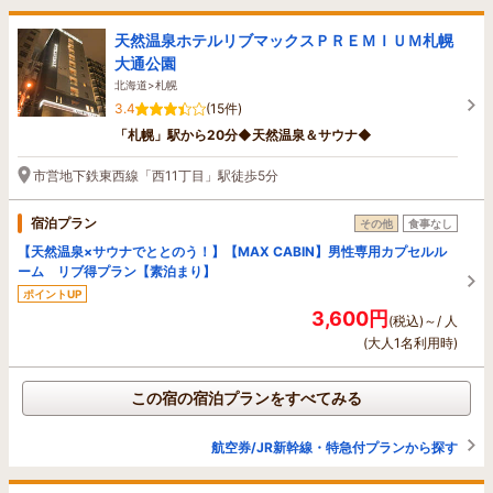
天然温泉ホテルリブマックスＰＲＥＭＩＵＭ札幌
大通公園
北海道>札幌
3.4
(15件)
「札幌」駅から20分◆天然温泉＆サウナ◆
市営地下鉄東西線「西11丁目」駅徒歩5分
宿泊プラン
その他
食事なし
【天然温泉×サウナでととのう！】【MAX CABIN】男性専用カプセルル
ーム リブ得プラン【素泊まり】
ポイントUP
3,600円
(税込)～/ 人
(大人1名利用時)
この宿の宿泊プランをすべてみる
航空券/JR新幹線・特急付プランから探す