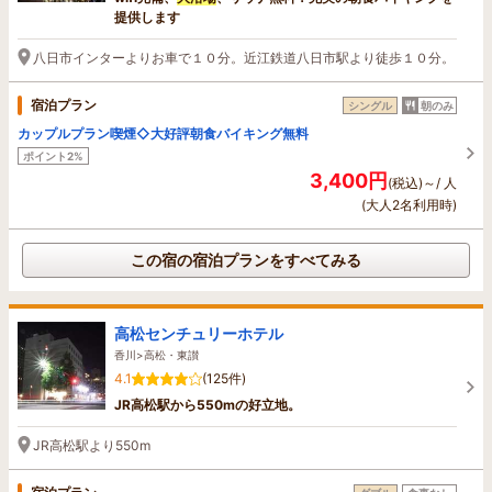
提供します
八日市インターよりお車で１０分。近江鉄道八日市駅より徒歩１０分。
宿泊プラン
シングル
朝のみ
カップルプラン喫煙◇大好評朝食バイキング無料
ポイント2%
3,400円
(税込)～/ 人
(大人2名利用時)
この宿の宿泊プランをすべてみる
高松センチュリーホテル
香川>高松・東讃
4.1
(125件)
JR高松駅から550mの好立地。
JR高松駅より550m