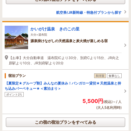
航空券/JR新幹線・特急付プランから探す
かいがけ温泉 きのこの里
大分>湯布院
源泉掛けながしの天然温泉と炭火焼が楽しめる宿
【お車】大分自動車道 湯布院ICより30分、別府Cより15分、JR向之
原駅より10分、JR別府駅より20分
宿泊プラン
和洋室
食事なし
【夏限定★グループ割】みんなの夏休み！バンガロー貸切★天然温泉と持
ち込みバーベキュー★＜素泊まり＞
ポイント2%
5,500円
(税込)～/ 人
(大人5名利用時)
この宿の宿泊プランをすべてみる