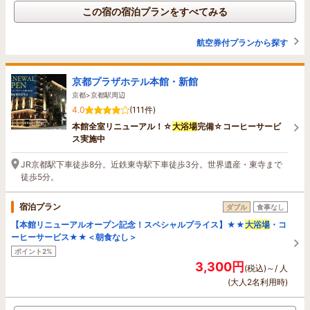
この宿の宿泊プランをすべてみる
航空券付プランから探す
京都プラザホテル本館・新館
京都>京都駅周辺
4.0
(111件)
本館全室リニューアル！☆
大浴場
完備☆コーヒーサービ
ス実施中
JR京都駅下車徒歩8分。近鉄東寺駅下車徒歩3分。世界遺産・東寺まで
徒歩5分。
宿泊プラン
ダブル
食事なし
【本館リニューアルオープン記念！スペシャルプライス】★★
大浴場
・コ
ーヒーサービス★★＜朝食なし＞
ポイント2%
3,300円
(税込)～/ 人
(大人2名利用時)