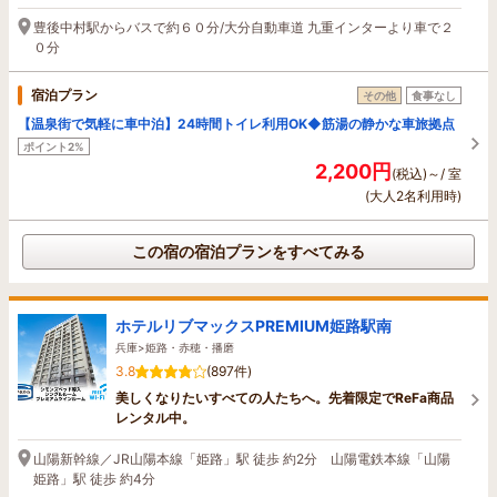
豊後中村駅からバスで約６０分/大分自動車道 九重インターより車で２
０分
宿泊プラン
その他
食事なし
【温泉街で気軽に車中泊】24時間トイレ利用OK◆筋湯の静かな車旅拠点
ポイント2%
2,200円
(税込)～/ 室
(大人2名利用時)
この宿の宿泊プランをすべてみる
ホテルリブマックスPREMIUM姫路駅南
兵庫>姫路・赤穂・播磨
3.8
(897件)
美しくなりたいすべての人たちへ。先着限定でReFa商品
レンタル中。
山陽新幹線／JR山陽本線「姫路」駅 徒歩 約2分 山陽電鉄本線「山陽
姫路」駅 徒歩 約4分