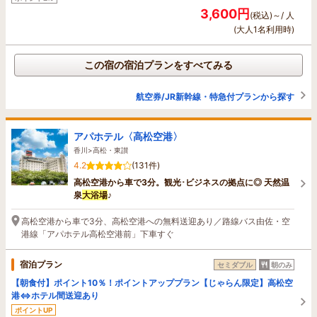
3,600円
(税込)～/ 人
(大人1名利用時)
この宿の宿泊プランをすべてみる
航空券/JR新幹線・特急付プランから探す
アパホテル〈高松空港〉
香川>高松・東讃
4.2
(131件)
高松空港から車で3分。観光･ビジネスの拠点に◎ 天然温
泉
大浴場
♪
高松空港から車で3分、高松空港への無料送迎あり／路線バス由佐・空
港線「アパホテル高松空港前」下車すぐ
宿泊プラン
セミダブル
朝のみ
【朝食付】ポイント10％！ポイントアッププラン【じゃらん限定】高松空
港⇔ホテル間送迎あり
ポイントUP