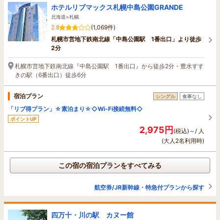
ホテルリブマックス札幌中島公園GRANDE
北海道>札幌
2.8
(1,069件)
札幌市営地下鉄南北線「中島公園駅 1番出口」より徒歩
2分
札幌市営地下鉄南北線『中島公園駅 1番出口』から徒歩2分・豊水すす
きの駅（6番出口）徒歩6分
宿泊プラン
シングル
食事なし
「リブ得プラン」☆素泊まり☆◇Wi-Fi接続無料◇
ポイントUP
2,975円
(税込)～/ 人
(大人2名利用時)
この宿の宿泊プランをすべてみる
航空券/JR新幹線・特急付プランから探す
四万十・川の駅 カヌー館