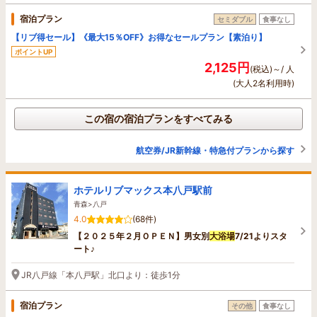
宿泊プラン
セミダブル
食事なし
【リブ得セール】《最大15％OFF》お得なセールプラン【素泊り】
ポイントUP
2,125円
(税込)～/ 人
(大人2名利用時)
この宿の宿泊プランをすべてみる
航空券/JR新幹線・特急付プランから探す
ホテルリブマックス本八戸駅前
青森>八戸
4.0
(68件)
【２０２５年２月ＯＰＥＮ】男女別
大浴場
7/21よりスタ
ート♪
JR八戸線「本八戸駅」北口より：徒歩1分
宿泊プラン
その他
食事なし