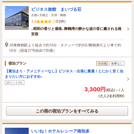
ビジネス旅館 まいづる荘
京都>天橋立・宮津・舞鶴
3.6
(12件)
‥昭和の香りと価格‥舞鶴湾の静かな波の音に癒される格
安宿
JR東舞鶴駅より徒歩で約15分・タクシーで約5分/舞鶴東ICより車で約
10分（国道27号経由で到着）
宿泊プラン
その他
食事なし
【素泊まり・アメニティーなし】ビジネス・出張に最適！とにかく安く泊
まりたい方におすすめ♪
ポイント2%
3,300円
(税込)～/ 人
(大人2名利用時)
この宿の宿泊プランをすべてみる
いいね！ホテルレシーア南知多