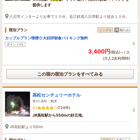
提供します
八日市インターよりお車で１０分。近江鉄道八日市駅より徒歩１０分。
宿泊プラン
シングル
朝のみ
カップルプラン喫煙◇大好評朝食バイキング無料
ポイント2%
3,400円
(税込)～/ 人
(大人2名利用時)
この宿の宿泊プランをすべてみる
高松センチュリーホテル
香川>高松・東讃
4.1
(124件)
JR高松駅から550mの好立地。
JR高松駅より550m