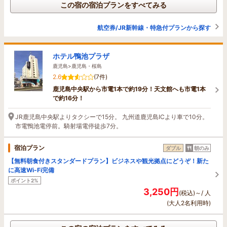
この宿の宿泊プランをすべてみる
航空券/JR新幹線・特急付プランから探す
ホテル鴨池プラザ
鹿児島>鹿児島・桜島
2.6
(7件)
鹿児島中央駅から市電1本で約19分！天文館へも市電1本
で約16分！
JR鹿児島中央駅よりタクシーで15分。 九州道鹿児島ICより車で10分。
市電鴨池電停前。騎射場電停徒歩7分。
宿泊プラン
ダブル
朝のみ
【無料朝食付きスタンダードプラン】ビジネスや観光拠点にどうぞ！新た
に高速Wi-Fi完備
ポイント2%
3,250円
(税込)～/ 人
(大人2名利用時)