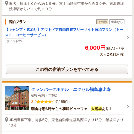
東名・焼津ＩＣから約１５分。富士山静岡空港から約３０分。東海道線
焼津駅からバスで約２０分
宿泊プラン
その他
食事なし
【キャンプ・素泊り】アウトドア自由自在フリーサイト宿泊プラン（トー
スト、コーヒーサービス）
ポイント2%
6,000円
(税込)～/ 室
(大人2名利用時)
この宿の宿泊プランをすべてみる
グランパークホテル エクセル福島恵比寿
福島>福島・二本松
3.9
(1,165件)
朝食は朝6時からの和洋ビュッフェ
大浴場
あり！
JR福島駅下車、徒歩5分、東北自動車道福島西ICより15分、飯坂ICより
10分