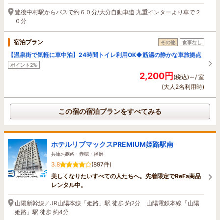
豊後中村駅からバスで約６０分/大分自動車道 九重インターより車で２
０分
宿泊プラン
その他
食事なし
【温泉街で気軽に車中泊】24時間トイレ利用OK◆筋湯の静かな車旅拠点
ポイント2%
2,200円
(税込)～/ 室
(大人2名利用時)
この宿の宿泊プランをすべてみる
ホテルリブマックスPREMIUM姫路駅南
兵庫>姫路・赤穂・播磨
3.8
(897件)
美しくなりたいすべての人たちへ。先着限定でReFa商品
レンタル中。
山陽新幹線／JR山陽本線「姫路」駅 徒歩 約2分 山陽電鉄本線「山陽
姫路」駅 徒歩 約4分