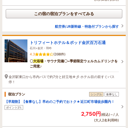
この宿の宿泊プランをすべてみる
航空券/JR新幹線・特急付プランから探す
トリフィートホテル＆ポッド金沢百万石通
石川>金沢・羽咋
4.3
(398件)
〇
大浴場
・サウナ完備〇~季節限定ウェルカムドリンクを
ご用意♪
金沢駅東口から市内バスで約7分と好立地☆彡 ホテル目の前すぐバス
停！
宿泊プラン
シングル
食事なし
【早期割】【食事なし】早めのご予約でおトク★近江町市場徒歩圏内！
ポイント2%
2,750円
(税込)～/ 人
(大人2名利用時)