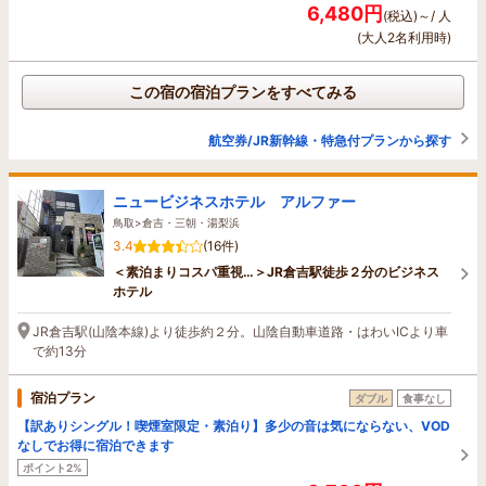
6,480円
(税込)～/ 人
(大人2名利用時)
この宿の宿泊プランをすべてみる
航空券/JR新幹線・特急付プランから探す
ニュービジネスホテル アルファー
鳥取>倉吉・三朝・湯梨浜
3.4
(16件)
＜素泊まりコスパ重視…＞JR倉吉駅徒歩２分のビジネス
ホテル
JR倉吉駅(山陰本線)より徒歩約２分。山陰自動車道路・はわいICより車
で約13分
宿泊プラン
ダブル
食事なし
【訳ありシングル！喫煙室限定・素泊り】多少の音は気にならない、VOD
なしでお得に宿泊できます
ポイント2%