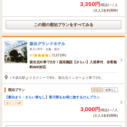
3,350円
(税込)～/ 人
(大人2名利用時)
この宿の宿泊プランをすべてみる
坂出グランドホテル
香川>琴平・丸亀・坂出
4.1
(1,573件)
坂出北IC車で2分！温浴施設【さらい】入浴券付、全客無
料Wifi対応
ＪＲ坂出駅よりタクシーで8分。坂出北インターより車で2分。
宿泊プラン
ツイン
食事なし
【素泊まり・さらい券なし】香川県をお得に旅するけんプラン
ポイントUP
3,000円
(税込)～/ 人
(大人3名利用時)