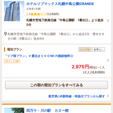
ホテルリブマックス札幌中島公園GRANDE
北海道>札幌
2.8
(1,069件)
札幌市営地下鉄南北線「中島公園駅 1番出口」より徒歩
2分
札幌市営地下鉄南北線『中島公園駅 1番出口』から徒歩2分・豊水すす
きの駅（6番出口）徒歩6分
宿泊プラン
シングル
食事なし
「リブ得プラン」☆素泊まり☆◇Wi-Fi接続無料◇
ポイントUP
2,975円
(税込)～/ 人
(大人2名利用時)
この宿の宿泊プランをすべてみる
航空券/JR新幹線・特急付プランから探す
四万十・川の駅 カヌー館