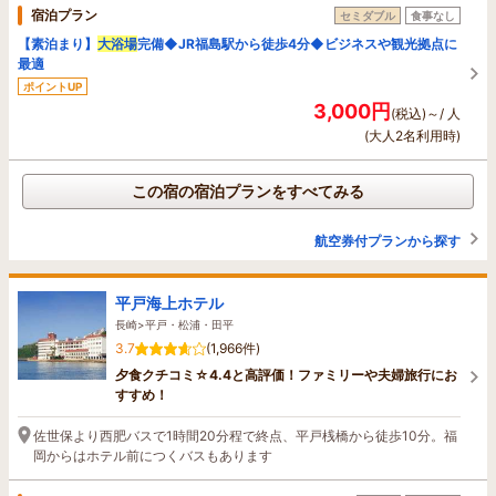
宿泊プラン
セミダブル
食事なし
【素泊まり】
大浴場
完備◆JR福島駅から徒歩4分◆ビジネスや観光拠点に
最適
ポイントUP
3,000円
(税込)～/ 人
(大人2名利用時)
この宿の宿泊プランをすべてみる
航空券付プランから探す
平戸海上ホテル
長崎>平戸・松浦・田平
3.7
(1,966件)
夕食クチコミ☆4.4と高評価！ファミリーや夫婦旅行にお
すすめ！
佐世保より西肥バスで1時間20分程で終点、平戸桟橋から徒歩10分。福
岡からはホテル前につくバスもあります