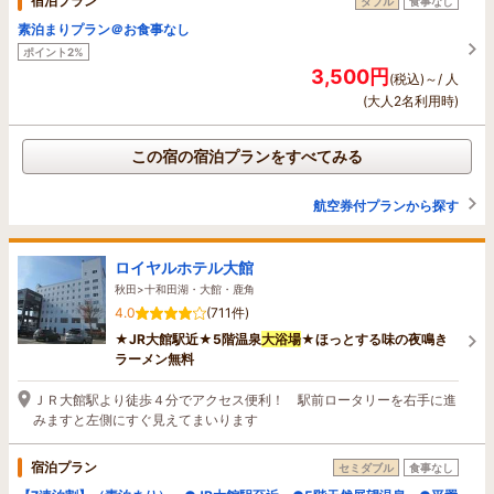
宿泊プラン
ダブル
食事なし
素泊まりプラン＠お食事なし
ポイント2%
3,500円
(税込)～/ 人
(大人2名利用時)
この宿の宿泊プランをすべてみる
航空券付プランから探す
ロイヤルホテル大館
秋田>十和田湖・大館・鹿角
4.0
(711件)
★JR大館駅近★5階温泉
大浴場
★ほっとする味の夜鳴き
ラーメン無料
ＪＲ大館駅より徒歩４分でアクセス便利！ 駅前ロータリーを右手に進
みますと左側にすぐ見えてまいります
宿泊プラン
セミダブル
食事なし