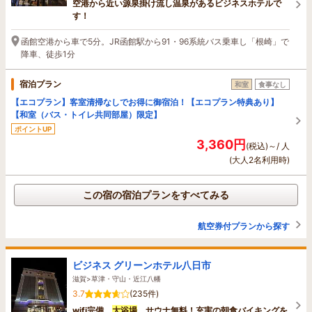
空港から近い源泉掛け流し温泉があるビジネスホテルで
す！
函館空港から車で5分。JR函館駅から91・96系統バス乗車し「根崎」で
降車、徒歩1分
宿泊プラン
和室
食事なし
【エコプラン】客室清掃なしでお得に御宿泊！【エコプラン特典あり】
【和室（バス・トイレ共同部屋）限定】
ポイントUP
3,360円
(税込)～/ 人
(大人2名利用時)
この宿の宿泊プランをすべてみる
航空券付プランから探す
ビジネス グリーンホテル八日市
滋賀>草津・守山・近江八幡
3.7
(235件)
wifi完備、
大浴場
、サウナ無料！充実の朝食バイキングを