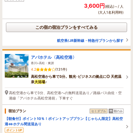
3,600円
(税込)～/ 人
(大人1名利用時)
この宿の宿泊プランをすべてみる
航空券/JR新幹線・特急付プランから探す
アパホテル〈高松空港〉
香川>高松・東讃
4.2
(131件)
高松空港から車で3分。観光･ビジネスの拠点に◎ 天然温
泉
大浴場
♪
高松空港から車で3分、高松空港への無料送迎あり／路線バス由佐・空
港線「アパホテル高松空港前」下車すぐ
宿泊プラン
セミダブル
朝のみ
【朝食付】ポイント10％！ポイントアッププラン【じゃらん限定】高松空
港⇔ホテル間送迎あり
ポイントUP