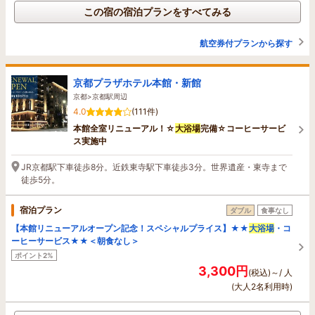
この宿の宿泊プランをすべてみる
航空券付プランから探す
京都プラザホテル本館・新館
京都>京都駅周辺
4.0
(111件)
本館全室リニューアル！☆
大浴場
完備☆コーヒーサービ
ス実施中
JR京都駅下車徒歩8分。近鉄東寺駅下車徒歩3分。世界遺産・東寺まで
徒歩5分。
宿泊プラン
ダブル
食事なし
【本館リニューアルオープン記念！スペシャルプライス】★★
大浴場
・コ
ーヒーサービス★★＜朝食なし＞
ポイント2%
3,300円
(税込)～/ 人
(大人2名利用時)