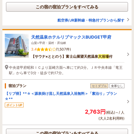
この宿の宿泊プランをすべてみる
航空券/JR新幹線・特急付プランから探す
天然温泉ホテルリブマックスBUDGET甲府
山梨>甲府・湯村・昇仙峡
3.4
(1,507件)
【サウナ×ととのう】富士山展望天然温泉
大浴場
付
中央道甲府昭和ＩＣより韮崎方面へ車にて約3分。ＪＲ中央本線「竜王
駅」から車で3分・徒歩で約17分。
宿泊プラン
セミダブル
食事なし
【リブ得】**☆＜源泉掛け流し天然温泉入浴無料＞「素泊り」プラン
☆**
ポイントUP
2,763円
(税込)～/ 人
(大人2名利用時)
この宿の宿泊プランをすべてみる