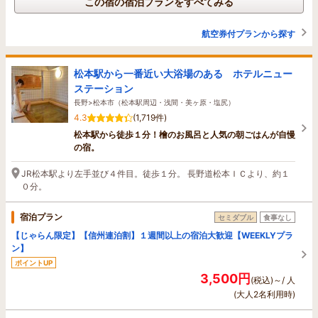
この宿の宿泊プランをすべてみる
航空券付プランから探す
松本駅から一番近い大浴場のある ホテルニュー
ステーション
長野>松本市（松本駅周辺・浅間・美ヶ原・塩尻）
4.3
(1,719件)
松本駅から徒歩１分！檜のお風呂と人気の朝ごはんが自慢
の宿。
JR松本駅より左手並び４件目。徒歩１分。 長野道松本ＩＣより、約１
０分。
宿泊プラン
セミダブル
食事なし
【じゃらん限定】【信州連泊割】１週間以上の宿泊大歓迎【WEEKLYプラ
ン】
ポイントUP
3,500円
(税込)～/ 人
(大人2名利用時)