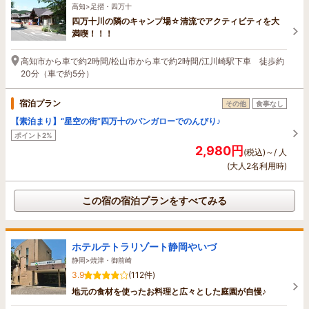
高知>足摺・四万十
四万十川の隣のキャンプ場☆清流でアクティビティを大
満喫！！！
高知市から車で約2時間/松山市から車で約2時間/江川崎駅下車 徒歩約
20分（車で約5分）
宿泊プラン
その他
食事なし
【素泊まり】“星空の街”四万十のバンガローでのんびり♪
ポイント2%
2,980円
(税込)～/ 人
(大人2名利用時)
この宿の宿泊プランをすべてみる
ホテルテトラリゾート静岡やいづ
静岡>焼津・御前崎
3.9
(112件)
地元の食材を使ったお料理と広々とした庭園が自慢♪