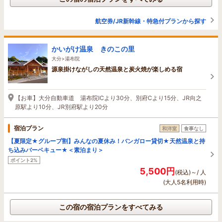
航空券/JR新幹線・特急付プランから探す
かいがけ温泉 きのこの里
大分>湯布院
源泉掛けながしの天然温泉と炭火焼が楽しめる宿
【お車】大分自動車道 湯布院ICより30分、別府Cより15分、JR向之
原駅より10分、JR別府駅より20分
宿泊プラン
和洋室
食事なし
【夏限定★グループ割】みんなの夏休み！バンガロー貸切★天然温泉と持
ち込みバーベキュー★＜素泊まり＞
ポイント2%
5,500円
(税込)～/ 人
(大人5名利用時)
この宿の宿泊プランをすべてみる