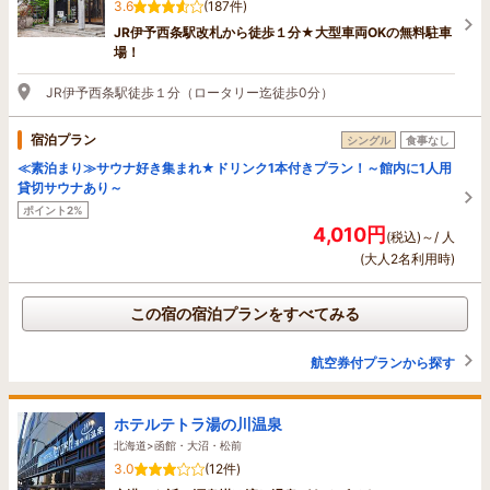
3.6
(187件)
JR伊予西条駅改札から徒歩１分★大型車両OKの無料駐車
場！
JR伊予西条駅徒歩１分（ロータリー迄徒歩0分）
宿泊プラン
シングル
食事なし
≪素泊まり≫サウナ好き集まれ★ドリンク1本付きプラン！～館内に1人用
貸切サウナあり～
ポイント2%
4,010円
(税込)～/ 人
(大人2名利用時)
この宿の宿泊プランをすべてみる
航空券付プランから探す
ホテルテトラ湯の川温泉
北海道>函館・大沼・松前
3.0
(12件)