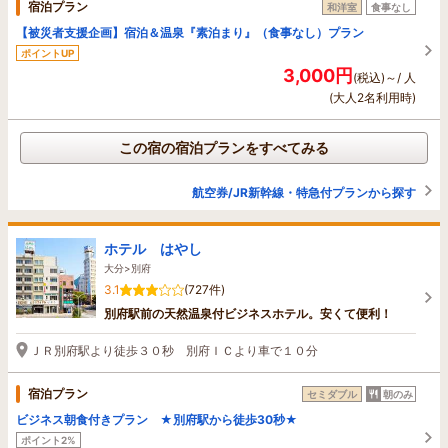
宿泊プラン
和洋室
食事なし
【被災者支援企画】宿泊＆温泉『素泊まり』（食事なし）プラン
ポイントUP
3,000円
(税込)～/ 人
(大人2名利用時)
この宿の宿泊プランをすべてみる
航空券/JR新幹線・特急付プランから探す
ホテル はやし
大分>別府
3.1
(727件)
別府駅前の天然温泉付ビジネスホテル。安くて便利！
ＪＲ別府駅より徒歩３０秒 別府ＩＣより車で１０分
宿泊プラン
セミダブル
朝のみ
ビジネス朝食付きプラン ★別府駅から徒歩30秒★
ポイント2%