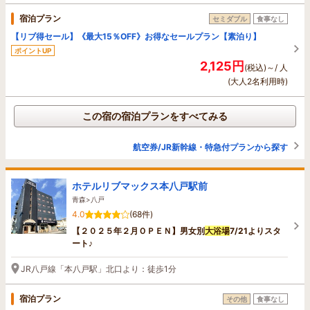
宿泊プラン
セミダブル
食事なし
【リブ得セール】《最大15％OFF》お得なセールプラン【素泊り】
ポイントUP
2,125円
(税込)～/ 人
(大人2名利用時)
この宿の宿泊プランをすべてみる
航空券/JR新幹線・特急付プランから探す
ホテルリブマックス本八戸駅前
青森>八戸
4.0
(68件)
【２０２５年２月ＯＰＥＮ】男女別
大浴場
7/21よりスタ
ート♪
JR八戸線「本八戸駅」北口より：徒歩1分
宿泊プラン
その他
食事なし