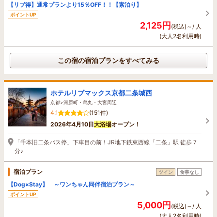
【リブ得】通常プランより15％OFF！！【素泊り】
ポイントUP
2,125円
(税込)～/ 人
(大人2名利用時)
この宿の宿泊プランをすべてみる
ホテルリブマックス京都二条城西
京都>河原町・烏丸・大宮周辺
4.1
(151件)
2026年4月10日
大浴場
オープン！
「千本旧二条バス停」下車目の前！JR地下鉄東西線「二条」駅 徒歩 7
分♪
宿泊プラン
ツイン
食事なし
【Dog×Stay】 ～ワンちゃん同伴宿泊プラン～
ポイントUP
5,000円
(税込)～/ 人
(大人2名利用時)