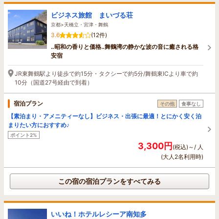
ビジネス旅館 まいづる荘
京都>天橋立・宮津・舞鶴
3.6
(12件)
‥昭和の香りと価格‥舞鶴湾の静かな波の音に癒される格
安宿
JR東舞鶴駅より徒歩で約15分・タクシーで約5分/舞鶴東ICより車で約
10分（国道27号経由で到着）
宿泊プラン
その他
食事なし
【素泊まり・アメニティーなし】ビジネス・出張に最適！とにかく安く泊
まりたい方におすすめ♪
ポイント2%
3,300円
(税込)～/ 人
(大人2名利用時)
この宿の宿泊プランをすべてみる
いいね！ホテルレシーア南知多