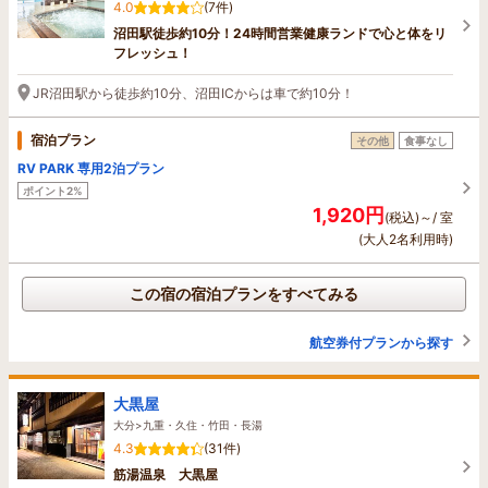
4.0
(7件)
沼田駅徒歩約10分！24時間営業健康ランドで心と体をリ
フレッシュ！
JR沼田駅から徒歩約10分、沼田ICからは車で約10分！
宿泊プラン
その他
食事なし
RV PARK 専用2泊プラン
ポイント2%
1,920円
(税込)～/ 室
(大人2名利用時)
この宿の宿泊プランをすべてみる
航空券付プランから探す
大黒屋
大分>九重・久住・竹田・長湯
4.3
(31件)
筋湯温泉 大黒屋