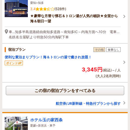
愛知>知多
3.4
(528件)
★豪華な月替り懐石＆トロン湯が人気の秘訣★全室から
海＆朝日一望
車…知多半島道路経由南知多道路～南知多IC～内海方面へ10分 電車…
名鉄名古屋駅より特急50分内海駅下車
宿泊プラン
その他
食事なし
便利な素泊まりプラン！海＆トロンの湯で癒され放題！
ポイントUP
3,345円
(税込)～/ 人
(大人2名利用時)
この宿の宿泊プランをすべてみる
航空券/JR新幹線・特急付プランから探す
ホテル玉の家西条
愛媛>新居浜・東予