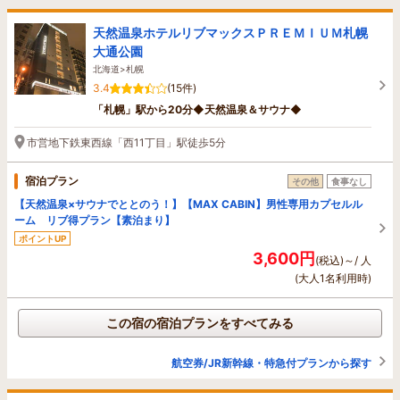
天然温泉ホテルリブマックスＰＲＥＭＩＵＭ札幌
大通公園
北海道>札幌
3.4
(15件)
「札幌」駅から20分◆天然温泉＆サウナ◆
市営地下鉄東西線「西11丁目」駅徒歩5分
宿泊プラン
その他
食事なし
【天然温泉×サウナでととのう！】【MAX CABIN】男性専用カプセルル
ーム リブ得プラン【素泊まり】
ポイントUP
3,600円
(税込)～/ 人
(大人1名利用時)
この宿の宿泊プランをすべてみる
航空券/JR新幹線・特急付プランから探す