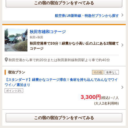
この宿の宿泊プランをすべてみる
航空券/JR新幹線・特急付プランから探す
秋田市雄和コテージ
秋田>秋田
秋田空港車で20分！緑豊かな小高い丘の上にある2階建て
コテージ
秋田空港から車で約20分または秋田新幹線秋田駅より車で約40分
宿泊プラン
その他
食事なし
【スタンダード】緑豊かなコテージ滞在！食材を持ち込んでみんなでワイ
ワイ♪／素泊まり
ポイント2%
3,300円
(税込)～/ 人
(大人2名利用時)
この宿の宿泊プランをすべてみる