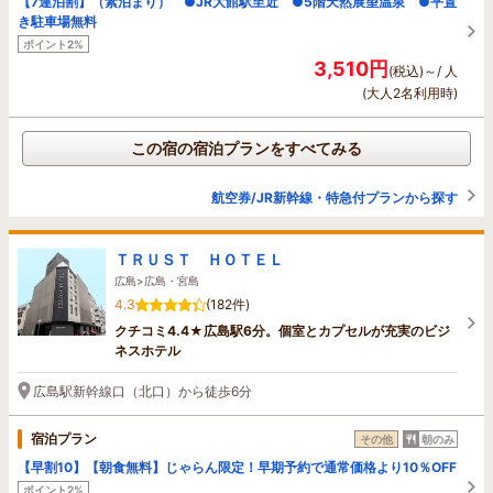
【7連泊割】（素泊まり） ●JR大館駅至近 ●5階天然展望温泉 ●平置
き駐車場無料
ポイント2%
3,510円
(税込)～/ 人
(大人2名利用時)
この宿の宿泊プランをすべてみる
航空券/JR新幹線・特急付プランから探す
ＴＲＵＳＴ ＨＯＴＥＬ
広島>広島・宮島
4.3
(182件)
クチコミ4.4★広島駅6分。個室とカプセルが充実のビジ
ネスホテル
広島駅新幹線口（北口）から徒歩6分
宿泊プラン
その他
朝のみ
【早割10】【朝食無料】じゃらん限定！早期予約で通常価格より10％OFF
ポイント2%