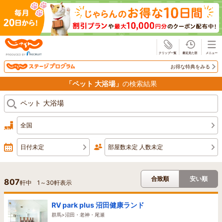
じゃらん
お得な特典をみる
「ペット 大浴場」
の検索結果
全国
日付未定
部屋数未定 人数未定
合致順
安い順
807
軒中
1
～
30
軒表示
RV park plus 沼田健康ランド
群馬>沼田・老神・尾瀬