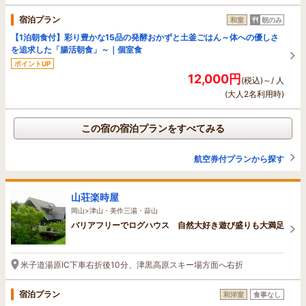
宿泊プラン
和室
朝のみ
【1泊朝食付】彩り豊かな15品の発酵おかずと土釜ごはん～体への優しさ
を追求した「腸活朝食」～｜個室食
ポイントUP
12,000円
(税込)～/ 人
(大人2名利用時)
この宿の宿泊プランをすべてみる
航空券付プランから探す
山荘楽時屋
岡山>津山・美作三湯・蒜山
バリアフリーでログハウス 自然大好き遊び盛りも大満足
米子道湯原IC下車右折後10分、津黒高原スキー場方面へ右折
宿泊プラン
和洋室
食事なし