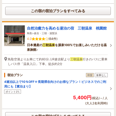
この宿の宿泊プランをすべてみる
自然治癒力を高める湯治の宿 三朝温泉 桃園館
鳥取>倉吉・三朝・湯梨浜
4.0
(64件)
日本遺産の
三朝温泉
を源泉100%でお楽しみいただける温
泉旅館♪
鳥取空港よりお車にて約60分 /JR倉吉駅より
三朝温泉
行きのバスに乗車
しバス停「温泉入口」下車。徒歩約2分
宿泊プラン
和室
食事なし
4連泊以上で10％OFF☆長期滞在向けのお得なプラン！ビジネスでのご利
用にも【素泊まり】
ポイント2%
5,400円
(税込)～/ 人
(大人2名利用時)