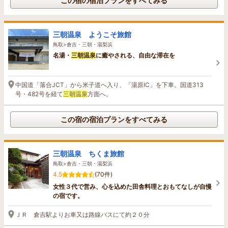
この宿の宿泊プランをすべてみる
三朝温泉 ようこそ旅館
鳥取>倉吉・三朝・湯梨浜
名湯・
三朝温泉
に癒やされる、自由な滞在を
中国道「落合JCT」から米子道へ入り、「湯原IC」を下車。国道313
号・482号を経て
三朝温泉
方面へ。
この宿の宿泊プランをすべてみる
三朝温泉 ちくま旅館
鳥取>倉吉・三朝・湯梨浜
4.5
(70件)
女性３代で営み、心を込めた田舎料理とおもてなしが自慢
の宿です。
ＪＲ 倉吉駅よりお車又は路線バスにて約２０分