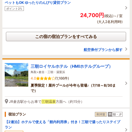
ペットもOK ゆったりのんびり貸切プラン
ポイント2%
24,700円
(税込)～/ 室
(大人2名利用時)
この宿の宿泊プランをすべてみる
航空券付プランから探す
三朝ロイヤルホテル（HMIホテルグループ）
鳥取>倉吉・三朝・湯梨浜
4.0
(1,166件)
夏季限定！屋外プールが今年も登場♪（7/18～8/30ま
で）
JR倉吉駅からお車で
三朝温泉
方面へ（約15分）
宿泊プラン
和洋室
朝・夕
【2連泊】ホテルで使える「館内利用券」付き！三朝で湯ったりステイプ
ラン