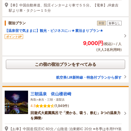
【車】中国自動車道、院庄インターより車で５５分。【電車】JR倉吉
駅より車・タクシー１５分
宿泊プラン
和室
食事なし
【温泉宿で気ままに】観光・ビジネスに♪♪★素泊まりプラン★
ポイントUP
9,000円
(税込)～/ 人
(大人2名利用時)
この宿の宿泊プランをすべてみる
航空券/JR新幹線・特急付プランから探す
三朝温泉 依山楼岩崎
鳥取>倉吉・三朝・湯梨浜
4.5
(1,949件)
回遊式大庭園風呂で「浸かる、吸う、飲む」3つの温泉力
を満喫♪
【お車】中国道:院庄IC 60分／山陰道: 泊東郷IC 20分 ※冬季は冬用ﾀｲﾔ装