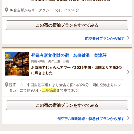
JR倉吉駅から車・タクシー15分、バス20分
この宿の宿泊プランをすべてみる
航空券付プランから探す
登録有形文化財の宿 名泉鍵湯 奥津荘
岡山>津山・美作三湯・蒜山
お陰様でじゃらんアワード2025中国・四国エリア第2位
に輝きました
院庄ＩＣ（中国自動車道）より倉吉方面へ約20分・岡山空港よりレン
タカーにて約90分・
三朝温泉
まで車で30分
この宿の宿泊プランをすべてみる
航空券/JR新幹線・特急付プランから探す