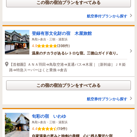
この宿の宿泊プランをすべてみる
航空券付プランから探す
登録有形文化財の宿 木屋旅館
鳥取>倉吉・三朝・湯梨浜
4.9
(398件)
温泉のチカラがあるレトロな宿。三徳山ガイド在り。
【首都圏】ＡＮＡ羽田⇒鳥取空港⇒直通バス⇒木屋｜［新幹線］ＪＲ姫
路⇒特急スーパーはくと乗換→倉吉
この宿の宿泊プランをすべてみる
航空券付プランから探す
旬彩の宿 いわゆ
鳥取>倉吉・三朝・湯梨浜
4.4
(19件)
自家源泉の恵みと独創の美饌、心に残る贅沢な宿