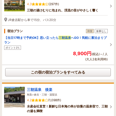
4.3
(297件)
三朝の湯けむりに包まれ、渓流の音がやさしく響く
JR倉吉駅から車で15分、バス20分
宿泊プラン
和室
食事なし
【当日17時まで予約OK】思い立ったら
三朝温泉
へGO！気軽に素泊まりプ
ラン
ポイント2%
8,900円
(税込)～/ 人
(大人2名利用時)
この宿の宿泊プランをすべてみる
三朝温泉 後楽
鳥取>倉吉・三朝・湯梨浜
4.2
(1,098件)
水産会社直営！新鮮な日本海の幸が自慢の温泉宿で、三朝
の湯を満喫