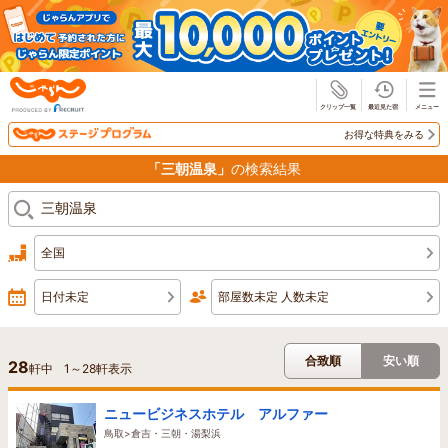
じゃらん
お得な特典をみる
「三朝温泉」
の検索結果
全国
日付未定
部屋数未定 人数未定
合致順
安い順
28
軒中
1
～
28
軒表示
ニュービジネスホテル アルファー
鳥取>倉吉・三朝・湯梨浜