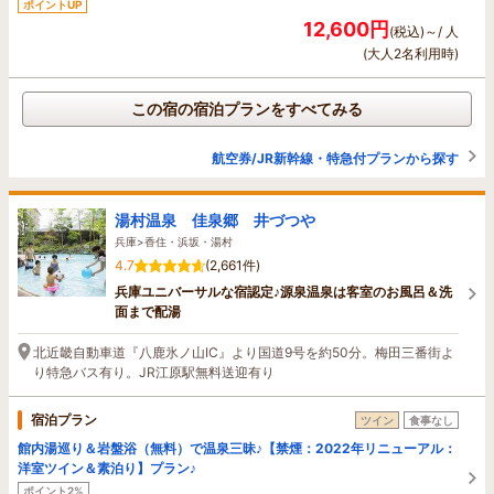
ポイントUP
12,600円
(税込)～/ 人
(大人2名利用時)
この宿の宿泊プランをすべてみる
航空券/JR新幹線・特急付プランから探す
湯村温泉 佳泉郷 井づつや
兵庫>香住・浜坂・湯村
4.7
(2,661件)
兵庫ユニバーサルな宿認定♪源泉温泉は客室のお風呂＆洗
面まで配湯
北近畿自動車道『八鹿氷ノ山IC』より国道9号を約50分。梅田三番街よ
り特急バス有り。JR江原駅無料送迎有り
宿泊プラン
ツイン
食事なし
館内湯巡り＆岩盤浴（無料）で温泉三昧♪【禁煙：2022年リニューアル：
洋室ツイン＆素泊り】プラン♪
ポイント2%