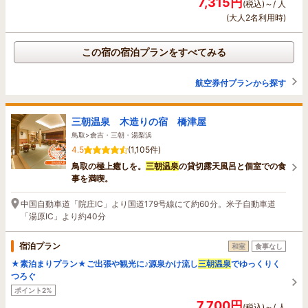
7,315円
(税込)～/ 人
(大人2名利用時)
この宿の宿泊プランをすべてみる
航空券付プランから探す
三朝温泉 木造りの宿 橋津屋
鳥取>倉吉・三朝・湯梨浜
4.5
(1,105件)
鳥取の極上癒しを。
三朝温泉
の貸切露天風呂と個室での食
事を満喫。
中国自動車道「院庄IC」より国道179号線にて約60分。米子自動車道
「湯原IC」より約40分
宿泊プラン
和室
食事なし
★素泊まりプラン★ご出張や観光に♪源泉かけ流し
三朝温泉
でゆっくりく
つろぐ
ポイント2%
7,700円
(税込)～/ 人