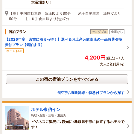
大浴場あり！
【車】中国自動車道 院庄ICより80分 米子自動車道 湯原ICより
50分 【ＪＲ】倉吉駅より徒歩7分
宿泊プラン
セミダブル
食事なし
【2026年度 倉吉に泊まっ得！】選べるお土産or飲食店の一品特典引換
券付プラン【素泊まり】
ポイントUP
4,200円
(税込)～/ 人
(大人2名利用時)
この宿の宿泊プランをすべてみる
航空券/JR新幹線・特急付プランから探す
ホテル東伯イン
鳥取>倉吉・三朝・湯梨浜
ビジネスに観光に♪観光に♪鳥取県中部に位置するホテルで
す！