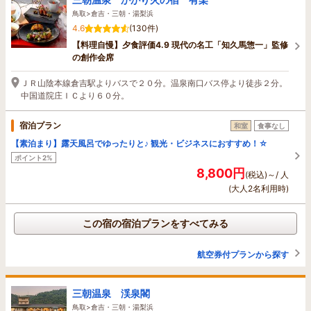
鳥取>倉吉・三朝・湯梨浜
4.6
(130件)
【料理自慢】夕食評価4.9 現代の名工「知久馬惣一」監修
の創作会席
ＪＲ山陰本線倉吉駅よりバスで２０分。温泉南口バス停より徒歩２分。
中国道院庄ＩＣより６０分。
宿泊プラン
和室
食事なし
【素泊まり】露天風呂でゆったりと♪ 観光・ビジネスにおすすめ！☆
ポイント2%
8,800円
(税込)～/ 人
(大人2名利用時)
この宿の宿泊プランをすべてみる
航空券付プランから探す
三朝温泉 渓泉閣
鳥取>倉吉・三朝・湯梨浜