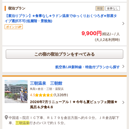
宿泊プラン
和室
食事なし
【素泊りプラン】※食事なし※ラドン温泉でゆっくりおくつろぎ※部屋タ
イプ選択不可(低層階・景観無)
ポイントUP
9,900円
(税込)～/ 人
(大人2名利用時)
この宿の宿泊プランをすべてみる
航空券/JR新幹線・特急付プランから探す
三朝温泉 三朝館
鳥取>倉吉・三朝・湯梨浜
4.5
(1,326件)
2026年7月リニューアル！★今年も夏ビュッフェ開催★
風呂＆夕食4.6
中国道～院庄ＩＣ下車、Ｒ１７９を倉吉方面へ約６０分。ＪＲ倉吉駅下
車、
三朝温泉
行きのバスで約１５分。