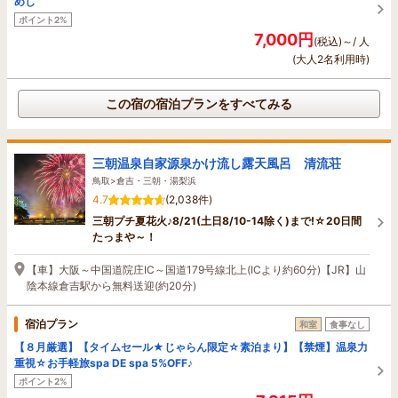
めし
ポイント2%
7,000円
(税込)～/ 人
(大人2名利用時)
この宿の宿泊プランをすべてみる
三朝温泉自家源泉かけ流し露天風呂 清流荘
鳥取>倉吉・三朝・湯梨浜
4.7
(2,038件)
三朝プチ夏花火♪8/21(土日8/10-14除く)まで!☆20日間
たっまや～！
【車】大阪～中国道院庄IC～国道179号線北上(ICより約60分)【JR】山
陰本線倉吉駅から無料送迎(約20分)
宿泊プラン
和室
食事なし
【８月厳選】【タイムセール★じゃらん限定☆素泊まり】【禁煙】温泉力
重視☆お手軽旅spa DE spa 5%OFF♪
ポイント2%