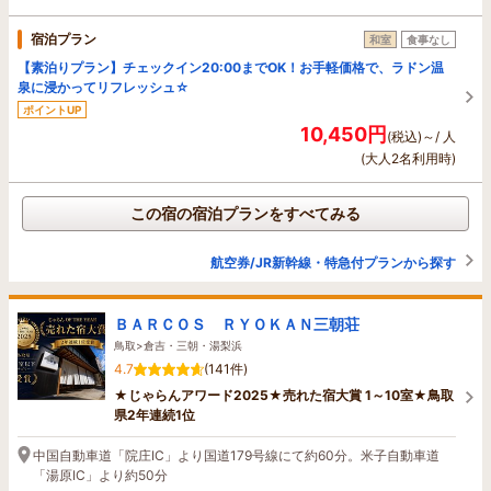
宿泊プラン
和室
食事なし
【素泊りプラン】チェックイン20:00までOK！お手軽価格で、ラドン温
泉に浸かってリフレッシュ☆
ポイントUP
10,450円
(税込)～/ 人
(大人2名利用時)
この宿の宿泊プランをすべてみる
航空券/JR新幹線・特急付プランから探す
ＢＡＲＣＯＳ ＲＹＯＫＡＮ三朝荘
鳥取>倉吉・三朝・湯梨浜
4.7
(141件)
★じゃらんアワード2025★売れた宿大賞 1～10室★鳥取
県2年連続1位
中国自動車道「院庄IC」より国道179号線にて約60分。米子自動車道
「湯原IC」より約50分