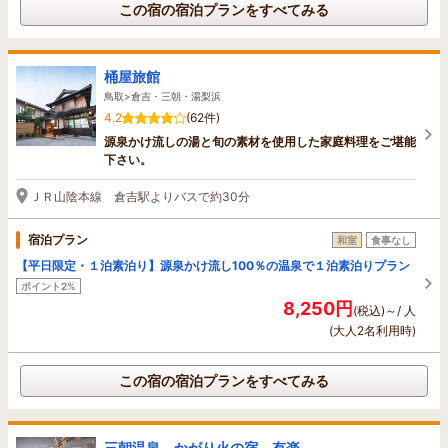
この宿の宿泊プランをすべてみる
桶屋旅館
鳥取>倉吉・三朝・湯梨浜
4.2
(62件)
源泉かけ流しの湯と旬の素材を使用した家庭料理をご堪能
下さい。
ＪＲ山陰本線 倉吉駅よりバスで約30分
宿泊プラン
和室
食事なし
【平日限定・１泊素泊り】源泉かけ流し100％の温泉で１泊素泊りプラン
ポイント2%
8,250円
(税込)～/ 人
(大人2名利用時)
この宿の宿泊プランをすべてみる
三朝温泉 かがり火の宿 有楽