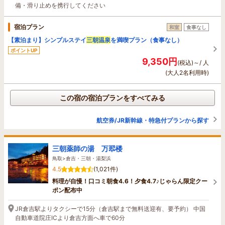
備・滑り止めを携行してください
宿泊プラン
和室
食事なし
【素泊まり】シンプルステイ
三朝温泉
を満喫プラン（食事なし）
ポイントUP
9,350円
(税込)～/ 人
(大人2名利用時)
この宿の宿泊プランをすべてみる
航空券/JR新幹線・特急付プランから探す
三朝薬師の湯 万翆楼
鳥取>倉吉・三朝・湯梨浜
4.5
(1,021件)
料理が自慢！口コミ朝食4.6！夕食4.7♪じゃらん限定クー
ポン配布中
JR倉吉駅よりタクシーで15分（倉吉駅まで無料送迎有、要予約） 中国
自動車道院庄ICより倉吉方面へ車で60分