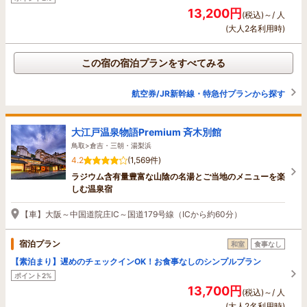
13,200円
(税込)～/ 人
(大人2名利用時)
この宿の宿泊プランをすべてみる
航空券/JR新幹線・特急付プランから探す
大江戸温泉物語Premium 斉木別館
鳥取>倉吉・三朝・湯梨浜
4.2
(1,569件)
ラジウム含有量豊富な山陰の名湯とご当地のメニューを楽
しむ温泉宿
【車】大阪～中国道院庄IC～国道179号線（ICから約60分）
宿泊プラン
和室
食事なし
【素泊まり】遅めのチェックインOK！お食事なしのシンプルプラン
ポイント2%
13,700円
(税込)～/ 人
(大人2名利用時)