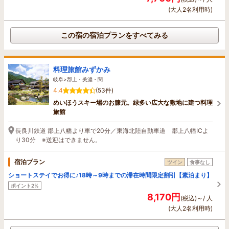
(大人2名利用時)
この宿の宿泊プランをすべてみる
料理旅館みずかみ
岐阜>郡上・美濃・関
4.4
(53件)
めいほうスキー場のお膝元。緑多い広大な敷地に建つ料理
旅館
長良川鉄道 郡上八幡より車で20分／東海北陸自動車道 郡上八幡ICよ
り30分 ※送迎はできません。
宿泊プラン
ツイン
食事なし
ショートステイでお得に♪18時～9時までの滞在時間限定割引【素泊まり】
ポイント2%
8,170円
(税込)～/ 人
(大人2名利用時)