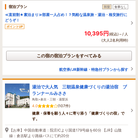
宿泊プラン
和室
食事なし
≪直前割★素泊まり≫部屋一人占め！？気軽な温泉旅・湯治・格安旅行に
どうぞ！
ポイントUP
10,395円
(税込)～/ 人
(大人2名利用時)
この宿の宿泊プランをすべてみる
航空券/JR新幹線・特急付プランから探す
湯治で大人気 三朝温泉健康づくりの湯治宿 ブ
ランナールみささ
鳥取>倉吉・三朝・湯梨浜
4.0
(107件)
健康・保養を願う人々に寄り添う「健康づくりの宿」で
す。
【お車】中国自動車道：院庄ICより国道179号線を60分 【JR】山陰
線：倉吉駅より路線バスにて約20分