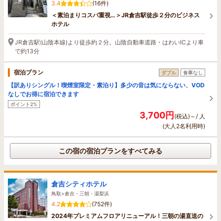
3.4
(16件)
＜素泊まりコスパ重視…＞JR倉吉駅徒歩２分のビジネス
ホテル
JR倉吉駅(山陰本線)より徒歩約２分。山陰自動車道路・はわいICより車
で約13分
宿泊プラン
ダブル
食事なし
【訳ありシングル！喫煙室限定・素泊り】多少の音は気にならない、VOD
なしでお得に宿泊できます
ポイント2%
3,700円
(税込)～/ 人
(大人2名利用時)
この宿の宿泊プランをすべてみる
倉吉シティホテル
鳥取>倉吉・三朝・湯梨浜
4.2
(752件)
2024年プレミアムフロアリニューアル！三朝の湯直送の