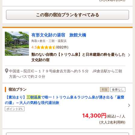
この宿の宿泊プランをすべてみる
有形文化財の湯宿 旅館大橋
鳥取>倉吉・三朝・湯梨浜
4.5
(692件)
類のない自噴の【トリウム泉】と日本建築の粋を凝らした
文化財の宿
中国道～院庄IC～１７９号線倉吉方面へ約５５分 JR倉吉駅から三朝
方面へバスで約２０分
宿泊プラン
和室
食事なし
【素泊まり】
三朝温泉
で唯一！トリウム泉＆ラジウム泉が湧き出る「巌窟
の湯」～大人の気軽な現代湯治旅
ポイント2%
14,300円
(税込)～/ 人
(大人2名利用時)