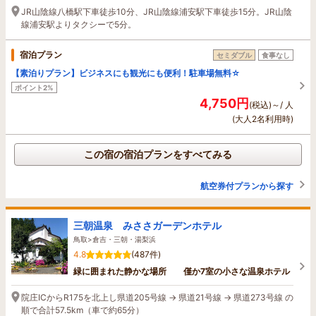
JR山陰線八橋駅下車徒歩10分、JR山陰線浦安駅下車徒歩15分。JR山陰
線浦安駅よりタクシーで5分。
宿泊プラン
セミダブル
食事なし
【素泊りプラン】ビジネスにも観光にも便利！駐車場無料☆
ポイント2%
4,750円
(税込)～/ 人
(大人2名利用時)
この宿の宿泊プランをすべてみる
航空券付プランから探す
三朝温泉 みささガーデンホテル
鳥取>倉吉・三朝・湯梨浜
4.8
(487件)
緑に囲まれた静かな場所 僅か7室の小さな温泉ホテル
院庄ICからR175を北上し県道205号線 → 県道21号線 → 県道273号線 の
順で合計57.5km（車で約65分）