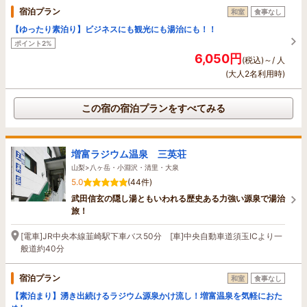
宿泊プラン
和室
食事なし
【ゆったり素泊り】ビジネスにも観光にも湯治にも！！
ポイント2%
6,050円
(税込)～/ 人
(大人2名利用時)
この宿の宿泊プランをすべてみる
増富ラジウム温泉 三英荘
山梨>八ヶ岳・小淵沢・清里・大泉
5.0
(44件)
武田信玄の隠し湯ともいわれる歴史ある力強い源泉で湯治
旅！
[電車]JR中央本線韮崎駅下車バス50分 [車]中央自動車道須玉ICより一
般道約40分
宿泊プラン
和室
食事なし
【素泊まり】湧き出続けるラジウム源泉かけ流し！増富温泉を気軽におた