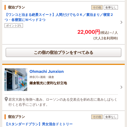
宿泊プラン
その他
食事なし
【ワンコと泊まる絶景スイート】人間だけでもＯＫ／素泊まり／寝室２
つ・各寝室にＷベッド２つ
ポイント2%
22,000円
(税込)～/ 人
(大人2名利用時)
この宿の宿泊プランをすべてみる
Ohmachi Junxion
神奈川>湘南・鎌倉
鎌倉観光に便利な好立地
若宮大路を海側へ進み、ローソンのある交差点を斜め左に進みしばらく
行くと右手にございます。
宿泊プラン
その他
食事なし
【スタンダードプラン】男女混合ドミトリー