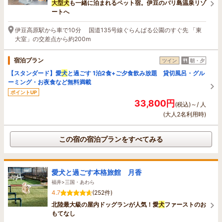
大型
犬
も一緒に泊まれるペット宿。伊豆のバリ島温泉リゾ
ートへ
伊豆高原駅から車で10分 国道135号線ぐらんぱる公園のすぐ先 「東
大室」の交差点から約200m
宿泊プラン
ツイン
朝・夕
【スタンダード】愛
犬
と過ごす 1泊2食+ご夕食飲み放題 貸切風呂・グル
ーミング・お夜食など無料満載
ポイントUP
33,800円
(税込)～/ 人
(大人2名利用時)
この宿の宿泊プランをすべてみる
愛犬と過ごす本格旅館 月香
福井>三国・あわら
4.7
(252件)
北陸最大級の屋内ドッグランが人気！愛
犬
ファーストのお
もてなし