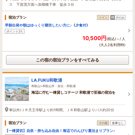
ス 下賀茂方面へ加畑橋下車 徒歩３分
宿泊プラン
ツイン
夕のみ
早朝出発や朝はゆっくり寝坊したい方に♪《夕食付》
ポイント2%
10,500円
(税込)～/ 人
(大人2名利用時)
この宿の宿泊プランをすべてみる
LA.FUKU和歌浦
和歌山>和歌山市・加太・和歌浦
海辺に佇む一棟貸しコテージ 和歌浦で至福の宿泊を
車以外/ＪＲ天王寺駅より約1時間。ＪＲ和歌山駅よりバス約20分
宿泊プラン
その他
食事なし
【一棟貸切】自炊・持ち込み自由！海辺でのんびり素泊まりプラン♪