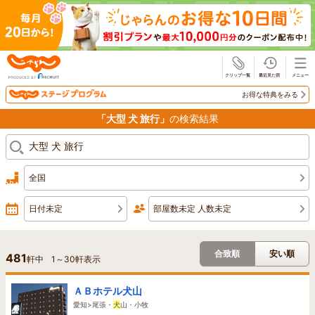
じゃらん
お得な特典をみる
「大型 犬 旅行」
の検索結果
全国
日付未定
部屋数未定 人数未定
合致順
安い順
481
軒中
1
～
30
軒表示
ＡＢホテル犬山
愛知>尾張・
犬
山・小牧