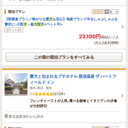
宿泊プラン
ツイン
朝・夕
【部屋食プラン／怖がりな愛
犬
も安心】地産ブランド牛をしゃぶしゃぶを
贅沢に♪小型
犬
～超
大型
犬
<ペット可>
ポイント2%
23,100円
(税込)～/ 人
(大人2名利用時)
この宿の宿泊プランをすべてみる
愛犬と泊まれるプチホテル 那須温泉 ザ ハートフ
ィールド イン
栃木>那須・板室
5.0
(272件)
フレンチトーストが人気♪選べる朝食とイタリアンの夕食
が大好評◎
東北道那須ICから20分