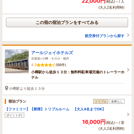
22,000円
(税込)～/ 人
(大人2名利用時)
この宿の宿泊プランをすべてみる
航空券付プランから探す
アールジェイホテルズ
北海道>小樽・キロロ・積丹
4.3
(66件)
小樽駅から徒歩１３分：無料料駐車場完備のトレーラーホ
テル
小樽駅より徒歩１３分
宿泊プラン
トリプル
食事なし
【ファミリー】【禁煙】トリプルルーム 【大人4名までOK】
ポイント2%
16,000円
(税込)～/ 室
(大人2名利用時)