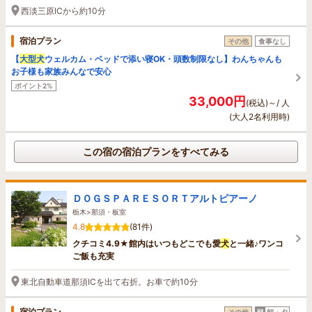
西淡三原ICから約10分
宿泊プラン
その他
食事なし
【
大型
犬
ウェルカム・ベッドで添い寝OK・頭数制限なし】わんちゃんも
お子様も家族みんなで安心
ポイント2%
33,000円
(税込)～/ 人
(大人2名利用時)
この宿の宿泊プランをすべてみる
ＤＯＧＳＰＡＲＥＳＯＲＴアルトピアーノ
栃木>那須・板室
4.8
(81件)
クチコミ4.9★館内はいつもどこでも愛
犬
と一緒♪ワンコ
ご飯も充実
東北自動車道那須ICを出て右折。お車で約10分
宿泊プラン
その他
朝・夕