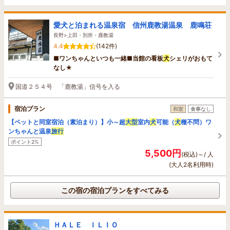
愛犬と泊まれる温泉宿 信州鹿教湯温泉 鹿鳴荘
長野>上田・別所・鹿教湯
4.4
(142件)
■ワンちゃんといつも一緒■当館の看板
犬
シェリがおもて
なし★
国道２５４号 「鹿教湯」信号を入る
宿泊プラン
和室
食事なし
【ペットと同室宿泊（素泊まり）】小～超
大型
室内
犬
可能（
犬
種不問）ワ
ンちゃんと温泉
旅行
ポイント2%
5,500円
(税込)～/ 人
(大人2名利用時)
この宿の宿泊プランをすべてみる
ＨＡＬＥ ＩＬＩＯ