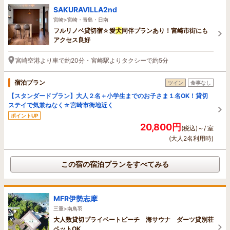
SAKURAVILLA2nd
宮崎>宮崎・青島・日南
フルリノベ貸切宿☆愛
犬
同伴プランあり！宮崎市街にも
アクセス良好
宮崎空港より車で約20分・宮崎駅よりタクシーで約5分
宿泊プラン
ツイン
食事なし
【スタンダードプラン】大人２名＋小学生までのお子さま１名OK！貸切
ステイで気兼ねなく☆宮崎市街地近く
ポイントUP
20,800円
(税込)～/ 室
(大人2名利用時)
この宿の宿泊プランをすべてみる
MFR伊勢志摩
三重>南鳥羽
大人数貸切プライベートビーチ 海サウナ ダーツ貸別荘
ペットOK