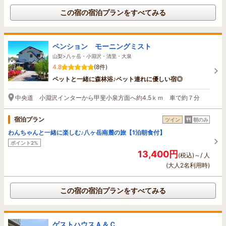
この宿の宿泊プランをすべてみる
ペンション モーニングミスト
山梨>八ヶ岳・小淵沢・清里・大泉
4.8
(8件)
ペットと一緒に森林浴♪ペット連れに優しい宿◎
中央道 小淵沢インターから甲斐小泉方面へ約4.5ｋｍ 車で約７分
宿泊プラン
ツイン
朝のみ
わんちゃんと一緒に楽しむ♪八ヶ岳南麓の旅【1泊朝食付】
ポイント2%
13,400円
(税込)～/ 人
(大人2名利用時)
この宿の宿泊プランをすべてみる
ゲストハウスＡ＆Ｃ