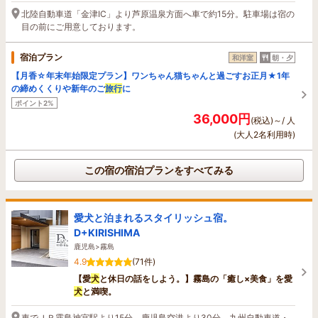
北陸自動車道「金津IC」より芦原温泉方面へ車で約15分。駐車場は宿の
目の前にご用意しております。
宿泊プラン
和洋室
朝・夕
【月香☆年末年始限定プラン】ワンちゃん猫ちゃんと過ごすお正月★1年
の締めくくりや新年のご
旅行
に
ポイント2%
36,000円
(税込)～/ 人
(大人2名利用時)
この宿の宿泊プランをすべてみる
愛犬と泊まれるスタイリッシュ宿。
D+KIRISHIMA
鹿児島>霧島
4.9
(71件)
【愛
犬
と休日の話をしよう。】霧島の「癒し×美食」を愛
犬
と満喫。
車でＪＲ霧島神宮駅より15分、鹿児島空港より30分、九州自動車道・