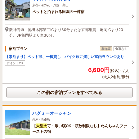
京都>湯の花・丹波・美山
ペットと泊まれる田園の一棟宿
阪神高速 池田木部第二ICより30分または京都縦貫 亀岡ICより20
分。JR亀岡駅より車30分。
宿泊プラン
和洋室
食事なし
【素泊まり】ペット可、一棟貸し バイク旅に嬉しい室内ラウンジあり
ポイント2%
6,600円
(税込)～/ 人
(大人2名利用時)
この宿の宿泊プランをすべてみる
ハグミーオーシャン
兵庫>淡路島
【
大型
犬
可・添い寝OK・頭数制限なし】わんちゃんファ
ーストの宿