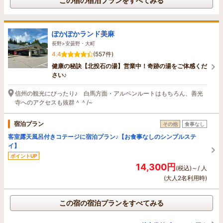
この宿の宿泊プランをすべてみる
ぽかぽかランド美麻
長野>安曇野・大町
4.4
(557件)
健康の秘訣【北投石の湯】営業中！奇跡の湯をご体感くだ
さい♪
信州の観光にぴったり♪ 白馬方面・アルペンルートはもちろん、善光
寺へのアクセスも抜群＾＾/~
宿泊プラン
その他
食事なし
客室露天風呂付きコテージに宿泊プラン♪【お食事なしのシンプルステ
イ】
ポイントUP
14,300円
(税込)～/ 人
(大人2名利用時)
この宿の宿泊プランをすべてみる