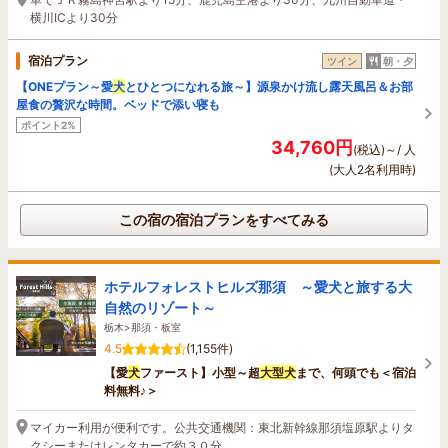
横川ICより30分
宿泊プラン
ツイン
朝・夕
【ONEプラン～愛
犬
とひとつになれる旅～】源泉かけ流し露天風呂＆お部
屋食の贅沢な時間。ベッドで添い寝も
ポイント2%
34,760円
(税込)～/ 人
(大人2名利用時)
この宿の宿泊プランをすべてみる
ホテルフォレストヒルズ那須 ～愛犬と旅する大
自然のリゾート～
栃木>那須・板室
4.5
(1,155件)
【愛
犬
ファースト】小型～超
大型
犬
まで、何頭でも＜宿泊
料無料♪＞
マイカー利用が便利です。公共交通機関：東北新幹線那須塩原駅よりタ
クシーまたはレンタカーで約３０分