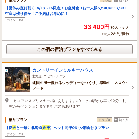
【夏休み直前割♪】8/13～15限定！お盆料金→お一人様5,500OFFでOK♪
空室は残り僅か！ご予約はお早めに！
ポイント2%
33,400円
(税込)～/ 人
(大人2名利用時)
この宿の宿泊プランをすべてみる
カントリーインミルキーハウス
北海道>ニセコ・ルスツ
北国の風土溢れるウッディーなつくり、感動の スロウ･
フード
ニセコアンヌプリスキー場にあります。JRニセコ駅から車で10分 札
幌からペンションまで直行バスもあります
宿泊プラン
トリプル
朝・夕
【愛
犬
と一緒に北海道
旅行
】ペット同伴OK♪夕朝食付きプラン
ポイント2%