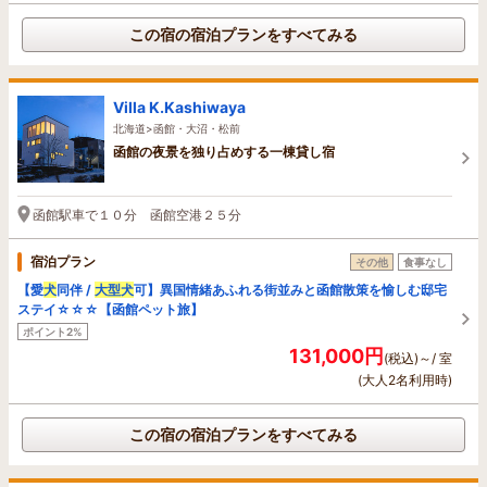
この宿の宿泊プランをすべてみる
Villa K.Kashiwaya
北海道>函館・大沼・松前
函館の夜景を独り占めする一棟貸し宿
函館駅車で１０分 函館空港２５分
宿泊プラン
その他
食事なし
【愛
犬
同伴 /
大型
犬
可】異国情緒あふれる街並みと函館散策を愉しむ邸宅
ステイ☆☆☆【函館ペット旅】
ポイント2%
131,000円
(税込)～/ 室
(大人2名利用時)
この宿の宿泊プランをすべてみる