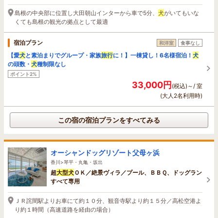
島根の中央部に位置し大田朝山インターから車で5分、
犬
がいてもいな
くても島根の観光の拠点として最適
宿泊プラン
和洋室
食事なし
【愛
犬
と素泊まりでグループ・家族
旅行
に！】一棟貸し！6名様宿泊！
犬
の頭数・
犬
種制限なし
ポイント2%
33,000円
(税込)～/ 室
(大人2名利用時)
この宿の宿泊プランをすべてみる
オーシャンドッグリゾート父母ヶ浜
香川>琴平・丸亀・坂出
超
大型
犬
ＯＫ／絶景ヴィラ／プール、ＢＢＱ、ドッグラン
すべて専用
ＪＲ詫間駅よりお車にて約１０分、観音寺駅より約１５分／高松空港よ
り約１時間（高速道路を経由の場合）