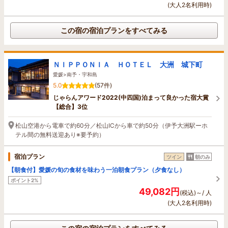
(大人2名利用時)
この宿の宿泊プランをすべてみる
ＮＩＰＰＯＮＩＡ ＨＯＴＥＬ 大洲 城下町
愛媛>南予・宇和島
5.0
(57件)
じゃらんアワード2022(中四国)泊まって良かった宿大賞
【総合】3位
松山空港から電車で約60分／松山ICから車で約50分（伊予大洲駅ーホ
テル間の無料送迎あり※要予約）
宿泊プラン
ツイン
朝のみ
【朝食付】愛媛の旬の食材を味わう一泊朝食プラン（夕食なし）
ポイント2%
49,082円
(税込)～/ 人
(大人2名利用時)