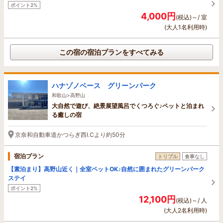
ポイント2%
4,000円
(税込)～/ 室
(大人1名利用時)
この宿の宿泊プランをすべてみる
ハナゾノベース グリーンパーク
和歌山>高野山
大自然で遊び、絶景展望風呂でくつろぐ♪ペットと泊まれ
る癒しの宿
京奈和自動車道かつらぎ西I.Cより約50分
宿泊プラン
トリプル
食事なし
【素泊まり】高野山近く｜全室ペットOK♪自然に囲まれたグリーンパーク
ステイ
ポイント2%
12,100円
(税込)～/ 人
(大人2名利用時)