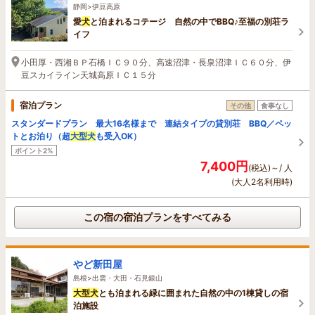
静岡>伊豆高原
愛
犬
と泊まれるコテージ 自然の中でBBQ♪至福の別荘ラ
イフ
小田厚・西湘ＢＰ石橋ＩＣ９０分、高速沼津・長泉沼津ＩＣ６０分、伊
豆スカイライン天城高原ＩＣ１５分
宿泊プラン
その他
食事なし
スタンダードプラン 最大16名様まで 連結タイプの貸別荘 BBQ／ペッ
トとお泊り（超
大型
犬
も受入OK）
ポイント2%
7,400円
(税込)～/ 人
(大人2名利用時)
この宿の宿泊プランをすべてみる
やど新田屋
島根>出雲・大田・石見銀山
大型
犬
とも泊まれる緑に囲まれた自然の中の1棟貸しの宿
泊施設