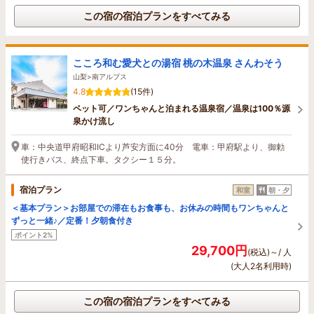
この宿の宿泊プランをすべてみる
こころ和む愛犬との湯宿 桃の木温泉 さんわそう
山梨>南アルプス
4.8
(15件)
ペット可／ワンちゃんと泊まれる温泉宿／温泉は100％源
泉かけ流し
車：中央道甲府昭和ICより芦安方面に40分 電車：甲府駅より、御勅
使行きバス、終点下車。タクシー１５分。
宿泊プラン
和室
朝・夕
＜基本プラン＞お部屋での滞在もお食事も、お休みの時間もワンちゃんと
ずっと一緒♪／定番！夕朝食付き
ポイント2%
29,700円
(税込)～/ 人
(大人2名利用時)
この宿の宿泊プランをすべてみる