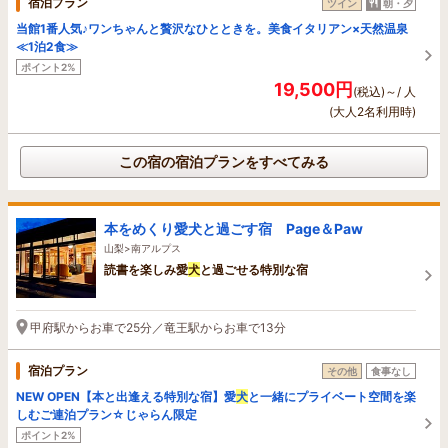
宿泊プラン
ツイン
朝・夕
当館1番人気♪ワンちゃんと贅沢なひとときを。美食イタリアン×天然温泉
≪1泊2食≫
ポイント2%
19,500円
(税込)～/ 人
(大人2名利用時)
この宿の宿泊プランをすべてみる
本をめくり愛犬と過ごす宿 Page＆Paw
山梨>南アルプス
読書を楽しみ愛
犬
と過ごせる特別な宿
甲府駅からお車で25分／竜王駅からお車で13分
宿泊プラン
その他
食事なし
NEW OPEN【本と出逢える特別な宿】愛
犬
と一緒にプライベート空間を楽
しむご連泊プラン☆じゃらん限定
ポイント2%