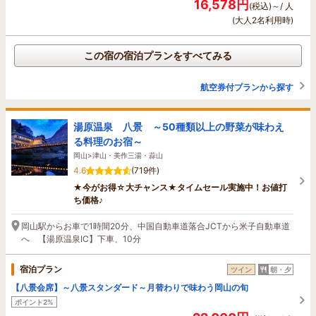
16,578円
(税込)～/ 人
(大人2名利用時)
この宿の宿泊プランをすべてみる
航空券付プランから探す
湯原温泉 八景 ～50種類以上の野菜が味わえ
る料理のお宿～
岡山>津山・美作三湯・蒜山
4.6
(719件)
★今がお得☆大チャンス★タイムセール実施中！お値打
ち価格♪
岡山駅からお車で1時間20分、中国自動車道落合JCTから米子自動車道
へ 【湯原温泉IC】下車、10分
宿泊プラン
ツイン
朝・夕
【八景会席】～八景スタンダード～月替わりで味わう岡山の旬
ポイント2%