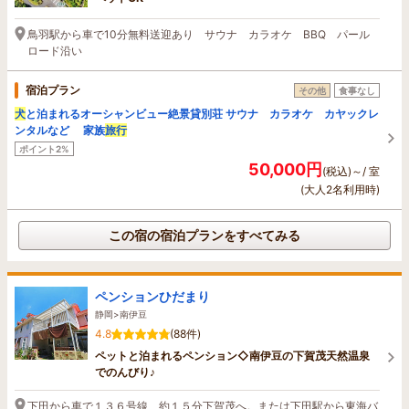
鳥羽駅から車で10分無料送迎あり サウナ カラオケ BBQ パール
ロード沿い
宿泊プラン
その他
食事なし
犬
と泊まれるオーシャンビュー絶景貸別荘 サウナ カラオケ カヤックレ
ンタルなど 家族
旅行
ポイント2%
50,000円
(税込)～/ 室
(大人2名利用時)
この宿の宿泊プランをすべてみる
ペンションひだまり
静岡>南伊豆
4.8
(88件)
ペットと泊まれるペンション◇南伊豆の下賀茂天然温泉
でのんびり♪
下田から車で１３６号線 約１５分下賀茂へ。または下田駅から東海バ