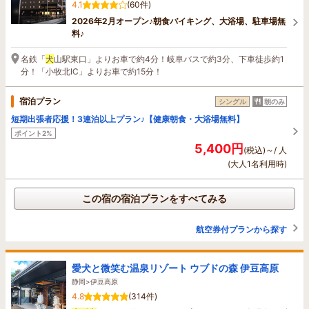
4.1
(60件)
2026年2月オープン♪朝食バイキング、大浴場、駐車場無
料♪
名鉄「
犬
山駅東口」よりお車で約4分！岐阜バスで約3分、下車徒歩約1
分！「小牧北IC」よりお車で約15分！
宿泊プラン
シングル
朝のみ
短期出張者応援！3連泊以上プラン♪【健康朝食・大浴場無料】
ポイント2%
5,400円
(税込)～/ 人
(大人1名利用時)
この宿の宿泊プランをすべてみる
航空券付プランから探す
愛犬と微笑む温泉リゾート ウブドの森 伊豆高原
静岡>伊豆高原
4.8
(314件)