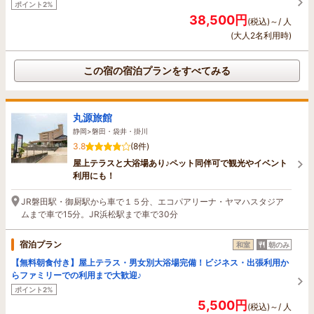
ポイント2%
38,500円
(税込)～/ 人
(大人2名利用時)
この宿の宿泊プランをすべてみる
丸源旅館
静岡>磐田・袋井・掛川
3.8
(8件)
屋上テラスと大浴場あり♪ペット同伴可で観光やイベント
利用にも！
JR磐田駅・御厨駅から車で１５分、エコパアリーナ・ヤマハスタジア
ムまで車で15分。JR浜松駅まで車で30分
宿泊プラン
和室
朝のみ
【無料朝食付き】屋上テラス・男女別大浴場完備！ビジネス・出張利用か
らファミリーでの利用まで大歓迎♪
ポイント2%
5,500円
(税込)～/ 人