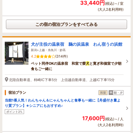
33,440円
(税込)～/ 室
(大人2名利用時)
この宿の宿泊プランをすべてみる
犬が主役の温泉宿 鵜の浜温泉 わん宿うの浜館
新潟>上越・糸魚川・妙高
4.2
(314件)
ペット同伴OKの温泉宿 和室で愛
犬
と寛ぎ和個室で夕朝
食もご一緒に
北陸自動車道、柿崎IC下車5分 上信越自動車道、上越IC下車15分
宿泊プラン
和室
朝・夕
当館1番人気！わんちゃん＆にゃんちゃんと食事も一緒に【舟盛付き量よ
り質プラン】※シニアにもおすすめ♪
ポイント2%
17,600円
(税込)～/ 人
(大人2名利用時)