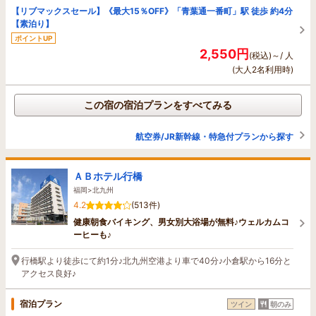
【リブマックスセール】《最大15％OFF》「青葉通一番町」駅 徒歩 約4分
【素泊り】
ポイントUP
2,550円
(税込)～/ 人
(大人2名利用時)
この宿の宿泊プランをすべてみる
航空券/JR新幹線・特急付プランから探す
ＡＢホテル行橋
福岡>北九州
4.2
(513件)
健康朝食バイキング、男女別大浴場が無料♪ウェルカムコ
ーヒーも♪
行橋駅より徒歩にて約1分♪北九州空港より車で40分♪小倉駅から16分と
アクセス良好♪
宿泊プラン
ツイン
朝のみ