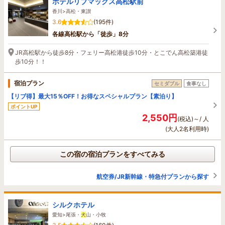
ホテルリブマックス高松駅前
香川>高松・東讃
3.6
(195件)
各線高松駅から「徒歩」8分
JR高松駅から徒歩8分・フェリー高松港徒歩10分・とこでん高松築港徒
歩10分！！
宿泊プラン
セミダブル
食事なし
【リブ得】最大15％OFF！お得なスペシャルプラン【素泊り】
ポイントUP
2,550円
(税込)～/ 人
(大人2名利用時)
この宿の宿泊プランをすべてみる
航空券/JR新幹線・特急付プランから探す
シルクホテル
愛知>尾張・
犬
山・小牧