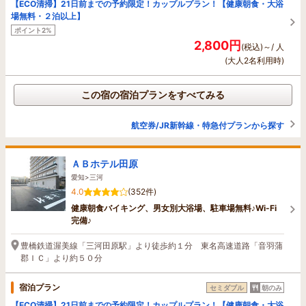
【ECO清掃】21日前までの予約限定！カップルプラン！【健康朝食・大浴
場無料・２泊以上】
ポイント2%
2,800円
(税込)～/ 人
(大人2名利用時)
この宿の宿泊プランをすべてみる
航空券/JR新幹線・特急付プランから探す
ＡＢホテル田原
愛知>三河
4.0
(352件)
健康朝食バイキング、男女別大浴場、駐車場無料♪Wi-Fi
完備♪
豊橋鉄道渥美線「三河田原駅」より徒歩約１分 東名高速道路「音羽蒲
郡ＩＣ」より約５０分
宿泊プラン
セミダブル
朝のみ
【ECO清掃】21日前までの予約限定！カップルプラン！【健康朝食・大浴