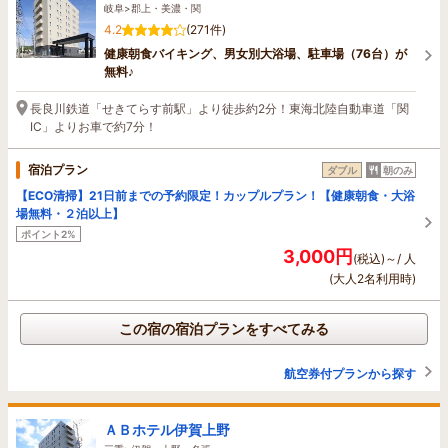
岐阜>郡上・美濃・関
4.2
(271件)
健康朝食バイキング、男女別大浴場、駐車場（76台）が
無料♪
長良川鉄道「せきてらす前駅」より徒歩約2分！東海北陸自動車道「関
IC」よりお車で約7分！
宿泊プラン
ダブル
朝のみ
【ECO清掃】21日前までの予約限定！カップルプラン！【健康朝食・大浴
場無料・２泊以上】
ポイント2%
3,000円
(税込)～/ 人
(大人2名利用時)
この宿の宿泊プランをすべてみる
航空券付プランから探す
ＡＢホテル伊賀上野