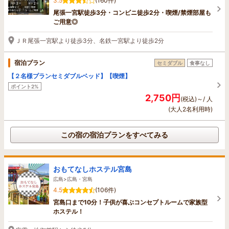
3.5
(160件)
尾張一宮駅徒歩3分・コンビニ徒歩2分・喫煙/禁煙部屋も
ご用意◎
ＪＲ尾張一宮駅より徒歩3分、名鉄一宮駅より徒歩2分
宿泊プラン
セミダブル
食事なし
【２名様プランセミダブルベッド】【喫煙】
ポイント2%
2,750円
(税込)～/ 人
(大人2名利用時)
この宿の宿泊プランをすべてみる
おもてなしホステル宮島
広島>広島・宮島
4.5
(106件)
宮島口まで10分！子供が喜ぶコンセプトルームで家族型
ホステル！