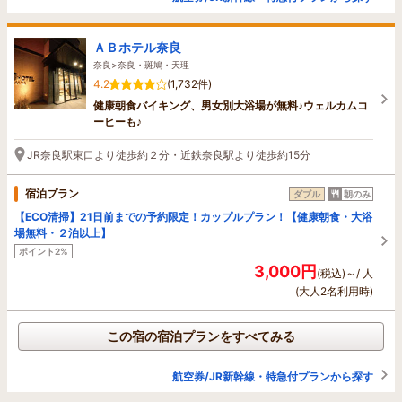
ＡＢホテル奈良
奈良>奈良・斑鳩・天理
4.2
(1,732件)
健康朝食バイキング、男女別大浴場が無料♪ウェルカムコ
ーヒーも♪
JR奈良駅東口より徒歩約２分・近鉄奈良駅より徒歩約15分
宿泊プラン
ダブル
朝のみ
【ECO清掃】21日前までの予約限定！カップルプラン！【健康朝食・大浴
場無料・２泊以上】
ポイント2%
3,000円
(税込)～/ 人
(大人2名利用時)
この宿の宿泊プランをすべてみる
航空券/JR新幹線・特急付プランから探す