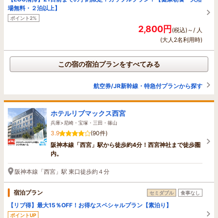
場無料・２泊以上】
ポイント2%
2,800円
(税込)～/ 人
(大人2名利用時)
この宿の宿泊プランをすべてみる
航空券/JR新幹線・特急付プランから探す
ホテルリブマックス西宮
兵庫>尼崎・宝塚・三田・篠山
3.9
(90件)
阪神本線「西宮」駅から徒歩約4分！西宮神社まで徒歩圏
内。
阪神本線「西宮」駅 東口徒歩約４分
宿泊プラン
セミダブル
食事なし
【リブ得】最大15％OFF！お得なスペシャルプラン【素泊り】
ポイントUP