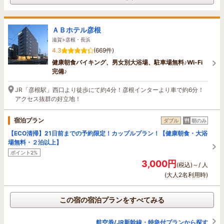
ＡＢホテル彦根
滋賀>彦根・長浜
4.3
(669件)
健康朝食バイキング、男女別大浴場、駐車場無料♪Wi-Fi
完備♪
JR「彦根駅」西口より徒歩にて約4分！彦根インターより車で約6分！
アクセス抜群の好立地！
宿泊プラン
ダブル
朝のみ
【ECO清掃】21日前までの予約限定！カップルプラン！【健康朝食・大浴
場無料・２泊以上】
ポイント2%
3,000円
(税込)～/ 人
(大人2名利用時)
この宿の宿泊プランをすべてみる
航空券/JR新幹線・特急付プランから探す