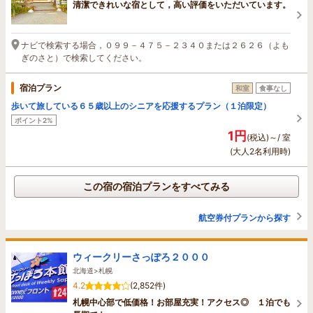
清潔できれいな宿として，高い評価をいただいています。
ナビで検索する場合，０９９－４７５－２３４０または２６２６（よも
ぎのさと）で検索してください。
宿泊プラン
和室
食事なし
歩いて旅している６５歳以上のシニアを応援するプラン（１泊限定）
ポイント2%
1円
(税込)～/ 室
(大人2名利用時)
この宿の宿泊プランをすべてみる
航空券付プランから探す
ウィークリーさっぽろ２０００
北海道>札幌
4.2
(2,852件)
札幌中心部で低価格！お部屋充実！アクセス◎ １泊でも