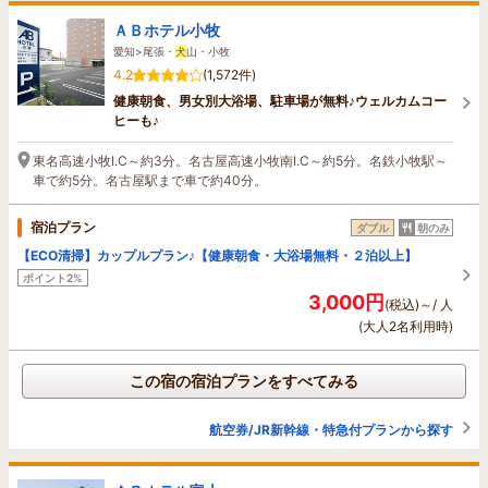
ＡＢホテル小牧
愛知>尾張・
犬
山・小牧
4.2
(1,572件)
健康朝食、男女別大浴場、駐車場が無料♪ウェルカムコー
ヒーも♪
東名高速小牧I.C～約3分。名古屋高速小牧南I.C～約5分。名鉄小牧駅～
車で約5分。名古屋駅まで車で約40分。
宿泊プラン
ダブル
朝のみ
【ECO清掃】カップルプラン♪【健康朝食・大浴場無料・２泊以上】
ポイント2%
3,000円
(税込)～/ 人
(大人2名利用時)
この宿の宿泊プランをすべてみる
航空券/JR新幹線・特急付プランから探す