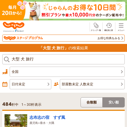
じゃらん
お得な特典をみる
「大型 犬 旅行」
の検索結果
全国
日付未定
部屋数未定 人数未定
合致順
安い順
484
軒中
1
～
30
軒表示
志布志の宿 すず風
鹿児島>垂水・大隅