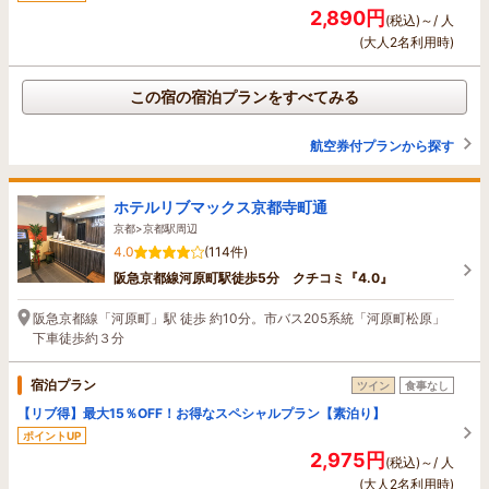
2,890円
(税込)～/ 人
(大人2名利用時)
この宿の宿泊プランをすべてみる
航空券付プランから探す
ホテルリブマックス京都寺町通
京都>京都駅周辺
4.0
(114件)
阪急京都線河原町駅徒歩5分 クチコミ『4.0』
阪急京都線「河原町」駅 徒歩 約10分。市バス205系統「河原町松原」
下車徒歩約３分
宿泊プラン
ツイン
食事なし
【リブ得】最大15％OFF！お得なスペシャルプラン【素泊り】
ポイントUP
2,975円
(税込)～/ 人
(大人2名利用時)