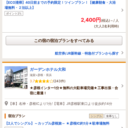
【ECO清掃】40日前までの予約限定！ツインプラン！【健康朝食・大浴
場無料・２泊以上】
ポイント2%
2,400円
(税込)～/ 人
(大人2名利用時)
この宿の宿泊プランをすべてみる
航空券/JR新幹線・特急付プランから探す
ガーデンホテル大和
滋賀>彦根・長浜
3.7
(243件)
★彦根インター1分★無料の大駐車場完備★工事出張・合
宿に最適！
【車】名神・彦根ICより1分/【電車】JR彦根駅東口より徒歩約14分
宿泊プラン
シングル
食事なし
【2人でシングル】～カップル彦根旅～ ★彦根IC約1分★駐車場無料