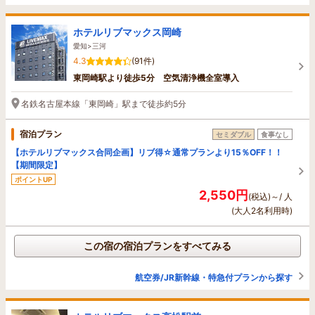
ホテルリブマックス岡崎
愛知>三河
4.3
(91件)
東岡崎駅より徒歩5分 空気清浄機全室導入
名鉄名古屋本線「東岡崎」駅まで徒歩約5分
宿泊プラン
セミダブル
食事なし
【ホテルリブマックス合同企画】リブ得☆通常プランより15％OFF！！
【期間限定】
ポイントUP
2,550円
(税込)～/ 人
(大人2名利用時)
この宿の宿泊プランをすべてみる
航空券/JR新幹線・特急付プランから探す