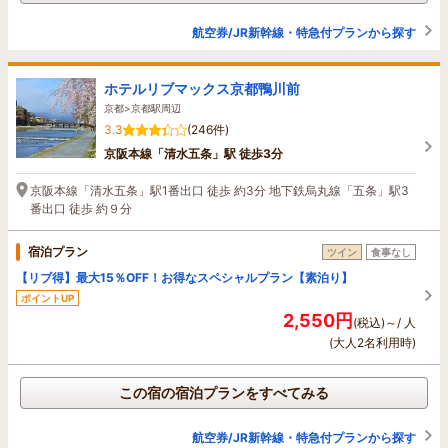
航空券/JR新幹線・特急付プランから探す
ホテルリブマックス京都鴨川前
京都>京都駅周辺
3.3
(246件)
京阪本線「清水五条」駅 徒歩3分
京阪本線「清水五条」駅1番出口 徒歩 約3分 地下鉄烏丸線「五条」駅3
番出口 徒歩 約９分
宿泊プラン
ツイン
食事なし
【リブ得】最大15％OFF！お得なスペシャルプラン【素泊り】
ポイントUP
2,550円
(税込)～/ 人
(大人2名利用時)
この宿の宿泊プランをすべてみる
航空券/JR新幹線・特急付プランから探す