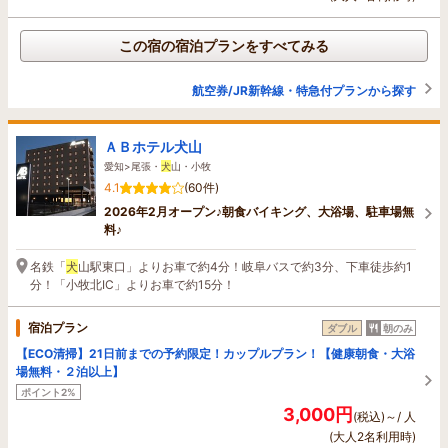
この宿の宿泊プランをすべてみる
航空券/JR新幹線・特急付プランから探す
ＡＢホテル犬山
愛知>尾張・
犬
山・小牧
4.1
(60件)
2026年2月オープン♪朝食バイキング、大浴場、駐車場無
料♪
名鉄「
犬
山駅東口」よりお車で約4分！岐阜バスで約3分、下車徒歩約1
分！「小牧北IC」よりお車で約15分！
宿泊プラン
ダブル
朝のみ
【ECO清掃】21日前までの予約限定！カップルプラン！【健康朝食・大浴
場無料・２泊以上】
ポイント2%
3,000円
(税込)～/ 人
(大人2名利用時)