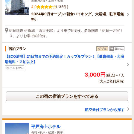
三重>伊賀・上野・名張
4.0
(135件)
2024年9月オープン♪朝食バイキング、大浴場、駐車場無
料♪
伊賀鉄道 伊賀線「西大手駅」より車で約3分。名阪国道「伊賀一之宮Ｉ
Ｃ」よりお車で約10分。
宿泊プラン
ダブル
朝のみ
【ECO清掃】21日前までの予約限定！カップルプラン！【健康朝食・大浴
場無料・２泊以上】
ポイント2%
3,000円
(税込)～/ 人
(大人2名利用時)
この宿の宿泊プランをすべてみる
航空券付プランから探す
平戸海上ホテル
長崎>平戸・松浦・田平