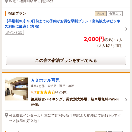
広電・地御前駅から徒歩5分
宿泊プラン
その他
食事なし
【早期割90】90日前までの予約がお得な早割プラン！宮島観光やビジネ
ス利用に最適！(素泊)
ポイント2%
2,600円
(税込)～/ 人
(大人1名利用時)
この宿の宿泊プランをすべてみる
ＡＢホテル可児
岐阜>恵那・多治見・可児・加茂
4.3
(425件)
健康朝食バイキング、男女別大浴場、駐車場無料♪Wi-Fi
完備♪
可児御嵩インターより車にて約7分♪新可児駅より徒歩にて約13分♪アク
セス抜群の好立地！