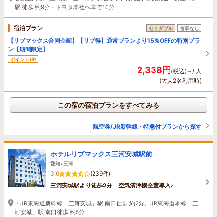
駅 徒歩 約9分・トヨタ本社へ車で10分
宿泊プラン
セミダブル
食事なし
【リブマックス合同企画】【リブ得】通常プランより15％OFFの特別プラ
ン【期間限定】
ポイントUP
2,338円
(税込)～/ 人
(大人2名利用時)
この宿の宿泊プランをすべてみる
航空券/JR新幹線・特急付プランから探す
ホテルリブマックス三河安城駅前
愛知>三河
3.6
(239件)
三河安城駅より徒歩2分 空気清浄機全室導入♪
・JR東海道新幹線「三河安城」駅 南口徒歩 約2分、JR東海道本線「三
河安城」駅 南口徒歩 約5分