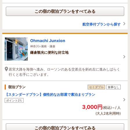
この宿の宿泊プランをすべてみる
航空券付プランから探す
Ohmachi Junxion
神奈川>湘南・鎌倉
鎌倉観光に便利な好立地
若宮大路を海側へ進み、ローソンのある交差点を斜め左に進みしばらく
行くと右手にございます。
宿泊プラン
セミダブル
食事なし
【スタンダードプラン】個性的なお部屋で素泊まりプラン
ポイント2%
3,000円
(税込)～/ 人
(大人2名利用時)
この宿の宿泊プランをすべてみる