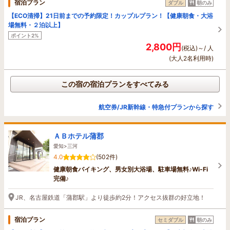
宿泊プラン
ダブル
朝のみ
【ECO清掃】21日前までの予約限定！カップルプラン！【健康朝食・大浴
場無料・２泊以上】
ポイント2%
2,800円
(税込)～/ 人
(大人2名利用時)
この宿の宿泊プランをすべてみる
航空券/JR新幹線・特急付プランから探す
ＡＢホテル蒲郡
愛知>三河
4.0
(502件)
健康朝食バイキング、男女別大浴場、駐車場無料♪Wi-Fi
完備♪
JR、名古屋鉄道「蒲郡駅」より徒歩約2分！アクセス抜群の好立地！
宿泊プラン
セミダブル
朝のみ