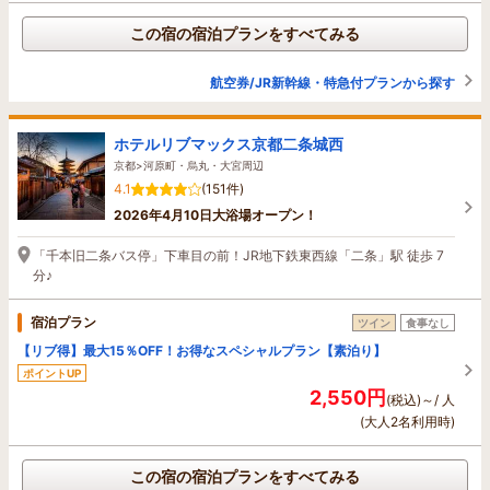
この宿の宿泊プランをすべてみる
航空券/JR新幹線・特急付プランから探す
ホテルリブマックス京都二条城西
京都>河原町・烏丸・大宮周辺
4.1
(151件)
2026年4月10日大浴場オープン！
「千本旧二条バス停」下車目の前！JR地下鉄東西線「二条」駅 徒歩 7
分♪
宿泊プラン
ツイン
食事なし
【リブ得】最大15％OFF！お得なスペシャルプラン【素泊り】
ポイントUP
2,550円
(税込)～/ 人
(大人2名利用時)
この宿の宿泊プランをすべてみる