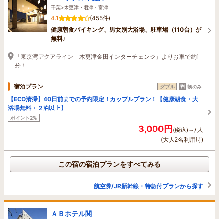
千葉>木更津・君津・富津
4.1
(455件)
健康朝食バイキング、男女別大浴場、駐車場（110台）が
無料♪
「東京湾アクアライン 木更津金田インターチェンジ」よりお車で約1
分！
宿泊プラン
ダブル
朝のみ
【ECO清掃】40日前までの予約限定！カップルプラン！【健康朝食・大
浴場無料・２泊以上】
ポイント2%
3,000円
(税込)～/ 人
(大人2名利用時)
この宿の宿泊プランをすべてみる
航空券/JR新幹線・特急付プランから探す
ＡＢホテル関