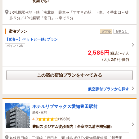
長期でも♪
JR札幌駅→地下鉄「南北線」乗車→「すすきの駅」下車。４番出口～徒
歩５分／JR札幌駅「南口」～車で５分
宿泊プラン
ダブル
食事なし
【6泊～】ペットと一緒♪プラン
ポイント2%
2,585円
(税込)～/ 人
(大人2名利用時)
この宿の宿泊プランをすべてみる
航空券付プランから探す
ホテルリブマックス愛知豊田駅前
愛知>三河
4.0
(196件)
豊田スタジアム徒歩圏内！全室空気清浄機完備♪
名鉄豊田線・三河線「豊田市」駅 徒歩 約7分/愛知環状鉄道「新豊田」