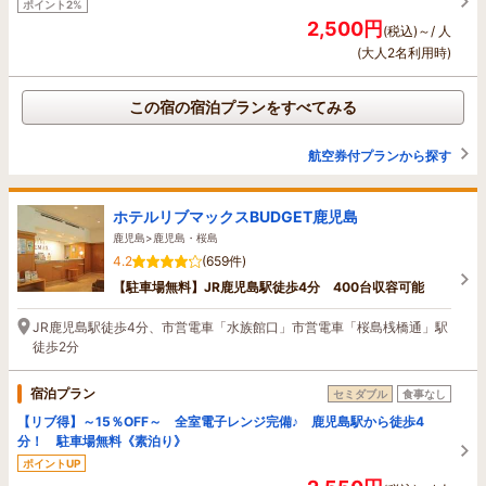
ポイント2%
2,500円
(税込)～/ 人
(大人2名利用時)
この宿の宿泊プランをすべてみる
航空券付プランから探す
ホテルリブマックスBUDGET鹿児島
鹿児島>鹿児島・桜島
4.2
(659件)
【駐車場無料】JR鹿児島駅徒歩4分 400台収容可能
JR鹿児島駅徒歩4分、市営電車「水族館口」市営電車「桜島桟橋通」駅
徒歩2分
宿泊プラン
セミダブル
食事なし
【リブ得】～15％OFF～ 全室電子レンジ完備♪ 鹿児島駅から徒歩4
分！ 駐車場無料《素泊り》
ポイントUP