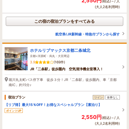
2,550円
(税込)～/ 人
(大人2名利用時)
この宿の宿泊プランをすべてみる
航空券/JR新幹線・特急付プランから探す
ホテルリブマックス京都二条城北
京都>河原町・烏丸・大宮周辺
3.9
(169件)
JR「二条駅」徒歩圏内 空気清浄機全室導入！
堀川丸太町バス停下車 徒歩３分！JR「二条駅」徒歩圏内、車「京都
南IC」約15分♪
宿泊プラン
ツイン
食事なし
【リブ得】最大15％OFF！お得なスペシャルプラン【素泊り】
ポイントUP
2,550円
(税込)～/ 人
(大人2名利用時)