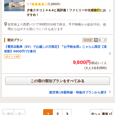
3.7
(1,966件)
夕食クチコミ☆4.4と高評価！ファミリーや夫婦
旅行
にお
すすめ！
佐世保より西肥バスで1時間20分程で終点、平戸桟橋から徒歩10分。福
岡からはホテル前につくバスもあります
宿泊プラン
和洋室
朝・夕
【電気自動車（EV）でお越しの方限定】『お手軽会席』じゃらん限定【直
前割】9800円で2食付
ポイントUP
9,800円
(税込)～/ 人
(大人3名利用時)
この宿の宿泊プランをすべてみる
航空券/JR新幹線・特急付プランから探す
1
2
3
|< 最初
< 前へ
次へ >
最後 >|