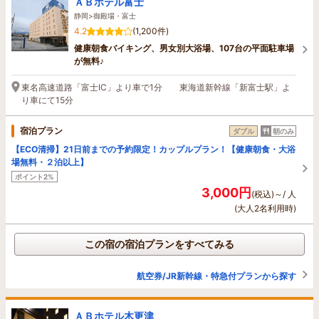
ＡＢホテル富士
静岡>御殿場・富士
4.2
(1,200件)
健康朝食バイキング、男女別大浴場、107台の平面駐車場
が無料♪
東名高速道路「富士IC」より車で1分 東海道新幹線「新富士駅」よ
り車にて15分
宿泊プラン
ダブル
朝のみ
【ECO清掃】21日前までの予約限定！カップルプラン！【健康朝食・大浴
場無料・２泊以上】
ポイント2%
3,000円
(税込)～/ 人
(大人2名利用時)
この宿の宿泊プランをすべてみる
航空券/JR新幹線・特急付プランから探す
ＡＢホテル木更津